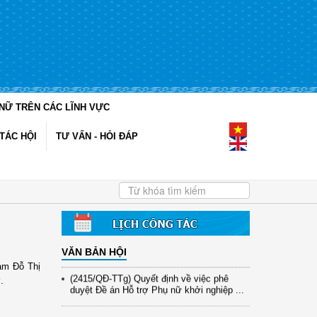
(12/TB-HĐKH) V/v đăng ký, đề xuất nhiệm
NỮ TRÊN CÁC LĨNH VỰC
vụ Khoa học, công nghệ và đổi mới ...
TÁC HỘI
TƯ VẤN - HỎI ĐÁP
(898/KH/ĐCT) Kế hoạch thực hiện Quyết
định số 2415/QĐ-TTg ngày 31/10/2025 ...
(417/QĐ-BNNMT) Quyết định phê duyệt
Chương trình mục tiêu quốc gia xây dựng
...
(891/KH-ĐCT) Kế hoạch thực hiện Nghị
quyết số 72-NQ/TW ngày 9/9/2025 của Bộ
...
VĂN BẢN HỘI
am Đỗ Thị
(2415/QĐ-TTg) Quyết định về việc phê
duyệt Đề án Hỗ trợ Phụ nữ khởi nghiệp ...
.