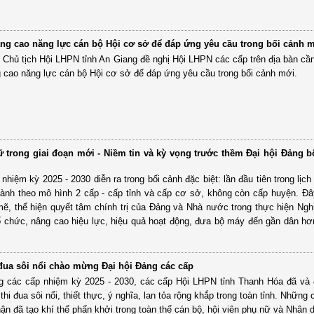
âng cao năng lực cán bộ Hội cơ sở để đáp ứng yêu cầu trong bối cảnh 
Chủ tịch Hội LHPN tỉnh An Giang đề nghị Hội LHPN các cấp trên địa bàn cần
 cao năng lực cán bộ Hội cơ sở để đáp ứng yêu cầu trong bối cảnh mới.
ữ trong giai đoạn mới - Niềm tin và kỳ vọng trước thềm Đại hội Đảng b
nhiệm kỳ 2025 - 2030 diễn ra trong bối cảnh đặc biệt: lần đầu tiên trong lịch
ành theo mô hình 2 cấp - cấp tỉnh và cấp cơ sở, không còn cấp huyện. Đâ
, thể hiện quyết tâm chính trị của Đảng và Nhà nước trong thực hiện Ngh
 chức, nâng cao hiệu lực, hiệu quả hoạt động, đưa bộ máy đến gần dân hơ
đua sôi nổi chào mừng Đại hội Đảng các cấp
 các cấp nhiệm kỳ 2025 - 2030, các cấp Hội LHPN tỉnh Thanh Hóa đã và đ
thi đua sôi nổi, thiết thực, ý nghĩa, lan tỏa rộng khắp trong toàn tỉnh. Những 
n đã tạo khí thế phấn khởi trong toàn thể cán bộ, hội viên phụ nữ và Nhân 