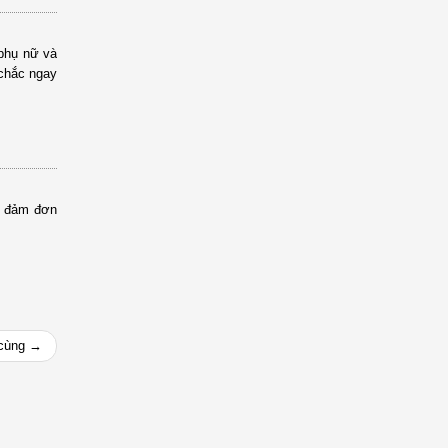
 phụ nữ và
chắc ngay
o đảm đơn
 cùng →