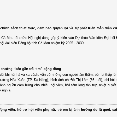
hính sách thiết thực, đảm bảo quyền lợi và sự phát triển toàn diện c
 Cà Mau tổ chức Hội nghị đóng góp ý kiến vào Dự thảo Văn kiện Đại hội 
hội đại biểu Đảng bộ tỉnh Cà Mau nhiệm kỳ 2025 - 2030.
 trưởng “kéo gần trái tim” cộng đồng
 đôi khi hối hả và xa cách, vẫn có những con người âm thầm, bền bỉ thắp lê
ường Hòa Xuân (TP. Đà Nẵng), hình ảnh chị Đỗ Thị Lâm (66 tuổi), chi hội 
hành nguồn cảm hứng cho nhiều hội viên, bởi tấm lòng tận tụy, nhiệt huyế
ý nghĩa.
ộng viên, hỗ trợ hội viên phụ nữ, trẻ em bị ảnh hưởng do lũ quét, sạt 