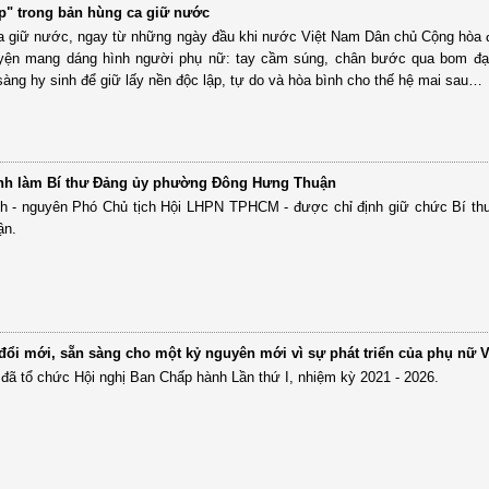
" trong bản hùng ca giữ nước
a giữ nước, ngay từ những ngày đầu khi nước Việt Nam Dân chủ Cộng hòa 
yện mang dáng hình người phụ nữ: tay cầm súng, chân bước qua bom đạn,
sàng hy sinh để giữ lấy nền độc lập, tự do và hòa bình cho thế hệ mai sau…
anh làm Bí thư Đảng ủy phường Đông Hưng Thuận
h - nguyên Phó Chủ tịch Hội LHPN TPHCM - được chỉ định giữ chức Bí th
ận.
đổi mới, sẵn sàng cho một kỷ nguyên mới vì sự phát triển của phụ nữ 
 đã tổ chức Hội nghị Ban Chấp hành Lần thứ I, nhiệm kỳ 2021 - 2026.