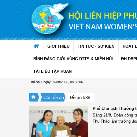
Truy cập nội dung luôn
GIỚI THIỆU
TIN TỨC - SỰ KIỆN
HOẠT 
BÌNH ĐẲNG GIỚI VÙNG DTTS & MIỀN NÚI
ĐH ĐBP
TÀI LIỆU TẬP HUẤN
Thứ sáu, ngày 07/08/2026
,
08:38:07
Các đề án
Đề án 938
Phó Chủ tịch Thường tr
Sáng 21/8, Đoàn công 
Thu Thảo làm trưởng đoà