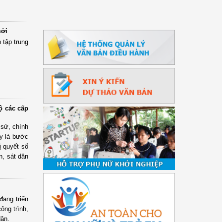
mới
 tập trung
ộ các cấp
 sử, chính
y là bước
ị quyết số
n, sát dân
ang triển
công trình,
dân.