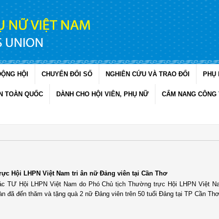
ĐỘNG HỘI
CHUYỂN ĐỔI SỐ
NGHIÊN CỨU VÀ TRAO ĐỔI
PHỤ 
N TOÀN QUỐC
DÀNH CHO HỘI VIÊN, PHỤ NỮ
CẨM NANG CÔNG 
ực Hội LHPN Việt Nam tri ân nữ Đảng viên tại Cần Thơ
tác TƯ Hội LHPN Việt Nam do Phó Chủ tịch Thường trực Hội LHPN Việt N
n đã đến thăm và tặng quà 2 nữ Đảng viên trên 50 tuổi Đảng tại TP Cần Thơ