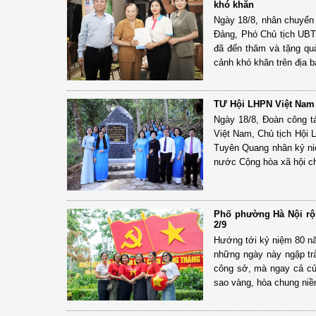
khó khăn
Ngày 18/8, nhân chuyến
Đảng, Phó Chủ tịch UB
đã đến thăm và tặng qu
cảnh khó khăn trên địa 
TƯ Hội LHPN Việt Nam t
Ngày 18/8, Đoàn công 
Việt Nam, Chủ tịch Hội
Tuyên Quang nhân kỷ ni
nước Cộng hòa xã hội ch
Phố phường Hà Nội rộ
2/9
Hướng tới kỷ niệm 80 n
những ngày này ngập tr
công sở, mà ngay cả cử
sao vàng, hòa chung niề