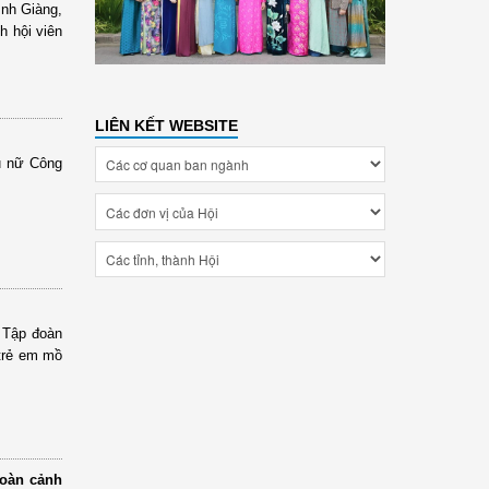
ình Giàng,
h hội viên
LIÊN KẾT WEBSITE
hụ nữ Công
 Tập đoàn
 trẻ em mồ
hoàn cảnh