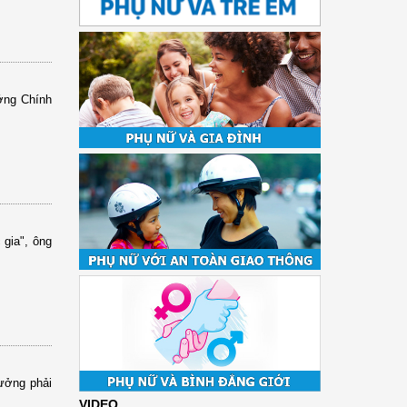
ớng Chính
 gia", ông
tưởng phải
VIDEO