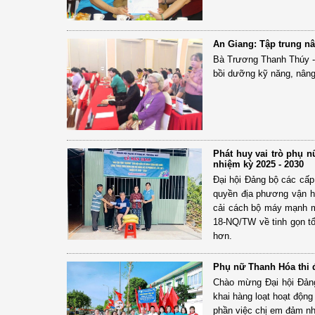
An Giang: Tập trung n
Bà Trương Thanh Thúy - 
bồi dưỡng kỹ năng, nâng
Phát huy vai trò phụ n
nhiệm kỳ 2025 - 2030
Đại hội Đảng bộ các cấp 
quyền địa phương vận h
cải cách bộ máy mạnh mẽ
18-NQ/TW về tinh gọn tổ
hơn.
Phụ nữ Thanh Hóa thi 
Chào mừng Đại hội Đảng
khai hàng loạt hoạt động 
phần việc chị em đảm nhậ