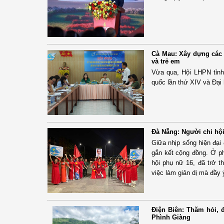
Cà Mau: Xây dựng các c
và trẻ em
Vừa qua, Hội LHPN tỉnh
quốc lần thứ XIV và Đại 
Đà Nẵng: Người chi hội
Giữa nhịp sống hiện đại
gắn kết cộng đồng. Ở ph
hội phụ nữ 16, đã trở t
việc làm giản dị mà đầy 
Điện Biên: Thăm hỏi, đ
Phình Giàng