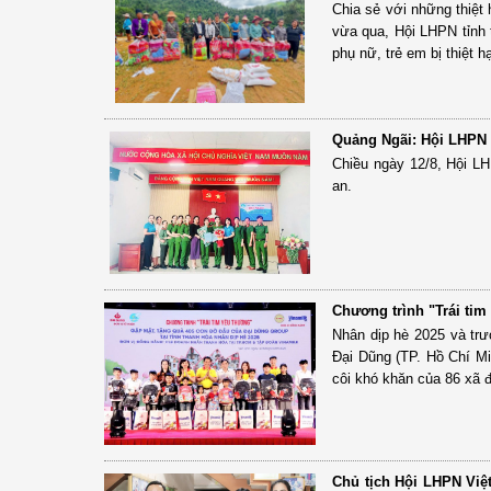
Chia sẻ với những thiệt 
vừa qua, Hội LHPN tỉnh t
phụ nữ, trẻ em bị thiệt hạ
Quảng Ngãi: Hội LHPN 
Chiều ngày 12/8, Hội L
an.
Chương trình "Trái tim
Nhân dịp hè 2025 và tr
Đại Dũng (TP. Hồ Chí Mi
côi khó khăn của 86 xã
Chủ tịch Hội LHPN Việ