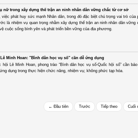
hụ nữ trong xây dựng thế trận an ninh nhân dân vững chắc từ cơ sở
, việc phát huy sức mạnh Nhân dân, trong đó đặc biệt chú trọng vai trò của
ớc là nhiệm vụ quan trọng nhằm xây dựng thế trận an ninh nhân dân vững 
vệ cuộc sống bình yên và phát triển bền vững của địa phương.
 Lê Minh Hoan: "Bình dân học vụ số" cần dễ ứng dụng
 hội Lê Minh Hoan, phong trào “Bình dân học vụ số-Quốc hội số” cần bả
ễ ứng dụng trong thực hiện chức năng, nhiệm vụ; không phức tạp hóa.
← Đầu tiên
Trước
Tiếp theo
Cuối