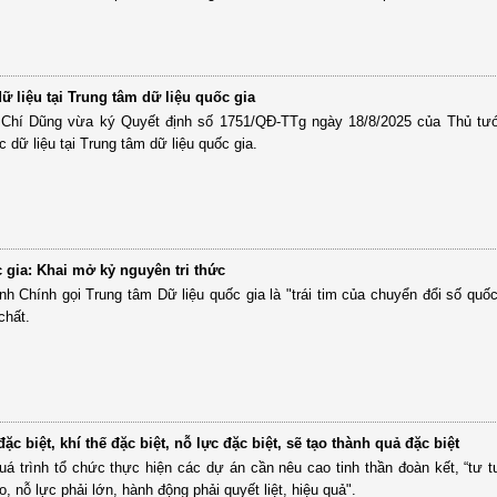
ữ liệu tại Trung tâm dữ liệu quốc gia
Chí Dũng vừa ký Quyết định số 1751/QĐ-TTg ngày 18/8/2025 của Thủ tư
 dữ liệu tại Trung tâm dữ liệu quốc gia.
 gia: Khai mở kỷ nguyên tri thức
 Chính gọi Trung tâm Dữ liệu quốc gia là "trái tim của chuyển đổi số quốc
chất.
c biệt, khí thế đặc biệt, nỗ lực đặc biệt, sẽ tạo thành quả đặc biệt
uá trình tổ chức thực hiện các dự án cần nêu cao tinh thần đoàn kết, “tư 
, nỗ lực phải lớn, hành động phải quyết liệt, hiệu quả".