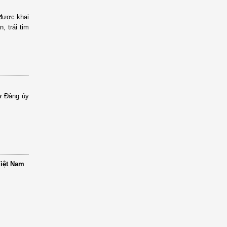
được khai
 trái tim
ư Đảng ủy
Việt Nam