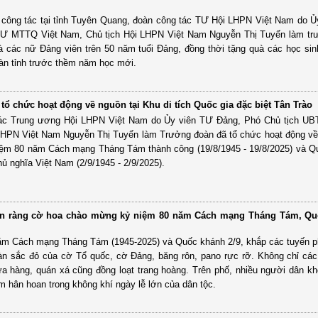
 công tác tại tỉnh Tuyên Quang, đoàn công tác TƯ Hội LHPN Việt Nam do Ủ
TƯ MTTQ Việt Nam, Chủ tịch Hội LHPN Việt Nam Nguyễn Thị Tuyến làm tr
à các nữ Đảng viên trên 50 năm tuổi Đảng, đồng thời tặng quà các học si
bàn tỉnh trước thềm năm học mới.
ổ chức hoạt động về nguồn tại Khu di tích Quốc gia đặc biệt Tân Trào
tác Trung ương Hội LHPN Việt Nam do Ủy viên TƯ Đảng, Phó Chủ tịch 
 LHPN Việt Nam Nguyễn Thị Tuyến làm Trưởng đoàn đã tổ chức hoạt động về
ệm 80 năm Cách mạng Tháng Tám thành công (19/8/1945 - 19/8/2025) và Q
ủ nghĩa Việt Nam (2/9/1945 - 2/9/2025).
n ràng cờ hoa chào mừng kỷ niệm 80 năm Cách mạng Tháng Tám, Qu
ăm Cách mạng Tháng Tám (1945-2025) và Quốc khánh 2/9, khắp các tuyến p
àn sắc đỏ của cờ Tổ quốc, cờ Đảng, băng rôn, pano rực rỡ. Không chỉ các
a hàng, quán xá cũng đồng loạt trang hoàng. Trên phố, nhiều người dân k
m hân hoan trong không khí ngày lễ lớn của dân tộc.