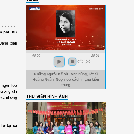
ủa phụ nữ
Đảng toàn
00:00
-20:04
Những người Kể sử: Anh hùng, liệt sĩ
Hoàng Ngân: Ngọn lửa cách mạng kiên
n ngọn lửa
trung
trưởng chi
THƯ VIỆN HÌNH ẢNH
t và những
lở tại xã