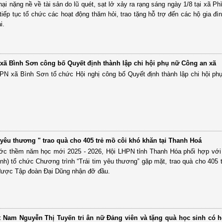
hại nặng nề về tài sản do lũ quét, sạt lở xảy ra rạng sáng ngày 1/8 tại xã Ph
iếp tục tổ chức các hoạt động thăm hỏi, trao tặng hỗ trợ đến các hộ gia đìn
i.
xã Bình Sơn công bố Quyết định thành lập chi hội phụ nữ Công an xã
HPN xã Bình Sơn tổ chức Hội nghị công bố Quyết định thành lập chi hội p
 yêu thương " trao quà cho 405 trẻ mồ côi khó khăn tại Thanh Hoá
ước thềm năm học mới 2025 - 2026, Hội LHPN tỉnh Thanh Hóa phối hợp với
nh) tổ chức Chương trình “Trái tim yêu thương” gặp mặt, trao quà cho 405
 được Tập đoàn Đại Dũng nhận đỡ đầu.
t Nam Nguyễn Thị Tuyến tri ân nữ Đảng viên và tặng quà học sinh có 