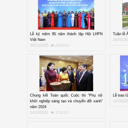
Lễ kỷ niệm 95 năm thành lập Hội LHPN
Tuần lễ 
Việt Nam
16/03/20
30/11/2025
2458243
Chung kết Toàn quốc Cuộc thi “Phụ nữ
Lễ trao 
khởi nghiệp sáng tạo và chuyển đổi xanh”
14/10/20
năm 2024
14/10/2024
3725325