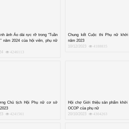
nh ảnh Áo dài rực rỡ trong “Tuần
Chung kết Cuộc thi Phụ nữ khởi
i” năm 2024 của hội viên, phụ nữ
năm 2023
10/12/2023
4188835
24
4246113
ơng Chủ tịch Hội Phụ nữ cơ sở
Hội chợ Giới thiệu sản phẩm khởi 
 2023
OCOP của phụ nữ
23
20/10/2023
4241561
4304263