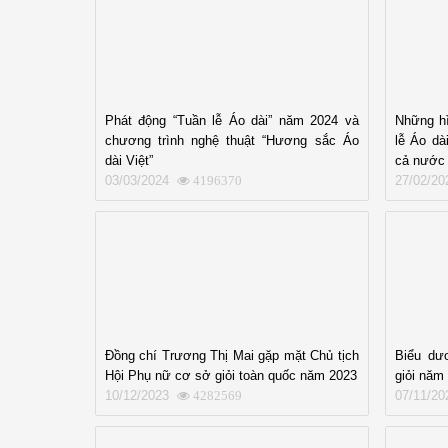
Phát động “Tuần lễ Áo dài” năm 2024 và
Những hì
chương trình nghệ thuật “Hương sắc Áo
lễ Áo dà
dài Việt”
cả nước
03/03/2024
27/02/20
4196370
Đồng chí Trương Thị Mai gặp mặt Chủ tịch
Biểu dư
Hội Phụ nữ cơ sở giỏi toàn quốc năm 2023
giỏi năm
10/12/2023
07/11/20
4282569