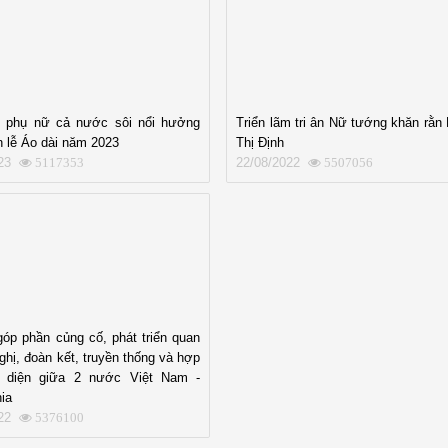
n, phụ nữ cả nước sôi nổi hưởng
Triển lãm tri ân Nữ tướng khăn rằn
 lễ Áo dài năm 2023
Thị Định
23
22/08/2022
5117353
5507056
óp phần củng cố, phát triển quan
ghị, đoàn kết, truyền thống và hợp
n diện giữa 2 nước Việt Nam -
ia
22
5376100