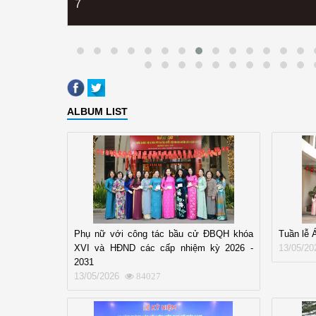
7
ALBUM LIST
Phụ nữ với công tác bầu cử ĐBQH khóa
Tuần lễ 
XVI và HĐND các cấp nhiệm kỳ 2026 -
13/05/20
2031
13/05/2026
84027