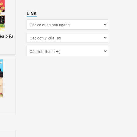
LINK
êu biểu