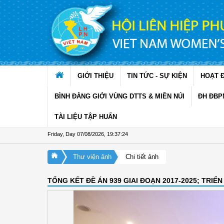
Skip to Content
GIỚI THIỆU
TIN TỨC - SỰ KIỆN
HOẠT 
BÌNH ĐẲNG GIỚI VÙNG DTTS & MIỀN NÚI
ĐH ĐBP
TÀI LIỆU TẬP HUẤN
Friday, Day 07/08/2026
,
19:37:26
Thư viện ảnh
Chi tiết ảnh
TỔNG KẾT ĐỀ ÁN 939 GIAI ĐOẠN 2017-2025; TRIỂN