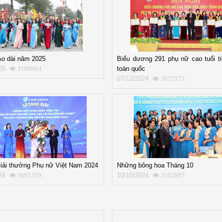
Áo dài năm 2025
Biểu dương 291 phụ nữ cao tuổi ti
25
toàn quốc
3199964
07/12/2024
3672573
Giải thưởng Phụ nữ Việt Nam 2024
Những bông hoa Tháng 10
24
10/10/2024
3681359
3562987