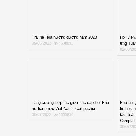
Trại hè Hoa hướng dương năm 2023
Hội viê
09/06/2023
ứng Tuần
4508093
02/03/20
Tăng cường hợp tác giữa các cấp Hội Phụ
Phụ nữ g
nữ hai nước Việt Nam - Campuchia
hệ hữu n
30/07/2022
tác toà
5555836
Campuch
30/07/20