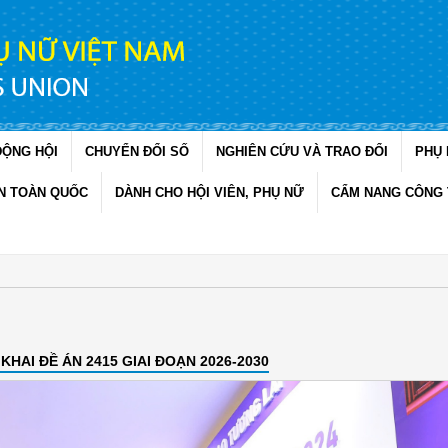
ĐỘNG HỘI
CHUYỂN ĐỔI SỐ
NGHIÊN CỨU VÀ TRAO ĐỔI
PHỤ 
N TOÀN QUỐC
DÀNH CHO HỘI VIÊN, PHỤ NỮ
CẨM NANG CÔNG 
 KHAI ĐỀ ÁN 2415 GIAI ĐOẠN 2026-2030