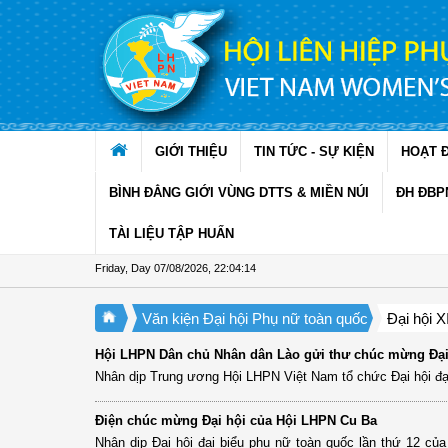
Skip to Content
GIỚI THIỆU
TIN TỨC - SỰ KIỆN
HOẠT 
BÌNH ĐẲNG GIỚI VÙNG DTTS & MIỀN NÚI
ĐH ĐBP
TÀI LIỆU TẬP HUẤN
Friday, Day 07/08/2026
,
22:04:14
Văn kiện Đại hội Phụ nữ toàn quốc
Đại hội XI
Hội LHPN Dân chủ Nhân dân Lào gửi thư chúc mừng Đại 
Nhân dịp Trung ương Hội LHPN Việt Nam tổ chức Đại hội đạ
Điện chúc mừng Đại hội của Hội LHPN Cu Ba
Nhân dịp Đại hội đại biểu phụ nữ toàn quốc lần thứ 12 củ