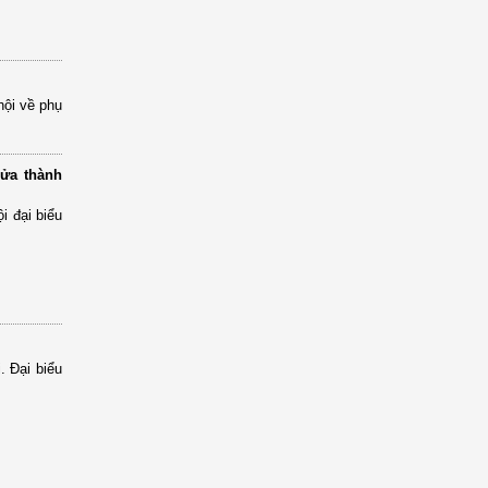
hội về phụ
lửa thành
i đại biểu
. Đại biểu