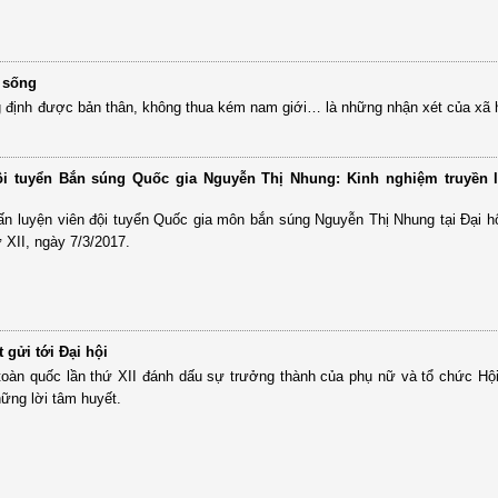
i sống
g định được bản thân, không thua kém nam giới… là những nhận xét của xã 
ội tuyển Bắn súng Quốc gia Nguyễn Thị Nhung: Kinh nghiệm truyền 
ấn luyện viên đội tuyển Quốc gia môn bắn súng Nguyễn Thị Nhung tại Đại hộ
 XII, ngày 7/3/2017.
 gửi tới Đại hội
 toàn quốc lần thứ XII đánh dấu sự trưởng thành của phụ nữ và tổ chức Hội
hững lời tâm huyết.