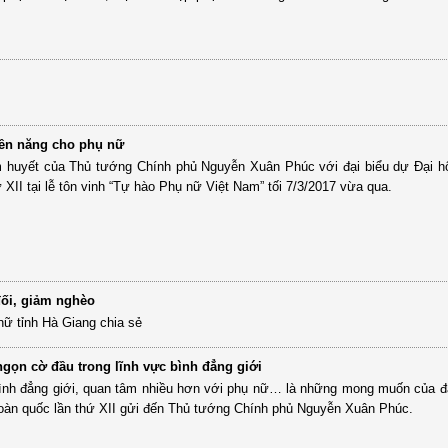
ền năng cho phụ nữ
m huyết của Thủ tướng Chính phủ Nguyễn Xuân Phúc với đại biểu dự Đại hộ
 XII tại lễ tôn vinh “Tự hào Phụ nữ Việt Nam” tối 7/3/2017 vừa qua.
đối, giảm nghèo
 nữ tỉnh Hà Giang chia sẻ
gọn cờ đầu trong lĩnh vực bình đẳng giới
ình đẳng giới, quan tâm nhiều hơn với phụ nữ… là những mong muốn của đạ
 toàn quốc lần thứ XII gửi đến Thủ tướng Chính phủ Nguyễn Xuân Phúc.