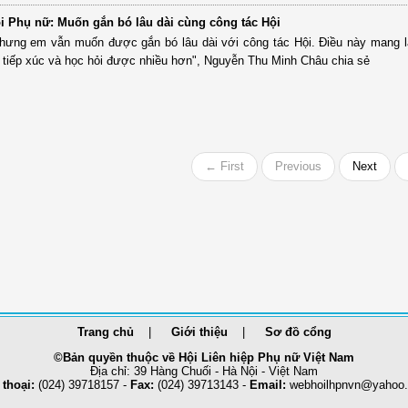
hội Phụ nữ: Muốn gắn bó lâu dài cùng công tác Hội
nhưng em vẫn muốn được gắn bó lâu dài với công tác Hội. Điều này mang l
ội tiếp xúc và học hỏi được nhiều hơn", Nguyễn Thu Minh Châu chia sẻ
← First
Previous
Next
Trang chủ
Giới thiệu
Sơ đồ cổng
©Bản quyền thuộc về Hội Liên hiệp Phụ nữ Việt Nam
Địa chỉ: 39 Hàng Chuối - Hà Nội - Việt Nam
 thoại:
(024) 39718157 -
Fax:
(024) 39713143 -
Email:
webhoilhpnvn@yahoo