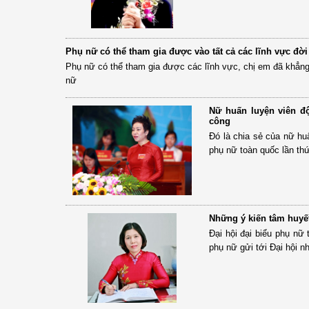
Phụ nữ có thể tham gia được vào tất cả các lĩnh vực đờ
Phụ nữ có thể tham gia được các lĩnh vực, chị em đã khẳn
nữ
Nữ huấn luyện viên đ
công
Đó là chia sẻ của nữ hu
phụ nữ toàn quốc lần thứ
Những ý kiến tâm huyết
Đại hội đại biểu phụ nữ
phụ nữ gửi tới Đại hội n