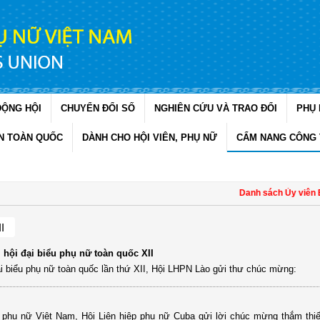
ĐỘNG HỘI
CHUYỂN ĐỔI SỐ
NGHIÊN CỨU VÀ TRAO ĐỔI
PHỤ 
N TOÀN QUỐC
DÀNH CHO HỘI VIÊN, PHỤ NỮ
CẨM NANG CÔNG 
Danh sách Ủy viên Ba
I
hội đại biểu phụ nữ toàn quốc XII
i biểu phụ nữ toàn quốc lần thứ XII, Hội LHPN Lào gửi thư chúc mừng:
a phụ nữ Việt Nam, Hội Liên hiệp phụ nữ Cuba gửi lời chúc mừng thắm thi