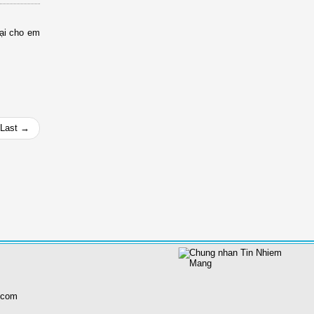
ại cho em
Last →
.com