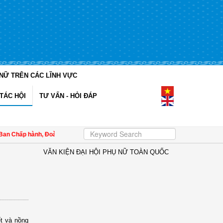
NỮ TRÊN CÁC LĨNH VỰC
TÁC HỘI
TƯ VẤN - HỎI ĐÁP
n Chấp hành, Đoàn Chủ tịch và Thường trực Đoàn Chủ tịch
| Thông tin khái quá
VĂN KIỆN ĐẠI HỘI PHỤ NỮ TOÀN QUỐC
ết và nồng