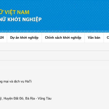
024
Dự án khởi nghiệp
Chính sách khởi nghiệp
Văn bản
C
g mại và dịch vụ HaTi
ỹ, Huyện Đất Đỏ, Bà Rịa - Vũng Tàu