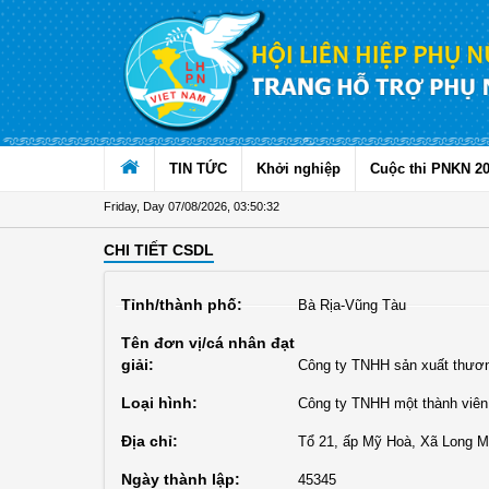
Skip to Content
TIN TỨC
Khởi nghiệp
Cuộc thi PNKN 2
Friday, Day 07/08/2026
,
03:50:33
CHI TIẾT CSDL
Tỉnh/thành phố:
Bà Rịa-Vũng Tàu
Tên đơn vị/cá nhân đạt
giải:
Công ty TNHH sản xuất thươn
Loại hình:
Công ty TNHH một thành viên
Địa chỉ:
Tổ 21, ấp Mỹ Hoà, Xã Long M
Ngày thành lập:
45345