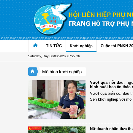
Skip to Content
TIN TỨC
Khởi nghiệp
Cuộc thi PNKN 2
Saturday, Day 08/08/2026
,
07:27:37
Mô hình khởi nghiệp
Vượt qua nỗi đau, ng
hình nuôi heo ăn thảo
Vượt qua biến cố, đau t
Sen khởi nghiệp với mô 
Nữ doanh nhân đưa thư