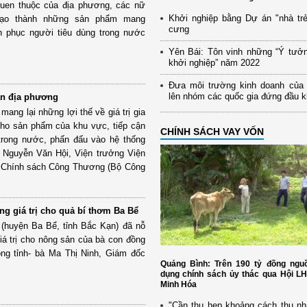
quen thuộc của địa phương, các nữ
Khởi nghiệp bằng Dự án "nhà trẻ
tạo thành những sản phẩm mang
cưng
nh phục người tiêu dùng trong nước
Yên Bái: Tôn vinh những “Ý tưở
khởi nghiệp” năm 2022
Đưa môi trường kinh doanh của
lên nhóm các quốc gia đứng đầu 
ản địa phương
ang lại những lợi thế về giá trị gia
cho sản phẩm của khu vực, tiếp cận
CHÍNH SÁCH VAY VỐN
trong nước, phấn đấu vào hệ thống
g Nguyễn Văn Hội, Viện trưởng Viện
, Chính sách Công Thương (Bộ Công
g giá trị cho quả bí thơm Ba Bể
(huyện Ba Bể, tỉnh Bắc Kạn) đã nỗ
iá trị cho nông sản của bà con đồng
ong tỉnh- bà Ma Thị Ninh, Giám đốc
Quảng Bình: Trên 190 tỷ đồng nguồ
dụng chính sách ủy thác qua Hội L
Minh Hóa
"Cần thu hẹp khoảng cách thu nh