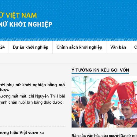
024
Dự án khởi nghiệp
Chính sách khởi nghiệp
Văn bản
C
Ý TƯỞNG KN KÊU GỌI VỐN
ười phụ nữ khởi nghiệp bằng mô
 dược
hương mất mát, chị Nguyễn Thị Hoài
hình chăn nuôi lợn bằng thảo dược.
ơng hiệu Việt vươn xa
Bản sắc văn hóa của người Dao ở mi