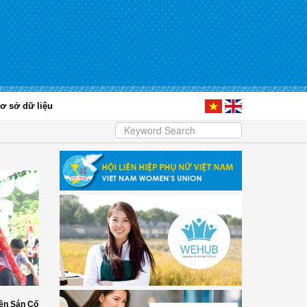
ơ sở dữ liệu
ền Sán Cố