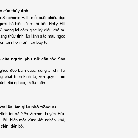
 của thủy tinh
a Stephanie Hall, mỗi buổi chiều dạo
ười bà hiền từ ở thị trấn Holly Hill
ỹ) mang lại cảm giác kỳ diệu khó tả.
bằng thủy tinh lấp lánh sắc màu ngọc
ến tôi nhớ mãi” - cô bày tỏ.
o của người phụ nữ dân tộc Sán
nghèo đeo bám cuộc sống..., chị Từ
g phát triển kinh tế, với quyết tâm
ảnh đói nghèo, thiếu thốn.
n lên làm giàu nhờ trồng na
 đình tại xã Yên Vượng, huyện Hữu
 đời, biến một vùng đất nghèo khó,
riển, tiến bộ.