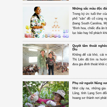
Những sắc màu độc đáo
Trong ký ức tuổi thơ củ
phố “săn” đồ cổ cùng ng
(bang South Carolina, M
“Bình hoa, chiếc đĩa ăn 
lục bảo hay hổ phách khi
Quyết tâm thoát nghè
Dìu
Không để cái khó, cái 
Thị Liên đã tìm ra hướn
đưa gia đình thoát khỏi c
Phụ nữ người Nùng vươ
Nhờ cây na, những gia
Lũng, tỉnh Lạng Sơn đổi
hoang sơ thành nơi phát t