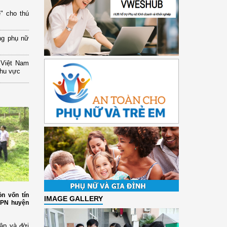
" cho thú
ng phụ nữ
 Việt Nam
khu vực
n vốn tín
IMAGE GALLERY
HPN huyện
ập và đời