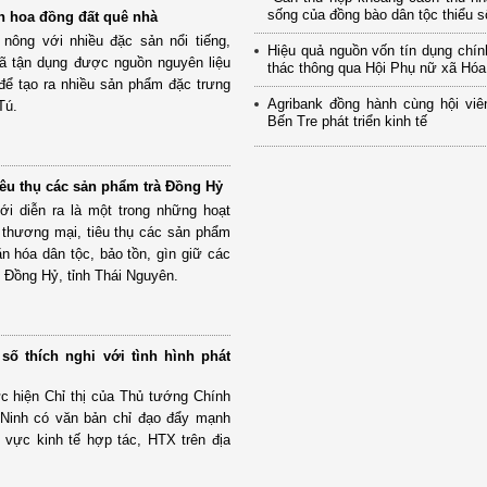
sống của đồng bào dân tộc thiểu số
nh hoa đồng đất quê nhà
nông với nhiều đặc sản nổi tiếng,
Hiệu quả nguồn vốn tín dụng chí
ã tận dụng được nguồn nguyên liệu
thác thông qua Hội Phụ nữ xã Hó
để tạo ra nhiều sản phẩm đặc trưng
Agribank đồng hành cùng hội viê
Tú.
Bến Tre phát triển kinh tế
iêu thụ các sản phẩm trà Đồng Hỷ
ới diễn ra là một trong những hoạt
 thương mại, tiêu thụ các sản phẩm
văn hóa dân tộc, bảo tồn, gìn giữ các
 Đồng Hỷ, tỉnh Thái Nguyên.
số thích nghi với tình hình phát
ực hiện Chỉ thị của Thủ tướng Chính
 Ninh có văn bản chỉ đạo đẩy mạnh
 vực kinh tế hợp tác, HTX trên địa