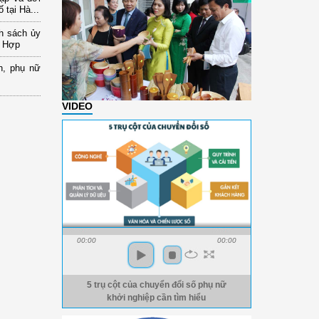
 tại Hà...
nh sách ủy
a Hợp
n, phụ nữ
VIDEO
00:00
00:00
5 trụ cột của chuyển đổi số phụ nữ
khởi nghiệp cần tìm hiểu