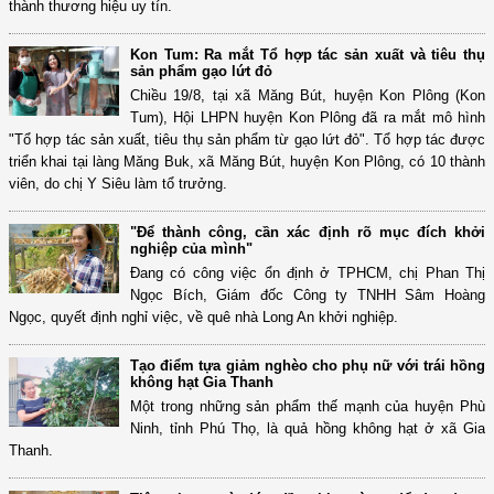
thành thương hiệu uy tín.
Kon Tum: Ra mắt Tổ hợp tác sản xuất và tiêu thụ
sản phẩm gạo lứt đỏ
Chiều 19/8, tại xã Măng Bút, huyện Kon Plông (Kon
Tum), Hội LHPN huyện Kon Plông đã ra mắt mô hình
"Tổ hợp tác sản xuất, tiêu thụ sản phẩm từ gạo lứt đỏ". Tổ hợp tác được
triển khai tại làng Măng Buk, xã Măng Bút, huyện Kon Plông, có 10 thành
viên, do chị Y Siêu làm tổ trưởng.
"Để thành công, cần xác định rõ mục đích khởi
nghiệp của mình"
Đang có công việc ổn định ở TPHCM, chị Phan Thị
Ngọc Bích, Giám đốc Công ty TNHH Sâm Hoàng
Ngọc, quyết định nghỉ việc, về quê nhà Long An khởi nghiệp.
Tạo điểm tựa giảm nghèo cho phụ nữ với trái hồng
không hạt Gia Thanh
Một trong những sản phẩm thế mạnh của huyện Phù
Ninh, tỉnh Phú Thọ, là quả hồng không hạt ở xã Gia
Thanh.