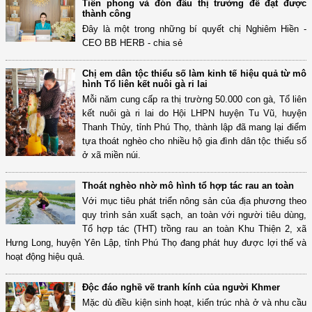
Tiên phong và đón đầu thị trường để đạt được
thành công
Đây là một trong những bí quyết chị Nghiêm Hiền -
CEO BB HERB - chia sẻ
Chị em dân tộc thiểu số làm kinh tế hiệu quả từ mô
hình Tổ liên kết nuôi gà ri lai
Mỗi năm cung cấp ra thị trường 50.000 con gà, Tổ liên
kết nuôi gà ri lai do Hội LHPN huyện Tu Vũ, huyện
Thanh Thủy, tỉnh Phú Thọ, thành lập đã mang lại điểm
tựa thoát nghèo cho nhiều hộ gia đình dân tộc thiểu số
ở xã miền núi.
Thoát nghèo nhờ mô hình tổ hợp tác rau an toàn
Với mục tiêu phát triển nông sản của địa phương theo
quy trình sản xuất sạch, an toàn với người tiêu dùng,
Tổ hợp tác (THT) trồng rau an toàn Khu Thiện 2, xã
Hưng Long, huyện Yên Lập, tỉnh Phú Thọ đang phát huy được lợi thế và
hoạt động hiệu quả.
Độc đáo nghề vẽ tranh kính của người Khmer
Mặc dù điều kiện sinh hoạt, kiến trúc nhà ở và nhu cầu