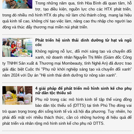
Trong những năm qua, tỉnh Hòa Bình đã quan tâm, hỗ
trợ, tạo điều kiện, nguồn lực cho các HTX phát triển,
trong đó nhiều mô hình HTX do phụ nữ làm chủ thành công, mang lại hiệu
quả kinh tế cao, không chỉ tạo việc làm, nâng cao thu nhập cho người lao
động và thúc đẩy thương mại miền núi phát triển.
Phát triển hệ sinh thái dinh dưỡng từ hạt và ngũ
cốc
Không ngừng nỗ lực, đổi mới sáng tạo và chuyển đổi
xanh, nữ doanh nhân Nguyễn Thị Mến (Giám đốc Công
ty TNHH Sản xuất & Thương mại Mombeauty, tỉnh Nghệ An) đã được trao
giải đặc biệt Cuộc thi "Phụ nữ khởi nghiệp sáng tạo và chuyển đổi xanh”
năm 2024 với Dự án "Hệ sinh thái dinh dưỡng từ nông sản xanh".
4 giải pháp để phát triển mô hình sinh kế cho phụ
nữ dân tộc thiểu số
Phụ nữ trong các mô hình kinh tế tập thể vùng đồng
bào dân tộc thiểu số (DTTS) tại tỉnh Phú Thọ đóng vai
trò quan trọng trong đời sống kinh tế và xã hội địa phương. Tuy nhiên, họ
phải đối mặt với nhiều thách thức, cần có những hướng đi hiệu quả để
phát triển và nhân rộng mô hình sinh kế cho phụ nữ DTTS.