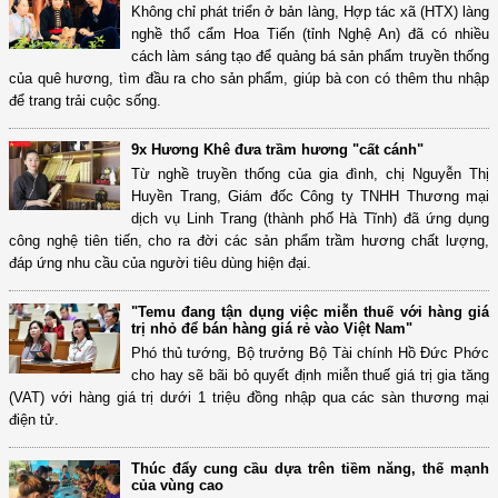
Không chỉ phát triển ở bản làng, Hợp tác xã (HTX) làng
nghề thổ cẩm Hoa Tiến (tỉnh Nghệ An) đã có nhiều
cách làm sáng tạo để quảng bá sản phẩm truyền thống
của quê hương, tìm đầu ra cho sản phẩm, giúp bà con có thêm thu nhập
để trang trải cuộc sống.
9x Hương Khê đưa trầm hương "cất cánh"
Từ nghề truyền thống của gia đình, chị Nguyễn Thị
Huyền Trang, Giám đốc Công ty TNHH Thương mại
dịch vụ Linh Trang (thành phố Hà Tĩnh) đã ứng dụng
công nghệ tiên tiến, cho ra đời các sản phẩm trầm hương chất lượng,
đáp ứng nhu cầu của người tiêu dùng hiện đại.
"Temu đang tận dụng việc miễn thuế với hàng giá
trị nhỏ để bán hàng giá rẻ vào Việt Nam"
Phó thủ tướng, Bộ trưởng Bộ Tài chính Hồ Đức Phớc
cho hay sẽ bãi bỏ quyết định miễn thuế giá trị gia tăng
(VAT) với hàng giá trị dưới 1 triệu đồng nhập qua các sàn thương mại
điện tử.
Thúc đẩy cung cầu dựa trên tiềm năng, thế mạnh
của vùng cao