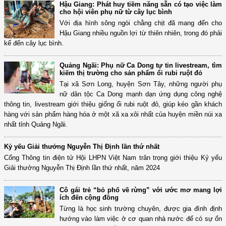
Hậu Giang: Phát huy tiềm năng sẵn có tạo việc làm
cho hội viên phụ nữ từ cây lục bình
Với địa hình sông ngòi chằng chịt đã mang đến cho
Hậu Giang nhiều nguồn lợi từ thiên nhiên, trong đó phải
kể đến cây lục bình.
Quảng Ngãi: Phụ nữ Ca Dong tự tin livestream, tìm
kiếm thị trường cho sản phẩm ổi rubi ruột đỏ
Tại xã Sơn Long, huyện Sơn Tây, những người phụ
nữ dân tộc Ca Dong mạnh dạn ứng dụng công nghệ
thông tin, livestream giới thiệu giống ổi rubi ruột đỏ, giúp kéo gần khách
hàng với sản phẩm hàng hóa ở một xã xa xôi nhất của huyện miền núi xa
nhất tỉnh Quảng Ngãi.
Kỷ yếu Giải thưởng Nguyễn Thị Định lần thứ nhất
Cổng Thông tin điện tử Hội LHPN Việt Nam trân trọng giới thiệu Kỷ yếu
Giải thưởng Nguyễn Thị Định lần thứ nhất, năm 2024
Cô gái trẻ “bỏ phố về rừng” với ước mơ mang lợi
ích đến cộng đồng
Từng là học sinh trường chuyên, được gia đình định
hướng vào làm việc ở cơ quan nhà nước để có sự ổn