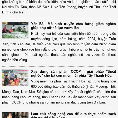
gặp không ít khó khăn do thiếu kiến thức và kinh nghiệm chăn nuôi" - chị
Nguyễn Thị Rua, thôn Mễ Sơn 1, xã Tân Phong, huyện Vũ Thư, tỉnh Thái
Bình - cho biết.
Yên Bái: Mô hình truyền cảm hứng giảm nghèo
giúp phụ nữ nỗ lực vươn lên
Phát huy vai trò của các điển hình tiên tiến trong việc
truyền động lực, cảm hứng, năm 2024, huyện Trấn
Yên, tỉnh Yên Bái, đã triển khai hiệu quả mô hình truyền cảm hứng giảm
nghèo lồng ghép với bình đẳng giới, giúp nhiều phụ nữ từ các hộ nghèo,
cận nghèo, mới thoát nghèo, thoát cận nghèo nỗ lực vươn lên thoát
nghèo bền vững.
Xây dựng sản phẩm OCOP - giải pháp "thoát
nghèo" cho bà con miền núi phía Tây Thanh Hóa
Vùng miền núi phía Tây Thanh Hóa tập trung trung hơn
600.000 đồng bào dân tộc thiểu số (Thái, Mường, Thổ,
Mông, Dao, Khơ Mú). Để giúp bà con nơi đây “thoát nghèo”, cải thiện thu
nhập, nâng cao đời sống, tỉnh Thanh Hóa đã đẩy mạnh việc xây dựng sản
phẩm OCOP cho những sản phẩm nông sản đặc trưng trên địa bàn.
Làm chủ công nghệ cao để đưa thực phẩm sạch
đến người tiêu dùng