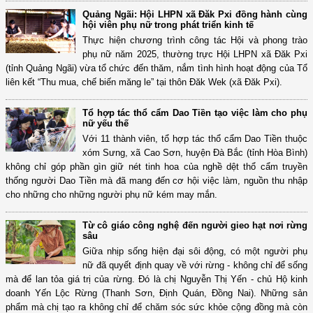
Quảng Ngãi: Hội LHPN xã Đăk Pxi đồng hành cùng
hội viên phụ nữ trong phát triển kinh tế
Thực hiện chương trình công tác Hội và phong trào
phụ nữ năm 2025, thường trực Hội LHPN xã Đăk Pxi
(tỉnh Quảng Ngãi) vừa tổ chức đến thăm, nắm tình hình hoạt động của Tổ
liên kết “Thu mua, chế biến măng le” tại thôn Đăk Wek (xã Đăk Pxi).
Tổ hợp tác thổ cẩm Dao Tiền tạo việc làm cho phụ
nữ yếu thế
Với 11 thành viên, tổ hợp tác thổ cẩm Dao Tiền thuộc
xóm Sưng, xã Cao Sơn, huyện Đà Bắc (tỉnh Hòa Bình)
không chỉ góp phần gìn giữ nét tinh hoa của nghề dệt thổ cẩm truyền
thống người Dao Tiền mà đã mang đến cơ hội việc làm, nguồn thu nhập
cho những cho những người phụ nữ kém may mắn.
Từ cô giáo công nghệ đến người gieo hạt nơi rừng
sâu
Giữa nhịp sống hiện đại sôi động, có một người phụ
nữ đã quyết định quay về với rừng - không chỉ để sống
mà để lan tỏa giá trị của rừng. Đó là chị Nguyễn Thị Yến - chủ Hộ kinh
doanh Yến Lộc Rừng (Thanh Sơn, Định Quán, Đồng Nai). Những sản
phẩm mà chị tạo ra không chỉ để chăm sóc sức khỏe cộng đồng mà còn