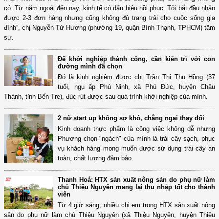
có. Từ năm ngoái đến nay, kinh tế có dấu hiệu hồi phục. Tôi bắt đầu nhận
được 2-3 đơn hàng nhưng cũng không đủ trang trải cho cuộc sống gia
đình”, chị Nguyễn Tứ Hương (phường 19, quận Bình Thạnh, TPHCM) tâm
sự.
Để khởi nghiệp thành công, cần kiên trì với con
đường mình đã chọn
Đó là kinh nghiệm được chị Trần Thị Thu Hồng (37
tuổi, ngụ ấp Phú Ninh, xã Phú Đức, huyện Châu
Thành, tỉnh Bến Tre), đúc rút được sau quá trình khởi nghiệp của mình.
2 nữ start up không sợ khó, chẳng ngại thay đổi
Kinh doanh thực phẩm là công việc không dễ nhưng
Phương chọn "ngách" của mình là trái cây sạch, phục
vụ khách hàng mong muốn được sử dụng trái cây an
toàn, chất lượng đảm bảo.
Thanh Hoá: HTX sản xuất nông sản do phụ nữ làm
chủ Thiệu Nguyên mang lại thu nhập tốt cho thành
viên
Từ 4 giờ sáng, nhiều chị em trong HTX sản xuất nông
sản do phụ nữ làm chủ Thiệu Nguyên (xã Thiệu Nguyên, huyện Thiệu