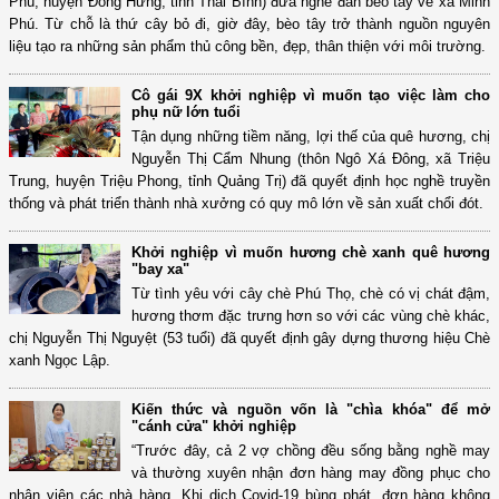
Phú, huyện Đông Hưng, tỉnh Thái Bình) đưa nghề đan bèo tây về xã Minh
Phú. Từ chỗ là thứ cây bỏ đi, giờ đây, bèo tây trở thành nguồn nguyên
liệu tạo ra những sản phẩm thủ công bền, đẹp, thân thiện với môi trường.
Cô gái 9X khởi nghiệp vì muốn tạo việc làm cho
phụ nữ lớn tuổi
Tận dụng những tiềm năng, lợi thế của quê hương, chị
Nguyễn Thị Cẩm Nhung (thôn Ngô Xá Đông, xã Triệu
Trung, huyện Triệu Phong, tỉnh Quảng Trị) đã quyết định học nghề truyền
thống và phát triển thành nhà xưởng có quy mô lớn về sản xuất chổi đót.
Khởi nghiệp vì muốn hương chè xanh quê hương
"bay xa"
Từ tình yêu với cây chè Phú Thọ, chè có vị chát đậm,
hương thơm đặc trưng hơn so với các vùng chè khác,
chị Nguyễn Thị Nguyệt (53 tuổi) đã quyết định gây dựng thương hiệu Chè
xanh Ngọc Lập.
Kiến thức và nguồn vốn là "chìa khóa" để mở
"cánh cửa" khởi nghiệp
“Trước đây, cả 2 vợ chồng đều sống bằng nghề may
và thường xuyên nhận đơn hàng may đồng phục cho
nhân viên các nhà hàng. Khi dịch Covid-19 bùng phát, đơn hàng không