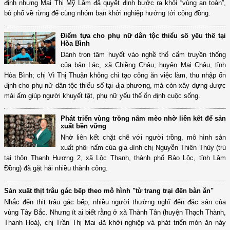
định nhưng Mai Thị Mỹ Lâm đã quyết định bước ra khỏi “vùng an toàn”,
bỏ phố về rừng để cùng nhóm bạn khởi nghiệp hướng tới cộng đồng.
Điểm tựa cho phụ nữ dân tộc thiểu số yếu thế tại
Hòa Bình
Dành trọn tâm huyết vào nghề thổ cẩm truyền thống
của bản Lác, xã Chiềng Châu, huyện Mai Châu, tỉnh
Hòa Bình; chị Vì Thị Thuận không chỉ tạo công ăn việc làm, thu nhập ổn
định cho phụ nữ dân tộc thiểu số tại địa phương, mà còn xây dựng được
mái ấm giúp người khuyết tật, phụ nữ yếu thế ổn định cuộc sống.
Phát triển vùng trồng nấm mèo nhờ liên kết để sản
xuất bền vững
Nhờ liên kết chặt chẽ với người trồng, mô hình sản
xuất phôi nấm của gia đình chị Nguyễn Thiên Thủy (trú
tại thôn Thanh Hương 2, xã Lộc Thanh, thành phố Bảo Lộc, tỉnh Lâm
Đồng) đã gặt hái nhiều thành công.
Sản xuất thịt trâu gác bếp theo mô hình "từ trang trại đến bàn ăn"
Nhắc đến thịt trâu gác bếp, nhiều người thường nghĩ đến đặc sản của
vùng Tây Bắc. Nhưng ít ai biết rằng ở xã Thành Tân (huyện Thạch Thành,
Thanh Hoá), chị Trần Thị Mai đã khởi nghiệp và phát triển món ăn này