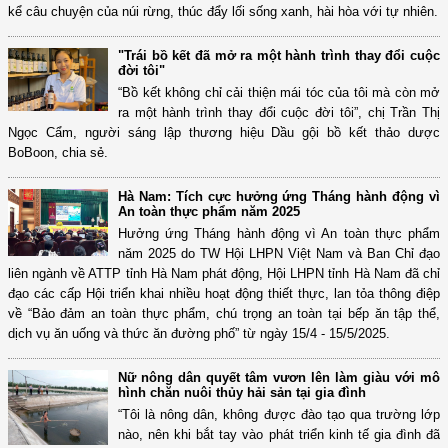
kể câu chuyện của núi rừng, thúc đẩy lối sống xanh, hài hòa với tự nhiên.
"Trái bồ kết đã mở ra một hành trình thay đổi cuộc
đời tôi"
“Bồ kết không chỉ cải thiện mái tóc của tôi mà còn mở
ra một hành trình thay đổi cuộc đời tôi”, chị Trần Thị
Ngọc Cẩm, người sáng lập thương hiệu Dầu gội bồ kết thảo dược
BoBoon, chia sẻ.
Hà Nam: Tích cực hưởng ứng Tháng hành động vì
An toàn thực phẩm năm 2025
Hưởng ứng Tháng hành động vì An toàn thực phẩm
năm 2025 do TW Hội LHPN Việt Nam và Ban Chỉ đạo
liên ngành về ATTP tỉnh Hà Nam phát động, Hội LHPN tỉnh Hà Nam đã chỉ
đạo các cấp Hội triển khai nhiều hoạt động thiết thực, lan tỏa thông điệp
về “Bảo đảm an toàn thực phẩm, chú trọng an toàn tại bếp ăn tập thể,
dịch vụ ăn uống và thức ăn đường phố” từ ngày 15/4 - 15/5/2025.
Nữ nông dân quyết tâm vươn lên làm giàu với mô
hình chăn nuôi thủy hải sản tại gia đình
“Tôi là nông dân, không được đào tạo qua trường lớp
nào, nên khi bắt tay vào phát triển kinh tế gia đình đã