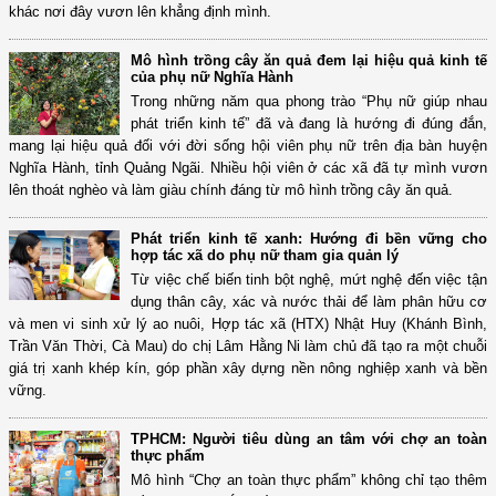
khác nơi đây vươn lên khẳng định mình.
Mô hình trồng cây ăn quả đem lại hiệu quả kinh tế
của phụ nữ Nghĩa Hành
Trong những năm qua phong trào “Phụ nữ giúp nhau
phát triển kinh tế” đã và đang là hướng đi đúng đắn,
mang lại hiệu quả đối với đời sống hội viên phụ nữ trên địa bàn huyện
Nghĩa Hành, tỉnh Quảng Ngãi. Nhiều hội viên ở các xã đã tự mình vươn
lên thoát nghèo và làm giàu chính đáng từ mô hình trồng cây ăn quả.
Phát triển kinh tế xanh: Hướng đi bền vững cho
hợp tác xã do phụ nữ tham gia quản lý
Từ việc chế biến tinh bột nghệ, mứt nghệ đến việc tận
dụng thân cây, xác và nước thải để làm phân hữu cơ
và men vi sinh xử lý ao nuôi, Hợp tác xã (HTX) Nhật Huy (Khánh Bình,
Trần Văn Thời, Cà Mau) do chị Lâm Hằng Ni làm chủ đã tạo ra một chuỗi
giá trị xanh khép kín, góp phần xây dựng nền nông nghiệp xanh và bền
vững.
TPHCM: Người tiêu dùng an tâm với chợ an toàn
thực phẩm
Mô hình “Chợ an toàn thực phẩm” không chỉ tạo thêm