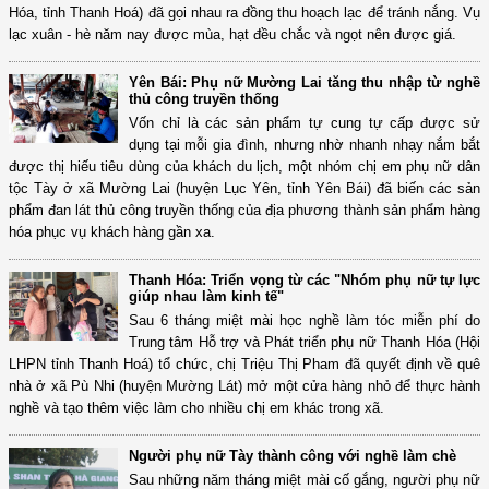
Hóa, tỉnh Thanh Hoá) đã gọi nhau ra đồng thu hoạch lạc để tránh nắng. Vụ
lạc xuân - hè năm nay được mùa, hạt đều chắc và ngọt nên được giá.
Yên Bái: Phụ nữ Mường Lai tăng thu nhập từ nghề
thủ công truyền thống
Vốn chỉ là các sản phẩm tự cung tự cấp được sử
dụng tại mỗi gia đình, nhưng nhờ nhanh nhạy nắm bắt
được thị hiếu tiêu dùng của khách du lịch, một nhóm chị em phụ nữ dân
tộc Tày ở xã Mường Lai (huyện Lục Yên, tỉnh Yên Bái) đã biến các sản
phẩm đan lát thủ công truyền thống của địa phương thành sản phẩm hàng
hóa phục vụ khách hàng gần xa.
Thanh Hóa: Triển vọng từ các "Nhóm phụ nữ tự lực
giúp nhau làm kinh tế"
Sau 6 tháng miệt mài học nghề làm tóc miễn phí do
Trung tâm Hỗ trợ và Phát triển phụ nữ Thanh Hóa (Hội
LHPN tỉnh Thanh Hoá) tổ chức, chị Triệu Thị Pham đã quyết định về quê
nhà ở xã Pù Nhi (huyện Mường Lát) mở một cửa hàng nhỏ để thực hành
nghề và tạo thêm việc làm cho nhiều chị em khác trong xã.
Người phụ nữ Tày thành công với nghề làm chè
Sau những năm tháng miệt mài cố gắng, người phụ nữ