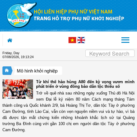
Skip to Content
Friday, Day
07/08/2026
,
19:13:25
Mô hình khởi nghiệp
Từ khí thế hào hùng A80 đến kỳ vọng vươn mình
phát triển ở vùng đồng bào dân tộc thiểu số
Trở về quê nhà sau những ngày xuống Thủ đô Hà Nội
xem Đại lễ kỷ niệm 80 năm Cách mạng tháng Tám
thành công và Quốc khánh 2/9, bà Hoàng Thị Tơ, dân tộc Tày ở phường
Cam Đường, tỉnh Lào Cai, vẫn còn vẹn nguyên niềm vui và tự hào, vì bà
đã được tận mắt chứng kiến những khoảnh khắc lịch sử tại Quảng
trường Ba Đình cùng với gần 100 chị em người dân tộc Tày ở phường
Cam Đường.