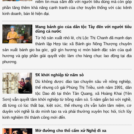
niềm tin mua sắm đối với người tiêu dùng mà còn góp
phần tăng thêm khả năng cạnh tranh của chợ truyền thống với các kênh
kinh doanh, bán lẻ hiện đại.
Mang bánh gio của dân tộc Tày đến với người tiêu
dùng cả nước
Từ hộ sản xuất nhỏ lẻ, chị Lộc Thị Chanh đã mạnh dạn
thành lập Hợp tác xã Bánh gio Nông Thượng chuyên
sản xuất bánh gio ba góc, giữ gìn hương vị món bánh đặc sản của quê
hương và góp phần giải quyết việc làm cho hàng chục lao động tại địa
phương.
9X khởi nghiệp từ nấm sò
Dù không được đào tạo chuyên sâu về nông nghiệp,
thế nhưng cô gái Phùng Thị Triều, sinh năm 1991, dân
tộc Dao đỏ tại thôn Tân Quang, xã Hoàng Khai (Yên
Sơn) vẫn quyết tâm khởi nghiệp từ trồng nấm sò. 5 năm gắn bó với nghề,
đã từng có lúc thất bại, kiệt sức, thế nhưng chị vẫn luôn tâm niệm, cơ
duyên với nghề là do mình tạo ra và phải thường xuyên học hỏi, tích lũy
kinh nghiệm thì thành công mới đến.
Mở đường cho thổ cẩm xứ Nghệ đi xa