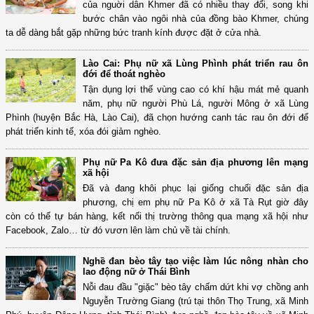
của nguời dân Khmer đã có nhiều thay đổi, song khi
bước chân vào ngôi nhà của đồng bào Khmer, chúng
ta dễ dàng bắt gặp những bức tranh kính được đặt ở cửa nhà.
Lào Cai: Phụ nữ xã Lùng Phình phát triển rau ôn
đới để thoát nghèo
Tận dụng lợi thế vùng cao có khí hậu mát mẻ quanh
năm, phụ nữ người Phù Lá, người Mông ở xã Lùng
Phình (huyện Bắc Hà, Lào Cai), đã chọn hướng canh tác rau ôn đới để
phát triển kinh tế, xóa đói giảm nghèo.
Phụ nữ Pa Kô đưa đặc sản địa phương lên mạng
xã hội
Đã và đang khôi phục lại giống chuối đặc sản địa
phương, chị em phụ nữ Pa Kô ở xã Tà Rụt giờ đây
còn có thể tự bán hàng, kết nối thị trường thông qua mạng xã hội như
Facebook, Zalo… từ đó vươn lên làm chủ về tài chính.
Nghề đan bèo tây tạo việc làm lúc nông nhàn cho
lao động nữ ở Thái Bình
Nỗi đau đầu "giặc" bèo tây chấm dứt khi vợ chồng anh
Nguyễn Trường Giang (trú tại thôn Thọ Trung, xã Minh