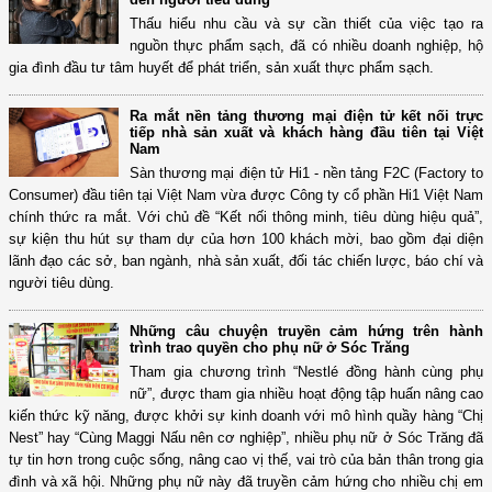
Thấu hiểu nhu cầu và sự cần thiết của việc tạo ra
nguồn thực phẩm sạch, đã có nhiều doanh nghiệp, hộ
gia đình đầu tư tâm huyết để phát triển, sản xuất thực phẩm sạch.
Ra mắt nền tảng thương mại điện tử kết nối trực
tiếp nhà sản xuất và khách hàng đầu tiên tại Việt
Nam
Sàn thương mại điện tử Hi1 - nền tảng F2C (Factory to
Consumer) đầu tiên tại Việt Nam vừa được Công ty cổ phần Hi1 Việt Nam
chính thức ra mắt. Với chủ đề “Kết nối thông minh, tiêu dùng hiệu quả”,
sự kiện thu hút sự tham dự của hơn 100 khách mời, bao gồm đại diện
lãnh đạo các sở, ban ngành, nhà sản xuất, đối tác chiến lược, báo chí và
người tiêu dùng.
Những câu chuyện truyền cảm hứng trên hành
trình trao quyền cho phụ nữ ở Sóc Trăng
Tham gia chương trình “Nestlé đồng hành cùng phụ
nữ”, được tham gia nhiều hoạt động tập huấn nâng cao
kiến thức kỹ năng, được khởi sự kinh doanh với mô hình quầy hàng “Chị
Nest” hay “Cùng Maggi Nấu nên cơ nghiệp”, nhiều phụ nữ ở Sóc Trăng đã
tự tin hơn trong cuộc sống, nâng cao vị thế, vai trò của bản thân trong gia
đình và xã hội. Những phụ nữ này đã truyền cảm hứng cho nhiều chị em