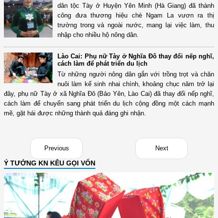
dân tộc Tày ở Huyện Yên Minh (Hà Giang) đã thành
công đưa thương hiệu chè Ngam La vươn ra thị
trường trong và ngoài nước, mang lại việc làm, thu
nhập cho nhiều hộ nông dân.
Lào Cai: Phụ nữ Tày ở Nghĩa Đô thay đổi nếp nghĩ,
cách làm để phát triển du lịch
Từ những người nông dân gắn với trồng trọt và chăn
nuôi làm kế sinh nhai chính, khoảng chục năm trở lại
đây, phụ nữ Tày ở xã Nghĩa Đô (Bảo Yên, Lào Cai) đã thay đổi nếp nghĩ,
cách làm để chuyển sang phát triển du lịch cộng đồng một cách mạnh
mẽ, gặt hái được những thành quả đáng ghi nhận.
Previous
Next
Ý TƯỞNG KN KÊU GỌI VỐN