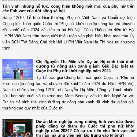
Tôn vinh những nỗ lực, cống hiến không mệt mỏi của phụ nữ trên
các lĩnh vực của đời sống xã hội
Sáng 12/10, Lễ trao Giải thưởng Phụ nữ Việt Nam và Chuỗi sự kiện
Chung kết Toàn quốc Cuộc thi “Phụ nữ khởi nghiệp sáng tạo và chuyển
đổi xanh” năm 2024 đã diễn ra tại Hà Nội. Cổng Thông tin điện tử Hội
LHPN Việt Nam trân trọng giới thiệu toàn văn phát biểu khai mạc của Ủy
viên BCH TW Đảng, Chủ tịch Hội LHPN Việt Nam Hà Thị Nga tại chương
trình.
Chị Nguyễn Thị Mến với Dự án Hệ sinh thái dinh
dưỡng từ nông sản xanh giành Giải Đặc biệt tại
Cuộc thi Phụ nữ khởi nghiệp năm 2024
Tại Lễ trao giải Chung kết Toàn quốc Cuộc thi “Phụ nữ
khởi nghiệp sáng tạo và chuyển đổi xanh” năm 2024 do Hội LHPN Việt
Nam tổ chức vào sáng 12/10, chị Nguyễn Thị Mến, Công ty Trách nhiệm
hữu hạn sản xuất và thương mại Mom Beauty, đến từ tỉnh Nghệ An với
Dự án Hệ sinh thái dinh dưỡng từ nông sản xanh đã vinh dự giành giải
thưởng cao quý nhất của Cuộc thi.
Dự án khởi nghiệp trong những lĩnh vực nào được
phép đăng ký tham dự Cuộc thi phụ nữ khởi
nghiệp năm 2024? Có sự ưu tiên cho lĩnh vực dự
thi nào mà ứng viên nên tập trung vào không?