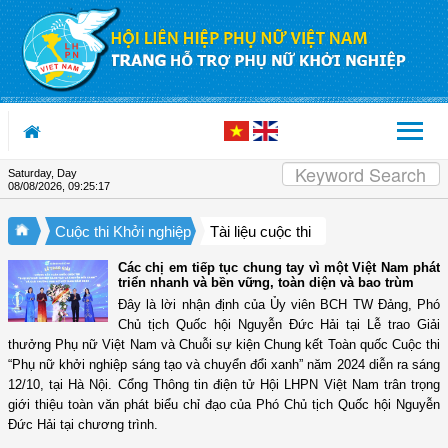
Skip to Content
Saturday, Day
08/08/2026
,
09:25:18
Cuộc thi Khởi nghiệp
Tài liệu cuộc thi
Các chị em tiếp tục chung tay vì một Việt Nam phát
triển nhanh và bền vững, toàn diện và bao trùm
Đây là lời nhận định của Ủy viên BCH TW Đảng, Phó
Chủ tịch Quốc hội Nguyễn Đức Hải tại Lễ trao Giải
thưởng Phụ nữ Việt Nam và Chuỗi sự kiện Chung kết Toàn quốc Cuộc thi
“Phụ nữ khởi nghiệp sáng tạo và chuyển đổi xanh” năm 2024 diễn ra sáng
12/10, tại Hà Nội. Cổng Thông tin điện tử Hội LHPN Việt Nam trân trọng
giới thiệu toàn văn phát biểu chỉ đạo của Phó Chủ tịch Quốc hội Nguyễn
Đức Hải tại chương trình.