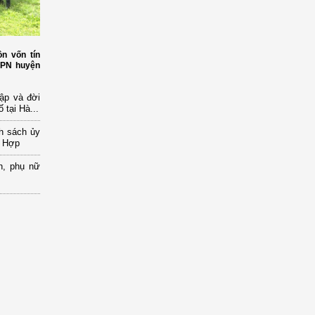
n vốn tín
HPN huyện
ập và đời
 tại Hà...
nh sách ủy
a Hợp
n, phụ nữ