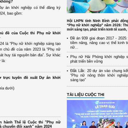
 không?
ự án khởi nghiệp có thể đăng ký
024, bao gồm:
Hội LHPN tỉnh Ninh Bình phát động
“Phụ nữ khởi nghiệp” năm 2026: Th
mới sáng tạo, phát triển kinh tế xanh
hủ đề của Cuộc thi Phụ nữ khởi
4
Đề án 939 giai đoạn 2017 - 2025
tiềm năng, nâng cao vị thế kinh 
24 là “Phụ nữ khởi nghiệp sáng tạo
nữ...
òn chủ đề của năm 2023 là “Phụ nữ
hát huy tài nguyên bản địa”. Sự khác
Phụ nữ Hải Phòng khởi nghiệp s
 là:
phát triển bền vững
Đắk Lắk: 20 dự án vào chung kết
“Phụ nữ nông thôn khởi nghiệ
 trực tuyến đề xuất Dự án khởi
sáng tạo”
hía dưới)
TÀI LIỆU CUỘC THI
an hành Thể lệ Cuộc thi "Phụ nữ
và chuyển đổi xanh" năm 2024