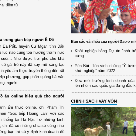
ại điện tử
ửa trong gian bếp người Ê Đê
Bản sắc văn hóa của người Dao ở mi
ấn Ea Pốk, huyện Cư Mgar, tỉnh Đắk
Khởi nghiệp bằng Dự án "nhà trẻ
iê lúc nào cũng toả hương thơm nức
cưng
á suối… Như được trời phú cho khả
cô gái trẻ này đã say mê sáng tạo
Yên Bái: Tôn vinh những “Ý tưở
tình yêu ẩm thực truyền thống đến rất
khởi nghiệp” năm 2022
 địa phương, góp phần quảng bá văn
Đưa môi trường kinh doanh của
mọi người.
lên nhóm các quốc gia đứng đầu 
đồ ăn online hiệu quả cho người
CHÍNH SÁCH VAY VỐN
anh ẩm thực online, chị Phạm Thị
 nên "Góc bếp Hoàng Lan" với các
n thống tại Hà Nội. Từ những kinh
, chị đã có những chia sẻ cũng như
ng bạn trẻ có ý định kinh doanh đồ