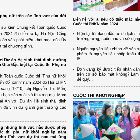
phụ nữ trên các lĩnh vực của đời
Liên hệ với ai nếu có thắc mắc nà
Cuộc thi PNKN năm 2024
i sự kiện Chung kết Toàn quốc Cuộc
m 2024 đã diễn ra tại Hà Nội. Cổng
Hiện tại tôi đang đầu tư du lịch si
trường rừng, suối thác và sử dụng 
 toàn văn phát biểu khai mạc của Ủy
tại chương trình.
Nguồn nguyên liệu chính để sản x
phẩm là nguyên liệu nhập khẩu t
lệ...
i Dự án Hệ sinh thái dinh dưỡng
 Giải Đặc biệt tại Cuộc thi Phụ nữ
Đơn đăng ký được tiếp nhận đán
trên cơ sở bảo mật không? Làm
kết Toàn quốc Cuộc thi “Phụ nữ khởi
để quý...
yển đổi xanh” năm 2024 do Hội LHPN
sáng 12/10, chị Nguyễn Thị Mến,
ữu hạn sản xuất và thương mại Mom
CUỘC THI KHỞI NGHIỆP
hệ An với Dự án Hệ sinh thái dinh
 đã vinh dự giành giải thưởng cao
ng những lĩnh vực nào được phép
c thi phụ nữ khởi nghiệp năm
cho lĩnh vực dự thi nào mà ứng