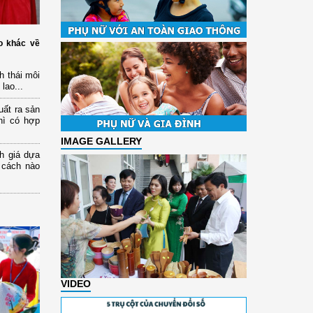
o khác về
nh thái môi
lao...
uất ra sản
hì có hợp
IMAGE GALLERY
h giá dựa
 cách nào
VIDEO