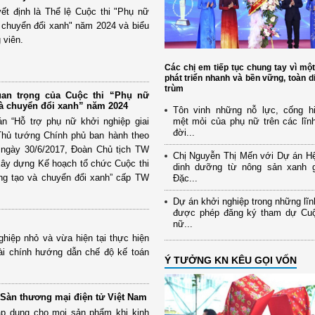
t định là Thể lệ Cuộc thi "Phụ nữ
 chuyển đổi xanh" năm 2024 và biểu
 viên.
Các chị em tiếp tục chung tay vì mộ
phát triển nhanh và bền vững, toàn d
trùm
uan trọng của Cuộc thi “Phụ nữ
và chuyển đổi xanh” năm 2024
Tôn vinh những nỗ lực, cống h
án “Hỗ trợ phụ nữ khởi nghiệp giai
mệt mỏi của phụ nữ trên các lĩn
đời...
Thủ tướng Chính phủ ban hành theo
 ngày 30/6/2017, Đoàn Chủ tịch TW
Chị Nguyễn Thị Mến với Dự án Hệ
ây dựng Kế hoạch tổ chức Cuộc thi
dinh dưỡng từ nông sản xanh g
ng tạo và chuyển đổi xanh” cấp TW
Đặc...
Dự án khởi nghiệp trong những lĩ
được phép đăng ký tham dự Cuộ
nữ...
hiệp nhỏ và vừa hiện tại thực hiện
ài chính hướng dẫn chế độ kế toán
Ý TƯỞNG KN KÊU GỌI VỐN
 Sàn thương mại điện tử Việt Nam
áp dụng cho mọi sản phẩm khi kinh