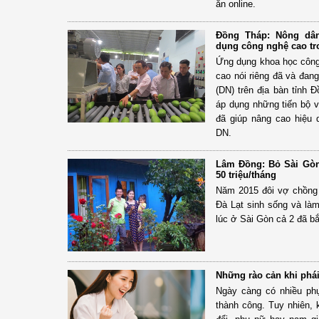
ăn online.
Đồng Tháp: Nông dâ
dụng công nghệ cao tr
Ứng dụng khoa học công
cao nói riêng đã và đan
(DN) trên địa bàn tỉnh
áp dụng những tiến bộ v
đã giúp nâng cao hiệu 
DN.
Lâm Đồng: Bỏ Sài Gòn
50 triệu/tháng
Năm 2015 đôi vợ chồng 
Đà Lạt sinh sống và làm
lúc ở Sài Gòn cả 2 đã bắ
Những rào cản khi phá
Ngày càng có nhiều ph
thành công. Tuy nhiên, 