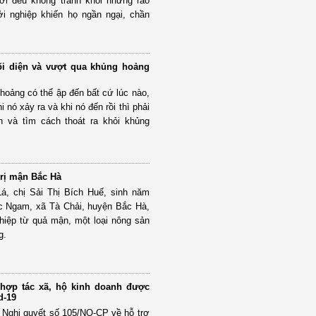
ới đều không tránh khỏi những rào
i nghiệp khiến họ ngần ngại, chần
i diện và vượt qua khủng hoảng
hoảng có thể ập đến bất cứ lúc nào,
 nó xảy ra và khi nó đến rồi thì phải
ện và tìm cách thoát ra khỏi khủng
trị mận Bắc Hà
á, chị Sải Thị Bích Huế, sinh năm
ắc Ngam, xã Tà Chải, huyện Bắc Hà,
ghiệp từ quả mận, một loại nông sản
g.
 hợp tác xã, hộ kinh doanh được
d-19
 Nghị quyết số 105/NQ-CP về hỗ trợ