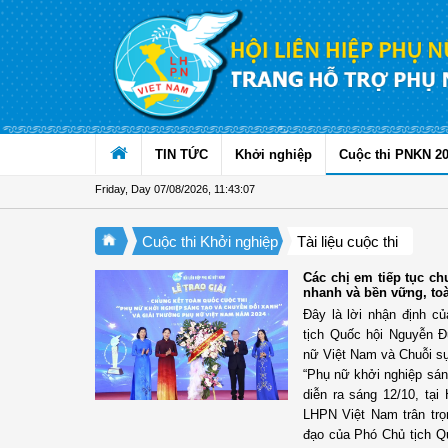
Skip to Content
TIN TỨC
Khởi nghiệp
Cuộc thi PNKN 2
Friday, Day 07/08/2026
,
11:43:09
Cuộc thi Khởi nghiệp
Tài liệu cuộc thi
Các chị em tiếp tục ch
nhanh và bền vững, to
Đây là lời nhận định 
tịch Quốc hội Nguyễn Đ
nữ Việt Nam và Chuỗi sự
“Phụ nữ khởi nghiệp sán
diễn ra sáng 12/10, tại
LHPN Việt Nam trân trọn
đạo của Phó Chủ tịch Q