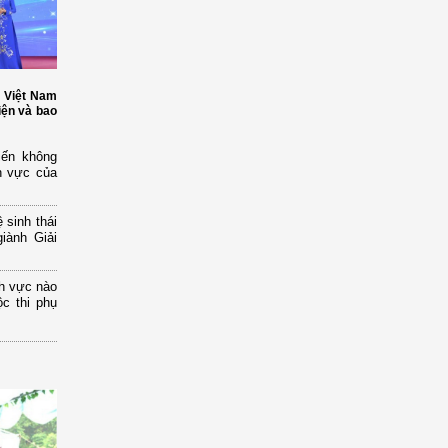
t Việt Nam
iện và bao
iến không
h vực của
 sinh thái
iành Giải
nh vực nào
c thi phụ