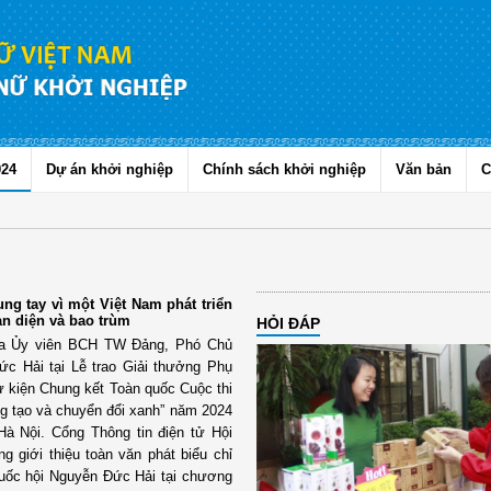
024
Dự án khởi nghiệp
Chính sách khởi nghiệp
Văn bản
C
ung tay vì một Việt Nam phát triển
àn diện và bao trùm
HỎI ĐÁP
của Ủy viên BCH TW Đảng, Phó Chủ
ức Hải tại Lễ trao Giải thưởng Phụ
 kiện Chung kết Toàn quốc Cuộc thi
g tạo và chuyển đổi xanh” năm 2024
 Hà Nội. Cổng Thông tin điện tử Hội
g giới thiệu toàn văn phát biểu chỉ
uốc hội Nguyễn Đức Hải tại chương