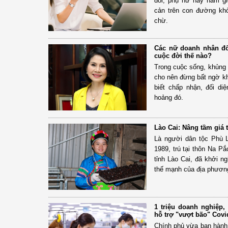
đổi, phụ nữ hay nam gi
cản trên con đường khở
chừ.
Các nữ doanh nhân đố
cuộc đời thế nào?
Trong cuộc sống, khủng 
cho nên đừng bất ngờ khi
biết chấp nhận, đối di
hoảng đó.
Lào Cai: Nâng tầm giá 
Là người dân tộc Phù L
1989, trú tại thôn Na P
tỉnh Lào Cai, đã khởi n
thế mạnh của địa phươn
1 triệu doanh nghiệp,
hỗ trợ "vượt bão" Covi
Chính phủ vừa ban hành