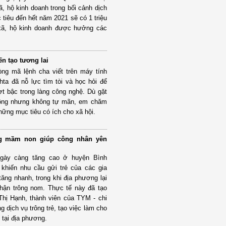
ã, hộ kinh doanh trong bối cảnh dịch
 tiêu đến hết năm 2021 sẽ có 1 triệu
 xã, hộ kinh doanh được hưởng các
n tạo tương lai
ng mã lệnh cha viết trên máy tính
ta đã nỗ lực tìm tòi và học hỏi để
t bậc trong làng công nghệ. Dù gặt
công nhưng không tự mãn, em chăm
những mục tiêu có ích cho xã hội.
g mầm non giúp công nhân yên
gày càng tăng cao ở huyện Bình
 khiến nhu cầu gửi trẻ của các gia
tăng nhanh, trong khi địa phương lại
hận trông nom. Thực tế này đã tạo
Thị Hạnh, thành viên của TYM - chi
 dịch vụ trông trẻ, tạo việc làm cho
 tại địa phương.