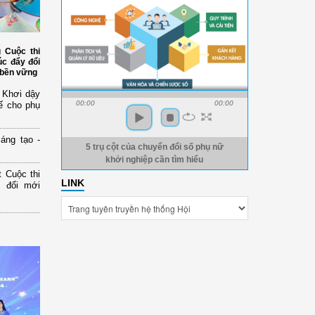
 Cuộc thi
úc đẩy đổi
, bền vững
: Khơi dậy
00:00
00:00
tế cho phụ
áng tạo -
5 trụ cột của chuyển đổi số phụ nữ
khởi nghiệp cần tìm hiểu
 Cuộc thi
LINK
p đổi mới