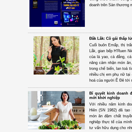
doanh trên Sàn thương m
Đắk Lắk: Cô gái thắp l
Cuối buôn Emấp, thị tr
Lắk, gian bếp H’Ruen N
của lá yao, cà đắng, c
năng cảm nhận món ăn, 
trong chế biến, lan toả 
nhiều chị em phụ nữ tại
hoá của người Ê Đê tới 
Bí quyết kinh doanh 
mới khởi nghiệp
Với nhiều năm kinh do
Hiên (SN 1982) đã tạo
món ăn đậm chất truyề
nghiệp thực tế của mình
tư vấn hữu dụng cho nhữ