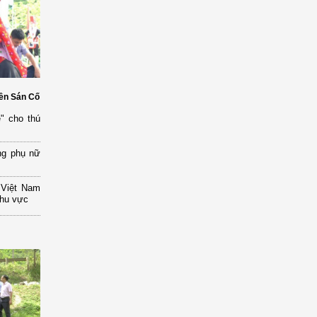
ền Sán Cố
" cho thú
ng phụ nữ
 Việt Nam
khu vực