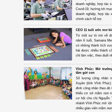
doanh nghiệp, hợp tác x
Covid-19, hướng tới mục
doanh nghiệp, hợp tác
chính sách hỗ trợ.
CEO 11 tuổi ước mơ kiế
Từ một sự tò mò về dò
năm 6 tuổi, Samaira Meh
có những thành tích vượ
hái được nhiều thành 
chỉ làm việc, theo đuổi 
Vĩnh Phúc: Mở trườn
tâm gửi con
Số lượng công nhân n
Xuyên (tỉnh Vĩnh Phúc)
đình công nhân theo đó 
thiếu cơ sở mầm non n
cơ hội cho chị Nguyễn 
nhánh Vĩnh Phúc mở rộng
nhiều giáo viên mầm non