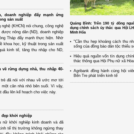
n, doanh nghiệp đẩy mạnh ứng
ong sản xuất
Quảng Bình: Trên 190 tỷ đồng nguồ
 nghệ (KHCN) nói chung, công nghệ
dụng chính sách ủy thác qua Hội L
g được nông dân (ND), doanh nghiệp
Minh Hóa
 Đồng Tháp đẩy mạnh thực hiện. Nhờ
"Cần thu hẹp khoảng cách thu nh
ề khoa học, kỹ thuật trong sản xuất
sống của đồng bào dân tộc thiểu số
quả kinh tế, tăng thu nhập cho ND,
Hiệu quả nguồn vốn tín dụng chí
thác thông qua Hội Phụ nữ xã Hó
 về rừng dựng nhà, thu nhập 40-
Agribank đồng hành cùng hội viê
Bến Tre phát triển kinh tế
trẻ đã nói với nhau về ước mơ tới
 một căn nhà nhỏ bên suối. Vì vậy,
t đầu lên kế hoạch cho việc này.
i đẹp khởi nghiệp
ụ nữ khởi nghiệp kinh doanh và đã
kinh tế thị trường không ngừng thay