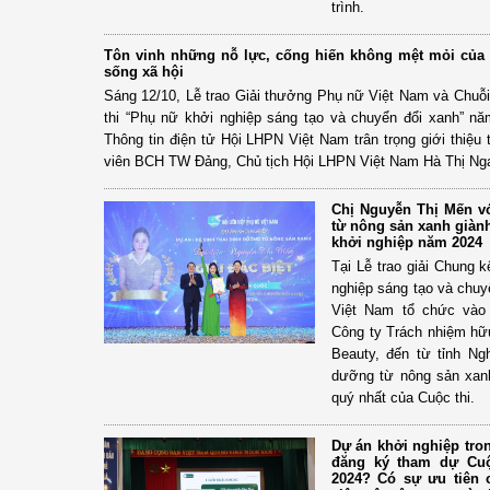
trình.
Tôn vinh những nỗ lực, cống hiến không mệt mỏi của 
sống xã hội
Sáng 12/10, Lễ trao Giải thưởng Phụ nữ Việt Nam và Chuỗ
thi “Phụ nữ khởi nghiệp sáng tạo và chuyển đổi xanh” nă
Thông tin điện tử Hội LHPN Việt Nam trân trọng giới thiệu
viên BCH TW Đảng, Chủ tịch Hội LHPN Việt Nam Hà Thị Nga 
Chị Nguyễn Thị Mến vớ
từ nông sản xanh giành
khởi nghiệp năm 2024
Tại Lễ trao giải Chung 
nghiệp sáng tạo và chu
Việt Nam tổ chức vào 
Công ty Trách nhiệm h
Beauty, đến từ tỉnh Ng
dưỡng từ nông sản xanh
quý nhất của Cuộc thi.
Dự án khởi nghiệp tro
đăng ký tham dự Cuộ
2024? Có sự ưu tiên 