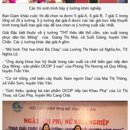
Các thí sinh trình bày ý tưởng khởi nghiệp
Ban Giám khảo cuộc thi đã chọn ra được 5 giải A, 6 giải B, 7 giải C trong
tổng số 26 ý tưởng. 5 ý tưởng đạt giải A được các tác giả trực tiếp thuyết
trình trong buổi trao giải này để lựa chọn ra ý tưởng xuất sắc nhất.
Giải Đặc biệt thuộc về ý tưởng "THT thêu dệt thổ cẩm, sản xuất trang
phục dân tộc Mông" của Giàng Thị Nhà, xã Suối Giàng, huyện Văn
Chấn. Các ý tưởng khác đạt giải A gồm:
- "Mô hình Thịt hun khói Bà Cháy" của Lường Thị Hoàn xã Nghĩa An, TX
Nghĩa Lộ.
- "Ứng dụng khoa học kỹ thuật trong sản xuất và chế biến gạo nếp đen
Quy Mông - sản phẩm OCOP 3 sao" của Phùng Thị Hương xã Quy Mông,
huyện Trấn Yên.
- "Cơ sở trồng, chế biến cây thuốc Nam người Dao" của Mai Thị Thông,
xã Viễn Sơn, huyện Văn Yên.
- "Giới thiệu, quảng bá sản phẩm OCOP nếp tan Khau Phạ" của Lò Thị
Thoa, xã Cao Phạ, huyện Mù Cang Chải.