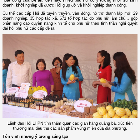
hoạt động của Đề án, đến nay, nhiều phụ nữ có ý tưởng khởi sự kinh
doanh, khởi nghiệp đã được Hội giúp đỡ và khởi nghiệp thành công.
Cụ thể các cấp Hội đã tuyên truyền, vận động, hỗ trợ thành lập mới 29
doanh nghiệp, 35 hợp tác xã, 671 tổ hợp tác do phụ nữ làm chủ... góp
phần nâng cao quyền năng kinh tế cho phụ nữ theo tinh thần nghị quyết
đại hội phụ nữ các cấp đề ra.
Lãnh đạo Hội LHPN tỉnh thăm quan các gian hàng quảng bá, xúc tiến
thương mại tiêu thụ các sản phẩm vùng miền của địa phương.
Tôn vinh những ý tưởng sáng tạo