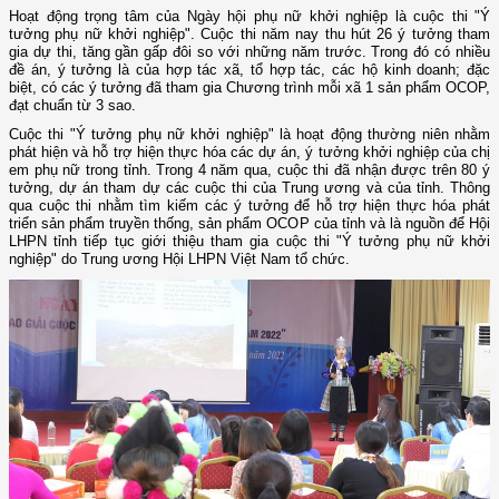
Hoạt động trọng tâm của Ngày hội phụ nữ khởi nghiệp là cuộc thi "Ý
tưởng phụ nữ khởi nghiệp". Cuộc thi năm nay thu hút 26 ý tưởng tham
gia dự thi, tăng gần gấp đôi so với những năm trước. Trong đó có nhiều
đề án, ý tưởng là của hợp tác xã, tổ hợp tác, các hộ kinh doanh; đặc
biệt, có các ý tưởng đã tham gia Chương trình mỗi xã 1 sản phẩm OCOP,
đạt chuẩn từ 3 sao.
Cuộc thi "Ý tưởng phụ nữ khởi nghiệp" là hoạt động thường niên nhằm
phát hiện và hỗ trợ hiện thực hóa các dự án, ý tưởng khởi nghiệp của chị
em phụ nữ trong tỉnh. Trong 4 năm qua, cuộc thi đã nhận được trên 80 ý
tưởng, dự án tham dự các cuộc thi của Trung ương và của tỉnh. Thông
qua cuộc thi nhằm tìm kiếm các ý tưởng để hỗ trợ hiện thực hóa phát
triển sản phẩm truyền thống, sản phẩm OCOP của tỉnh và là nguồn để Hội
LHPN tỉnh tiếp tục giới thiệu tham gia cuộc thi "Ý tưởng phụ nữ khởi
nghiệp" do Trung ương Hội LHPN Việt Nam tổ chức.