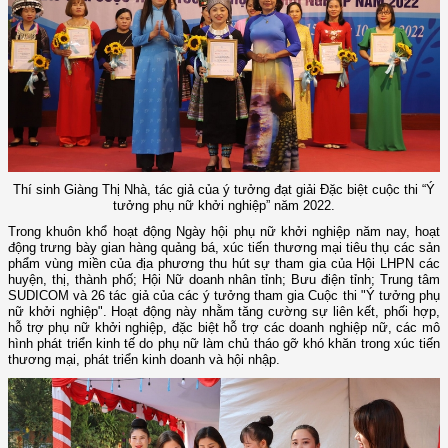
Thí sinh Giàng Thị Nhà, tác giả của ý tưởng đạt giải Đặc biệt cuộc thi “Ý
tưởng phụ nữ khởi nghiệp” năm 2022.
Trong khuôn khổ hoạt động Ngày hội phụ nữ khởi nghiệp năm nay, hoạt
động trưng bày gian hàng quảng bá, xúc tiến thương mại tiêu thụ các sản
phẩm vùng miền của địa phương thu hút sự tham gia của Hội LHPN các
huyện, thị, thành phố; Hội Nữ doanh nhân tỉnh; Bưu điện tỉnh; Trung tâm
SUDICOM và 26 tác giả của các ý tưởng tham gia Cuộc thi "Ý tưởng phụ
nữ khởi nghiệp". Hoạt động này nhằm tăng cường sự liên kết, phối hợp,
hỗ trợ phụ nữ khởi nghiệp, đặc biệt hỗ trợ các doanh nghiệp nữ, các mô
hình phát triển kinh tế do phụ nữ làm chủ tháo gỡ khó khăn trong xúc tiến
thương mại, phát triển kinh doanh và hội nhập.