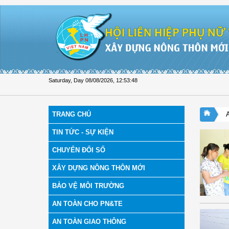
Skip to Content
Saturday, Day 08/08/2026
,
12:53:49
TRANG CHỦ
TIN TỨC - SỰ KIỆN
CHUYỂN ĐỔI SỐ
XÂY DỰNG NÔNG THÔN MỚI
BẢO VỆ MÔI TRƯỜNG
AN TOÀN CHO PN&TE
AN TOÀN GIAO THÔNG