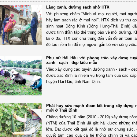
Làng xanh, đường sạch nhờ HTX
Với phương châm “Mình vì mọi người, mọi ngườ
hãy làm sạch rác ở mọi nơi”, HTX dịch vụ thu go
sinh hoạt Đông Kinh (Đông Hưng-Thái Bình) đã
được tinh thần tập thể trong bảo vệ môi trường. 
lại ở đó, HTX còn chú trọng đến vấn đề an toàn la
đó tạo niềm tin để mọi người gắn bó với công việc
Phụ nữ Hải Hậu với phong trào xây dựng tu
xanh - sạch - đẹp kiểu mẫu
Việc xây dựng các tuyến đường xanh - sạch - đẹ
được xác định là nhiệm vụ trọng tâm của các cấ
huyện Hải Hậu, tỉnh Nam Định.
Phát huy sức mạnh đoàn kết trong xây dựng 
mới ở Thái Bình
Chặng đường 10 năm (2010 - 2019) xây dựng nôn
(NTM) của Thái Bình đã gặt hái được những th
lớn. Đạt được kết quả đó là nhờ sự chung sức, 
quyết tâm cao của cả hệ thống chính trị và cá