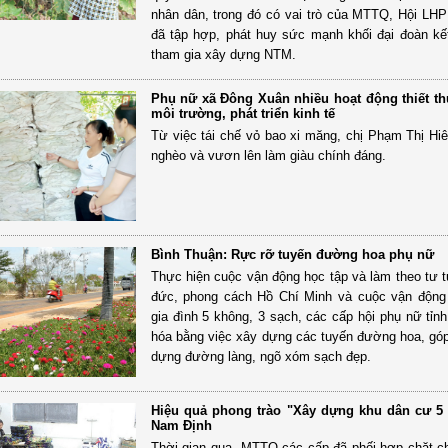
nhân dân, trong đó có vai trò của MTTQ, Hội LH
đã tập hợp, phát huy sức mạnh khối đại đoàn kế
tham gia xây dựng NTM.
Phụ nữ xã Đông Xuân nhiều hoạt động thiết th
môi trường, phát triển kinh tế
Từ việc tái chế vỏ bao xi măng, chị Phạm Thị Hiê
nghèo và vươn lên làm giàu chính đáng.
Bình Thuận: Rực rỡ tuyến đường hoa phụ nữ
Thực hiện cuộc vận động học tập và làm theo tư 
đức, phong cách Hồ Chí Minh và cuộc vận động
gia đình 5 không, 3 sạch, các cấp hội phụ nữ tỉnh
hóa bằng việc xây dựng các tuyến đường hoa, gó
dựng đường làng, ngõ xóm sạch đẹp.
Hiệu quả phong trào "Xây dựng khu dân cư 5
Nam Định
Thời gian qua, MTTQ các cấp đã phối hợp chặt c