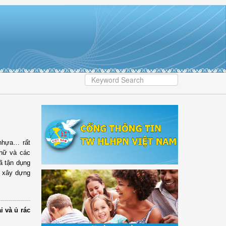
 nhựa… rất
 nữ và các
ã tận dụng
ể xây dựng
i và ủ rác