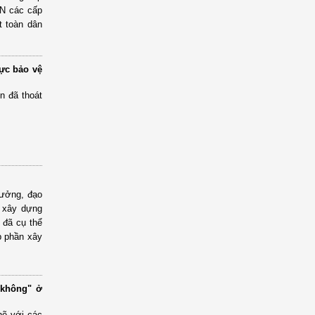
PN các cấp
t toàn dân
ực bảo vệ
n đã thoát
tưởng, đạo
 xây dựng
 đã cụ thể
p phần xây
 không" ở
hẽ với các