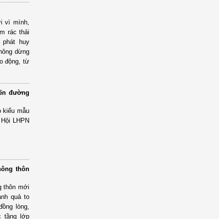
i vì mình,
m rác thải
 phát huy
Không dừng
o động, từ
.
yến đường
p kiểu mẫu
p Hội LHPN
nông thôn
g thôn mới
ành quả to
đồng lòng,
c tầng lớp