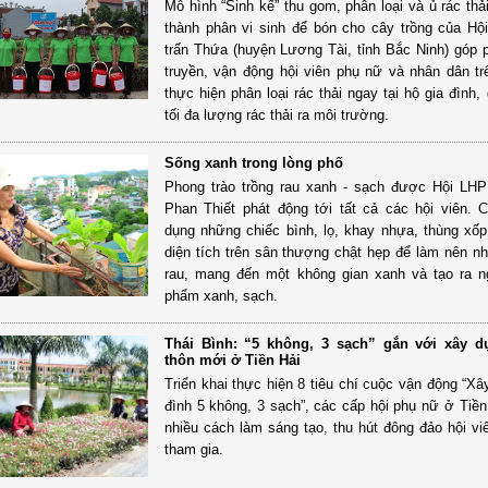
Mô hình “Sinh kế” thu gom, phân loại và ủ rác thả
thành phân vi sinh để bón cho cây trồng của Hộ
trấn Thứa (huyện Lương Tài, tỉnh Bắc Ninh) góp 
truyền, vận động hội viên phụ nữ và nhân dân tr
thực hiện phân loại rác thải ngay tại hộ gia đình,
tối đa lượng rác thải ra môi trường.
Sống xanh trong lòng phố
Phong trào trồng rau xanh - sạch được Hội LH
Phan Thiết phát động tới tất cả các hội viên. 
dụng những chiếc bình, lọ, khay nhựa, thùng xốp
diện tích trên sân thượng chật hẹp để làm nên 
rau, mang đến một không gian xanh và tạo ra 
phẩm xanh, sạch.
Thái Bình: “5 không, 3 sạch” gắn với xây 
thôn mới ở Tiền Hải
Triển khai thực hiện 8 tiêu chí cuộc vận động “Xâ
đình 5 không, 3 sạch”, các cấp hội phụ nữ ở Tiền
nhiều cách làm sáng tạo, thu hút đông đảo hội vi
tham gia.