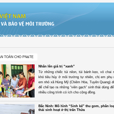
AN TOÀN CHO PN&TE
Nhân lên giá trị “xanh”
Từ những chiếc túi nilon, túi bánh kẹo, vỏ chai
khó tiêu hủy ở môi trường tự nhiên, chị em phụ
em nhỏ xã Hùng Mỹ (Chiêm Hóa, Tuyên Quang) đ
để chế tạo ra những “viên gạch” sinh thái dùng đ
nhiều công trình có ích cho cộng đồng.
Bắc Ninh: Mô hình “Sinh kế” thu gom, phân loạ
thải sinh hoạt ở thị trấn Thứa