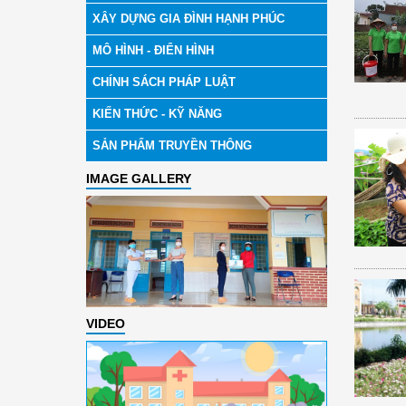
XÂY DỰNG GIA ĐÌNH HẠNH PHÚC
MÔ HÌNH - ĐIỂN HÌNH
CHÍNH SÁCH PHÁP LUẬT
KIẾN THỨC - KỸ NĂNG
SẢN PHẨM TRUYỀN THÔNG
IMAGE GALLERY
VIDEO