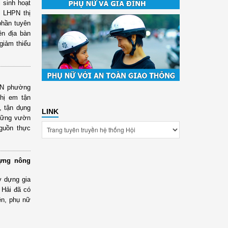
i sinh hoạt
i LHPN thị
phần tuyên
ên địa bàn
 giảm thiểu
PN phường
Chị em tận
, tận dụng
LINK
những vườn
nguồn thực
dựng nông
y dựng gia
 Hải đã có
ên, phụ nữ