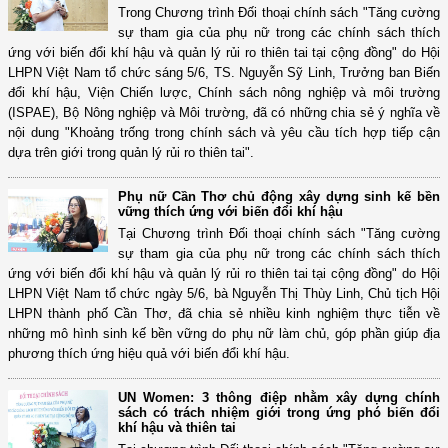
Trong Chương trình Đối thoại chính sách "Tăng cường
sự tham gia của phụ nữ trong các chính sách thích
ứng với biến đổi khí hậu và quản lý rủi ro thiên tai tại cộng đồng" do Hội
LHPN Việt Nam tổ chức sáng 5/6, TS. Nguyễn Sỹ Linh, Trưởng ban Biến
đổi khí hậu, Viện Chiến lược, Chính sách nông nghiệp và môi trường
(ISPAE), Bộ Nông nghiệp và Môi trường, đã có những chia sẻ ý nghĩa về
nội dung "Khoảng trống trong chính sách và yêu cầu tích hợp tiếp cận
dựa trên giới trong quản lý rủi ro thiên tai".
Phụ nữ Cần Thơ chủ động xây dựng sinh kế bền
vững thích ứng với biến đổi khí hậu
Tại Chương trình Đối thoại chính sách "Tăng cường
sự tham gia của phụ nữ trong các chính sách thích
ứng với biến đổi khí hậu và quản lý rủi ro thiên tai tại cộng đồng" do Hội
LHPN Việt Nam tổ chức ngày 5/6, bà Nguyễn Thị Thùy Linh, Chủ tịch Hội
LHPN thành phố Cần Thơ, đã chia sẻ nhiều kinh nghiệm thực tiễn về
những mô hình sinh kế bền vững do phụ nữ làm chủ, góp phần giúp địa
phương thích ứng hiệu quả với biến đổi khí hậu.
UN Women: 3 thông điệp nhằm xây dựng chính
sách có trách nhiệm giới trong ứng phó biến đổi
khí hậu và thiên tai