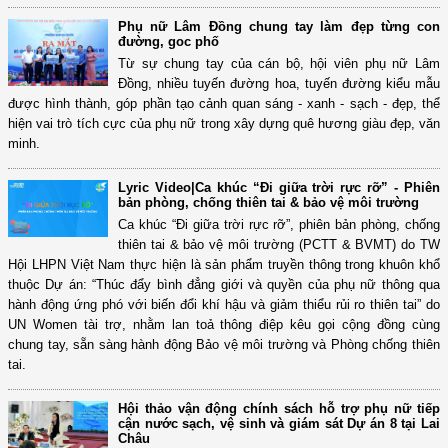
Phụ nữ Lâm Đồng chung tay làm đẹp từng con
đường, goc phố
Từ sự chung tay của cán bộ, hội viên phụ nữ Lâm
Đồng, nhiều tuyến đường hoa, tuyến đường kiểu mẫu
được hình thành, góp phần tạo cảnh quan sáng - xanh - sạch - đẹp, thể
hiện vai trò tích cực của phụ nữ trong xây dựng quê hương giàu đẹp, văn
minh.
Lyric Video|Ca khúc “Đi giữa trời rực rỡ” - Phiên
bản phòng, chống thiên tai & bảo vệ môi trường
Ca khúc “Đi giữa trời rực rỡ”, phiên bản phòng, chống
thiên tai & bảo vệ môi trường (PCTT & BVMT) do TW
Hội LHPN Việt Nam thực hiện là sản phẩm truyền thông trong khuôn khổ
thuộc Dự án: “Thúc đẩy bình đẳng giới và quyền của phụ nữ thông qua
hành động ứng phó với biến đổi khí hậu và giảm thiểu rủi ro thiên tai” do
UN Women tài trợ, nhằm lan toả thông điệp kêu gọi cộng đồng cùng
chung tay, sẵn sàng hành động Bảo vệ môi trường và Phòng chống thiên
tai.
Hội thảo vận động chính sách hỗ trợ phụ nữ tiếp
cận nước sạch, vệ sinh và giám sát Dự án 8 tại Lai
Châu