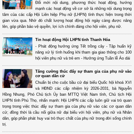
Đổi mới nội dung, phương thức hoạt động, hướng
mạnh các hoạt động về cơ sở là những nội dung trọng
tâm của các cấp Hội Liên hiệp Phụ nữ (LHPN) tỉnh thực hiện trong thời
gian vừa qua. Nhờ đó chất lượng hoạt động hội ngày càng được nâng
lên, góp phần bảo vệ quyền, lợi ích chính đáng cho hội viên, phụ nữ.
Tin hoạt động Hội LHPN tỉnh Thanh Hóa
- Phát động hưởng ứng Tết trồng cây - Tập huấn kỹ
năng xử lý tình huống khi tham gia giao thông cho 100
hội viên phụ nữ và trẻ em - Hưởng ứng Tuần lễ Áo dài
Tăng cường thúc đẩy sự tham gia của phụ nữ vào
cơ quan dân cử
Chuẩn bị cho cuộc bầu cử đại biểu Quốc hội khoá XVI
và HĐND các cấp nhiệm kỳ 2026-2031, bà Nguyễn
Hồng Nhung, Phó Chủ tịch Ủy ban MTTQ Việt Nam tỉnh, Chủ tịch Hội
LHPN tỉnh Phú Thọ, nhấn mạnh: Hội LHPN các cấp luôn giữ vai trò quan
trọng trong việc thúc đẩy sự tham gia của phụ nữ vào các cơ quan dân
cử; đồng thời là cầu nối giữa nữ đại biểu với hội viên, phụ nữ và Nhân
dân, góp phần phát huy vai trò thực chất của phụ nữ trong đời sống chính
trị.