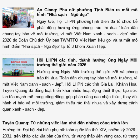
An Giang: Phụ nữ phường Tịnh Biên ra mắt mô
hình “Nhà sạch - Ngõ đẹp”
Ngày 6/6, Hội LHPN phườngTịnh Biên đã tổ chức Lễ
phát động hưởng ứng phong trào thi đua “Toàn dân
chung tay bảo vệ môi trường, vì một Việt Nam xanh - sạch - đẹp” năm
2026 do Đoàn Chủ tịch Ủy ban TWMTTQ Việt Nam kêu gọi và ra mắt mô
hình điểm “Nhà sạch - Ngõ đẹp” tại tổ 3 khóm Xuân Hiệp.
Hội LHPN các tỉnh, thành hưởng ứng Ngày Môi
trường thế giới năm 2026
Hưởng ứng Ngày Môi trường thế giới 5/6 và phong
trào thi đua “Toàn dân chung tay bảo vệ môi trường, vì
một Việt Nam xanh - sạch - đẹp”, Hội LHPN các tỉnh Gia Lai, Khánh Hoà,
Tuyên Quang đã đồng loạt triển khai nhiều hoạt động thiết thực, tạo sức
lan tỏa mạnh mẽ trong cộng đồng, góp phần nâng cao nhận thức, thay đổi
hành vi bảo vệ môi trường, giảm thiểu rác thải nhựa và xây dựng cảnh
quan xanh - sạch - đẹp.
Tuyên Quang: Từ những việc làm nhỏ đến những công trình lớn
Hướng tới Đại hội đại biểu phụ nữ toàn quốc lần thứ XIV, nhiệm kỳ 2026 -
2031, trên khắp các địa bàn của tỉnh, từ vùng thấp đến vùng cao, từ trung