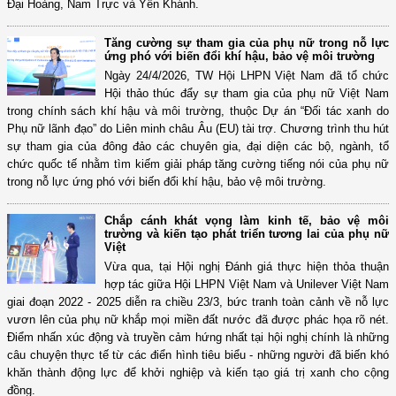
Đại Hoàng, Nam Trực và Yên Khánh.
Tăng cường sự tham gia của phụ nữ trong nỗ lực
ứng phó với biến đổi khí hậu, bảo vệ môi trường
Ngày 24/4/2026, TW Hội LHPN Việt Nam đã tổ chức
Hội thảo thúc đẩy sự tham gia của phụ nữ Việt Nam
trong chính sách khí hậu và môi trường, thuộc Dự án “Đối tác xanh do
Phụ nữ lãnh đạo” do Liên minh châu Âu (EU) tài trợ. Chương trình thu hút
sự tham gia của đông đảo các chuyên gia, đại diện các bộ, ngành, tổ
chức quốc tế nhằm tìm kiếm giải pháp tăng cường tiếng nói của phụ nữ
trong nỗ lực ứng phó với biến đổi khí hậu, bảo vệ môi trường.
Chắp cánh khát vọng làm kinh tế, bảo vệ môi
trường và kiến tạo phát triển tương lai của phụ nữ
Việt
Vừa qua, tại Hội nghị Đánh giá thực hiện thỏa thuận
hợp tác giữa Hội LHPN Việt Nam và Unilever Việt Nam
giai đoạn 2022 - 2025 diễn ra chiều 23/3, bức tranh toàn cảnh về nỗ lực
vươn lên của phụ nữ khắp mọi miền đất nước đã được phác họa rõ nét.
Điểm nhấn xúc động và truyền cảm hứng nhất tại hội nghị chính là những
câu chuyện thực tế từ các điển hình tiêu biểu - những người đã biến khó
khăn thành động lực để khởi nghiệp và kiến tạo giá trị xanh cho cộng
đồng.