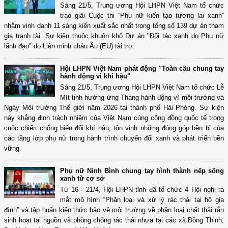
Sáng 21/5, Trung ương Hội LHPN Việt Nam tổ chức
trao giải Cuộc thi “Phụ nữ kiến tạo tương lai xanh”
nhằm vinh danh 11 sáng kiến xuất sắc nhất trong tổng số 139 dự án tham
gia tranh tài. Sự kiện thuộc khuôn khổ Dự án "Đối tác xanh do Phụ nữ
lãnh đạo" do Liên minh châu Âu (EU) tài trợ.
Hội LHPN Việt Nam phát động "Toàn cầu chung tay
hành động vì khí hậu"
Sáng 21/5, Trung ương Hội LHPN Việt Nam tổ chức Lễ
Mít tinh hưởng ứng Tháng hành động vì môi trường và
Ngày Môi trường Thế giới năm 2026 tại thành phố Hải Phòng. Sự kiện
này khẳng định trách nhiệm của Việt Nam cùng cộng đồng quốc tế trong
cuộc chiến chống biến đổi khí hậu, tôn vinh những đóng góp bền bỉ của
các tầng lớp phụ nữ trong hành trình chuyển đổi xanh và phát triển bền
vững.
Phụ nữ Ninh Bình chung tay hình thành nếp sống
xanh từ cơ sở
Từ 16 - 21/4, Hội LHPN tỉnh đã tổ chức 4 Hội nghị ra
mắt mô hình “Phân loại và xử lý rác thải tại hộ gia
đình” và tập huấn kiến thức bảo vệ môi trường về phân loại chất thải rắn
sinh hoạt tại nguồn và phòng chống rác thải nhựa tại các xã Đồng Thịnh,