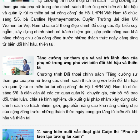
Tại chương trình Đối thoại chính sách "Tăng cường sự
tham gia của phụ nữ trong các chính sách thích ứng với biến đổi khí hậu
và quản lý rủi ro thiên tai tại cộng đồng” do Hội LHPN Việt Nam tổ chức
sáng 5/6, bà Caroline Nyamayemombe, Quyền Trưởng đại diện UN
Women tại Việt Nam chia sẻ 3 thông điệp chính để cùng các đại biểu suy
ngẫm, xây dựng chính sách có trách nhiệm giới, góp phần nâng cao khả
năng chống chịu của cộng đồng trước những thách thức ngày càng tăng
từ biến đổi khí hậu, thiên tai.
Tăng cường sự tham gia và vai trò lãnh đạo của
phụ nữ trong ứng phó với biến đổi khí hậu và thiên
tai
Chương trình Đối thoại chính sách "Tăng cường sự
tham gia của phụ nữ trong các chính sách thích ứng với biến đổi khí hậu
và quản lý rủi ro thiên tai tại cộng đồng” do Hội LHPN Việt Nam tổ chức
sáng 5/6 là diễn đàn để các cơ quan quản lý, chuyên gia, cán bộ Hội trao
đổi, thảo luận, chia sẻ kinh nghiệm, đề xuất giải pháp nhằm xây dựng các
chính sách có trách nhiệm giới, góp phần nâng cao khả năng chống chịu
của cộng đồng trước những thách thức ngày càng gia tăng từ biến đổi khí
hậu và thiên tai.
11 sáng kiến xuất sắc đoạt giải Cuộc thi "Phụ nữ
kiến tạo tương lai xanh"