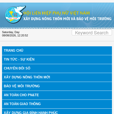
Skip to Content
Saturday, Day
08/08/2026
,
12:20:53
TRANG CHỦ
TIN TỨC - SỰ KIỆN
CHUYỂN ĐỔI SỐ
XÂY DỰNG NÔNG THÔN MỚI
BẢO VỆ MÔI TRƯỜNG
AN TOÀN CHO PN&TE
AN TOÀN GIAO THÔNG
XÂY DỰNG GIA ĐÌNH HẠNH PHÚC