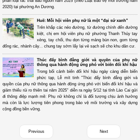
phân loại rác thải đầu nguồn năm 2025 (theo Luật Bảo vệ môi trường năm
2020) tại phường An Dương.
Huế: Mỗi hội viên phụ nữ là một “đại sứ xanh”
Trên khắp các nẻo đường, từ đường chính đến đường
kiệt, chị em hội viên phụ nữ phường Thanh Thủy tay
xẻng, tay chổi, thu dọn từng mảng bùn non, gom từng
đống rác, nhành cây... chung tay sớm lấy lại vẻ sạch sẽ cho khu dân cư.
Thúc đẩy bình đẳng giới và quyền của phụ nữ
thông qua hành động ứng phó với biến đổi khí hậu
Trong bối cảnh biến đổi khí hậu ngày càng diễn biến
phức tạp, Lễ mít tinh "Thúc đẩy bình đẳng giới và
quyền của phụ nữ thông qua hành động ứng phó với biến đổi khí hậu và
giảm thiểu rủi ro thiên tai năm 2025" diễn ra ngày 5/12 tại tỉnh Lào Cai gửi
đi thông điệp mạnh mẽ: Phụ nữ không chỉ là đối tượng chịu ảnh hưởng
mà còn là lực lượng tiên phong trong bảo vệ môi trường và xây dựng
cộng đồng bền vững.
Previous
Next