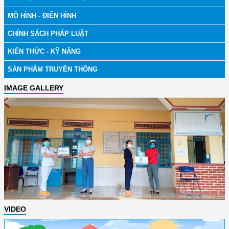
MÔ HÌNH - ĐIỂN HÌNH
CHÍNH SÁCH PHÁP LUẬT
KIẾN THỨC - KỸ NĂNG
SẢN PHẨM TRUYỀN THÔNG
IMAGE GALLERY
VIDEO