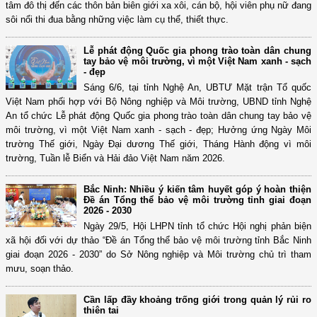
tâm đô thị đến các thôn bản biên giới xa xôi, cán bộ, hội viên phụ nữ đang
sôi nổi thi đua bằng những việc làm cụ thể, thiết thực.
Lễ phát động Quốc gia phong trào toàn dân chung
tay bảo vệ môi trường, vì một Việt Nam xanh - sạch
- đẹp
Sáng 6/6, tại tỉnh Nghệ An, UBTƯ Mặt trận Tổ quốc
Việt Nam phối hợp với Bộ Nông nghiệp và Môi trường, UBND tỉnh Nghệ
An tổ chức Lễ phát động Quốc gia phong trào toàn dân chung tay bảo vệ
môi trường, vì một Việt Nam xanh - sạch - đẹp; Hưởng ứng Ngày Môi
trường Thế giới, Ngày Đại dương Thế giới, Tháng Hành động vì môi
trường, Tuần lễ Biển và Hải đảo Việt Nam năm 2026.
Bắc Ninh: Nhiều ý kiến tâm huyết góp ý hoàn thiện
Đề án Tổng thể bảo vệ môi trường tỉnh giai đoạn
2026 - 2030
Ngày 29/5, Hội LHPN tỉnh tổ chức Hội nghị phản biện
xã hội đối với dự thảo “Đề án Tổng thể bảo vệ môi trường tỉnh Bắc Ninh
giai đoạn 2026 - 2030” do Sở Nông nghiệp và Môi trường chủ trì tham
mưu, soạn thảo.
Cần lấp đầy khoảng trống giới trong quản lý rủi ro
thiên tai