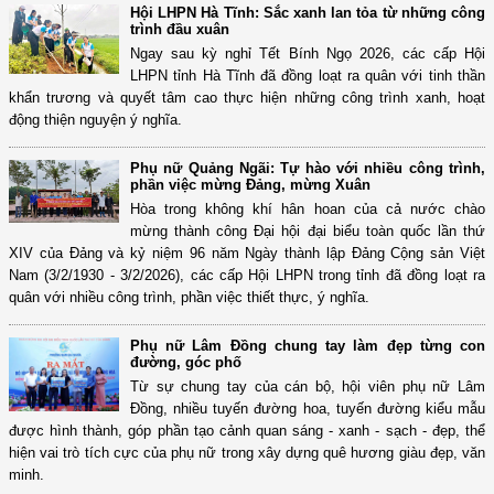
Hội LHPN Hà Tĩnh: Sắc xanh lan tỏa từ những công
trình đầu xuân
Ngay sau kỳ nghỉ Tết Bính Ngọ 2026, các cấp Hội
LHPN tỉnh Hà Tĩnh đã đồng loạt ra quân với tinh thần
khẩn trương và quyết tâm cao thực hiện những công trình xanh, hoạt
động thiện nguyện ý nghĩa.
Phụ nữ Quảng Ngãi: Tự hào với nhiều công trình,
phần việc mừng Đảng, mừng Xuân
Hòa trong không khí hân hoan của cả nước chào
mừng thành công Đại hội đại biểu toàn quốc lần thứ
XIV của Đảng và kỷ niệm 96 năm Ngày thành lập Đảng Cộng sản Việt
Nam (3/2/1930 - 3/2/2026), các cấp Hội LHPN trong tỉnh đã đồng loạt ra
quân với nhiều công trình, phần việc thiết thực, ý nghĩa.
Phụ nữ Lâm Đồng chung tay làm đẹp từng con
đường, góc phố
Từ sự chung tay của cán bộ, hội viên phụ nữ Lâm
Đồng, nhiều tuyến đường hoa, tuyến đường kiểu mẫu
được hình thành, góp phần tạo cảnh quan sáng - xanh - sạch - đẹp, thể
hiện vai trò tích cực của phụ nữ trong xây dựng quê hương giàu đẹp, văn
minh.