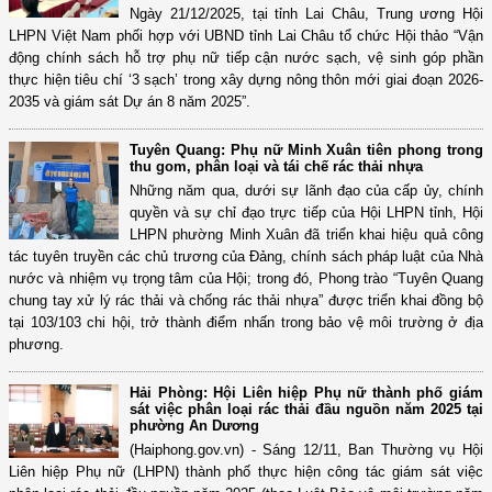
Ngày 21/12/2025, tại tỉnh Lai Châu, Trung ương Hội
LHPN Việt Nam phối hợp với UBND tỉnh Lai Châu tổ chức Hội thảo “Vận
động chính sách hỗ trợ phụ nữ tiếp cận nước sạch, vệ sinh góp phần
thực hiện tiêu chí ‘3 sạch’ trong xây dựng nông thôn mới giai đoạn 2026-
2035 và giám sát Dự án 8 năm 2025”.
Tuyên Quang: Phụ nữ Minh Xuân tiên phong trong
thu gom, phân loại và tái chế rác thải nhựa
Những năm qua, dưới sự lãnh đạo của cấp ủy, chính
quyền và sự chỉ đạo trực tiếp của Hội LHPN tỉnh, Hội
LHPN phường Minh Xuân đã triển khai hiệu quả công
tác tuyên truyền các chủ trương của Đảng, chính sách pháp luật của Nhà
nước và nhiệm vụ trọng tâm của Hội; trong đó, Phong trào “Tuyên Quang
chung tay xử lý rác thải và chống rác thải nhựa” được triển khai đồng bộ
tại 103/103 chi hội, trở thành điểm nhấn trong bảo vệ môi trường ở địa
phương.
Hải Phòng: Hội Liên hiệp Phụ nữ thành phố giám
sát việc phân loại rác thải đầu nguồn năm 2025 tại
phường An Dương
(Haiphong.gov.vn) - Sáng 12/11, Ban Thường vụ Hội
Liên hiệp Phụ nữ (LHPN) thành phố thực hiện công tác giám sát việc