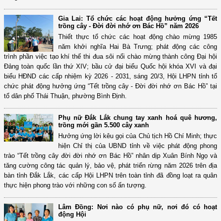
Gia Lai: Tổ chức các hoạt động hưởng ứng “Tết
trồng cây - Đời đời nhớ ơn Bác Hồ” năm 2026
Thiết thực tổ chức các hoạt động chào mừng 1985
năm khởi nghĩa Hai Bà Trưng; phát động các công
trình phần việc tạo khí thế thi đua sôi nổi chào mừng thành công Đại hội
Đảng toàn quốc lần thứ XIV; bầu cử đại biểu Quốc hội khóa XVI và đại
biểu HĐND các cấp nhiệm kỳ 2026 - 2031, sáng 20/3, Hội LHPN tỉnh tổ
chức phát động hưởng ứng “Tết trồng cây - Đời đời nhớ ơn Bác Hồ” tại
tổ dân phố Thái Thuận, phường Bình Định.
Phụ nữ Đắk Lắk chung tay xanh hoá quê hương,
trồng mới gần 5.500 cây xanh
Hưởng ứng lời kêu gọi của Chủ tịch Hồ Chí Minh; thực
hiện Chỉ thị của UBND tỉnh về việc phát động phong
trào “Tết trồng cây đời đời nhớ ơn Bác Hồ” nhân dịp Xuân Bính Ngọ và
tăng cường công tác quản lý, bảo vệ, phát triển rừng năm 2026 trên địa
bàn tỉnh Đắk Lắk, các cấp Hội LHPN trên toàn tỉnh đã đồng loạt ra quân
thực hiện phong trào với những con số ấn tượng.
Lâm Đồng: Nơi nào có phụ nữ, nơi đó có hoạt
động Hội