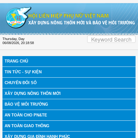
Skip to Content
Thursday, Day
06/08/2026
,
20:18:59
TRANG CHỦ
TIN TỨC - SỰ KIỆN
CHUYỂN ĐỔI SỐ
XÂY DỰNG NÔNG THÔN MỚI
BẢO VỆ MÔI TRƯỜNG
AN TOÀN CHO PN&TE
AN TOÀN GIAO THÔNG
XÂY DỰNG GIA ĐÌNH HẠNH PHÚC