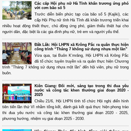
Các cấp Hội phụ nữ Hà Tĩnh khẩn trương ứng phó
với cơn bão số 5
Trước diễn biến phức tạp của bão số 5 (Kajiki), các
cấp Hội Phụ nữ tỉnh Hà Tĩnh đã khẩn trương triển khai
nhiều hoạt động thiết thực, chủ động ứng phó, giảm thiểu thiệt hại cho
người dân, đặc biệt là các gia đình phụ nữ, trẻ em và người yếu thế.
Đắk Lắk: Hội LHPN xã Krông Pắc ra quân thực hiện
công trình “Tháng 7 không sử dụng nhựa một lần”
Vừa qua, tại Buôn K’mrâng, Hội LHPN xã Krông Pắc
đã tổ chức tuyên truyền và ra quân thực hiện Chương
trình "Tháng 7 không sử dụng nhựa một lần” đến hội viên, phụ nữ trong
buôn.
Kiên Giang: Đổi mới, sáng tạo trong thi đua yêu
nước và công tác khen thưởng giai đoạn 2020 -
2025
Chiều 21/6, Hội LHPN tỉnh tổ chức Hội nghị điển hình
tiên tiến lần thứ VI nhằm tổng kết, đánh giá kết quả thực hiện phong trào
thi đua yêu nước và công tác khen thưởng giai đoạn 2020 - 2025,
phương hướng, nhiệm vụ giai đoạn 2025 - 2030.