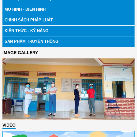
MÔ HÌNH - ĐIỂN HÌNH
CHÍNH SÁCH PHÁP LUẬT
KIẾN THỨC - KỸ NĂNG
SẢN PHẨM TRUYỀN THÔNG
IMAGE GALLERY
VIDEO