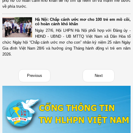
phụ nữ có hoàn cảnh khó khăn để họ tìm lại niềm tin và mạnh mẽ bước
về phía trước.
Hà Nội: Chắp cánh ước mơ cho 100 trẻ em mồ côi,
có hoàn cảnh khó khăn
Ngày 27/6, Hội LHPN Hà Nội phối hợp với Đảng ủy -
HĐND - UBND - UB MTTQ Việt Nam xã Dân Hòa tổ
chức Ngày hội “Chắp cánh ước mơ cho con” nhân kỷ niệm 25 năm Ngày
Gia đình Việt Nam 28/6 và hưởng ứng Tháng hành động vì trẻ em năm
2026.
Previous
Next