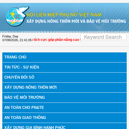
Skip to Content
Friday, Day
i LHPN Thọ Xuân tích cực góp phần nâng cao tỷ lệ người dân tham gia bảo hiểm
07/08/2026
,
21:41:05
TRANG CHỦ
TIN TỨC - SỰ KIỆN
CHUYỂN ĐỔI SỐ
XÂY DỰNG NÔNG THÔN MỚI
BẢO VỆ MÔI TRƯỜNG
AN TOÀN CHO PN&TE
AN TOÀN GIAO THÔNG
XÂY DỰNG GIA ĐÌNH HẠNH PHÚC