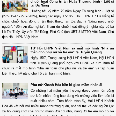
chuỗi hoạt động tri ân Ngày Thương binh - Liệt sĩ
tại Đà Nẵng
Hướng tới kỷ niệm 79 năm Ngày Thương binh - Liệt sĩ
(27/7/1947 - 27/7/2026), trong các ngày 17-18/7, Hội LHPN TP Đà Nẵng tổ
chức chuỗi hoạt động tri ân thiết thực, lan tỏa đạo lý “Uống nước nhớ
nguồn”, "Đền ơn đáp nghĩa". Tham dự chuỗi hoạt động ý nghĩa này có bà
Lê Thị Thủy, Ủy viên TƯ Đảng, Phó Chủ tịch UBTƯ MTTQ Việt Nam, Chủ
tịch Hội LHPN Việt Nam.
TƯ Hội LHPN Việt Nam ra mắt mô hình "Nhà an
toàn cho phụ nữ và trẻ em" tại Tuyên Quang
Ngày 15/7, Trung ương Hội LHPN Việt Nam, Hội LHPN
tỉnh Tuyên Quang phối hợp với UBND xã Kim Bình tổ
chức ra mắt mô hình “Nhà an toàn cho phụ nữ và trẻ em” và tập huấn
kiến thức, kỹ năng cho Tổ vận hành mô hình.
Phụ nữ Khánh Hòa bền bỉ gieo mầm nhân ái
Có những hạt mầm yêu thương được ươm lên bằng
sự kiên nhẫn, lòng bao dung và những việc làm bền bỉ
suốt nhiều năm. Trên hành trình ấy, Hội LHPN Khánh
Hòa đã kết nối với nhiều mạnh thường quân, nhà tài trợ và các nguồn lực
xã hội cùng chở che những mảnh đời cơ nhỡ, nâng đỡ trẻ em mồ côi và