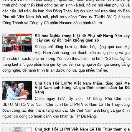
trình phối hợp triển khai công tác an sinh xã hội, hỗ trợ hội viên phụ nữ và
các cấp Hội trên địa bàn tỉnh Đồng Tháp. Nguồn kinh phí trao tặng do Báo
Phụ nữ Việt Nam kết nối, phối hợp cùng Công ty TNHH DV Quà tặng
Công Thành và Công ty Cổ phần Nasaco đồng hành tài trợ.
Số hóa Nghĩa trang Liệt sĩ: Phụ nữ Hưng Yên xây
"cây cầu ký ức" trên không gian số
Không chỉ dâng hương, thăm hỏi, tặng quà các Mẹ
Việt Nam Anh hùng, nữ thanh niên xung phong và gia
đình chính sách, phụ nữ Hưng Yên còn thực hiện mô hình "Số hóa Nghĩa
trang Liệt sĩ", góp phần lưu giữ ký ức về những người đã ngã xuống bằng
công nghệ, để hành trình tri ân được nối dài qua nhiều thế hệ.
Chủ tịch Hội LHPN Việt Nam thăm, tặng quà Mẹ
Việt Nam anh hùng và gia đình chính sách tại Đà
Nẵng
Chiều ngày 17/7, Ủy viên TƯ Đảng, Phó Chủ tịch
UBTƯ MTTQ Việt Nam, Chủ tịch Hội LHPN Việt Nam Lê Thị Thủy cùng
đoàn công tác đến thăm, tặng quà các Mẹ Việt Nam anh hùng và gia đình
người có công có hoàn cảnh khó khăn tại TP Đà Nẵng.
Chủ tịch Hội LHPN Việt Nam Lê Thị Thủy tham gia