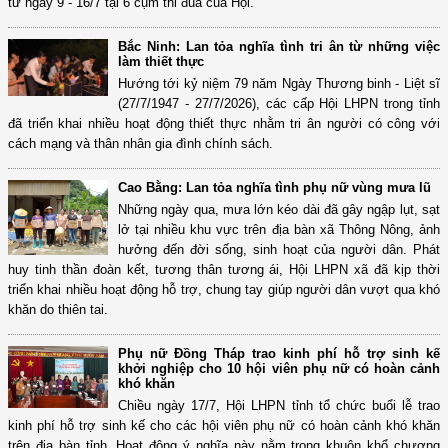
từ ngày 9 - 16/7 tại 6 cụm thi đua của Hội.
Bắc Ninh: Lan tỏa nghĩa tình tri ân từ những việc
làm thiết thực
Hướng tới kỷ niệm 79 năm Ngày Thương binh - Liệt sĩ
(27/7/1947 - 27/7/2026), các cấp Hội LHPN trong tỉnh
đã triển khai nhiều hoạt động thiết thực nhằm tri ân người có công với
cách mạng và thân nhân gia đình chính sách.
Cao Bằng: Lan tỏa nghĩa tình phụ nữ vùng mưa lũ
Những ngày qua, mưa lớn kéo dài đã gây ngập lụt, sạt
lở tại nhiều khu vực trên địa bàn xã Thông Nông, ảnh
hưởng đến đời sống, sinh hoạt của người dân. Phát
huy tinh thần đoàn kết, tương thân tương ái, Hội LHPN xã đã kịp thời
triển khai nhiều hoạt động hỗ trợ, chung tay giúp người dân vượt qua khó
khăn do thiên tai.
Phụ nữ Đồng Tháp trao kinh phí hỗ trợ sinh kế
khởi nghiệp cho 10 hội viên phụ nữ có hoàn cảnh
khó khăn
Chiều ngày 17/7, Hội LHPN tỉnh tổ chức buổi lễ trao
kinh phí hỗ trợ sinh kế cho các hội viên phụ nữ có hoàn cảnh khó khăn
trên địa bàn tỉnh. Hoạt động ý nghĩa này nằm trong khuôn khổ chương