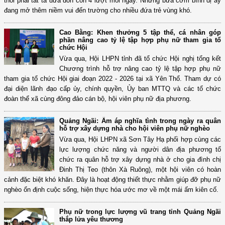
thôi phải tất tả đưa đón con 4 lượt mỗi ngày. Những bữa cơm bình dị ấy
đang mở thêm niềm vui đến trường cho nhiều đứa trẻ vùng khó.
Cao Bằng: Khen thưởng 5 tập thể, cá nhân góp
phần nâng cao tỷ lệ tập hợp phụ nữ tham gia tổ
chức Hội
Vừa qua, Hội LHPN tỉnh đã tổ chức Hội nghị tổng kết
Chương trình hỗ trợ nâng cao tỷ lệ tập hợp phụ nữ
tham gia tổ chức Hội giai đoạn 2022 - 2026 tại xã Yên Thổ. Tham dự có
đại diện lãnh đạo cấp ủy, chính quyền, Ủy ban MTTQ và các tổ chức
đoàn thể xã cùng đông đảo cán bộ, hội viên phụ nữ địa phương.
Quảng Ngãi: Ấm áp nghĩa tình trong ngày ra quân
hỗ trợ xây dựng nhà cho hội viên phụ nữ nghèo
Vừa qua, Hội LHPN xã Sơn Tây Hạ phối hợp cùng các
lực lượng chức năng và người dân địa phương tổ
chức ra quân hỗ trợ xây dựng nhà ở cho gia đình chị
Đinh Thị Teo (thôn Xà Ruông), một hội viên có hoàn
cảnh đặc biệt khó khăn. Đây là hoạt động thiết thực nhằm giúp đỡ phụ nữ
nghèo ổn định cuộc sống, hiện thực hóa ước mơ về một mái ấm kiên cố.
Phụ nữ trong lực lượng vũ trang tỉnh Quảng Ngãi
thắp lửa yêu thương