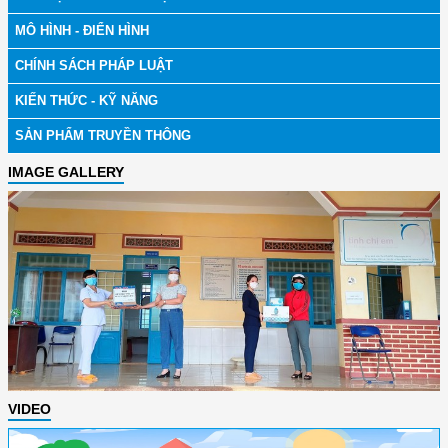
MÔ HÌNH - ĐIỂN HÌNH
CHÍNH SÁCH PHÁP LUẬT
KIẾN THỨC - KỸ NĂNG
SẢN PHẨM TRUYỀN THÔNG
IMAGE GALLERY
VIDEO