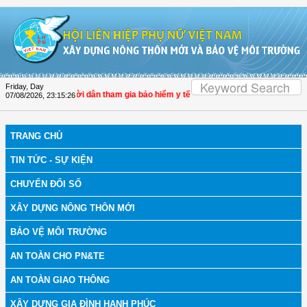
Skip to Content
Friday, Day
g cao tỷ lệ người dân tham gia bảo hiểm y tế
07/08/2026
,
23:15:26
TRANG CHỦ
TIN TỨC - SỰ KIỆN
CHUYỂN ĐỔI SỐ
XÂY DỰNG NÔNG THÔN MỚI
BẢO VỆ MÔI TRƯỜNG
AN TOÀN CHO PN&TE
AN TOÀN GIAO THÔNG
XÂY DỰNG GIA ĐÌNH HẠNH PHÚC