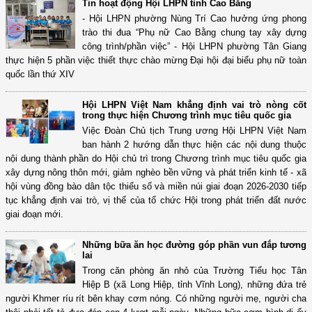
Tin hoạt động Hội LHPN tỉnh Cao Bằng
- Hội LHPN phường Nùng Trí Cao hưởng ứng phong
trào thi đua “Phụ nữ Cao Bằng chung tay xây dựng
công trình/phần việc” - Hội LHPN phường Tân Giang
thực hiện 5 phần việc thiết thực chào mừng Đại hội đại biểu phụ nữ toàn
quốc lần thứ XIV
Hội LHPN Việt Nam khẳng định vai trò nòng cốt
trong thực hiện Chương trình mục tiêu quốc gia
Việc Đoàn Chủ tịch Trung ương Hội LHPN Việt Nam
ban hành 2 hướng dẫn thực hiện các nội dung thuộc
nội dung thành phần do Hội chủ trì trong Chương trình mục tiêu quốc gia
xây dựng nông thôn mới, giảm nghèo bền vững và phát triển kinh tế - xã
hội vùng đồng bào dân tộc thiểu số và miền núi giai đoạn 2026-2030 tiếp
tục khẳng định vai trò, vị thế của tổ chức Hội trong phát triển đất nước
giai đoạn mới.
Những bữa ăn học đường góp phần vun đắp tương
lai
Trong căn phòng ăn nhỏ của Trường Tiểu học Tân
Hiệp B (xã Long Hiệp, tỉnh Vĩnh Long), những đứa trẻ
người Khmer ríu rít bên khay cơm nóng. Có những người mẹ, người cha