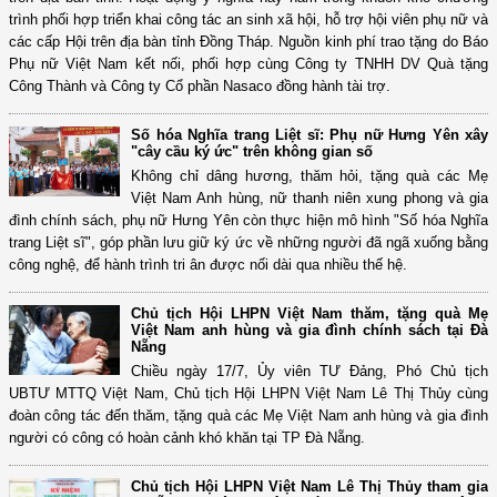
trình phối hợp triển khai công tác an sinh xã hội, hỗ trợ hội viên phụ nữ và
các cấp Hội trên địa bàn tỉnh Đồng Tháp. Nguồn kinh phí trao tặng do Báo
Phụ nữ Việt Nam kết nối, phối hợp cùng Công ty TNHH DV Quà tặng
Công Thành và Công ty Cổ phần Nasaco đồng hành tài trợ.
Số hóa Nghĩa trang Liệt sĩ: Phụ nữ Hưng Yên xây
"cây cầu ký ức" trên không gian số
Không chỉ dâng hương, thăm hỏi, tặng quà các Mẹ
Việt Nam Anh hùng, nữ thanh niên xung phong và gia
đình chính sách, phụ nữ Hưng Yên còn thực hiện mô hình "Số hóa Nghĩa
trang Liệt sĩ", góp phần lưu giữ ký ức về những người đã ngã xuống bằng
công nghệ, để hành trình tri ân được nối dài qua nhiều thế hệ.
Chủ tịch Hội LHPN Việt Nam thăm, tặng quà Mẹ
Việt Nam anh hùng và gia đình chính sách tại Đà
Nẵng
Chiều ngày 17/7, Ủy viên TƯ Đảng, Phó Chủ tịch
UBTƯ MTTQ Việt Nam, Chủ tịch Hội LHPN Việt Nam Lê Thị Thủy cùng
đoàn công tác đến thăm, tặng quà các Mẹ Việt Nam anh hùng và gia đình
người có công có hoàn cảnh khó khăn tại TP Đà Nẵng.
Chủ tịch Hội LHPN Việt Nam Lê Thị Thủy tham gia