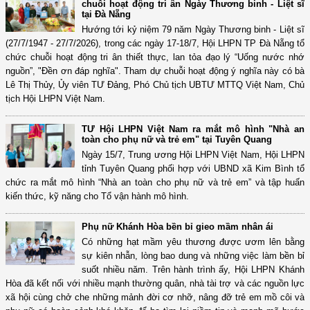
chuỗi hoạt động tri ân Ngày Thương binh - Liệt sĩ
tại Đà Nẵng
Hướng tới kỷ niệm 79 năm Ngày Thương binh - Liệt sĩ
(27/7/1947 - 27/7/2026), trong các ngày 17-18/7, Hội LHPN TP Đà Nẵng tổ
chức chuỗi hoạt động tri ân thiết thực, lan tỏa đạo lý “Uống nước nhớ
nguồn”, "Đền ơn đáp nghĩa". Tham dự chuỗi hoạt động ý nghĩa này có bà
Lê Thị Thủy, Ủy viên TƯ Đảng, Phó Chủ tịch UBTƯ MTTQ Việt Nam, Chủ
tịch Hội LHPN Việt Nam.
TƯ Hội LHPN Việt Nam ra mắt mô hình "Nhà an
toàn cho phụ nữ và trẻ em" tại Tuyên Quang
Ngày 15/7, Trung ương Hội LHPN Việt Nam, Hội LHPN
tỉnh Tuyên Quang phối hợp với UBND xã Kim Bình tổ
chức ra mắt mô hình “Nhà an toàn cho phụ nữ và trẻ em” và tập huấn
kiến thức, kỹ năng cho Tổ vận hành mô hình.
Phụ nữ Khánh Hòa bền bỉ gieo mầm nhân ái
Có những hạt mầm yêu thương được ươm lên bằng
sự kiên nhẫn, lòng bao dung và những việc làm bền bỉ
suốt nhiều năm. Trên hành trình ấy, Hội LHPN Khánh
Hòa đã kết nối với nhiều mạnh thường quân, nhà tài trợ và các nguồn lực
xã hội cùng chở che những mảnh đời cơ nhỡ, nâng đỡ trẻ em mồ côi và