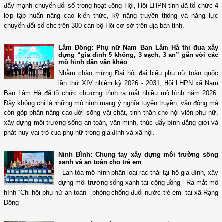
đẩy mạnh chuyển đổi số trong hoạt động Hội, Hội LHPN tỉnh đã tổ chức 4
lớp tập huấn nâng cao kiến thức, kỹ năng truyền thông và năng lực
chuyển đổi số cho trên 300 cán bộ Hội cơ sở trên địa bàn tỉnh.
Lâm Đồng: Phụ nữ Nam Ban Lâm Hà thi đua xây
dựng “gia đình 5 không, 3 sạch, 3 an” gắn với các
mô hình dân vận khéo
Nhằm chào mừng Đại hội đại biểu phụ nữ toàn quốc
lần thứ XIV nhiệm kỳ 2026 - 2031, Hội LHPN xã Nam
Ban Lâm Hà đã tổ chức chương trình ra mắt nhiều mô hình năm 2026.
Đây không chỉ là những mô hình mang ý nghĩa tuyên truyền, vận động mà
còn góp phần nâng cao đời sống vật chất, tinh thần cho hội viên phụ nữ,
xây dựng môi trường sống an toàn, văn minh, thúc đẩy bình đẳng giới và
phát huy vai trò của phụ nữ trong gia đình và xã hội.
Ninh Bình: Chung tay xây dựng môi trường sống
xanh và an toàn cho trẻ em
- Lan tỏa mô hình phân loại rác thải tại hộ gia đình, xây
dựng môi trường sống xanh tại cộng đồng - Ra mắt mô
hình “Chi hội phụ nữ an toàn - phòng chống đuối nước trẻ em” tại xã Rạng
Đông