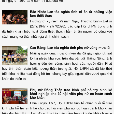
từ ngày 9 - 16/7 tại 6 cụm thi đua của Hội.
Bắc Ninh: Lan tỏa nghĩa tình tri ân từ những việc
làm thiết thực
Hướng tới kỷ niệm 79 năm Ngày Thương binh - Liệt sĩ
(27/7/1947 - 27/7/2026), các cấp Hội LHPN trong tỉnh
đã triển khai nhiều hoạt động thiết thực nhằm tri ân người có công với
cách mạng và thân nhân gia đình chính sách.
Cao Bằng: Lan tỏa nghĩa tình phụ nữ vùng mưa lũ
Những ngày qua, mưa lớn kéo dài đã gây ngập lụt, sạt
lở tại nhiều khu vực trên địa bàn xã Thông Nông, ảnh
hưởng đến đời sống, sinh hoạt của người dân. Phát
huy tinh thần đoàn kết, tương thân tương ái, Hội LHPN xã đã kịp thời
triển khai nhiều hoạt động hỗ trợ, chung tay giúp người dân vượt qua khó
khăn do thiên tai.
Phụ nữ Đồng Tháp trao kinh phí hỗ trợ sinh kế
khởi nghiệp cho 10 hội viên phụ nữ có hoàn cảnh
khó khăn
Chiều ngày 17/7, Hội LHPN tỉnh tổ chức buổi lễ trao
kinh phí hỗ trợ sinh kế cho các hội viên phụ nữ có hoàn cảnh khó khăn
trên địa bàn tỉnh. Hoạt động ý nghĩa này nằm trong khuôn khổ chương