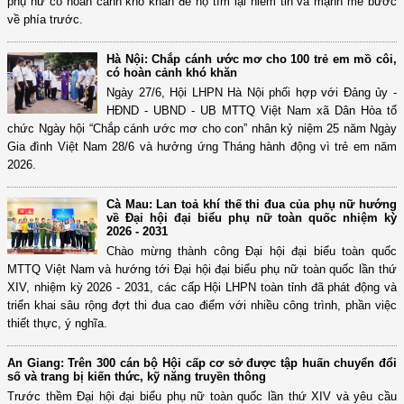
phụ nữ có hoàn cảnh khó khăn để họ tìm lại niềm tin và mạnh mẽ bước
về phía trước.
Hà Nội: Chắp cánh ước mơ cho 100 trẻ em mồ côi,
có hoàn cảnh khó khăn
Ngày 27/6, Hội LHPN Hà Nội phối hợp với Đảng ủy -
HĐND - UBND - UB MTTQ Việt Nam xã Dân Hòa tổ
chức Ngày hội “Chắp cánh ước mơ cho con” nhân kỷ niệm 25 năm Ngày
Gia đình Việt Nam 28/6 và hưởng ứng Tháng hành động vì trẻ em năm
2026.
Cà Mau: Lan toả khí thế thi đua của phụ nữ hướng
về Đại hội đại biểu phụ nữ toàn quốc nhiệm kỳ
2026 - 2031
Chào mừng thành công Đại hội đại biểu toàn quốc
MTTQ Việt Nam và hướng tới Đại hội đại biểu phụ nữ toàn quốc lần thứ
XIV, nhiệm kỳ 2026 - 2031, các cấp Hội LHPN toàn tỉnh đã phát động và
triển khai sâu rộng đợt thi đua cao điểm với nhiều công trình, phần việc
thiết thực, ý nghĩa.
An Giang: Trên 300 cán bộ Hội cấp cơ sở được tập huấn chuyển đổi
số và trang bị kiến thức, kỹ năng truyền thông
Trước thềm Đại hội đại biểu phụ nữ toàn quốc lần thứ XIV và yêu cầu