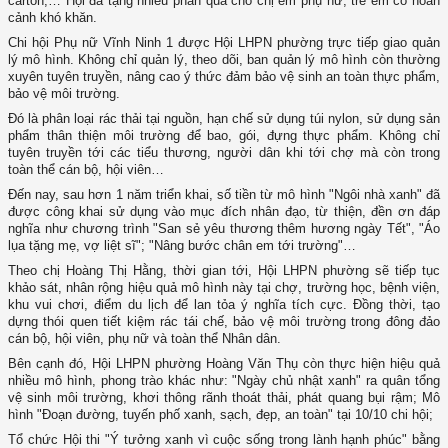
carton,… Hội đã tặng nhiều phần quà cho chị em phụ nữ, trẻ em có hoàn
cảnh khó khăn.
Chi hội Phụ nữ Vĩnh Ninh 1 được Hội LHPN phường trực tiếp giao quản
lý mô hình. Không chỉ quản lý, theo dõi, ban quản lý mô hình còn thường
xuyên tuyên truyền, nâng cao ý thức đảm bảo vệ sinh an toàn thực phẩm,
bảo vệ môi trường.
Đó là phân loại rác thải tại nguồn, hạn chế sử dụng túi nylon, sử dụng sản
phẩm thân thiện môi trường để bao, gói, đựng thực phẩm. Không chỉ
tuyên truyền tới các tiểu thương, người dân khi tới chợ mà còn trong
toàn thể cán bộ, hội viên…
Đến nay, sau hơn 1 năm triển khai, số tiền từ mô hình "Ngôi nhà xanh" đã
được công khai sử dụng vào mục đích nhân đạo, từ thiện, đền ơn đáp
nghĩa như chương trình "San sẻ yêu thương thêm hương ngày Tết", "Áo
lụa tặng mẹ, vợ liệt sĩ"; "Nâng bước chân em tới trường"…
Theo chị Hoàng Thị Hằng, thời gian tới, Hội LHPN phường sẽ tiếp tục
khảo sát, nhân rộng hiệu quả mô hình này tại chợ, trường học, bệnh viện,
khu vui chơi, điểm du lịch để lan tỏa ý nghĩa tích cực. Đồng thời, tạo
dựng thói quen tiết kiệm rác tái chế, bảo vệ môi trường trong đông đảo
cán bộ, hội viên, phụ nữ và toàn thể Nhân dân.
Bên cạnh đó, Hội LHPN phường Hoàng Văn Thụ còn thực hiện hiệu quả
nhiều mô hình, phong trào khác như: "Ngày chủ nhật xanh" ra quân tổng
vệ sinh môi trường, khơi thông rãnh thoát thải, phát quang bụi rậm; Mô
hình "Đoạn đường, tuyến phố xanh, sạch, đẹp, an toàn" tại 10/10 chi hội;
Tổ chức Hội thi "Ý tưởng xanh vì cuộc sống trong lành hạnh phúc" bằng