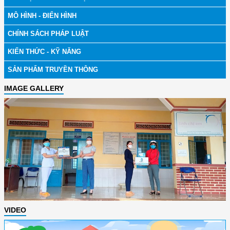
MÔ HÌNH - ĐIỂN HÌNH
CHÍNH SÁCH PHÁP LUẬT
KIẾN THỨC - KỸ NĂNG
SẢN PHẨM TRUYỀN THÔNG
IMAGE GALLERY
VIDEO