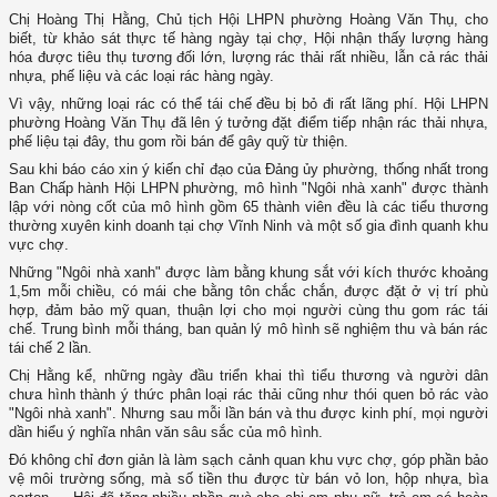
Chị Hoàng Thị Hằng, Chủ tịch Hội LHPN phường Hoàng Văn Thụ, cho
biết, từ khảo sát thực tế hàng ngày tại chợ, Hội nhận thấy lượng hàng
hóa được tiêu thụ tương đối lớn, lượng rác thải rất nhiều, lẫn cả rác thải
nhựa, phế liệu và các loại rác hàng ngày.
Vì vậy, những loại rác có thể tái chế đều bị bỏ đi rất lãng phí. Hội LHPN
phường Hoàng Văn Thụ đã lên ý tưởng đặt điểm tiếp nhận rác thải nhựa,
phế liệu tại đây, thu gom rồi bán để gây quỹ từ thiện.
Sau khi báo cáo xin ý kiến chỉ đạo của Đảng ủy phường, thống nhất trong
Ban Chấp hành Hội LHPN phường, mô hình "Ngôi nhà xanh" được thành
lập với nòng cốt của mô hình gồm 65 thành viên đều là các tiểu thương
thường xuyên kinh doanh tại chợ Vĩnh Ninh và một số gia đình quanh khu
vực chợ.
Những "Ngôi nhà xanh" được làm bằng khung sắt với kích thước khoảng
1,5m mỗi chiều, có mái che bằng tôn chắc chắn, được đặt ở vị trí phù
hợp, đảm bảo mỹ quan, thuận lợi cho mọi người cùng thu gom rác tái
chế. Trung bình mỗi tháng, ban quản lý mô hình sẽ nghiệm thu và bán rác
tái chế 2 lần.
Chị Hằng kể, những ngày đầu triển khai thì tiểu thương và người dân
chưa hình thành ý thức phân loại rác thải cũng như thói quen bỏ rác vào
"Ngôi nhà xanh". Nhưng sau mỗi lần bán và thu được kinh phí, mọi người
dần hiểu ý nghĩa nhân văn sâu sắc của mô hình.
Đó không chỉ đơn giản là làm sạch cảnh quan khu vực chợ, góp phần bảo
vệ môi trường sống, mà số tiền thu được từ bán vỏ lon, hộp nhựa, bìa