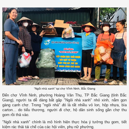
“Ngôi nhà xanh” tại chợ Vĩnh Ninh, Bắc Giang
Đến chợ Vĩnh Ninh, phường Hoàng Văn Thụ, TP Bắc Giang (tỉnh Bắc
Giang), người ta dễ dàng bắt gặp "Ngôi nhà xanh" nhỏ xinh, nằm gọn
gàng cạnh chợ. Trong "ngôi nhà" đó là rất nhiều vỏ lon, hộp nhựa, bìa
carton… do tiểu thương, người đi chợ, hộ dân sinh sống gần chợ thu
gom rồi thả vào.
"Ngôi nhà xanh" chính là mô hình hiện thực hóa ý tưởng thu gom, tiết
kiệm rác thải tái chế của các hội viên, phụ nữ phường.