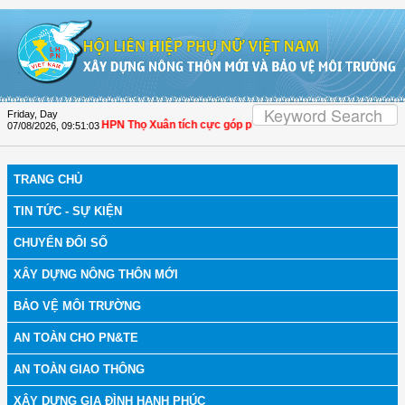
Skip to Content
Friday, Day
 Thanh Hóa: Hội LHPN Thọ Xuân tích cực góp phần nâng cao tỷ lệ người dân tham
07/08/2026
,
09:51:04
TRANG CHỦ
TIN TỨC - SỰ KIỆN
CHUYỂN ĐỔI SỐ
XÂY DỰNG NÔNG THÔN MỚI
BẢO VỆ MÔI TRƯỜNG
AN TOÀN CHO PN&TE
AN TOÀN GIAO THÔNG
XÂY DỰNG GIA ĐÌNH HẠNH PHÚC