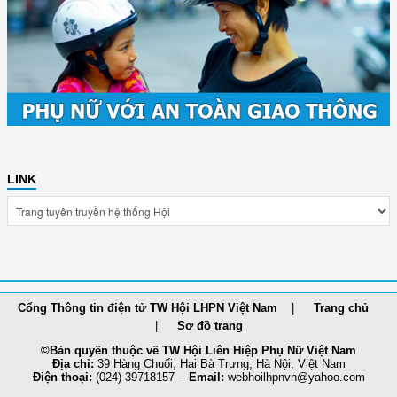
LINK
Cổng Thông tin điện tử TW Hội LHPN Việt Nam
Trang chủ
Sơ đồ trang
©Bản quyền thuộc về TW Hội Liên Hiệp Phụ Nữ Việt Nam
Địa chỉ:
39 Hàng Chuối, Hai Bà Trưng, Hà Nội, Việt Nam
Điện thoại:
(024) 39718157 -
Email:
webhoilh
pnvn@yahoo.com