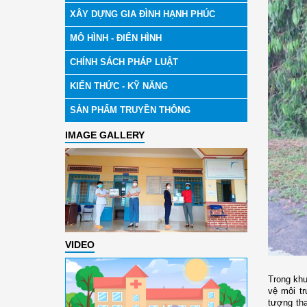
XÂY DỰNG GIA ĐÌNH HẠNH PHÚC
MÔ HÌNH - ĐIỂN HÌNH
CHÍNH SÁCH PHÁP LUẬT
KIẾN THỨC - KỸ NĂNG
SẢN PHẨM TRUYỀN THÔNG
IMAGE GALLERY
VIDEO
Trong khu
vệ môi tr
tượng tha