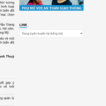
thời lượng
 hình hoạt
i biến đổi
loại, chọn
Hậu Giang
LINK
, hội viên,
ong Mỹ.
bảo vệ môi
i biến đổi
anh Thuỷ
yết góp ý
ảo vệ môi
ng quản lý