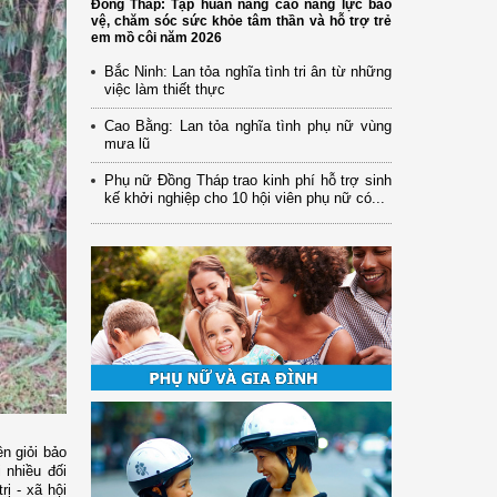
Đồng Tháp: Tập huấn nâng cao năng lực bảo
vệ, chăm sóc sức khỏe tâm thần và hỗ trợ trẻ
em mồ côi năm 2026
Bắc Ninh: Lan tỏa nghĩa tình tri ân từ những
việc làm thiết thực
Cao Bằng: Lan tỏa nghĩa tình phụ nữ vùng
mưa lũ
Phụ nữ Đồng Tháp trao kinh phí hỗ trợ sinh
kế khởi nghiệp cho 10 hội viên phụ nữ có...
n giỏi bảo
 nhiều đối
ị - xã hội