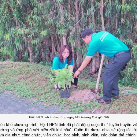
Hội LHPN tỉnh hưởng ứng ngày Môi trường Thế giới 5/6
ôn khổ chương trình, Hội LHPN tỉnh đã phát động cuộc thi “Tuyên truyền viê
ường và ứng phó với biến đổi khí hậu”. Cuộc thi được chia sẻ rộng rãi tới
m gia như: công chức, viên chức, học sinh, sinh viên, các đoàn thể chính tr