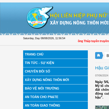
Skip to Content
Saturday, Day 08/08/2026
,
11:56:54
Hội LHPN tỉnh Đồng Tháp tuyên truyền, hư
TRANG CHỦ
B
TIN TỨC - SỰ KIỆN
Hậu Gi
CHUYỂN ĐỔI SỐ
07/06/2024
XÂY DỰNG NÔNG THÔN MỚI
Ngày 5/6
Mỹ tổ ch
BẢO VỆ MÔI TRƯỜNG
đất chốn
động cuộ
AN TOÀN CHO PN&TE
hậu”.
AN TOÀN GIAO THÔNG