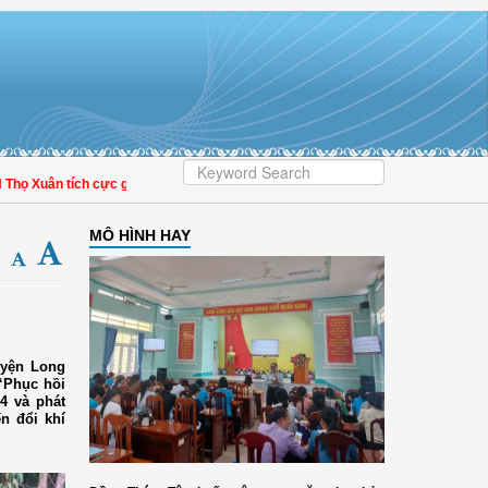
 Xuân tích cực góp phần nâng cao tỷ lệ người dân tham gia bảo hiểm y tế
MÔ HÌNH HAY
uyện Long
“Phục hồi
4 và phát
n đổi khí