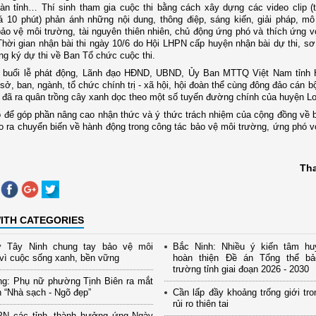
bàn tỉnh… Thí sinh tham gia cuộc thi bằng cách xây dựng các video clip (
 10 phút) phản ánh những nội dung, thông điệp, sáng kiến, giải pháp, mô
ảo vệ môi trường, tài nguyên thiên nhiên, chủ động ứng phó và thích ứng vớ
Thời gian nhận bài thi ngày 10/6 do Hội LHPN cấp huyện nhận bài dự thi, sơ 
ng ký dự thi về Ban Tổ chức cuộc thi.
 buổi lễ phát động, Lãnh đạo HĐND, UBND, Ủy Ban MTTQ Việt Nam tỉnh 
sở, ban, ngành, tổ chức chính trị - xã hội, hội đoàn thể cùng đông đảo cán bộ
 đã ra quân trồng cây xanh dọc theo một số tuyến đường chính của huyện L
p để góp phần nâng cao nhận thức và ý thức trách nhiệm của cộng đồng về 
o ra chuyển biến về hành động trong công tác bảo vệ môi trường, ứng phó vớ
Th
ITH CATEGORIES
 Tây Ninh chung tay bảo vệ môi
Bắc Ninh: Nhiều ý kiến tâm hu
vì cuộc sống xanh, bền vững
hoàn thiện Đề án Tổng thể b
trường tỉnh giai đoạn 2026 - 2030
ng: Phụ nữ phường Tịnh Biên ra mắt
 “Nhà sạch - Ngõ đẹp”
Cần lấp đầy khoảng trống giới tro
rủi ro thiên tai
PN các tỉnh, thành hưởng ứng Ngày