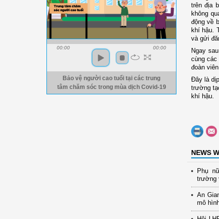
trên địa 
không quá
động về b
khí hậu. 
và gửi đă
00:00
00:00
Ngay sau
cùng các 
đoàn viên
Bảo vệ người cao tuổi tại các trung
Đây là dị
trường tạ
tâm chăm sóc trong mùa dịch Covid-19
khí hậu.
NEWS W
Phụ nữ
trường 
An Gia
mô hình
Hội LH