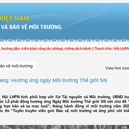
ớng dẫn, triển khai công tác phòng, chống dịch bệnh
| Thanh Hóa: Hội LHPN Thọ
ảo vệ môi trường
View font size
ang: Hưởng ứng ngày Môi trường Thế giới 5/6
, Hội LHPN tỉnh phối hợp với Sở Tài nguyên và Môi trường, UBND h
ức Lễ phát động hưởng ứng Ngày Môi trường Thế giới 5/6 với chủ đề 
g hạn hán và sa mạc hoá”; tháng hành động vì môi trường năm 202
c thi “Tuyên truyền viên giỏi Bảo vệ môi trường và ứng phó với biế