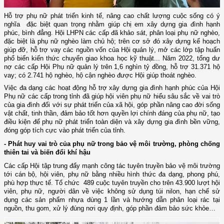
Hỗ trợ phụ nữ phát triển kinh tế, nâng cao chất lượng cuộc sống có ý
nghĩa đặc biệt quan trọng nhằm giúp chị em xây dựng gia đình hạnh
phúc, bình đẳng. Hội LHPN các cấp đã khảo sát, phân loại phụ nữ nghèo,
đặc biệt là phụ nữ nghèo làm chủ hộ; trên cơ sở đó xây dựng kế hoạch
giúp đỡ, hỗ trợ vay các nguồn vốn của Hội quản lý, mở các lớp tập huấn
phổ biến kiến thức chuyển giao khoa học kỹ thuật... Năm 2022, tổng dư
nợ các
cấp Hội Phụ nữ quản lý trên 1,6 nghìn tỷ đồng, hỗ trợ 31.371 hộ
vay;
có 2.741 hộ nghèo, hộ cận nghèo được Hội giúp thoát nghèo
.
Việc đa dạng các hoạt động hỗ trợ xây dựng gia đình hạnh phúc của Hội
Phụ nữ các cấp trong tỉnh đã giúp hội viên phụ nữ hiểu sâu sắc về vai trò
của gia đình đối với sự phát triển của xã hội, góp phần nâng cao đời sống
vật chất, tinh thần, đảm bảo tốt hơn quyền lợi chính đáng của phụ nữ, tạo
điều kiện để phụ nữ phát triển toàn diện và xây dựng gia đình bền vững,
đóng góp tích cực vào phát triển của tỉnh.
- Phát huy vai trò của phụ nữ trong bảo vệ môi trường, phòng chống
thiên tai và biến đổi khí hậu
Các cấp Hội t
ập trung đẩy mạnh công tác tuyên truyền bảo vệ môi trường
tới cán bộ, hội viên, phụ nữ bằng nhiều hình thức đa dạng, phong phú,
phù hợp thực tế. Tổ chức 489 cuộc tuyên truyền
cho trên 43.900 lượt hội
viên, phụ nữ, người dân
về việc không sử dụng túi nilon, hạn chế sử
dụng các sản phẩm nhựa dùng 1 lần và hướng dẫn phân loại rác tại
nguồn, thu gom, xử lý đúng nơi quy định, góp phần đảm bảo sức khỏe…