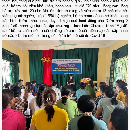
thăm hỏi, tặng quà phụ nữ, trẻ em nghèo, gia đình chính sách 2.483 suất
quà, hỗ trợ hội viên khó khăn, hoạn nạn…trị giá 270 triệu đồng; vận động
hỗ trợ xây mới 29 nhà Mái ấm tình thương và sửa chữa 13 nhà cho hội
viên phụ nữ nghèo
; giúp 1.550 hộ nghèo, hộ có hoàn cảnh khó khăn bằng
các hình thức khác nhau; duy trì hiệu quả hoạt động các “Cửa hàng 0
đồng” đã thành lập tại các địa phương. Thực hiện Chương trình “Mẹ đỡ
đầu” hỗ trợ chăm sóc, nuôi dưỡng trẻ em mồ côi, đến nay các cấp nhận
đỡ đầu 213 trẻ mồ côi, trong đó có 15 trẻ mồ côi do Covid-19.