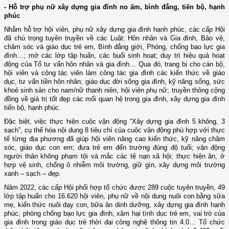
- Hỗ trợ phụ nữ xây dựng gia đình no ấm, bình đẳng, tiến bộ, hạnh
phúc
Nhằm hỗ trợ hội viên, phụ nữ xây dựng gia đình hạnh phúc, các cấp Hội
đã chú trọng tuyên truyền về các Luật: Hôn nhân và Gia đình, Bảo vệ,
chăm sóc và giáo dục trẻ em, Bình đẳng giới, Phòng, chống bạo lực gia
đình…; mở các lớp tập huấn, các buổi sinh hoạt; duy trì hiệu quả hoạt
động của Tổ tư vấn hôn nhân và gia đình… Qua đó, trang bị cho cán bộ,
hội viên và cộng tác viên làm công tác gia đình các kiến thức về giáo
dục, tư vấn tiền hôn nhân; giáo dục đời sống gia đình, kỹ năng sống, sức
khoẻ sinh sản cho nam/nữ thanh niên, hội viên phụ nữ; truyền thông cộng
đồng về giá trị tốt đẹp các mối quan hệ trong gia đình, xây dựng gia đình
tiến bộ, hạnh phúc.
Đặc biệt, việc thực hiện cuộc vận động “Xây dựng gia đình 5 không, 3
sạch”, cụ thể hóa nội dung 8 tiêu chí của cuộc vận động phù hợp với thực
tế từng địa phương đã giúp hội viên nâng cao kiến thức, kỹ năng chăm
sóc, giáo dục con em; đưa trẻ em đến trường đúng độ tuổi; vận động
người thân không phạm tội và mắc các tệ nạn xã hội; thực hiện ăn, ở
hợp vệ sinh, chống ô nhiễm môi trường, giữ gìn, xây dựng môi trường
xanh – sạch – đẹp.
Năm 2022, các cấp Hội phối hợp tổ chức được 289 cuộc tuyên truyền, 49
lớp tập huấn cho 16.620 hội viên, phụ nữ về nội dung nuôi con bằng sữa
mẹ, kiến thức nuôi dạy con, bữa ăn dinh dưỡng, xây dựng gia đình hạnh
phúc, phòng chống bạo lực gia đình, xâm hại tình dục trẻ em, vai trò của
gia đình trong giáo dục trẻ thời đại công nghệ thông tin 4.0…
Tổ chức