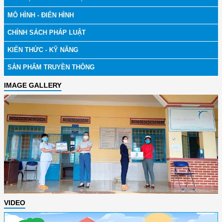
MÔ HÌNH - ĐIỂN HÌNH
CHÍNH SÁCH PHÁP LUẬT
KIẾN THỨC - KỸ NĂNG
SẢN PHẨM TRUYỀN THÔNG
IMAGE GALLERY
VIDEO