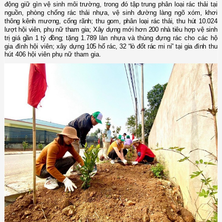
động
giữ gìn vệ sinh môi trường, t
rong đó tập trung phân loại rác thải tại
nguồn, phòng chống rác thải nhựa, vệ sinh đường làng ngõ xóm
, khơi
thông kênh mương, cống rãnh; thu gom, phân loại rác thải, thu hút 10.024
lượt hội viên, phụ nữ tham gia; Xây dựng mới hơn 200 nhà tiêu hợp vệ sinh
trị giá gần 1 tỷ đồng;
tặng 1.789 làn nhựa và thùng đựng rác cho các hộ
gia đình hội viên; xây dựng
105 hố rác, 32 “lò đốt rác mi ni” tại gia đình
thu
hút 406 hội viên phụ nữ tham gia.