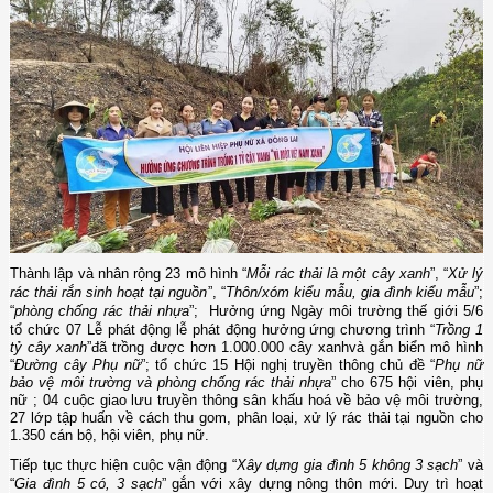
T
hành lập và nhân rộng 23 mô hình “
Mỗi rác thải là một cây xanh
”, “
Xử lý
rác thải rắn sinh hoạt tại nguồn
”, “
Thôn/xóm kiểu mẫu, gia đình kiểu mẫu
”;
“
phòng chống rác thải nhựa
”; Hưởng ứng Ngày môi trường thế giới 5/6
tổ chức 07
Lễ phát động lễ phát động hưởng ứng chương trình “
Trồng 1
tỷ cây xanh
”đã trồng được hơn 1.000.000 cây xanhvà
gắn biển mô hình
“
Đường cây Phụ nữ
”; tổ chức 15 Hội nghị truyền thông chủ đề “
Phụ nữ
bảo vệ môi trường và phòng chống rác thải nhựa
” cho 675 hội viên, phụ
nữ ; 04 cuộc giao lưu truyền thông sân khấu hoá về bảo vệ môi trường,
27 lớp tập huấn về cách thu gom, phân loại, xử lý rác thải tại nguồn cho
1.350 cán bộ, hội viên, phụ nữ.
Tiếp tục thực hiện cuộc vận động “
Xây dựng gia đình 5 không 3 sạch
” và
“
Gia đình 5 có, 3 sạch
” gắn với xây dựng nông thôn mới. Duy trì hoạt