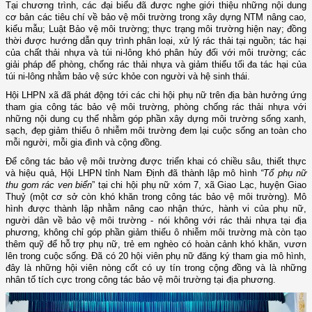
Tại chương trình, các đại biểu
đã được nghe
giới thiệu những nội dung
cơ bản
các tiêu chí về bảo vệ môi trường trong xây dựng NTM nâng cao,
kiểu mẫu; Luật
B
ảo vệ môi trường
;
thực trạng môi trường hiện nay;
đồng
thời được
hướng dẫn
quy trình phân loại, xử lý rác thải tại nguồn;
tác hại
của chất thải nhựa và túi ni-lông khó phân hủy đối với môi trường; các
giải pháp để phòng, chống rác thải nhựa và giảm thiểu tối đa tác hại của
túi ni-lông
nhằm
bảo vệ sức khỏe con người và hệ sinh thái.
Hội LHPN xã đã
phát động tới các chi hội phụ nữ trên địa bàn hưởng ứng
tham gia
công tác bảo vệ môi trường, phòng chống rác thải nhựa với
những nội dung cụ thể nhằm góp phần xây dựng môi trường sống xanh,
sạch, đẹp giảm thiểu ô nhiễm môi trường đem lại cuộc sống an toàn cho
mỗi người, mỗi gia đình và cộng đồng.
Để công tác bảo vệ môi trường được triển khai có chiều sâu, thiết thực
và hiệu quả,
Hội LHPN tỉnh Nam Định đã thành lập mô hình
“
Tổ phụ nữ
thu gom rác ven biển
”
tại chi hội phụ nữ xóm 7, xã Giao Lạc, huyện Giao
Thuỷ (một cơ sở còn khó khăn trong công tác bảo vệ môi trường). Mô
hình được thành lập nhằm
nâng cao nhận thức, hành vi của phụ nữ,
người dân về
bảo vệ môi trường -
n
ói không với rác thải nhựa tại địa
phương, không chỉ
góp phần
giảm thiểu ô nhiễm môi trường mà còn tạo
thêm quỹ để hỗ trợ phụ nữ, trẻ em nghèo có hoàn cảnh khó khăn, vươn
lên trong cuộc sống.
Đã có 20 hội viên phụ nữ
đăng ký
tham gia mô hình
,
đ
ây là những hội viên nòng cốt
có uy tín trong cộng đồng
và là những
nhân tố tích cực trong công tác bảo vệ môi trường tại địa phương
.