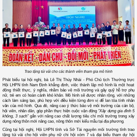
Trao tặng túi vải cho các thành viên tham gia mô hình
Phát biểu tại hội nghị, bà
Lê Thị Thúy Nhài - Phó Chủ tịch Thường trực
Hội LHPN tỉnh
Nam Định
khẳng định
,
v
iệc thành lập mô hình là một hoạt
động thiết thực, ý
nghĩa, nhằm bảo vệ môi trường và
gây quỹ
hỗ trợ phụ
nữ, trẻ em có hoàn cảnh khó khăn. Mô hình sẽ được nhân rộng, với những
cách làm sáng tạo, phù hợp với điều kiện từng đơn vị để lan tỏa tính nhân
văn của mô hình. Qua đó, nâng cao ý thức bảo vệ môi trường của cán bộ,
hội viên, nhân dân, góp phần thực hiện cuộc vận động
“Xây dựng gia đình 5
không, 3 sạch”
gắn với nâng cao chất lượng tiêu chí môi trường trong xây
dựng nông thôn mới nâng cao, nông thôn mới kiểu mẫu tại địa phương.
Cũng tại hội nghị,
Hội LHPN tỉnh
và Sở Tài nguyên môi trường tỉnh
trao
tặng
túi vải
cho
hội viên phụ nữ chi hội xóm 7
và đại biểu tham dự hội