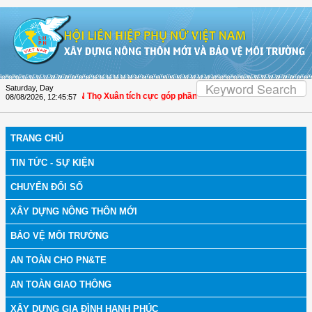
Skip to Content
Saturday, Day
nh Hóa: Hội LHPN Thọ Xuân tích cực góp phần nâng cao tỷ lệ người dân tham gi
08/08/2026
,
12:45:58
TRANG CHỦ
TIN TỨC - SỰ KIỆN
CHUYỂN ĐỔI SỐ
XÂY DỰNG NÔNG THÔN MỚI
BẢO VỆ MÔI TRƯỜNG
AN TOÀN CHO PN&TE
AN TOÀN GIAO THÔNG
XÂY DỰNG GIA ĐÌNH HẠNH PHÚC