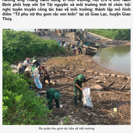
Định phối hợp với Sở Tài nguyên và môi trường tỉnh tổ chức hội
nghị tuyên truyền công tác bảo vệ môi trường; thành lập mô hình
điểm “Tổ phụ nữ thu gom rác ven biển” tại xã Giao Lạc, huyện Giao
Thủy.
Ra quân thu gom rác bảo vệ môi trường