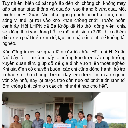
Tuy nhiên, biến cố bất ngờ ập đến khi chồng chị không may
gặp tai nạn giao thông và qua đời vào tháng 6 vừa qua. Một
mình chị H' Xuân Niê phải gồng gánh nuôi hai con, cuộc
sống vì thế lại rơi vào khó khăn chồng chất. Trước hoàn
cảnh ấy, Hội LHPN xã Ea Knốp đã kịp thời động viên, chia
sẻ, đồng thời vận động hỗ trợ mô hình sinh kế để chị có thêm
điều kiện phát triển kinh tế, tạo thu nhập ổn định để không tái
nghèo.
Xúc động trước sự quan tâm của tổ chức Hội, chị H' Xuân
Niê bày tỏ: "Em cảm thấy rất mừng khi được các chị thường
xuyên quan tâm, giúp đỡ để gia đình vươn lên thoát nghèo.
Khi gia đình có chuyện buồn, các chị cũng đồng hành, hỗ trợ
lo hậu sự cho chồng. Trước đây, em được tiếp cận nguồn
vốn xây nhà, nay lại được trao đàn heo để phát triển kinh tế.
Em không biết cảm ơn các chị như thế nào cho hết".