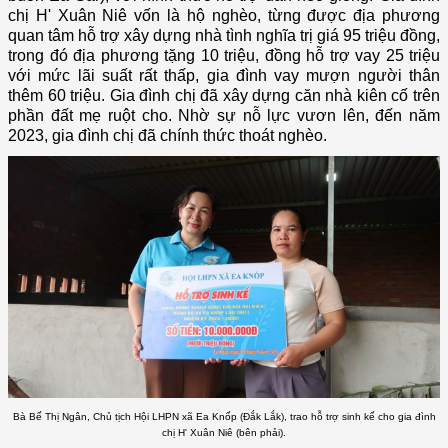
chị H' Xuân Niê vốn là hộ nghèo, từng được địa phương
quan tâm hỗ trợ xây dựng nhà tình nghĩa trị giá 95 triệu đồng,
trong đó địa phương tặng 10 triệu, đồng hỗ trợ vay 25 triệu
với mức lãi suất rất thấp, gia đình vay mượn người thân
thêm 60 triệu. Gia đình chị đã xây dựng căn nhà kiên cố trên
phần đất mẹ ruột cho. Nhờ sự nỗ lực vươn lên, đến năm
2023, gia đình chị đã chính thức thoát nghèo.
Bà Bế Thị Ngân, Chủ tịch Hội LHPN xã Ea Knốp (Đắk Lắk), trao hỗ trợ sinh kế cho gia đình
chị H' Xuân Niê (bên phải).