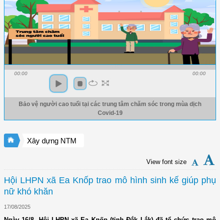
00:00
00:00
Bảo vệ người cao tuổi tại các trung tâm chăm sóc trong mùa dịch
Covid-19
Xây dựng NTM
View font size
Hội LHPN xã Ea Knốp trao mô hình sinh kế giúp phụ
nữ khó khăn
17/08/2025
Ngày 16/8, Hội LHPN xã Ea Knốp (tỉnh Đắk Lắk) đã tổ chức trao mô