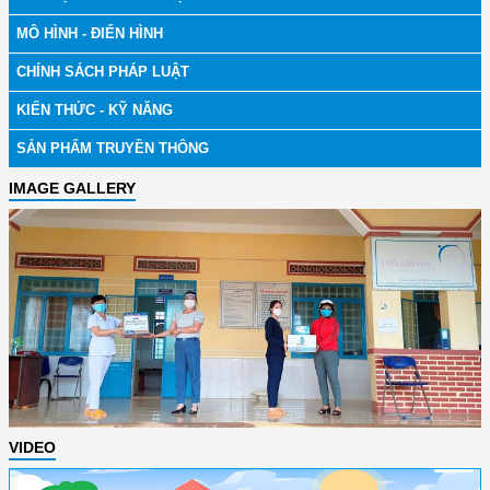
MÔ HÌNH - ĐIỂN HÌNH
CHÍNH SÁCH PHÁP LUẬT
KIẾN THỨC - KỸ NĂNG
SẢN PHẨM TRUYỀN THÔNG
IMAGE GALLERY
VIDEO