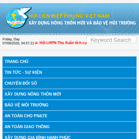
Skip to Content
Friday, Day
bệnh
| Thanh Hóa: Hội LHPN Thọ Xuân tích cực góp phần nâng cao tỷ lệ người d
07/08/2026
,
04:57:22
TRANG CHỦ
TIN TỨC - SỰ KIỆN
CHUYỂN ĐỔI SỐ
XÂY DỰNG NÔNG THÔN MỚI
BẢO VỆ MÔI TRƯỜNG
AN TOÀN CHO PN&TE
AN TOÀN GIAO THÔNG
XÂY DỰNG GIA ĐÌNH HẠNH PHÚC