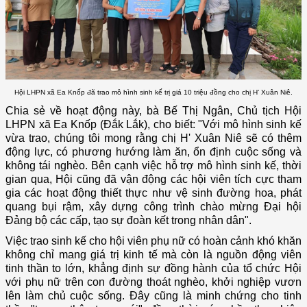
Hội LHPN xã Ea Knốp đã trao mô hình sinh kế trị giá 10 triệu đồng cho chị H’ Xuân Niê.
Chia sẻ về hoạt động này, bà Bế Thị Ngân, Chủ tịch Hội
LHPN xã Ea Knốp (Đắk Lắk), cho biết: "Với mô hình sinh kế
vừa trao, chúng tôi mong rằng chị H' Xuân Niê sẽ có thêm
động lực, có phương hướng làm ăn, ổn định cuộc sống và
không tái nghèo. Bên cạnh việc hỗ trợ mô hình sinh kế, thời
gian qua, Hội cũng đã vận động các hội viên tích cực tham
gia các hoạt động thiết thực như vệ sinh đường hoa, phát
quang bụi rậm, xây dựng công trình chào mừng Đại hội
Đảng bộ các cấp, tạo sự đoàn kết trong nhân dân".
Việc trao sinh kế cho hội viên phụ nữ có hoàn cảnh khó khăn
không chỉ mang giá trị kinh tế mà còn là nguồn động viên
tinh thần to lớn, khẳng định sự đồng hành của tổ chức Hội
với phụ nữ trên con đường thoát nghèo, khởi nghiệp vươn
lên làm chủ cuộc sống. Đây cũng là minh chứng cho tinh