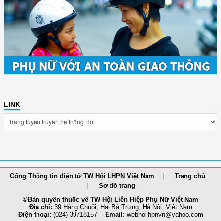
LINK
Cổng Thông tin điện tử TW Hội LHPN Việt Nam
Trang chủ
Sơ đồ trang
©Bản quyền thuộc về TW Hội Liên Hiệp Phụ Nữ Việt Nam
Địa chỉ:
39 Hàng Chuối, Hai Bà Trưng, Hà Nội, Việt Nam
Điện thoại:
(024) 39718157 -
Email:
webhoilh
pnvn@yahoo.com