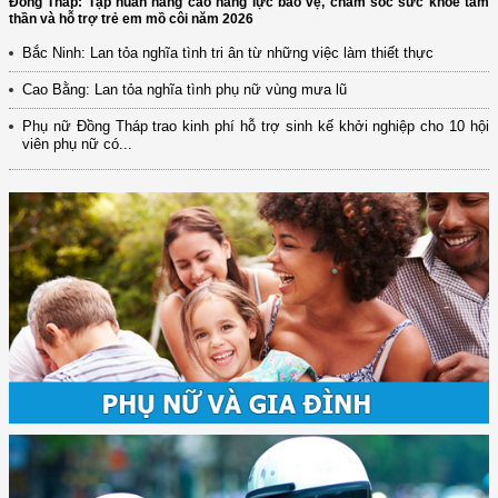
Đồng Tháp: Tập huấn nâng cao năng lực bảo vệ, chăm sóc sức khỏe tâm
thần và hỗ trợ trẻ em mồ côi năm 2026
Bắc Ninh: Lan tỏa nghĩa tình tri ân từ những việc làm thiết thực
Cao Bằng: Lan tỏa nghĩa tình phụ nữ vùng mưa lũ
Phụ nữ Đồng Tháp trao kinh phí hỗ trợ sinh kế khởi nghiệp cho 10 hội
viên phụ nữ có...