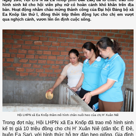
hình sinh kế cho hội viên phụ nữ có hoàn cảnh khó khăn trên địa
bàn. Hoạt động nhằm chào mừng thành công của Đại hội Đảng bộ xã
Ea Knốp lần thứ I, đồng thời tiếp thêm động lực cho chị em vượt
qua nghịch cảnh, vươn lên ổn định cuộc sống.
Hội LHPN xã Ea Knốp thăm mô hình chăn nuôi heo của chị H’ Xuân Niê
Trong đợt này, Hội LHPN xã Ea Knốp đã trao mô hình sinh
kế trị giá 10 triệu đồng cho chị H' Xuân Niê (dân tộc Ê Đê,
buôn Ea Sar), với hình thức hỗ trợ đàn heo giống. Gia đình