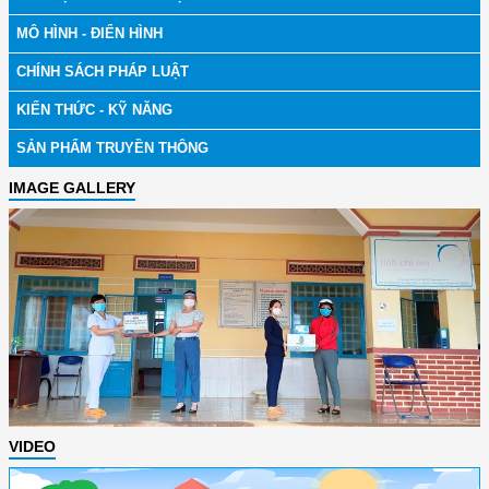
MÔ HÌNH - ĐIỂN HÌNH
CHÍNH SÁCH PHÁP LUẬT
KIẾN THỨC - KỸ NĂNG
SẢN PHẨM TRUYỀN THÔNG
IMAGE GALLERY
VIDEO