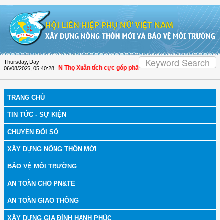
Skip to Content
Thursday, Day
hanh Hóa: Hội LHPN Thọ Xuân tích cực góp phần nâng cao tỷ lệ người dân tham 
06/08/2026
,
05:40:29
TRANG CHỦ
TIN TỨC - SỰ KIỆN
CHUYỂN ĐỔI SỐ
XÂY DỰNG NÔNG THÔN MỚI
BẢO VỆ MÔI TRƯỜNG
AN TOÀN CHO PN&TE
AN TOÀN GIAO THÔNG
XÂY DỰNG GIA ĐÌNH HẠNH PHÚC