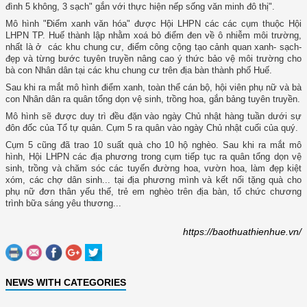
đình 5 không, 3 sạch" gắn với thực hiện nếp sống văn minh đô thị".
Mô hình "Điểm xanh văn hóa" được Hội LHPN các các cụm thuộc Hội
LHPN TP. Huế thành lập nhằm xoá bỏ điểm đen về ô nhiễm môi trường,
nhất là ở các khu chung cư, điểm công cộng tạo cảnh quan xanh- sạch-
đẹp và từng bước tuyên truyền nâng cao ý thức bảo vệ môi trường cho
bà con Nhân dân tại các khu chung cư trên địa bàn thành phố Huế.
Sau khi ra mắt mô hình điểm xanh, toàn thể cán bộ, hội viên phụ nữ và bà
con Nhân dân ra quân tổng dọn vệ sinh, trồng hoa, gắn bảng tuyên truyền.
Mô hình sẽ được duy trì đều đặn vào ngày Chủ nhật hàng tuần dưới sự
đôn đốc của Tổ tự quản. Cụm 5 ra quân vào ngày Chủ nhật cuối của quý.
Cụm 5 cũng đã trao 10 suất quà cho 10 hộ nghèo. Sau khi ra mắt mô
hình, Hội LHPN các địa phương trong cụm tiếp tục ra quân tổng dọn vệ
sinh, trồng và chăm sóc các tuyến đường hoa, vườn hoa, làm đẹp kiệt
xóm, các chợ dân sinh... tại địa phương mình và kết nối tặng quà cho
phụ nữ đơn thân yếu thế, trẻ em nghèo trên địa bàn, tổ chức chương
trình bữa sáng yêu thương...
https://baothuathienhue.vn/
NEWS WITH CATEGORIES