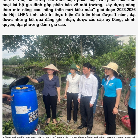
hoạt tại hộ gia đình góp phần bảo vệ môi trường, xây dựng nông
thôn mới nâng cao, nông thôn mới kiểu mẫu” giai đoạn 2023-2026
do Hội LHPN tỉnh chủ trì thực hiện đã triển khai được 1 năm, đạt
được những kết quả đáng ghi nhận, được các cấp ủy Đảng, chính
quyền, địa phương đánh giá cao.
Đồng chí Doãn Thị Nguyệt, TUV, Chủ tịch Hội LHPN tỉnh; Đồng chí Đào Quang Minh, Phó Bí