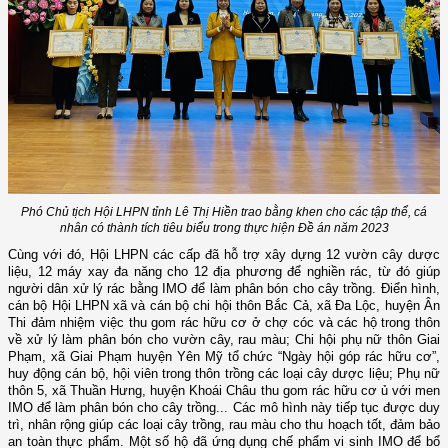
Phó Chủ tịch Hội LHPN tỉnh
Lê Thị Hiền
trao bằng khen cho các tập thể, cá
nhân có thành tích tiêu biểu trong thực hiện Đề án năm 2023
Cùng với đó, Hội LHPN các cấp đã hỗ trợ xây dựng 12 vườn cây dược
liệu, 12 máy xay đa năng cho 12 địa phương để nghiền rác, từ đó giúp
người dân xử lý rác bằng IMO để làm phân bón cho cây trồng. Điển hình,
cán bộ Hội LHPN xã và cán bộ chi hội thôn Bắc Cả, xã Đa Lộc, huyện Ân
Thi đảm nhiệm việc thu gom rác hữu cơ ở chợ cóc và các hộ trong thôn
về xử lý làm phân bón cho vườn cây, rau màu; Chi hội phụ nữ thôn Giai
Phạm, xã Giai Phạm huyện Yên Mỹ tổ chức “Ngày hội góp rác hữu cơ”,
huy động cán bộ, hội viên trong thôn trồng các loại cây dược liệu; Phụ nữ
thôn 5, xã Thuần Hưng, huyện Khoái Châu thu gom rác hữu cơ ủ với men
IMO để làm phân bón cho cây trồng... Các mô hình này tiếp tục được duy
trì, nhân rộng giúp các loại cây trồng, rau màu cho thu hoạch tốt, đảm bảo
an toàn thực phẩm. Một số hộ đã ứng dụng chế phẩm vi sinh IMO để bổ