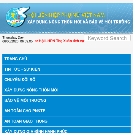
Skip to Content
Thursday, Day
 bệnh
| Thanh Hóa: Hội LHPN Thọ Xuân tích cực góp phần nâng cao tỷ lệ người 
06/08/2026
,
06:39:06
TRANG CHỦ
TIN TỨC - SỰ KIỆN
CHUYỂN ĐỔI SỐ
XÂY DỰNG NÔNG THÔN MỚI
BẢO VỆ MÔI TRƯỜNG
AN TOÀN CHO PN&TE
AN TOÀN GIAO THÔNG
XÂY DỰNG GIA ĐÌNH HẠNH PHÚC