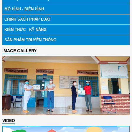
MÔ HÌNH - ĐIỂN HÌNH
CHÍNH SÁCH PHÁP LUẬT
KIẾN THỨC - KỸ NĂNG
SẢN PHẨM TRUYỀN THÔNG
IMAGE GALLERY
VIDEO