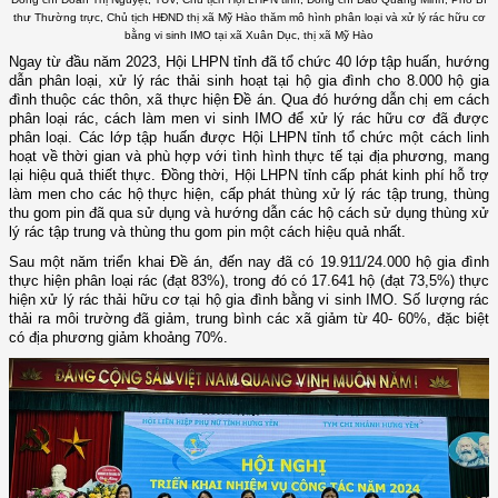
thư Thường trực, Chủ tịch HĐND thị xã Mỹ Hào thăm mô hình phân loại và xử lý rác hữu cơ
bằng vi sinh IMO tại xã Xuân Dục, thị xã Mỹ Hào
Ngay từ đầu năm 2023, Hội LHPN tỉnh đã tổ chức 40 lớp tập huấn, hướng
dẫn phân loại, xử lý rác thải sinh hoạt tại hộ gia đình cho 8.000 hộ gia
đình thuộc các thôn, xã thực hiện Đề án. Qua đó hướng dẫn chị em cách
phân loại rác, cách làm men vi sinh IMO để xử lý rác hữu cơ đã được
phân loại. Các lớp tập huấn được Hội LHPN tỉnh tổ chức một cách linh
hoạt về thời gian và phù hợp với tình hình thực tế tại địa phương, mang
lại hiệu quả thiết thực. Đồng thời, Hội LHPN tỉnh cấp phát kinh phí hỗ trợ
làm men cho các hộ thực hiện, cấp phát thùng xử lý rác tập trung, thùng
thu gom pin đã qua sử dụng và hướng dẫn các hộ cách sử dụng thùng xử
lý rác tập trung và thùng thu gom pin một cách hiệu quả nhất.
Sau một năm triển khai Đề án, đến nay đã có 19.911/24.000 hộ gia đình
thực hiện phân loại rác (đạt 83%), trong đó có 17.641 hộ (đạt 73,5%) thực
hiện xử lý rác thải hữu cơ tại hộ gia đình bằng vi sinh IMO. Số lượng rác
thải ra môi trường đã giảm, trung bình các xã giảm từ 40- 60%, đặc biệt
có địa phương giảm khoảng 70%.