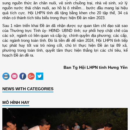
sung nguồn thức ăn chăn nuôi, vệ sinh chuồng trại, nhà vệ sinh, xử lý
nguồn nước thải chăn nuôi, ao hồ bị ô nhiễm... bước đầu mang lại hiệu
quả tích cực. Hội LHPN tỉnh đã tặng bằng khen cho 20 tập thể, 34 cá
nhân có thành tích tiêu biểu trong thực hiện Đề án năm 2023.
Sau 1 năm triển khai Đề án đã nhận được sự quan tâm chỉ đạo sát sao
của Thường trực Tỉnh ủy- HĐND- UBND tỉnh; sự phối hợp chặt chẽ của
các sở, ngành có liên quan và cấp ủy, chính quyền địa phương; các cấp,
các ngành trong toàn tỉnh. Đó là tiền đề để năm 2024, Hội LHPN tỉnh tiếp
tục phát huy tốt vai trò nòng cốt, chủ trì thực hiện Đề án tại 89 xã,
phường trong toàn tỉnh, quyết tâm thực hiện thắng lợi các chỉ tiêu, kế
hoạch Đề án đề ra.
Ban Tg Hội LHPN tỉnh Hưng Yên
NEWS WITH CATEGORIES
MÔ HÌNH HAY