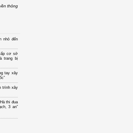
yền thông
m nhỏ đến
cấp cơ sở
 trang bị
ng tay xây
ốc”
 trình xây
à thi đua
ạch, 3 an”