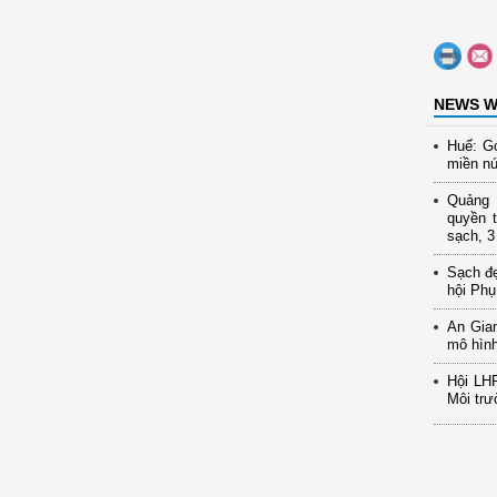
NEWS W
Huế: Gó
miền nú
Quảng N
quyền t
sạch, 3
Sạch đ
hội Phụ
An Gia
mô hình
Hội LH
Môi trư