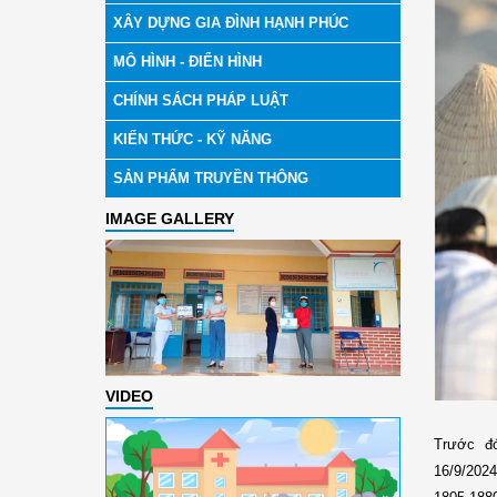
XÂY DỰNG GIA ĐÌNH HẠNH PHÚC
MÔ HÌNH - ĐIỂN HÌNH
CHÍNH SÁCH PHÁP LUẬT
KIẾN THỨC - KỸ NĂNG
SẢN PHẨM TRUYỀN THÔNG
IMAGE GALLERY
VIDEO
Trước đ
16/9/2024