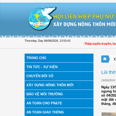
Skip to Content
Thursday, Day 06/08/2026
,
13:53:42
Hội LHPN tỉnh Đồng Tháp tuyên truyền, hướng 
TRANG CHỦ
X
TIN TỨC - SỰ KIỆN
Lùi th
CHUYỂN ĐỔI SỐ
24/09/2024
XÂY DỰNG NÔNG THÔN MỚI
Ngày 13/
ngưng hi
BẢO VỆ MÔI TRƯỜNG
số 04/20
mặt đất 
AN TOÀN CHO PN&TE
tháng, đ
AN TOÀN GIAO THÔNG