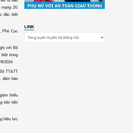
iết bị đầu
ng mạng 2G
c đặc biệt
LINK
ã, Phó Cục
ghị với Bộ
biệt trong
/9/2024.
a Bộ TT&TT
t, đảm bảo
 giảm thiểu
g tiên tiến
g hiệu lực