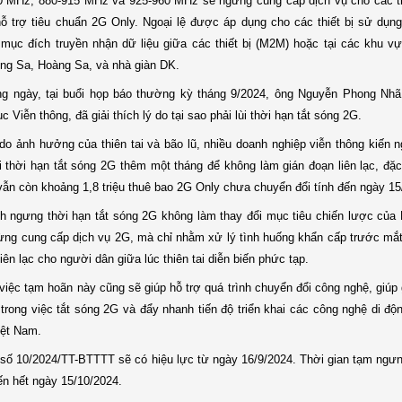
0 MHz, 880-915 MHz và 925-960 MHz sẽ ngừng cung cấp dịch vụ cho các th
hỗ trợ tiêu chuẩn 2G Only. Ngoại lệ được áp dụng cho các thiết bị sử dụ
mục đích truyền nhận dữ liệu giữa các thiết bị (M2M) hoặc tại các khu vự
ng Sa, Hoàng Sa, và nhà giàn DK.
ng ngày, tại buổi họp báo thường kỳ tháng 9/2024, ông Nguyễn Phong Nh
 Viễn thông, đã giải thích lý do tại sao phải lùi thời hạn tắt sóng 2G.
do ảnh hưởng của thiên tai và bão lũ, nhiều doanh nghiệp viễn thông kiến n
 thời hạn tắt sóng 2G thêm một tháng để không làm gián đoạn liên lạc, đặc 
vẫn còn khoảng 1,8 triệu thuê bao 2G Only chưa chuyển đổi tính đến ngày 15
h ngưng thời hạn tắt sóng 2G không làm thay đổi mục tiêu chiến lược củ
ừng cung cấp dịch vụ 2G, mà chỉ nhằm xử lý tình huống khẩn cấp trước mắ
liên lạc cho người dân giữa lúc thiên tai diễn biến phức tạp.
 việc tạm hoãn này cũng sẽ giúp hỗ trợ quá trình chuyển đổi công nghệ, giúp
trong việc tắt sóng 2G và đẩy nhanh tiến độ triển khai các công nghệ di độn
iệt Nam.
số 10/2024/TT-BTTTT sẽ có hiệu lực từ ngày 16/9/2024. Thời gian tạm ngưn
ến hết ngày 15/10/2024.