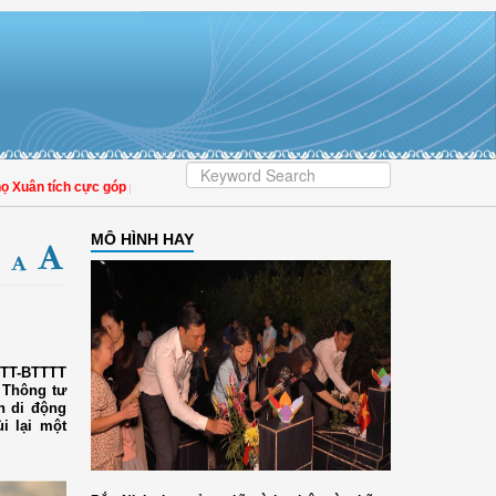
ân tích cực góp phần nâng cao tỷ lệ người dân tham gia bảo hiểm y tế
MÔ HÌNH HAY
/TT-BTTTT
 Thông tư
n di động
i lại một