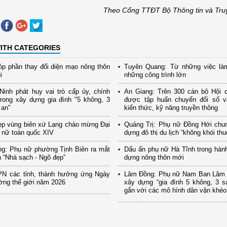
Theo Cổng TTĐT Bộ Thông tin và Tru
ITH CATEGORIES
p phần thay đổi diện mạo nông thôn
Tuyên Quang: Từ những việc là
i
những công trình lớn
inh phát huy vai trò cấp ủy, chính
An Giang: Trên 300 cán bộ Hội 
rong xây dựng gia đình "5 không, 3
được tập huấn chuyển đổi số và
 an"
kiến thức, kỹ năng truyền thông
ẹp vùng biên xứ Lạng chào mừng Đại
Quảng Trị: Phụ nữ Đồng Hới chu
 nữ toàn quốc XIV
dựng đô thị du lịch “không khói thu
ng: Phụ nữ phường Tịnh Biên ra mắt
Dấu ấn phụ nữ Hà Tĩnh trong hành
 “Nhà sạch - Ngõ đẹp”
dựng nông thôn mới
PN các tỉnh, thành hưởng ứng Ngày
Lâm Đồng: Phụ nữ Nam Ban Lâm H
ờng thế giới năm 2026
xây dựng “gia đình 5 không, 3 s
gắn với các mô hình dân vận khéo