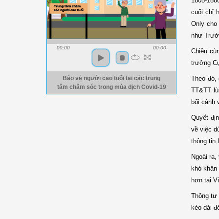
1805-188
cuối chỉ 
Only cho 
như Trườ
00:00
00:00
Chiều cù
trưởng Cục
Theo đó, 
Bảo vệ người cao tuổi tại các trung
tâm chăm sóc trong mùa dịch Covid-19
TT&TT lùi
bối cảnh 
Quyết địn
về việc d
thông tin 
Ngoài ra,
khó khăn 
hơn tại V
Thông tư 
kéo dài đ