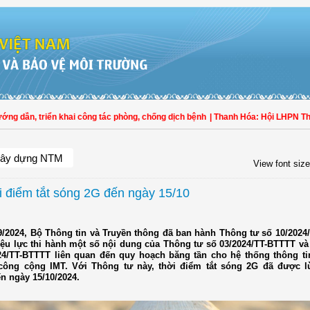
dẫn, triển khai công tác phòng, chống dịch bệnh
| Thanh Hóa: Hội LHPN Thọ Xu
ây dựng NTM
View font size
ời điểm tắt sóng 2G đến ngày 15/10
9/2024, Bộ Thông tin và Truyền thông đã ban hành Thông tư số 10/2024
ệu lực thi hành một số nội dung của Thông tư số 03/2024/TT-BTTTT và
24/TT-BTTTT liên quan đến quy hoạch băng tần cho hệ thống thông ti
công cộng IMT. Với Thông tư này, thời điểm tắt sóng 2G đã được lù
ến ngày 15/10/2024.