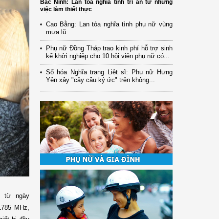
Bắc Ninh: Lan tỏa nghĩa tình tri ân từ những
việc làm thiết thực
Cao Bằng: Lan tỏa nghĩa tình phụ nữ vùng
mưa lũ
Phụ nữ Đồng Tháp trao kinh phí hỗ trợ sinh
kế khởi nghiệp cho 10 hội viên phụ nữ có...
Số hóa Nghĩa trang Liệt sĩ: Phụ nữ Hưng
Yên xây "cây cầu ký ức" trên không...
h từ ngày
-1785 MHz,