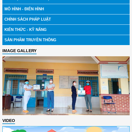
MÔ HÌNH - ĐIỂN HÌNH
CHÍNH SÁCH PHÁP LUẬT
KIẾN THỨC - KỸ NĂNG
SẢN PHẨM TRUYỀN THÔNG
IMAGE GALLERY
VIDEO