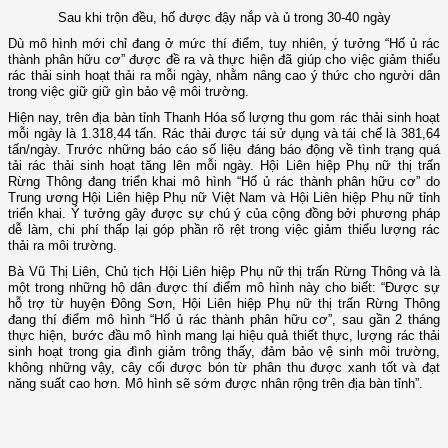
Sau khi trộn đều, hố được đậy nắp và ủ trong 30-40 ngày
Dù mô hình mới chỉ đang ở mức thí điểm, tuy nhiên, ý tưởng “Hố ủ rác
thành phân hữu cơ” được đề ra và thực hiện đã giúp cho việc giảm thiểu
rác thải sinh hoạt thải ra mỗi ngày, nhằm nâng cao ý thức cho người dân
trong việc giữ giữ gìn bảo vệ môi trường.
Hiện nay, trên địa bàn tỉnh Thanh Hóa số lượng thu gom rác thải sinh hoạt
mỗi ngày là 1.318,44 tấn. Rác thải được tái sử dụng và tái chế là 381,64
tấn/ngày. Trước những báo cáo số liệu đáng báo động về tình trạng quá
tải rác thải sinh hoạt tăng lên mỗi ngày. Hội Liên hiệp Phụ nữ thị trấn
Rừng Thông đang triển khai mô hình “Hố ủ rác thành phân hữu cơ” do
Trung ương Hội Liên hiệp Phụ nữ Việt Nam và Hội Liên hiệp Phụ nữ tỉnh
triển khai. Ý tưởng gây được sự chú ý của cộng đồng bởi phương pháp
dễ làm, chi phí thấp lại góp phần rõ rệt trong việc giảm thiểu lượng rác
thải ra môi trường.
Bà Vũ Thị Liên, Chủ tịch Hội Liên hiệp Phụ nữ thị trấn Rừng Thông và là
một trong những hộ dân được thí điểm mô hình này cho biết: “Được sự
hỗ trợ từ huyện Đông Sơn, Hội Liên hiệp Phụ nữ thị trấn Rừng Thông
đang thí điểm mô hình “Hố ủ rác thành phân hữu cơ”, sau gần 2 tháng
thực hiện, bước đầu mô hình mang lại hiệu quả thiết thực, lượng rác thải
sinh hoạt trong gia đình giảm trông thấy, đảm bảo vệ sinh môi trường,
không những vậy, cây cối được bón từ phân thu được xanh tốt và đạt
năng suất cao hơn. Mô hình sẽ sớm được nhân rộng trên địa bàn tỉnh”.