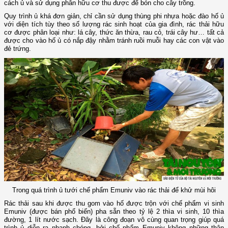
cách ủ và sử dụng phân hữu cơ thu được để bón cho cây trồng.
Quy trình ủ khá đơn giản, chỉ cần sử dụng thùng phi nhựa hoặc đào hố ủ
với diện tích tùy theo số lượng rác sinh hoạt của gia đình, rác thải hữu
cơ được phân loại như: lá cây, thức ăn thừa, rau cỏ, trái cây hư… tất cả
được cho vào hố ủ có nắp đậy nhằm tránh ruồi muỗi hay các con vật vào
đẻ trứng.
Trong quá trình ủ tưới chế phẩm Emuniv vào rác thải để khử mùi hôi
Rác thải sau khi được thu gom vào hố được trộn với chế phẩm vi sinh
Emuniv (được bán phổ biến) pha sẵn theo tỷ lệ 2 thìa vi sinh, 10 thìa
đường, 1 lít nước sạch. Đây là công đoạn vô cùng quan trọng giúp quá
trình ủ diễn ra nhanh chóng, bởi chế phẩm Emuniv không những thân