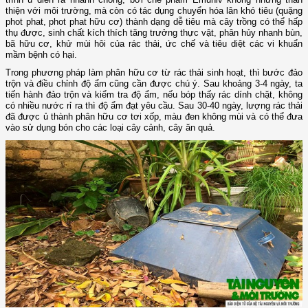
thiện với môi trường, mà còn có tác dụng chuyển hóa lân khó tiêu (quặng
phot phat, phot phat hữu cơ) thành dạng dễ tiêu mà cây trồng có thể hấp
thụ được, sinh chất kích thích tăng trưởng thực vật, phân hủy nhanh bùn,
bã hữu cơ, khử mùi hôi của rác thải, ức chế và tiêu diệt các vi khuẩn
mầm bệnh có hại.
Trong phương pháp làm phân hữu cơ từ rác thải sinh hoạt, thì bước đảo
trộn và điều chỉnh độ ẩm cũng cần được chú ý. Sau khoảng 3-4 ngày, ta
tiến hành đảo trộn và kiểm tra độ ẩm, nếu bóp thấy rác dính chặt, không
có nhiều nước rỉ ra thì độ ẩm đạt yêu cầu. Sau 30-40 ngày, lượng rác thải
đã được ủ thành phân hữu cơ tơi xốp, màu đen không mùi và có thể đưa
vào sử dụng bón cho các loại cây cảnh, cây ăn quả.