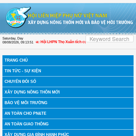
Skip to Content
Saturday, Day
h bệnh
| Thanh Hóa: Hội LHPN Thọ Xuân tích cực góp phần nâng cao tỷ lệ người 
08/08/2026
,
09:13:52
TRANG CHỦ
TIN TỨC - SỰ KIỆN
CHUYỂN ĐỔI SỐ
XÂY DỰNG NÔNG THÔN MỚI
BẢO VỆ MÔI TRƯỜNG
AN TOÀN CHO PN&TE
AN TOÀN GIAO THÔNG
XÂY DỰNG GIA ĐÌNH HẠNH PHÚC