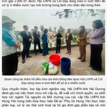
2
tích gần 2.000 m
được Hội LHPN xã Chỉ Đạo dùng men vi sinh IMO để
xử lý ô nhiễm nước tạo môi trường trong lành cho nhân dân trong thôn.
Đoàn công tác thăm hồ điều hòa của thôn Đông Mai được Hội LHPN xã Chỉ
Đạo dùng men vi sinh IMO để xử lý ô nhiễm nước
Qua chuyến thăm, học tập kinh nghiệm này, Hội LHPN tỉnh Hải Dương
đánh giá cao việc tham mưu với cấp ủy, đề xuất với chính quyền, sự phối
hợp với ngành Tài nguyên và Môi trường của các cấp Hội LHPN tỉnh
Hưng Yên trong triển khai thực hiện Đề án
“
Phụ nữ Hưng Yên thực hiện
phân loại, xử lý rác thải sinh hoạt tại hộ gia đình góp phần bảo vệ môi