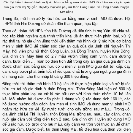
Các đại biểu thăm mô hình xử lý rác hữu cơ bằng men vi sinh IMO để chăm sóc cây ăn quả
của gia đình chị Nguyễn Thị Mây, hội viên phụ nữ thôn Công Luận, xã Đồng Thanh, huyện
Kim Động
Trong đó, mô hình xử lý rác hữu cơ bằng men vi sinh IMO đã được Hội
LHPN tỉnh Hải Dương cử đoàn đến tham quan, học tập.
Theo đó, đoàn Hội HPN tỉnh Hải Dường đã đến tỉnh Hưng Yên để chia sẻ,
học tập kinh nghiệm quá trình triển khai đề án thực hiện phân loại, xử lý
rác thải tại hộ gia đình đồng thời đến thăm mô hình xử lý rác hữu cơ bằng
men vi sinh IMO để chăm sóc cây ăn quả của gia đình chị Nguyễn Thị
Mây, hội viên phụ nữ thôn Công Luận, xã Đồng Thanh, huyện Kim Động.
Gia đình chị Mây hiện có 2,7 mẫu vườn trồng cam vinh, cam đường
canh, bưởi diễn … Toàn bộ diện tích đất trồng cây ăn quả của gia đình chị
được chăm sóc bằng rác hữu cơ ủ men vi sinh IMO giúp đất tơi xốp, cây
cam, cây bưởi phát triển tốt, nhiều quả, chất lượng quả ngọt giúp gia đình
chị hàng năm cho thu nhập khoảng 300 triệu đồng.
Đồng thời tới thăm mô hình 10 hộ liền kề thực hiện phân loại và xử lý rác
hữu cơ tại hộ gia đình ở thôn Đông Mai. Thôn Động Mai hiện có 800 hộ
thực hiện phân loại và xử lý rác hữu cơ với hình thức nhóm 10 hộ liền
kề. Mỗi nhóm hộ được cấp phát 1 thùng xử lý rác dung tích 160 lít, các
hộ được hướng dẫn cách làm men vi sinh IMO và dùng men vi sinh IMO
ngâm rác hữu cơ để lấy nước tưới cho cây trồng, rau màu… Trong đó,
gia đình chị Lê Thị Huyền, thôn Đông Mai trồng rau màu, cây cảnh, chăn
nuôi gia cầm với tổng diện tích 2 sào. Gia đình chị Huyền sử dụng IMO
để ủ rác hữu cơ tưới cho rau màu, cây cảnh và trộn với thức ăn để chăm
sóc gia cầm. Được biết, tại thôn Đông Mai, hồ điều hòa của thôn với diện