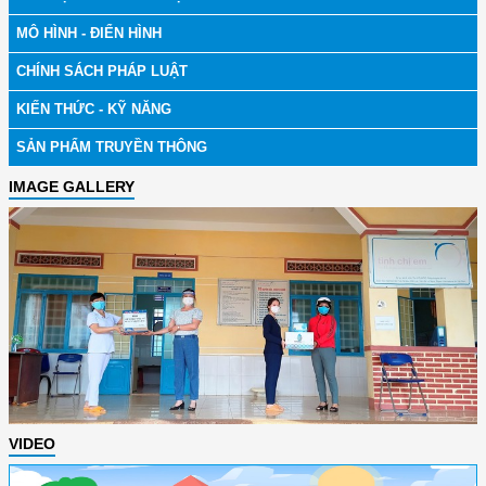
MÔ HÌNH - ĐIỂN HÌNH
CHÍNH SÁCH PHÁP LUẬT
KIẾN THỨC - KỸ NĂNG
SẢN PHẨM TRUYỀN THÔNG
IMAGE GALLERY
VIDEO