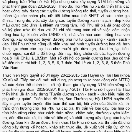
và phong trào “Phụ nữ Hải Hậu chung sức xây dựng NTM bền vững và
phát triển” giai đoạn 2016-2020. Theo đó, Hội Phụ nữ xã đã triển khai các
hoạt động: xây dựng các tuyến đường không rác thải, tuyến đường hoa,
thành lập các nhóm phụ nữ tiết kiệm mua thẻ BHYT vì sức khỏe gia
đình... Trong đó, việc xây dựng các tuyến đường xanh - sạch - đẹp kiểu
mẫu được xác định là nhiệm vụ trọng tâm. Hội Phụ nữ xã đã phát động
và ký giao ước thi đua với 21 chi hội trong toàn xã về việc đảm nhận
trồng hoa tại khuôn viên UBND xã, nhà văn hóa xóm, trồng hoa ven
đường, xây dựng các tuyến đường phụ nữ tự quản sáng - xanh - sạch -
đẹp. Hội Phụ nữ xã cũng đã triển khai mô hình tuyến đường hoa dài hơn
1km, lựa chọn các loại hoa như mười giờ, dừa cạn, dứa tím, lạc tiên,
chuỗi ngọc, sài đất… để trồng. Đến nay, tổng chiều dài các tuyến đường
hoa ở Hải Châu là 18,5km. Một số chi hội có tuyến đường hoa đẹp có thể
kể đến như: chi hội: 1, 2, 3, 5, 6, 7 thôn Phú Lễ và 1, 2, 6, 8, 5 thôn Phú
Văn Nam…
Thực hiện Nghị quyết số 04 ngày 28-12-2015 của Huyện ủy Hải Hậu (khóa
XXVI) về “Tiếp tục đổi mới nội dung, phương thức hoạt động của MTTQ
và các đoàn thể chính trị - xã hội tham gia xây dựng NTM bền vững và
phát triển giai đoạn 2015-2020”, tháng 7-2017, Hội Phụ nữ huyện Hải Hậu
triển khai đề án xây dựng “Tuyến đường xanh - sạch - đẹp kiểu mẫu do
phụ nữ tự quản”. Triển khai đề án, Ban Thường vụ Hội LHPN huyện đã
đẩy mạnh tuyên truyền đến toàn thể cán bộ, hội viên của 35/35 xã, thị
trấn; định hướng cho Hội Phụ nữ các xã, thị trấn về loại cây, loại hoa có
tính bền vững cũng như cách thức trồng, chăm sóc, thường xuyên kiểm
tra, đôn đốc các xã, thị trấn về tiến độ và chất lượng xây dựng các tuyến
đường. Sau khi đề án được triển khai, Hội Phụ nữ các xã, thị trấn đã chủ
động xây dựng kế hoạch, khảo sát thực địa, đề xuất với cấp ủy, chính
quyền địa phương và đăng ký số lượng tuyến đường xây dựng kiểu mẫu