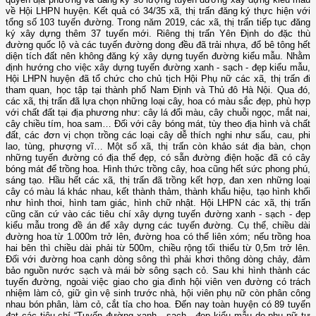
về Hội LHPN huyện. Kết quả có 34/35 xã, thị trấn đăng ký thực hiện với
tổng số 103 tuyến đường. Trong năm 2019, các xã, thị trấn tiếp tục đăng
ký xây dựng thêm 37 tuyến mới. Riêng thị trấn Yên Định do đặc thù
đường quốc lộ và các tuyến đường dong đều đã trải nhựa, đổ bê tông hết
diện tích đất nên không đăng ký xây dựng tuyến đường kiểu mẫu. Nhằm
định hướng cho việc xây dựng tuyến đường xanh - sạch - đẹp kiểu mẫu,
Hội LHPN huyện đã tổ chức cho chủ tịch Hội Phụ nữ các xã, thị trấn đi
tham quan, học tập tại thành phố Nam Định và Thủ đô Hà Nội. Qua đó,
các xã, thị trấn đã lựa chọn những loại cây, hoa có màu sắc đẹp, phù hợp
với chất đất tại địa phương như: cây lá đổi màu, cây chuỗi ngọc, mắt nai,
cây chiều tím, hoa sam… Đối với cây bóng mát, tùy theo địa hình và chất
đất, các đơn vị chọn trồng các loại cây dễ thích nghi như sấu, cau, phi
lao, tùng, phượng vĩ… Một số xã, thị trấn còn khảo sát địa bàn, chọn
những tuyến đường có địa thế đẹp, có sẵn đường điện hoặc đã có cây
bóng mát để trồng hoa. Hình thức trồng cây, hoa cũng hết sức phong phú,
sáng tạo. Hầu hết các xã, thị trấn đã trồng kết hợp, đan xen những loại
cây có màu lá khác nhau, kết thành thảm, thành khẩu hiệu, tạo hình khối
như hình thoi, hình tam giác, hình chữ nhật. Hội LHPN các xã, thị trấn
cũng căn cứ vào các tiêu chí xây dựng tuyến đường xanh - sạch - đẹp
kiểu mẫu trong đề án để xây dựng các tuyến đường. Cụ thể, chiều dài
đường hoa từ 1.000m trở lên, đường hoa có thể liên xóm; nếu trồng hoa
hai bên thì chiều dài phải từ 500m, chiều rộng tối thiểu từ 0,5m trở lên.
Đối với đường hoa cạnh dòng sông thì phải khơi thông dòng chảy, đảm
bảo nguồn nước sạch và mái bờ sông sạch cỏ. Sau khi hình thành các
tuyến đường, ngoài việc giao cho gia đình hội viên ven đường có trách
nhiệm làm cỏ, giữ gìn vệ sinh trước nhà, hội viên phụ nữ còn phân công
nhau bón phân, làm cỏ, cắt tỉa cho hoa. Đến nay toàn huyện có 89 tuyến
đạt các tiêu chí “Tuyến đường xanh - sạch - đẹp kiểu mẫu do phụ nữ tự