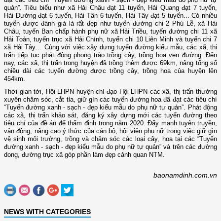
quản”. Tiêu biểu như xã Hải Châu đạt 11 tuyến, Hải Quang đạt 7 tuyến,
Hải Đường đạt 6 tuyến, Hải Tân 6 tuyến, Hải Tây đạt 5 tuyến... Có nhiều
tuyến được đánh giá là rất đẹp như tuyến đường chi 2 Phú Lễ, xã Hải
Châu, tuyến Ban chấp hành phụ nữ xã Hải Triều, tuyến đường chi 11 xã
Hải Toàn, tuyến trục xã Hải Chính, tuyến chi 10 Liên Minh và tuyến chi 7
xã Hải Tây… Cùng với việc xây dựng tuyến đường kiểu mẫu, các xã, thị
trấn tiếp tục phát động phong trào trồng cây, trồng hoa ven đường. Đến
nay, các xã, thị trấn trong huyện đã trồng thêm được 69km, nâng tổng số
chiều dài các tuyến đường được trồng cây, trồng hoa của huyện lên
454km.
Thời gian tới, Hội LHPN huyện chỉ đạo Hội LHPN các xã, thị trấn thường
xuyên chăm sóc, cắt tỉa, giữ gìn các tuyến đường hoa đã đạt các tiêu chí
“Tuyến đường xanh - sạch - đẹp kiểu mẫu do phụ nữ tự quản”. Phát động
các xã, thị trấn khảo sát, đăng ký xây dựng mới các tuyến đường theo
tiêu chí của đề án để thẩm định trong năm 2020. Đẩy mạnh tuyên truyền,
vận động, nâng cao ý thức của cán bộ, hội viên phụ nữ trong việc giữ gìn
vệ sinh môi trường, trồng và chăm sóc các loại cây, hoa tại các “Tuyến
đường xanh - sạch - đẹp kiểu mẫu do phụ nữ tự quản” và trên các đường
dong, đường trục xã góp phần làm đẹp cảnh quan NTM.
baonamdinh.com.vn
NEWS WITH CATEGORIES