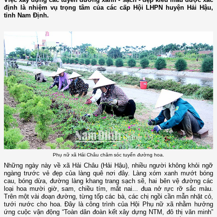
định là nhiệm vụ trọng tâm của các cấp Hội LHPN huyện Hải Hậu,
tỉnh Nam Định.
Phụ nữ xã Hải Châu chăm sóc tuyến đường hoa.
Những ngày này về xã Hải Châu (Hải Hậu), nhiều người không khỏi ngỡ
ngàng trước vẻ đẹp của làng quê nơi đây. Làng xóm xanh mướt bóng
cau, bóng dừa, đường làng khang trang sạch sẽ, hai bên vệ đường các
loại hoa mười giờ, sam, chiều tím, mắt nai... đua nở rực rỡ sắc màu.
Trên một vài đoạn đường, từng tốp các bà, các chị ngồi cần mẫn nhặt cỏ,
tưới nước cho hoa. Đây là công trình của Hội Phụ nữ xã nhằm hưởng
ứng cuộc vận động “Toàn dân đoàn kết xây dựng NTM, đô thị văn minh”