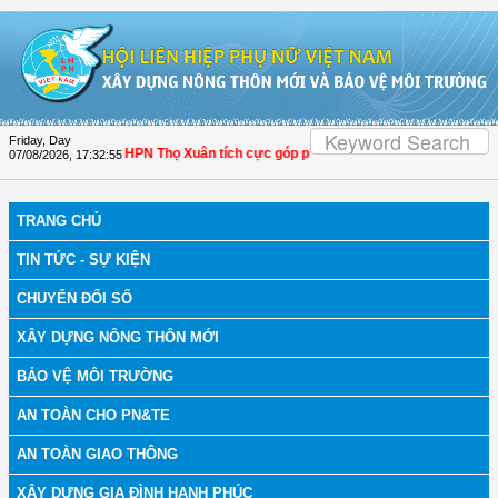
Skip to Content
Friday, Day
 Thanh Hóa: Hội LHPN Thọ Xuân tích cực góp phần nâng cao tỷ lệ người dân tham
07/08/2026
,
17:32:56
TRANG CHỦ
TIN TỨC - SỰ KIỆN
CHUYỂN ĐỔI SỐ
XÂY DỰNG NÔNG THÔN MỚI
BẢO VỆ MÔI TRƯỜNG
AN TOÀN CHO PN&TE
AN TOÀN GIAO THÔNG
XÂY DỰNG GIA ĐÌNH HẠNH PHÚC