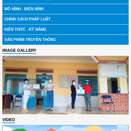
MÔ HÌNH - ĐIỂN HÌNH
CHÍNH SÁCH PHÁP LUẬT
KIẾN THỨC - KỸ NĂNG
SẢN PHẨM TRUYỀN THÔNG
IMAGE GALLERY
VIDEO