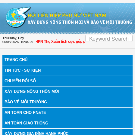
Skip to Content
Thursday, Day
anh Hóa: Hội LHPN Thọ Xuân tích cực góp phần nâng cao tỷ lệ người dân tham g
06/08/2026
,
15:44:30
TRANG CHỦ
TIN TỨC - SỰ KIỆN
CHUYỂN ĐỔI SỐ
XÂY DỰNG NÔNG THÔN MỚI
BẢO VỆ MÔI TRƯỜNG
AN TOÀN CHO PN&TE
AN TOÀN GIAO THÔNG
XÂY DỰNG GIA ĐÌNH HẠNH PHÚC