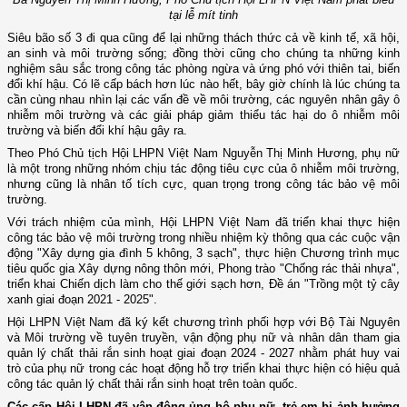
tại lễ mít tinh
Siêu bão số 3 đi qua cũng để lại những thách thức cả về kinh tế, xã hội,
an sinh và môi trường sống; đồng thời cũng cho chúng ta những kinh
nghiệm sâu sắc trong công tác phòng ngừa và ứng phó với thiên tai, biến
đổi khí hậu. Có lẽ cấp bách hơn lúc nào hết, bây giờ chính là lúc chúng ta
cần cùng nhau nhìn lại các vấn đề về môi trường, các nguyên nhân gây ô
nhiễm môi trường và các giải pháp giảm thiểu tác hại do ô nhiễm môi
trường và biến đổi khí hậu gây ra.
Theo Phó Chủ tịch Hội LHPN Việt Nam Nguyễn Thị Minh Hương, phụ nữ
là một trong những nhóm chịu tác động tiêu cực của ô nhiễm môi trường,
nhưng cũng là nhân tố tích cực, quan trọng trong công tác bảo vệ môi
trường.
Với trách nhiệm của mình, Hội LHPN Việt Nam đã triển khai thực hiện
công tác bảo vệ môi trường trong nhiều nhiệm kỳ thông qua các cuộc vận
động "Xây dựng gia đình 5 không, 3 sạch", thực hiện Chương trình mục
tiêu quốc gia Xây dựng nông thôn mới, Phong trào "Chống rác thải nhựa",
triển khai Chiến dịch làm cho thế giới sạch hơn, Đề án "Trồng một tỷ cây
xanh giai đoạn 2021 - 2025".
Hội LHPN Việt Nam đã ký kết chương trình phối hợp với Bộ Tài Nguyên
và Môi trường về tuyên truyền, vận động phụ nữ và nhân dân tham gia
quản lý chất thải rắn sinh hoạt giai đoạn 2024 - 2027 nhằm phát huy vai
trò của phụ nữ trong các hoạt động hỗ trợ triển khai thực hiện có hiệu quả
công tác quản lý chất thải rắn sinh hoạt trên toàn quốc.
Các cấp Hội LHPN đã vận động ủng hộ phụ nữ, trẻ em bị ảnh hưởng