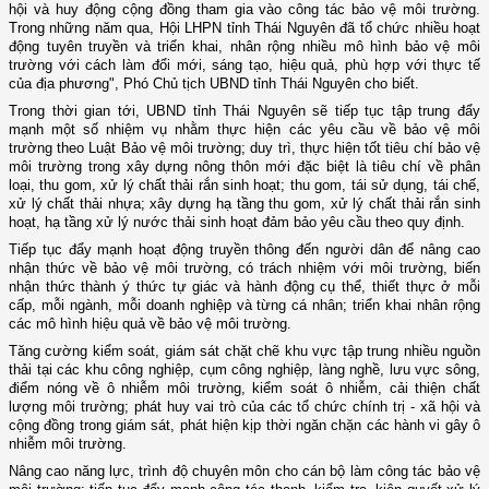
hội và huy động cộng đồng tham gia vào công tác bảo vệ môi trường.
Trong những năm qua, Hội LHPN tỉnh Thái Nguyên đã tổ chức nhiều hoạt
động tuyên truyền và triển khai, nhân rộng nhiều mô hình bảo vệ môi
trường với cách làm đổi mới, sáng tạo, hiệu quả, phù hợp với thực tế
của địa phương", Phó Chủ tịch UBND tỉnh Thái Nguyên cho biết.
Trong thời gian tới, UBND tỉnh Thái Nguyên sẽ tiếp tục tập trung đẩy
mạnh một số nhiệm vụ nhằm thực hiện các yêu cầu về bảo vệ môi
trường theo Luật Bảo vệ môi trường; duy trì, thực hiện tốt tiêu chí bảo vệ
môi trường trong xây dựng nông thôn mới đặc biệt là tiêu chí về phân
loại, thu gom, xử lý chất thải rắn sinh hoạt; thu gom, tái sử dụng, tái chế,
xử lý chất thải nhựa; xây dựng hạ tầng thu gom, xử lý chất thải rắn sinh
hoạt, hạ tầng xử lý nước thải sinh hoạt đảm bảo yêu cầu theo quy định.
Tiếp tục đẩy mạnh hoạt động truyền thông đến người dân để nâng cao
nhận thức về bảo vệ môi trường, có trách nhiệm với môi trường, biến
nhận thức thành ý thức tự giác và hành động cụ thể, thiết thực ở mỗi
cấp, mỗi ngành, mỗi doanh nghiệp và từng cá nhân; triển khai nhân rộng
các mô hình hiệu quả về bảo vệ môi trường.
Tăng cường kiểm soát, giám sát chặt chẽ khu vực tập trung nhiều nguồn
thải tại các khu công nghiệp, cụm công nghiệp, làng nghề, lưu vực sông,
điểm nóng về ô nhiễm môi trường, kiểm soát ô nhiễm, cải thiện chất
lượng môi trường; phát huy vai trò của các tổ chức chính trị - xã hội và
cộng đồng trong giám sát, phát hiện kịp thời ngăn chặn các hành vi gây ô
nhiễm môi trường.
Nâng cao năng lực, trình độ chuyên môn cho cán bộ làm công tác bảo vệ