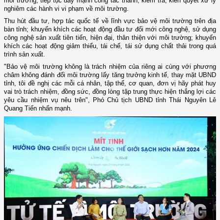
môi trường; tiếp tục đẩy mạnh công tác thanh, kiểm tra, kiên quyết xử lý
nghiêm các hành vi vi phạm về môi trường.
Thu hút đầu tư, hợp tác quốc tế về lĩnh vực bảo vệ môi trường trên địa
bàn tỉnh; khuyến khích các hoạt động đầu tư đổi mới công nghệ, sử dụng
công nghệ sản xuất tiên tiến, hiện đại, thân thiện với môi trường; khuyến
khích các hoạt động giảm thiểu, tái chế, tái sử dụng chất thải trong quá
trình sản xuất.
"Bảo vệ môi trường không là trách nhiệm của riêng ai cùng với phương
châm không đánh đổi môi trường lấy tăng trưởng kinh tế, thay mặt UBND
tỉnh, tôi đề nghị các mỗi cá nhân, tập thể, cơ quan, đơn vị hãy phát huy
vai trò trách nhiệm, đồng sức, đồng lòng tập trung thực hiện thắng lợi các
yêu cầu nhiệm vụ nêu trên", Phó Chủ tịch UBND tỉnh Thái Nguyên Lê
Quang Tiến nhấn mạnh.