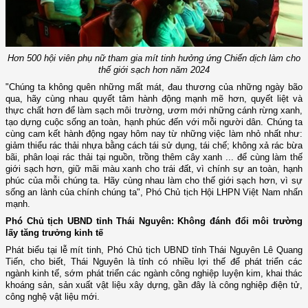
Hơn 500 hội viên phụ nữ tham gia mít tinh hưởng ứng Chiến dịch làm cho
thế giới sạch hơn năm 2024
"Chúng ta không quên những mất mát, đau thương của những ngày bão
qua, hãy cùng nhau quyết tâm hành động mạnh mẽ hơn, quyết liệt và
thực chất hơn để làm sạch môi trường, ươm mới những cánh rừng xanh,
tạo dựng cuộc sống an toàn, hạnh phúc đến với mỗi người dân. Chúng ta
cùng cam kết hành động ngay hôm nay từ những việc làm nhỏ nhất như:
giảm thiểu rác thải nhựa bằng cách tái sử dụng, tái chế; không xả rác bừa
bãi, phân loại rác thải tại nguồn, trồng thêm cây xanh ... để cùng làm thế
giới sạch hơn, giữ mãi màu xanh cho trái đất, vì chính sự an toàn, hạnh
phúc của mỗi chúng ta. Hãy cùng nhau làm cho thế giới sạch hơn, vì sự
sống an lành của chính chúng ta", Phó Chủ tịch Hội LHPN Việt Nam nhấn
mạnh.
Phó Chủ tịch UBND tỉnh Thái Nguyên: Không đánh đổi môi trường
lấy tăng trưởng kinh tế
Phát biểu tại lễ mít tinh, Phó Chủ tịch UBND tỉnh Thái Nguyên Lê Quang
Tiến, cho biết, Thái Nguyên là tỉnh có nhiều lợi thế để phát triển các
ngành kinh tế, sớm phát triển các ngành công nghiệp luyện kim, khai thác
khoáng sản, sản xuất vật liệu xây dựng, gần đây là công nghiệp điện tử,
công nghệ vật liệu mới.