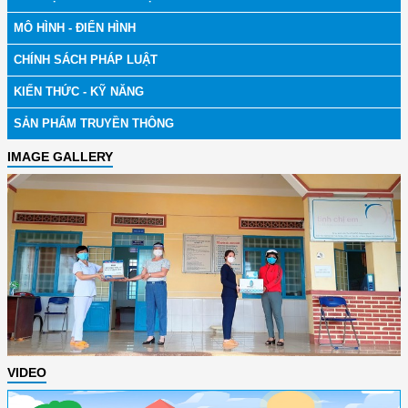
MÔ HÌNH - ĐIỂN HÌNH
CHÍNH SÁCH PHÁP LUẬT
KIẾN THỨC - KỸ NĂNG
SẢN PHẨM TRUYỀN THÔNG
IMAGE GALLERY
VIDEO