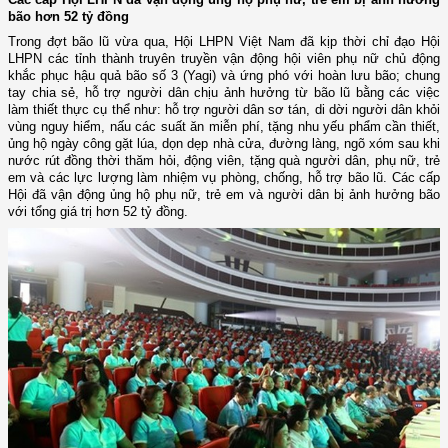
bão hơn 52 tỷ đồng
Trong đợt bão lũ vừa qua, Hội LHPN Việt Nam đã kịp thời chỉ đạo Hội
LHPN các tỉnh thành truyên truyền vận động hội viên phụ nữ chủ động
khắc phục hậu quả bão số 3 (Yagi) và ứng phó với hoàn lưu bão; chung
tay chia sẻ, hỗ trợ người dân chịu ảnh hưởng từ bão lũ bằng các việc
làm thiết thực cụ thể như: hỗ trợ người dân sơ tán, di dời người dân khỏi
vùng nguy hiểm, nấu các suất ăn miễn phí, tặng nhu yếu phẩm cần thiết,
ủng hộ ngày công gặt lúa, dọn dẹp nhà cửa, đường làng, ngõ xóm sau khi
nước rút đồng thời thăm hỏi, động viên, tặng quà người dân, phụ nữ, trẻ
em và các lực lượng làm nhiệm vụ phòng, chống, hỗ trợ bão lũ. Các cấp
Hội đã vận động ủng hộ phụ nữ, trẻ em và người dân bị ảnh hưởng bão
với tổng giá trị hơn 52 tỷ đồng.