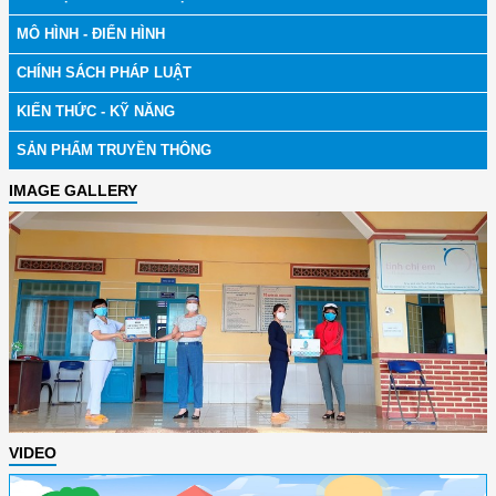
MÔ HÌNH - ĐIỂN HÌNH
CHÍNH SÁCH PHÁP LUẬT
KIẾN THỨC - KỸ NĂNG
SẢN PHẨM TRUYỀN THÔNG
IMAGE GALLERY
VIDEO