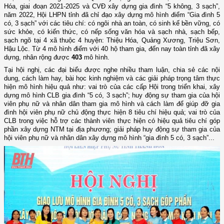
Hóa, giai đoạn 2021-2025 và CVĐ xây dựng gia đình “5 không, 3 sạch”,
năm 2022, Hội LHPN tỉnh đã chỉ đạo xây dựng mô hình điểm “Gia đình 5
có, 3 sạch” với các tiêu chí: có ngôi nhà an toàn, có sinh kế bền vững, có
sức khỏe, có kiến thức, có nếp sống văn hóa và sạch nhà, sạch bếp,
sạch ngõ tại 4 xã thuộc 4 huyện: Thiệu Hóa, Quảng Xương, Triệu Sơn,
Hậu Lộc. Từ 4 mô hình điểm với 40 hộ tham gia, đến nay toàn tỉnh đã xây
dựng, nhân rộng được
403
mô hình.
Tại hội nghị, các đại biểu được nghe nhiều tham luận, chia sẻ các nội
dung, cách làm hay, bài học kinh nghiệm và các giải pháp trọng tâm thực
hiện mô hình hiệu quả như: vai trò của các cấp Hội trong triển khai, xây
dựng mô hình CLB gia đình “5 có, 3 sạch”; huy động sự tham gia của hội
viên phụ nữ và nhân dân tham gia mô hình và cách làm để giúp đỡ gia
đình hội viên phụ nữ chủ động thực hiện 8 tiêu chí hiệu quả; vai trò của
CLB trong việc hỗ trợ các thành viên thực hiện có hiệu quả tiêu chí góp
phần xây dựng NTM tại địa phương; giải pháp huy động sự tham gia của
hội viên phụ nữ và nhân dân xây dựng mô hình “gia đình 5 có, 3 sạch”...