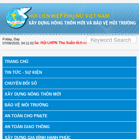
Skip to Content
Friday, Day
 bệnh
| Thanh Hóa: Hội LHPN Thọ Xuân tích cực góp phần nâng cao tỷ lệ người 
07/08/2026
,
04:11:03
TRANG CHỦ
TIN TỨC - SỰ KIỆN
CHUYỂN ĐỔI SỐ
XÂY DỰNG NÔNG THÔN MỚI
BẢO VỆ MÔI TRƯỜNG
AN TOÀN CHO PN&TE
AN TOÀN GIAO THÔNG
XÂY DỰNG GIA ĐÌNH HẠNH PHÚC