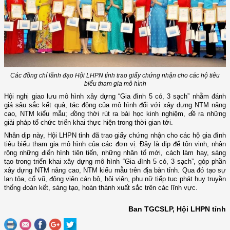
Các đồng chí lãnh đạo Hội LHPN tỉnh trao giấy chứng nhận cho các hộ tiêu
biểu tham gia mô hình
Hội nghị giao lưu mô hình xây dựng “Gia đình 5 có, 3 sạch” nhằm đánh
giá sâu sắc kết quả, tác động của mô hình đối với xây dựng NTM nâng
cao, NTM kiểu mẫu; đồng thời rút ra bài học kinh nghiệm, đề ra những
giải pháp tổ chức triển khai thực hiện trong thời gian tới.
Nhân dịp này, Hội LHPN tỉnh đã trao giấy chứng nhận cho các hộ gia đình
tiêu biểu tham gia mô hình của các đơn vị. Đây là dịp để tôn vinh, nhân
rộng những điển hình tiên tiến, những nhân tố mới, cách làm hay, sáng
tạo trong triển khai xây dựng mô hình “Gia đình 5 có, 3 sạch”, góp phần
xây dựng NTM nâng cao, NTM kiểu mẫu trên địa bàn tỉnh. Qua đó tạo sự
lan tỏa, cổ vũ, động viên cán bộ, hội viên, phụ nữ tiếp tục phát huy truyền
thống đoàn kết, sáng tạo, hoàn thành xuất sắc trên các lĩnh vực.
Ban TGCSLP, Hội LHPN tỉnh