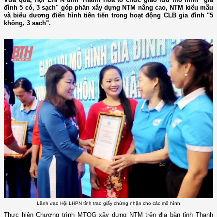
đình 5 có, 3 sạch" góp phần xây dựng NTM nâng cao, NTM kiểu mẫu
và biểu dương điển hình tiên tiến trong hoạt động CLB gia đình "5
không, 3 sạch".
Lãnh đạo Hội LHPN tỉnh trao giấy chứng nhận cho các mô hình
Thực hiện Chương trình MTQG xây dựng NTM trên địa bàn tỉnh Thanh