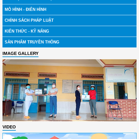
MÔ HÌNH - ĐIỂN HÌNH
CHÍNH SÁCH PHÁP LUẬT
KIẾN THỨC - KỸ NĂNG
SẢN PHẨM TRUYỀN THÔNG
IMAGE GALLERY
VIDEO