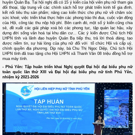
huyện Quản Bạ. Tại hội nghị đã có 15 ý kiến của hội viên phụ nữ tham gia
đối thoại, tập trung về các chính sách hỗ trợ phát triển kinh tế gia đình,
kết nối tiêu thụ sản phẩm; nâng cao kiến thức cho phụ nữ về chăm sóc
sức khoẻ; việc triển khai thực hiện các phong trào thi đua, cuộc vận động
của Hội, công tác thu nộp hội phí. Bên cạnh đó, một số ý kiến cũng chia
sẻ, đề xuất các giải pháp xoá bỏ các phong tục, tập quán lạc hậu, xây
dựng đời sống văn hoá tại khu dân cư... Các ý kiến được Chủ tịch Hội
LHPN tỉnh và lãnh đạo huyện Quản Bạ tiếp thu, trả lời thoả đáng, tạo
được niềm tin, sự hài lòng của phụ nữ đối với tổ chức Hội và cấp uỷ,
chính quyền địa phương. Dịp này, bà Chu Thị Ngọc Diệp, Chủ tịch Hội
LHPN tỉnh đã trao tặng cho Hội LHPN xã Thanh Vân 08 triệu đồng hỗ trợ
mua máy tính.
- Phú Yên:
Tập huấn t
riển khai Nghị quyết Đại hội đại biểu
p
hụ nữ
toàn quốc lần thứ XIII và Đại hội đại biểu
p
hụ nữ
tỉnh Phú Yên
,
nhiệm kỳ 2021-2026