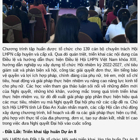
Chương trình tập huấn được tổ chức cho
139 cán bộ chuyên trách Hội
LHPN cấp huyện và cấp xã. Qua đó quán triệt, triển khai các nội dung của
Điều lệ và hướng dẫn thực hiện Điều lệ Hội LHPN Việt Nam khóa XIII,
hướng dẫn nghiệp vụ xây dựng tổ chức Hội nhiệm kỳ 2022-2027, chỉ tiêu
giám sát và phản biện xã hội, công tác giải quyết đơn thư, lên tiếng bảo
vệ quyền và lợi ích hợp pháp, chính đáng của phụ nữ, trẻ em, một số chỉ
tiêu, hoạt động và giải pháp thực hiện nhiệm vụ nâng cao năng lực kinh tế
cho phụ nữ. Các học viên tham gia thảo luận sôi nổi về những điểm mới
của Nghị quyết, những khó khăn, vướng mắc trong quá trình triển khai
thực hiện nhiệm vụ, từ đó đề xuất giải pháp góp phần thực hiện hiệu quả
các mục tiêu, nhiệm vụ mà Nghị quyết Đại hội phụ nữ các cấp đề ra.
Chủ
tịch Hội LHPN tỉnh Lê Đào An Xuân nhấn mạnh
,
các cấp Hội cần chủ động
xây dựng chương trình, kế hoạch và đề ra các giải pháp thực hiện cụ thể,
phù hợp với thực tế của địa phương, đơn vị, tạo sự đoàn kết, nhất trí cao
trong việc đưa Nghị quyết Đại hội vào cuộc sống.
- Đắk Lắk: Triển khai tập huấn Dự án 8
Hội LHPN tỉnh
Đắk Lắk
tổ chức
Hội nghị triển khai, lớp tập huấn Dự án 8