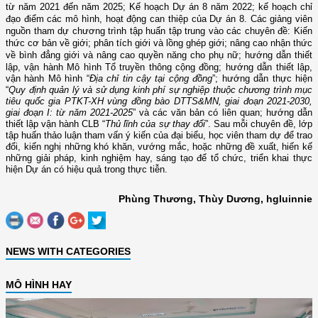
từ năm 2021 đến năm 2025;
Kế hoạch Dự án 8 năm 2022; kế hoạch chỉ
đạo điểm các mô hình, hoạt động can thiệp của Dự án 8. Các giảng viên
nguồn tham dự chương trình tập huấn tập trung vào các chuyên đề: Kiến
thức cơ bản về giới; phân tích giới và lồng ghép giới; nâng cao nhận thức
về bình đẳng giới và nâng cao quyền năng cho phụ nữ; hướng dẫn thiết
lập, vận hành Mô hình Tổ truyền thông cộng đồng; h
ướng dẫn thiết lập,
vận hành Mô hình “
Địa chỉ tin cậy tại cộng đồng
”;
h
ướng dẫn thực hiện
“
Quy định quản lý và sử dụng kinh phí sự nghiệp thuộc chương trình mục
tiêu quốc gia PTKT-XH vùng đồng bào DTTS&MN, giai đoạn 2021-2030,
giai đoạn I: từ năm 2021-2025
” và các văn bản có liên quan;
h
ướng dẫn
thiết lập vận hành CLB “
Thủ lĩnh của sự thay đổi
”
.
Sau mỗi chuyên đề, lớp
tập huấn thảo luận tham vấn ý kiến của đại biểu, học viên tham dự để trao
đổi, kiến nghị những khó khăn, vướng mắc, hoặc những đề xuất, hiến kế
những giải pháp, kinh nghiệm hay, sáng tạo để tổ chức, triển khai thực
hiện Dự án có hiệu quả trong thực tiễn.
Phùng Thương, Thùy Dương, hgluinnie
NEWS WITH CATEGORIES
MÔ HÌNH HAY