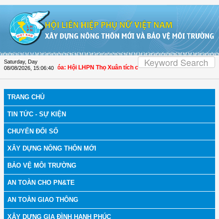
Skip to Content
Saturday, Day
ch bệnh
| Thanh Hóa: Hội LHPN Thọ Xuân tích cực góp phần nâng cao tỷ lệ ngườ
08/08/2026
,
15:06:41
TRANG CHỦ
TIN TỨC - SỰ KIỆN
CHUYỂN ĐỔI SỐ
XÂY DỰNG NÔNG THÔN MỚI
BẢO VỆ MÔI TRƯỜNG
AN TOÀN CHO PN&TE
AN TOÀN GIAO THÔNG
XÂY DỰNG GIA ĐÌNH HẠNH PHÚC