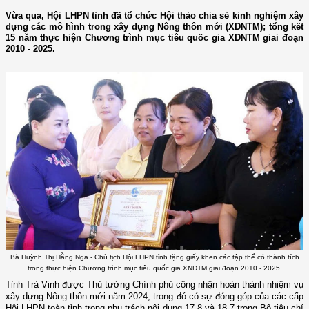
Vừa qua, Hội LHPN tỉnh đã tổ chức Hội thảo chia sẻ kinh nghiệm xây
dựng các mô hình trong xây dựng Nông thôn mới (XDNTM); tổng kết
15 năm thực hiện Chương trình mục tiêu quốc gia XDNTM giai đoạn
2010 - 2025.
Bà Huỳnh Thị Hằng Nga - Chủ tịch Hội LHPN tỉnh tặng giấy khen các tập thể có thành tích
trong thực hiện Chương trình mục tiêu quốc gia XNDTM giai đoạn 2010 - 2025.
Tỉnh Trà Vinh được Thủ tướng Chính phủ công nhận hoàn thành nhiệm vụ
xây dựng Nông thôn mới năm 2024, trong đó có sự đóng góp của các cấp
Hội LHPN toàn tỉnh trong phụ trách nội dung 17.8 và 18.7 trong Bộ tiêu chí