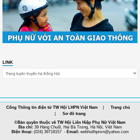
LINK
Cổng Thông tin điện tử TW Hội LHPN Việt Nam
Trang chủ
Sơ đồ trang
©Bản quyền thuộc về TW Hội Liên Hiệp Phụ Nữ Việt Nam
Địa chỉ:
39 Hàng Chuối, Hai Bà Trưng, Hà Nội, Việt Nam
Điện thoại:
(024) 39718157 -
Email:
webhoilh
pnvn@yahoo.com