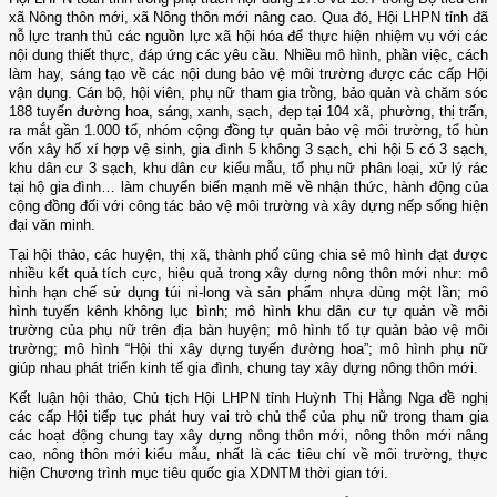
xã Nông thôn mới, xã Nông thôn mới nâng cao. Qua đó, Hội LHPN tỉnh đã
nỗ lực tranh thủ các nguồn lực xã hội hóa để thực hiện nhiệm vụ với các
nội dung thiết thực, đáp ứng các yêu cầu. Nhiều mô hình, phần việc, cách
làm hay, sáng tạo về các nội dung bảo vệ môi trường được các cấp Hội
vận dụng. Cán bộ, hội viên, phụ nữ tham gia trồng, bảo quản và chăm sóc
188 tuyến đường hoa, sáng, xanh, sạch, đẹp tại 104 xã, phường, thị trấn,
ra mắt gần 1.000 tổ, nhóm cộng đồng tự quản bảo vệ môi trường, tổ hùn
vốn xây hố xí hợp vệ sinh, gia đình 5 không 3 sạch, chi hội 5 có 3 sạch,
khu dân cư 3 sạch, khu dân cư kiểu mẫu, tổ phụ nữ phân loại, xử lý rác
tại hộ gia đình… làm chuyển biến mạnh mẽ về nhận thức, hành động của
cộng đồng đối với công tác bảo vệ môi trường và xây dựng nếp sống hiện
đại văn minh.
Tại hội thảo, các huyện, thị xã, thành phố cũng chia sẻ mô hình đạt được
nhiều kết quả tích cực, hiệu quả trong xây dựng nông thôn mới như: mô
hình hạn chế sử dụng túi ni-long và sản phẩm nhựa dùng một lần; mô
hình tuyến kênh không lục bình; mô hình khu dân cư tự quản về môi
trường của phụ nữ trên địa bàn huyện; mô hình tổ tự quản bảo vệ môi
trường; mô hình “Hội thi xây dựng tuyến đường hoa”; mô hình phụ nữ
giúp nhau phát triển kinh tế gia đình, chung tay xây dựng nông thôn mới.
Kết luận hội thảo, Chủ tịch Hội LHPN tỉnh Huỳnh Thị Hằng Nga đề nghị
các cấp Hội tiếp tục phát huy vai trò chủ thể của phụ nữ trong tham gia
các hoạt động chung tay xây dựng nông thôn mới, nông thôn mới nâng
cao, nông thôn mới kiểu mẫu, nhất là các tiêu chí về môi trường, thực
hiện Chương trình mục tiêu quốc gia XDNTM thời gian tới.