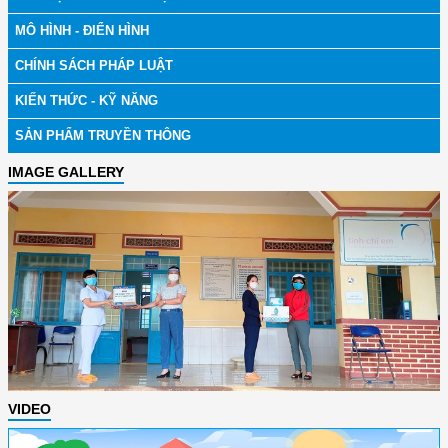
MÔ HÌNH - ĐIỂN HÌNH
CHÍNH SÁCH PHÁP LUẬT
KIẾN THỨC - KỸ NĂNG
SẢN PHẨM TRUYỀN THÔNG
IMAGE GALLERY
VIDEO