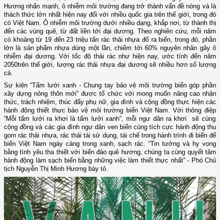
Hương nhấn mạnh, ô nhiễm môi trường đang trở thành vấn đề nóng
và là
thách thức lớn nhất hiện nay đối với nhiều quốc gia trên thế giới, trong đó
có Việt Nam. Ô nhiễm môi trường dưới nhiều dạng
,
khắp nơi, từ thành thị
đến các vùng quê
,
t
ừ đất liền tới đại dương. Theo nghiên cứu, mỗi năm
có khoảng từ 19 đến 23 triệu tấn rác thải nhựa đổ ra biển, trong đó, phần
lớn là sản phẩm nhựa dùng một lần, chiếm tới 60% nguyên nhân gây ô
nhiễm đại dương. Với tốc độ thải rác như hiện nay, ước tính đến năm
2050
trên thế giới, lượng rác thải nhựa đại dương sẽ nhiều hơn số lượng
cá.
Sự kiện “Tấm lưới xanh - Chung tay bảo vệ môi trường biển góp phần
xây dựng nông thôn mới” được tổ chức với mong muốn nâng cao nhận
thức, trách nhiệm, thúc đẩy phụ nữ, gia đình và cộng đồng thực hiện các
hành động thiết thực bảo vệ môi trường biển Việt Nam
.
V
ới thông điệp
“
Mỗi tấm lưới ra khơi là
tấm lưới xanh
”
,
mỗi
ngư dân ra khơi
sẽ cùng
cộng đồng và các gia đình ngư dân ven biển cùng tích cực hành động thu
gom rác thải nhựa, rác thải tái sử dụng, tái chế trong hành trình đi biển để
biển Việt Nam ngày càng trong xanh, sạch rác. “Tin tưởng và h
y
vọng
bằng tình yêu tha thiết với biển đảo quê hương
,
chúng ta cùng quyết tâm
hành động làm sạch biển bằng những việc làm thiết thực nhất”
-
Phó Chủ
tịch Nguyễn Thị Minh
Hương bày tỏ.