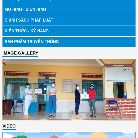
MÔ HÌNH - ĐIỂN HÌNH
CHÍNH SÁCH PHÁP LUẬT
KIẾN THỨC - KỸ NĂNG
SẢN PHẨM TRUYỀN THÔNG
IMAGE GALLERY
VIDEO