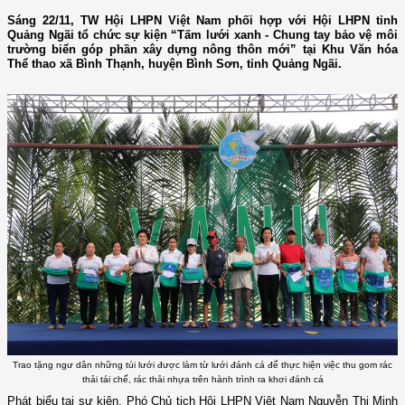
Sáng 22/11, TW Hội LHPN Việt Nam phối hợp với Hội LHPN tỉnh
Quảng Ngãi tổ chức sự kiện “Tấm lưới xanh - Chung tay bảo vệ môi
trường biển góp phần xây dựng nông thôn mới” tại Khu Văn hóa
Thể thao xã Bình Thạnh, huyện Bình Sơn, tỉnh Quảng Ngãi.
Trao tặng ngư dân những túi lưới được làm từ lưới đánh cá để thực hiện việc thu gom rác
thải tái chế, rác thải nhựa trên hành trình ra khơi đánh cá
Phát biểu tại sự kiện, Phó Chủ tịch Hội LHPN Việt Nam Nguyễn Thị Minh