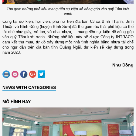
Thu gom những phế liệu mang đến sự kiện để đóng góp vào quỹ Tấm lưới
xanh
Cũng tại sự kiện,
hội viên,
phụ nữ
trên địa bàn
03 xã Bình Thạnh, Bình
Thuận và Bình Đông
(
huyện Bình Sơn
)
đã thu gom
rác thải
phế liệu
có thể
tái chế
như giấy, vỏ lon, vỏ chai nhựa,…
mang đến sự kiện để đóng góp
vào quỹ Tấm lưới xanh.
N
hững phế liệu này sẽ được Công ty INTRACO
cam kết thu mua, từ đó xây dựng một nhà tình nghĩa bằng nhựa tái chế
cho ngư dân trên địa bàn tỉnh Quảng Ngãi, dự kiến sẽ xây dựng trong
năm 2023.
Như Đồng
NEWS WITH CATEGORIES
MÔ HÌNH HAY