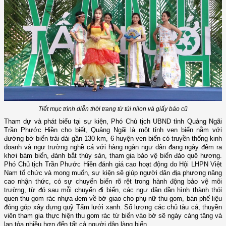
Tiết mục trình diễn thời trang từ túi nilon và giấy báo cũ
Tham dự và phát biểu tại sự kiện,
Phó Chủ tịch UBND tỉnh Quảng Ngãi
Trần Phước Hiền cho biết, Quảng Ngãi là một tỉnh ven biển nằm với
đường bờ biển trải dài gần 130 km, 6 huyện ven biển có truyền thống kinh
doanh và ngư trường nghề cá với hàng ngàn ngư dân đang ngày đêm ra
khơi bám biển, đánh bắt thủy sản, tham gia bảo vệ biển đảo quê hương.
Phó Chủ tịch Trần Phước Hiền đánh giá cao hoạt động do Hội LHPN Việt
Nam tổ chức và
mong
muốn, sự kiện sẽ giúp
người dân địa phương
nâng
cao nhận thức,
có sự chuyển biến rõ rệt
trong
hành động
bảo vệ môi
trường
, từ đó
s
au mỗi chuyến đi biển, các ngư dân dần hình thành thói
quen thu gom rác nhựa đem về bờ giao cho phụ nữ thu gom, bán phế liệu
đóng góp xây dựng quỹ Tấm lưới xanh. Số lượng các chủ tàu cá, thuyền
viên tham gia thực hiện thu gom rác từ biển vào bờ sẽ ngày càng tăng và
lan tỏa nhiều hơn đến tất cả người dân làng biển.