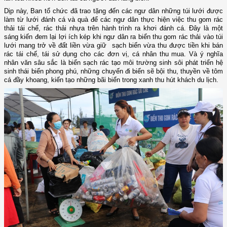
Dịp này, Ban tổ chức
đã
trao tặng đến các ngư dân những túi lưới được
làm từ lưới đánh cá và quà để các ngư dân thực hiện việc thu gom rác
thải tái chế, rác thải nhựa trên hành trình ra khơi đánh cá. Đây là một
sáng kiến đem lại lợi ích kép khi ngư dân ra biển thu gom rác thải vào túi
lưới mang trở về đất liền vừa giữ sạch biển vừa thu được tiền khi bán
rác tái chế, tái sử dụng cho các đơn vị, cá nhân thu mua. Và ý nghĩa
nhân văn sâu sắc là biển sạch rác tạo môi trường sinh sôi phát triển hệ
sinh thái biển phong phú, những chuyến đi biển sẽ bội thu, thuyền về tôm
cá đầy khoang, kiến tạo những bãi biển trong xanh thu hút khách du lịch.