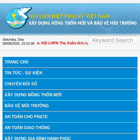
Skip to Content
Saturday, Day
 bệnh
| Thanh Hóa: Hội LHPN Thọ Xuân tích cực góp phần nâng cao tỷ lệ người 
08/08/2026
,
19:10:09
TRANG CHỦ
TIN TỨC - SỰ KIỆN
CHUYỂN ĐỔI SỐ
XÂY DỰNG NÔNG THÔN MỚI
BẢO VỆ MÔI TRƯỜNG
AN TOÀN CHO PN&TE
AN TOÀN GIAO THÔNG
XÂY DỰNG GIA ĐÌNH HẠNH PHÚC