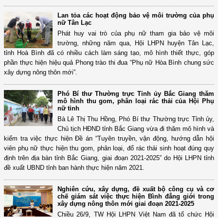
Lan tỏa các hoạt động bảo vệ môi trường của phụ
nữ Tân Lạc
Phát huy vai trò của phụ nữ tham gia bảo vệ môi
trường, những năm qua, Hội LHPN huyện Tân Lạc,
tỉnh Hoà Bình đã có nhiều cách làm sáng tạo, mô hình thiết thực, góp
phần thực hiện hiệu quả Phong trào thi đua “Phụ nữ Hòa Bình chung sức
xây dựng nông thôn mới”.
Phó Bí thư Thường trực Tỉnh ủy Bắc Giang thăm
mô hình thu gom, phân loại rác thải của Hội Phụ
nữ tỉnh
Bà Lê Thị Thu Hồng, Phó Bí thư Thường trực Tỉnh ủy,
Chủ tịch HĐND tỉnh Bắc Giang vừa đi thăm mô hình và
kiểm tra việc thực hiện Đề án “Tuyên truyền, vận động, hướng dẫn hội
viên phụ nữ thực hiện thu gom, phân loại, đổ rác thải sinh hoạt đúng quy
định trên địa bàn tỉnh Bắc Giang, giai đoạn 2021-2025” do Hội LHPN tỉnh
đề xuất UBND tỉnh ban hành thực hiện năm 2021.
Nghiên cứu, xây dựng, đề xuất bộ công cụ và cơ
chế giám sát việc thực hiện Bình đẳng giới trong
xây dựng nông thôn mới giai đoạn 2021-2025
Chiều 26/9, TW Hội LHPN Việt Nam đã tổ chức Hội