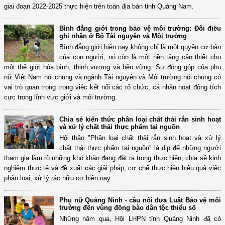
giai đoạn 2022-2025 thực hiện trên toàn địa bàn tỉnh Quảng Nam.
Bình đẳng giới trong bảo vệ môi trường: Đôi điều
ghi nhận ở Bộ Tài nguyên và Môi trường
Bình đẳng giới hiện nay không chỉ là một quyền cơ bản
của con người, nó còn là một nền tảng cần thiết cho
một thế giới hòa bình, thịnh vượng và bền vững. Sự đóng góp của phụ
nữ Việt Nam nói chung và ngành Tài nguyên và Môi trường nói chung có
vai trò quan trọng trong việc kết nối các tổ chức, cá nhân hoạt động tích
cực trong lĩnh vực giới và môi trường.
Chia sẻ kiến thức phân loại chất thải rắn sinh hoạt
và xử lý chất thải thực phẩm tại nguồn
Hội thảo "Phân loại chất thải rắn sinh hoạt và xử lý
chất thải thực phẩm tại nguồn" là dịp để những người
tham gia làm rõ những khó khăn đang đặt ra trong thực hiện, chia sẻ kinh
nghiệm thực tế và đề xuất các giải pháp, cơ chế thực hiện hiệu quả việc
phân loại, xử lý rác hữu cơ hiện nay.
Phụ nữ Quảng Ninh - cầu nối đưa Luật Bảo vệ môi
trường đến vùng đồng bào dân tộc thiểu số
Những năm qua, Hội LHPN tỉnh Quảng Ninh đã có