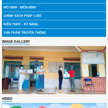
MÔ HÌNH - ĐIỂN HÌNH
CHÍNH SÁCH PHÁP LUẬT
KIẾN THỨC - KỸ NĂNG
SẢN PHẨM TRUYỀN THÔNG
IMAGE GALLERY
VIDEO