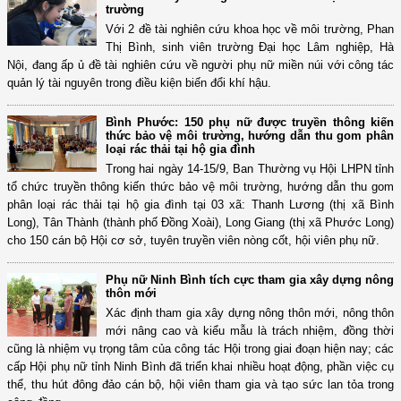
trường
Với 2 đề tài nghiên cứu khoa học về môi trường, Phan
Thị Bình, sinh viên trường Đại học Lâm nghiệp, Hà
Nội, đang ấp ủ đề tài nghiên cứu về người phụ nữ miền núi với công tác
quản lý tài nguyên trong điều kiện biến đổi khí hậu.
Bình Phước: 150 phụ nữ được truyền thông kiến
thức bảo vệ môi trường, hướng dẫn thu gom phân
loại rác thải tại hộ gia đình
Trong hai ngày 14-15/9, Ban Thường vụ Hội LHPN tỉnh
tổ chức truyền thông kiến thức bảo vệ môi trường, hướng dẫn thu gom
phân loại rác thải tại hộ gia đình tại 03 xã: Thanh Lương (thị xã Bình
Long), Tân Thành (thành phố Đồng Xoài), Long Giang (thị xã Phước Long)
cho 150 cán bộ Hội cơ sở, tuyên truyền viên nòng cốt, hội viên phụ nữ.
Phụ nữ Ninh Bình tích cực tham gia xây dựng nông
thôn mới
Xác định tham gia xây dựng nông thôn mới, nông thôn
mới nâng cao và kiểu mẫu là trách nhiệm, đồng thời
cũng là nhiệm vụ trọng tâm của công tác Hội trong giai đoạn hiện nay; các
cấp Hội phụ nữ tỉnh Ninh Bình đã triển khai nhiều hoạt động, phần việc cụ
thể, thu hút đông đảo cán bộ, hội viên tham gia và tạo sức lan tỏa trong