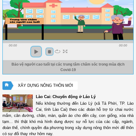
00:00
00:00
Bảo vệ người cao tuổi tại các trung tâm chăm sóc trong mùa dịch
Covid-19
XÂY DỰNG NÔNG THÔN MỚI
Lào Cai: Chuyển động ở Láo Lý
Nếu không thường đến Láo Lý (xã Tả Phời, TP. Lào
Cai, tỉnh Lào Cai) theo các đoàn hỗ trợ từ chai nước
mắm, cân đường, chăn, màn, quần áo cho đến cây, con giống, xóa nhà
tạm... thì thật khó mà hình dung được sự nỗ lực của các cấp, ngành,
đoàn thể, chính quyền địa phương trong xây dựng nông thôn mới để thôn
có sự đổi thay như hôm nay.