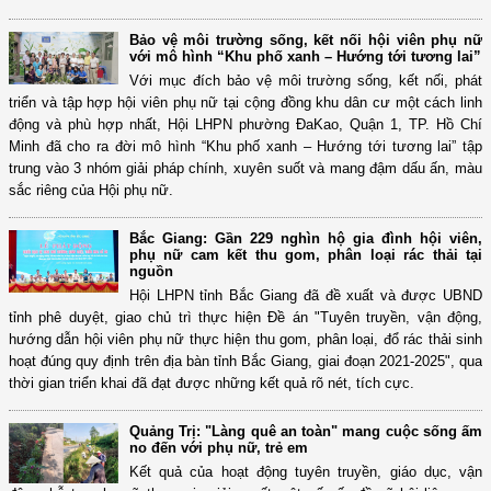
Bảo vệ môi trường sống, kết nối hội viên phụ nữ
với mô hình “Khu phố xanh – Hướng tới tương lai”
Với mục đích bảo vệ môi trường sống, kết nối, phát
triển và tập hợp hội viên phụ nữ tại cộng đồng khu dân cư một cách linh
động và phù hợp nhất, Hội LHPN phường ĐaKao, Quận 1, TP. Hồ Chí
Minh đã cho ra đời mô hình “Khu phố xanh – Hướng tới tương lai” tập
trung vào 3 nhóm giải pháp chính, xuyên suốt và mang đậm dấu ấn, màu
sắc riêng của Hội phụ nữ.
Bắc Giang: Gần 229 nghìn hộ gia đình hội viên,
phụ nữ cam kết thu gom, phân loại rác thải tại
nguồn
Hội LHPN tỉnh Bắc Giang đã đề xuất và được UBND
tỉnh phê duyệt, giao chủ trì thực hiện Đề án "Tuyên truyền, vận động,
hướng dẫn hội viên phụ nữ thực hiện thu gom, phân loại, đổ rác thải sinh
hoạt đúng quy định trên địa bàn tỉnh Bắc Giang, giai đoạn 2021-2025", qua
thời gian triển khai đã đạt được những kết quả rõ nét, tích cực.
Quảng Trị: "Làng quê an toàn" mang cuộc sống ấm
no đến với phụ nữ, trẻ em
Kết quả của hoạt động tuyên truyền, giáo dục, vận