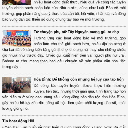
nhiều hoạt động thiết thực, hiệu quả về công tác tuyên
truyền chính sách pháp luật của Nhà nước, cũng như Luật Bảo vệ môi
trường, góp phần nâng cao ý thức của cán bộ, hội viên, nhân dân và đồng
bào vùng dân tộc thiểu số cùng chung tay bảo vệ môi trường.
Từ chuyện phụ nữ Tây Nguyên mang gùi ra chợ
Hưởng ứng các hoạt động bảo vệ môi trường, góp
phần làm cho thế giới sạch hơn, nhiều địa phương ở
Gia Lai đã có sáng kiến tặng gùi đi chợ cho phụ nữ thay cho những chiếc
giỏ nhựa như trước đây. Chiếc gùi xuất hiện trên vai người phụ nữ Jrai,
Bahnar ra chợ mang theo bao câu chuyện về sản phẩm văn hóa đặc
trưng này.
Hòa Bình: Để không còn những hệ lụy của tảo hôn
Dù công tác tuyên truyền được thực hiện thường
xuyên, liên tục, nhưng thời gian qua, tình trạng tảo hôn
vẫn diễn ra ở vùng cao, vùng sâu, vùng đồng bào dân tộc tỉnh Hòa Bình,
gây nhiều hệ lụy đến đời sống xã hội, làm giảm chất lượng dân số, chất
lượng giống nòi.
Tin hoạt động Hội
- Yên Bái: Tập huấn về phát triển du lịch cộng đồng - Lạng Sơn: Ra mắt