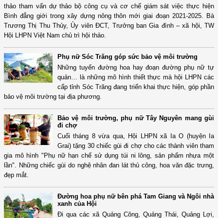
thảo tham vấn dự thảo bộ công cụ và cơ chế giám sát việc thực hiện
Bình đẳng giới trong xây dựng nông thôn mới giai đoạn 2021-2025. Bà
Trương Thị Thu Thủy, Ủy viên ĐCT, Trưởng ban Gia đình – xã hội, TW
Hội LHPN Việt Nam chủ trì hội thảo.
Phụ nữ Sóc Trăng góp sức bảo vệ môi trường
Những tuyến đường hoa hay đoạn đường phụ nữ tự
quản… là những mô hình thiết thực mà hội LHPN các
cấp tỉnh Sóc Trăng đang triển khai thực hiện, góp phần
bảo vệ môi trường tại địa phương.
Bảo vệ môi trường, phụ nữ Tây Nguyên mang gùi
đi chợ
Cuối tháng 8 vừa qua, Hội LHPN xã Ia O (huyện Ia
Grai) tặng 30 chiếc gùi đi chợ cho các thành viên tham
gia mô hình "Phụ nữ hạn chế sử dụng túi ni lông, sản phẩm nhựa một
lần". Những chiếc gùi do nghệ nhân đan lát thủ công, hoa văn đặc trưng,
đẹp mắt.
Đường hoa phụ nữ bên phá Tam Giang và Ngôi nhà
xanh của Hội
Đi qua các xã Quảng Công, Quảng Thái, Quảng Lợi,