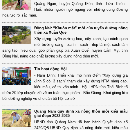
Quảng Ngạn, huyện Quảng Điền, tỉnh Thừa Thiên -
Huế, nhiều người ngỡ ngàng với những cung đường
hoa rực rỡ sắc màu.
Đồng Nai: “Khuôn mặt” mới của tuyến đường nông
thôn xã Xuân Quế
Xây dựng tuyến đường hoa, cây xanh, tạo cảnh quan
môi trường sáng - xanh - sạch - đẹp là một cách làm
sáng tạo, hiệu quả, góp phần giúp xã Xuân Quế, huyện Cẩm Mỹ, tỉnh
Đồng Nai, nâng cao chất lượng xây dựng nông thôn mới.
Tin hoạt động Hội
- Nam Định: Triển khai mô hình điểm “Xây dựng gia
đình 5 có, 3 sạch” tham gia xây dựng NTM nâng cao,
kiểu mẫu, đô thị văn minh - Hội LHPN tỉnh Thái Bình tổ
chức 20 lớp chuyên đề về an toàn thực phẩm - Bắc Giang: Khai giảng lớp
bồi dưỡng nghiệp vụ cho cán bộ Hội cơ sở
Quảng Nam quy định xã nông thôn mới kiểu mẫu
giai đoạn 2022-2025
UBND tỉnh Quảng Nam đã ban hành Quyết định số
2429/QĐ-UBND Quy định xã nông thôn mới kiểu mẫu