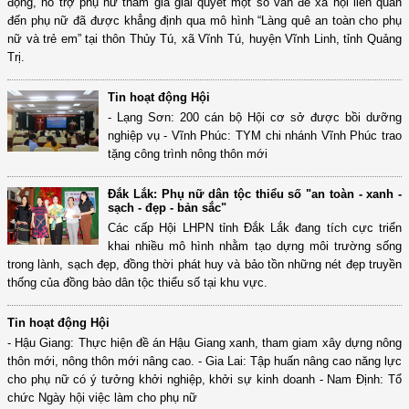
động, hỗ trợ phụ nữ tham gia giải quyết một số vấn đề xã hội liên quan
đến phụ nữ đã được khẳng định qua mô hình “Làng quê an toàn cho phụ
nữ và trẻ em” tại thôn Thủy Tú, xã Vĩnh Tú, huyện Vĩnh Linh, tỉnh Quảng
Trị.
Tin hoạt động Hội
- Lạng Sơn: 200 cán bộ Hội cơ sở được bồi dưỡng
nghiệp vụ - Vĩnh Phúc: TYM chi nhánh Vĩnh Phúc trao
tặng công trình nông thôn mới
Đắk Lắk: Phụ nữ dân tộc thiểu số "an toàn - xanh -
sạch - đẹp - bản sắc"
Các cấp Hội LHPN tỉnh Đắk Lắk đang tích cực triển
khai nhiều mô hình nhằm tạo dựng môi trường sống
trong lành, sạch đẹp, đồng thời phát huy và bảo tồn những nét đẹp truyền
thống của đồng bào dân tộc thiểu số tại khu vực.
Tin hoạt động Hội
- Hậu Giang: Thực hiện đề án Hậu Giang xanh, tham giam xây dựng nông
thôn mới, nông thôn mới nâng cao. - Gia Lai: Tập huấn nâng cao năng lực
cho phụ nữ có ý tưởng khởi nghiệp, khởi sự kinh doanh - Nam Định: Tổ
chức Ngày hội việc làm cho phụ nữ