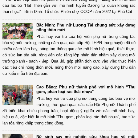
câu lạc bộ “Hát Then gắn với mô hình tuyến đường tự quản không rác
thải nhựa” - Bình Định: Tổ chức Phiên chợ OCOP năm 2022 tại Phù Cát
Bắc Ninh: Phụ nữ Lương Tài chung sức xây dựng
nông thôn mới
Phát huy vai trò của hội viên phụ nữ trong công tác
bảo vệ môi trường, những năm qua, các cấp Hội LHPN trong huyện đã có
nhiều cách làm hay, sáng tạo thông qua các mô hình hiệu quả, thiết thực,
có sức lan tỏa sâu rộng đến các tầng lớp nhân dân nhằm xây dựng môi
trường xanh - sạch - đẹp. Qua đó, góp phần tích cực vào việc thực hiện
các tiêu chí nông thôn mới, nông thôn mới nâng cao, xây dựng khu dân
cư kiểu mẫu trên địa bàn.
Cao Bằng: Phụ nữ thành phố với mô hình “Thu
gom, phân loại rác thải nhựa”
Phát huy vai trò của phụ nữ trong công tác bảo vệ môi
trường, thời gian qua, các cấp Hội Phụ nữ Thành phố
đã triển khai nhiều phong trào, hoạt động ý nghĩa với các mô hình hay,
hiệu quả, đặc biệt là mô hình “Thu gom, phân loại rác thải nhựa”, tạo sức
lan tỏa rộng khắp trong cộng đồng.
Nữ sinh say mê nghiên cứu khoa học về môi