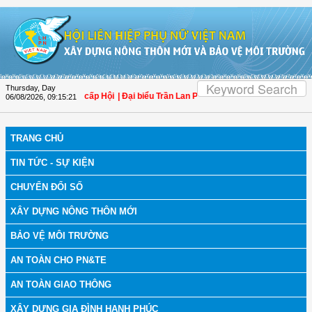
Skip to Content
Thursday, Day
 - Xã hội với các cấp Hội
| Đại biểu Trần Lan Phương: Không để hòa giải khiến 
06/08/2026
,
09:15:21
TRANG CHỦ
TIN TỨC - SỰ KIỆN
CHUYỂN ĐỔI SỐ
XÂY DỰNG NÔNG THÔN MỚI
BẢO VỆ MÔI TRƯỜNG
AN TOÀN CHO PN&TE
AN TOÀN GIAO THÔNG
XÂY DỰNG GIA ĐÌNH HẠNH PHÚC