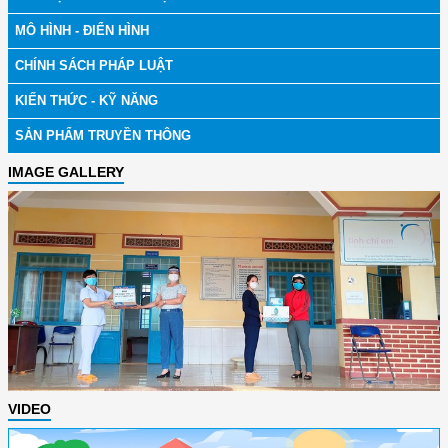
MÔ HÌNH - ĐIỂN HÌNH
CHÍNH SÁCH PHÁP LUẬT
KIẾN THỨC - KỸ NĂNG
SẢN PHẨM TRUYỀN THÔNG
IMAGE GALLERY
VIDEO