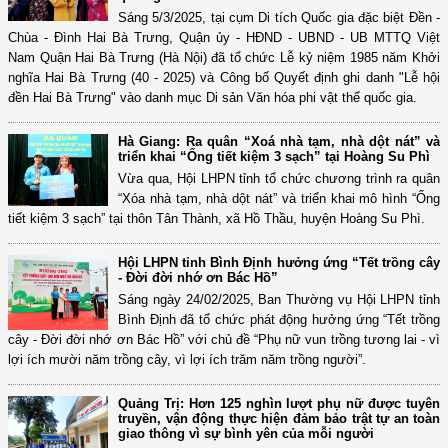
Sáng 5/3/2025, tại cụm Di tích Quốc gia đặc biệt Đền -
Chùa - Đình Hai Bà Trưng, Quận ủy - HĐND - UBND - UB MTTQ Việt
Nam Quận Hai Bà Trưng (Hà Nội) đã tổ chức Lễ kỷ niệm 1985 năm Khởi
nghĩa Hai Bà Trưng (40 - 2025) và Công bố Quyết định ghi danh "Lễ hội
đền Hai Bà Trưng" vào danh mục Di sản Văn hóa phi vật thể quốc gia.
Hà Giang: Ra quân “Xoá nhà tạm, nhà dột nát” và
triển khai “Ống tiết kiệm 3 sạch” tại Hoàng Su Phì
Vừa qua, Hội LHPN tỉnh tổ chức chương trình ra quân
“Xóa nhà tạm, nhà dột nát” và triển khai mô hình “Ống
tiết kiệm 3 sạch” tại thôn Tân Thành, xã Hồ Thầu, huyện Hoàng Su Phì.
Hội LHPN tỉnh Bình Định hưởng ứng “Tết trồng cây
- Đời đời nhớ ơn Bác Hồ”
Sáng ngày 24/02/2025, Ban Thường vụ Hội LHPN tỉnh
Bình Định đã tổ chức phát động hưởng ứng “Tết trồng
cây - Đời đời nhớ ơn Bác Hồ” với chủ đề “Phụ nữ vun trồng tương lai - vì
lợi ích mười năm trồng cây, vì lợi ích trăm năm trồng người”.
Quảng Trị: Hơn 125 nghìn lượt phụ nữ được tuyên
truyền, vận động thực hiện đảm bảo trật tự an toàn
giao thông vì sự bình yên của mỗi người