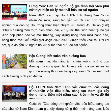
Hưng Yên: Gần 68 nghìn hộ gia đình hội viên phụ
nữ thực hiện xử lý rác thải hữu cơ tại nguồn
Năm 2024, các cấp Hội LHPN tỉnh Hưng Yên đã có
nhiều đổi mới, sáng tạo gắn với đề cao tính chuyên
nghiệp của cán bộ Hội trong thực hiện nhiệm vụ. Trong đó, Đề án (178)
”Phụ nữ Hưng Yên thực hiện phân loại, xử lý rác thải sinh hoạt tại hộ gia
đình góp phần bảo vệ môi trường, xây dựng nông thôn mới nâng cao,
nông thôn mới kiểu mẫu giai đoạn 2023-2026” được triển khai tại 129 cơ
sở, qua đó gần 68 nghìn hộ xử lý rác thải hữu cơ tại nguồn.
Hậu Giang: Nét xuân trên đường hoa
Mỗi sớm mai, khi nắng ấm chiếu xuống những con
đường của vùng quê Hậu Giang, sắc hoa rực rỡ và làn
gió nhẹ nhàng thổi qua hàng cây xanh đã tạo nên một
cảnh tượng bình yên đến lạ.
Hội LHPN tỉnh Nam Định với cuộc thi các công
trình/phần việc tiêu biểu, sáng tạo tham gia xây
dựng nông thôn mới nâng cao, kiểu mẫu và đô thị
văn minh
Cuộc thi “Các công trình/phần việc tiêu biểu, sáng tạo
của phụ nữ Nam Định tham gia xây dựng nông thôn mới nâng cao, kiểu