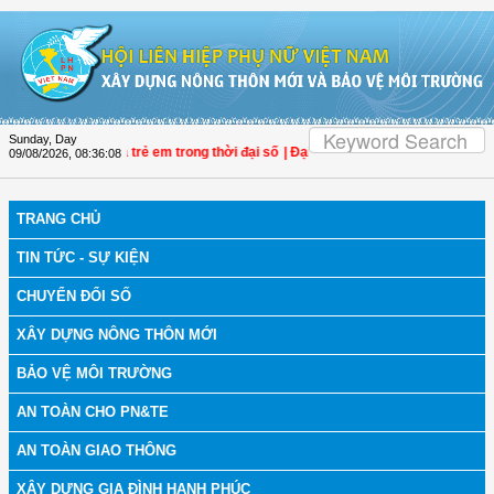
Skip to Content
Sunday, Day
ảo vệ phụ nữ và trẻ em trong thời đại số
| Đại biểu Trần Lan Phương: Giảm tiền
09/08/2026
,
08:36:09
TRANG CHỦ
TIN TỨC - SỰ KIỆN
CHUYỂN ĐỔI SỐ
XÂY DỰNG NÔNG THÔN MỚI
BẢO VỆ MÔI TRƯỜNG
AN TOÀN CHO PN&TE
AN TOÀN GIAO THÔNG
XÂY DỰNG GIA ĐÌNH HẠNH PHÚC