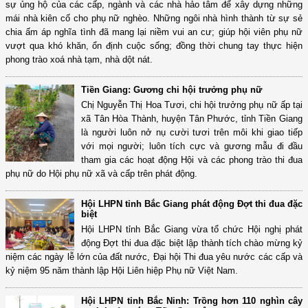
sự ủng hộ của các cấp, ngành và các nhà hảo tâm để xây dựng những
mái nhà kiên cố cho phụ nữ nghèo. Những ngôi nhà hình thành từ sự sẻ
chia ấm áp nghĩa tình đã mang lại niềm vui an cư; giúp hội viên phụ nữ
vượt qua khó khăn, ổn định cuộc sống; đồng thời chung tay thực hiện
phong trào xoá nhà tạm, nhà dột nát.
Tiền Giang: Gương chi hội trưởng phụ nữ
Chị Nguyễn Thị Hoa Tươi, chi hội trưởng phụ nữ ấp tại
xã Tân Hòa Thành, huyện Tân Phước, tỉnh Tiền Giang
là người luôn nở nụ cười tươi trên môi khi giao tiếp
với mọi người; luôn tích cực và gương mẫu đi đầu
tham gia các hoạt động Hội và các phong trào thi đua
phụ nữ do Hội phụ nữ xã và cấp trên phát động.
Hội LHPN tỉnh Bắc Giang phát động Đợt thi đua đặc
biệt
Hội LHPN tỉnh Bắc Giang vừa tổ chức Hội nghị phát
động Đợt thi đua đặc biệt lập thành tích chào mừng kỷ
niệm các ngày lễ lớn của đất nước, Đại hội Thi đua yêu nước các cấp và
kỷ niệm 95 năm thành lập Hội Liên hiệp Phụ nữ Việt Nam.
Hội LHPN tỉnh Bắc Ninh: Trồng hơn 110 nghìn cây