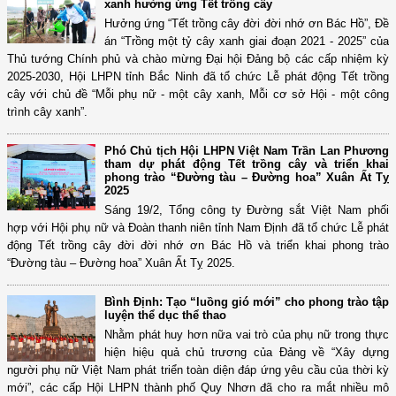
xanh hưởng ứng Tết trồng cây
Hưởng ứng “Tết trồng cây đời đời nhớ ơn Bác Hồ”, Đề
án “Trồng một tỷ cây xanh giai đoạn 2021 - 2025” của
Thủ tướng Chính phủ và chào mừng Đại hội Đảng bộ các cấp nhiệm kỳ
2025-2030, Hội LHPN tỉnh Bắc Ninh đã tổ chức Lễ phát động Tết trồng
cây với chủ đề “Mỗi phụ nữ - một cây xanh, Mỗi cơ sở Hội - một công
trình cây xanh”.
Phó Chủ tịch Hội LHPN Việt Nam Trần Lan Phương
tham dự phát động Tết trồng cây và triển khai
phong trào “Đường tàu – Đường hoa” Xuân Ất Tỵ
2025
Sáng 19/2, Tổng công ty Đường sắt Việt Nam phối
hợp với Hội phụ nữ và Đoàn thanh niên tỉnh Nam Định đã tổ chức Lễ phát
động Tết trồng cây đời đời nhớ ơn Bác Hồ và triển khai phong trào
“Đường tàu – Đường hoa” Xuân Ất Tỵ 2025.
Bình Định: Tạo “luồng gió mới” cho phong trào tập
luyện thể dục thể thao
Nhằm phát huy hơn nữa vai trò của phụ nữ trong thực
hiện hiệu quả chủ trương của Đảng về “Xây dựng
người phụ nữ Việt Nam phát triển toàn diện đáp ứng yêu cầu của thời kỳ
mới”, các cấp Hội LHPN thành phố Quy Nhơn đã cho ra mắt nhiều mô