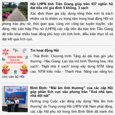
Hội LHPN tỉnh Tiền Giang giúp trên 437 nghìn hộ
đạt tiêu chí gia đình 5 không, 3 sạch
Xác định tham gia xây dựng nông thôn mới là trách
nhiệm và là nhiệm vụ trọng tâm trong hoạt động Hội và
phong trào phụ nữ, thời gian qua, cùng với công tác tuyên truyền, vận
động, Hội Liên hiệp Phụ nữ (LHPN) các cấp trên địa bàn tỉnh Tiền Giang
đã triển khai nhiều hoạt động phù hợp với tình hình, điều kiện thực tế và
đạt kết quả tích cực.
Tin hoạt động Hội
- Thái Bình: Chương trình Tặng áo dài trao gửi yêu
thương - Hậu Giang: Lan tỏa mô hình “Đường hoa, nhà
sạch”, “Ngôi nhà 4 sạch” trong xây dựng NTM nâng
cao, NTM kiểu mẫu - Thanh Hoá: Nâng cao năng lực
cho cán bộ Hội
Bình Định: “Mái ấm tình thương” của các cấp Hội
góp phần tích cực vào phong trào “Xoá nhà tạm,
nhà dột nát”
Hưởng ứng Cuộc vận động xây dựng “Mái ấm tình
thương” do Trung ương Hội LHPN Việt Nam phát động,
các cấp Hội phụ nữ trong tỉnh Bình Định đã tranh thủ