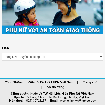
LINK
Cổng Thông tin điện tử TW Hội LHPN Việt Nam
Trang chủ
Sơ đồ trang
©Bản quyền thuộc về TW Hội Liên Hiệp Phụ Nữ Việt Nam
Địa chỉ:
39 Hàng Chuối, Hai Bà Trưng, Hà Nội, Việt Nam
Điện thoại:
(024) 39718157 -
Email:
webhoilh
pnvn@yahoo.com