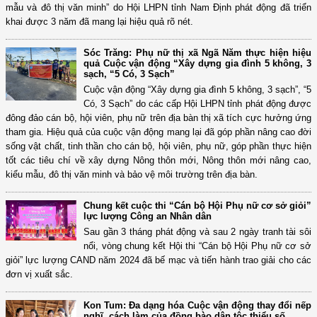
mẫu và đô thị văn minh” do Hội LHPN tỉnh Nam Định phát động đã triển
khai được 3 năm đã mang lại hiệu quả rõ nét.
Sóc Trăng: Phụ nữ thị xã Ngã Năm thực hiện hiệu
quả Cuộc vận động “Xây dựng gia đình 5 không, 3
sạch, “5 Có, 3 Sạch”
Cuộc vận động “Xây dựng gia đình 5 không, 3 sạch”, “5
Có, 3 Sạch” do các cấp Hội LHPN tỉnh phát động được
đông đảo cán bộ, hội viên, phụ nữ trên địa bàn thị xã tích cực hưởng ứng
tham gia. Hiệu quả của cuộc vận động mang lại đã góp phần nâng cao đời
sống vật chất, tinh thần cho cán bộ, hội viên, phụ nữ, góp phần thực hiện
tốt các tiêu chí về xây dựng Nông thôn mới, Nông thôn mới nâng cao,
kiểu mẫu, đô thị văn minh và bảo vệ môi trường trên địa bàn.
Chung kết cuộc thi “Cán bộ Hội Phụ nữ cơ sở giỏi”
lực lượng Công an Nhân dân
Sau gần 3 tháng phát động và sau 2 ngày tranh tài sôi
nổi, vòng chung kết Hội thi “Cán bộ Hội Phụ nữ cơ sở
giỏi” lực lượng CAND năm 2024 đã bế mạc và tiến hành trao giải cho các
đơn vị xuất sắc.
Kon Tum: Đa dạng hóa Cuộc vận động thay đổi nếp
nghĩ, cách làm của đồng bào dân tộc thiểu số