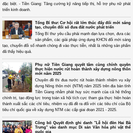
đặc biệt. - Tiền Giang: Tăng cường kỹ năng tiếp thị, hỗ trợ phụ nữ phát
triển kinh doanh.
Tổng Bí thư: Cơ hội rất lớn thúc đẩy đổi mới sáng
tạo, chuyển đổi số đưa đất nước phát triển
Tổng Bí thư yêu cầu phải mạnh dạn lựa chọn, đưa các
sản phẩm, các giải pháp ứng dụng KHCN đổi mới sáng
tạo, chuyển đổi số nhanh chóng đi vào thực tiễn, nhất là những sản phẩm
đã thấy hiệu quả.
Phụ nữ Tiền Giang quyết tâm cùng chính quyền
thực hiện nước rút hoàn thành xây dựng nông thôn
mới năm 2025
Chuyên đề thi đua nước rút hoàn thành nhiệm vụ xây
dựng Nông thôn mới (NTM) năm 2025 trên địa bàn tỉnh
Tiền Giang nhằm phát huy sức mạnh của cả hệ thống
chính trị, tạo động lực trong toàn xã hội tích cực tham gia thực hiện hoàn
thành xuất sắc các chỉ tiêu, nhiệm vụ đã đề ra đối với các tiêu chí của Bộ
tiêu chí quốc gia về xây dựng NTM các cấp giai đoạn 2021 - 2025.
Công bố Quyết định ghi danh "Lễ hội đền Hai Bà
Trưng" vào danh mục Di sản Văn hóa phi vật thể
quốc gia