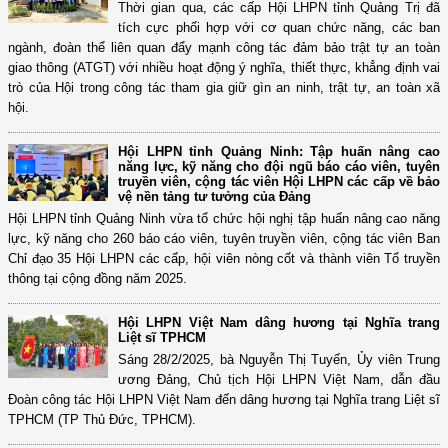
Thời gian qua, các cấp Hội LHPN tỉnh Quảng Trị đã
tích cực phối hợp với cơ quan chức năng, các ban
ngành, đoàn thể liên quan đẩy mạnh công tác đảm bảo trật tự an toàn
giao thông (ATGT) với nhiều hoạt động ý nghĩa, thiết thực, khẳng định vai
trò của Hội trong công tác tham gia giữ gìn an ninh, trật tự, an toàn xã
hội.
Hội LHPN tỉnh Quảng Ninh: Tập huấn nâng cao
năng lực, kỹ năng cho đội ngũ báo cáo viên, tuyên
truyền viên, cộng tác viên Hội LHPN các cấp về bảo
vệ nền tảng tư tưởng của Đảng
Hội LHPN tỉnh Quảng Ninh vừa tổ chức hội nghị tập huấn nâng cao năng
lực, kỹ năng cho 260 báo cáo viên, tuyên truyền viên, cộng tác viên Ban
Chỉ đạo 35 Hội LHPN các cấp, hội viên nòng cốt và thành viên Tổ truyền
thông tại cộng đồng năm 2025.
Hội LHPN Việt Nam dâng hương tại Nghĩa trang
Liệt sĩ TPHCM
Sáng 28/2/2025, bà Nguyễn Thị Tuyến, Ủy viên Trung
ương Đảng, Chủ tịch Hội LHPN Việt Nam, dẫn đầu
Đoàn công tác Hội LHPN Việt Nam đến dâng hương tại Nghĩa trang Liệt sĩ
TPHCM (TP Thủ Đức, TPHCM).