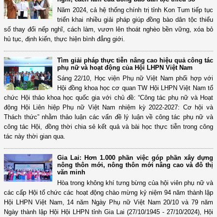
Năm 2024, cả hệ thống chính trị tỉnh Kon Tum tiếp tục
triển khai nhiều giải pháp giúp đồng bào dân tộc thiểu
số thay đổi nếp nghĩ, cách làm, vươn lên thoát nghèo bền vững, xóa bỏ
hủ tục, định kiến, thực hiện bình đẳng giới.
Tìm giải pháp thực tiễn nâng cao hiệu quả công tác
phụ nữ và hoạt động của Hội LHPN Việt Nam
Sáng 22/10, Học viện Phụ nữ Việt Nam phối hợp với
Hội đồng khoa học cơ quan TW Hội LHPN Việt Nam tổ
chức Hội thảo khoa học quốc gia với chủ đề: “Công tác phụ nữ và Hoạt
động Hội Liên hiệp Phụ nữ Việt Nam nhiệm kỳ 2022-2027: Cơ hội và
Thách thức” nhằm thảo luận các vấn đề lý luận về công tác phụ nữ và
công tác Hội, đồng thời chia sẻ kết quả và bài học thực tiễn trong công
tác này thời gian qua.
Gia Lai: Hơn 1.000 phần việc góp phần xây dựng
nông thôn mới, nông thôn mới nâng cao và đô thị
văn minh
Hòa trong không khí tưng bừng của hội viên phụ nữ và
các cấp Hội tổ chức các hoạt động chào mừng kỷ niệm 94 năm thành lập
Hội LHPN Việt Nam, 14 năm Ngày Phụ nữ Việt Nam 20/10 và 79 năm
Ngày thành lập Hội Hội LHPN tỉnh Gia Lai (27/10/1945 - 27/10/2024), Hội