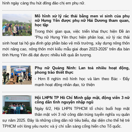
hình ngày càng thu hút đông đảo chị em phụ nữ.
Mô hình xử lý rác thải bằng men vi sinh của phụ
nữ Hưng Yên được phụ nữ Hải Dương tham quan,
học tập
Trong thời gian qua, việc triển khai thực hiện Đề án
“Phụ nữ Hưng Yên thực hiện phân loại, xử lý rác thải
sinh hoạt tại hộ gia đình góp phần bảo vệ môi trường, xây dựng nông thôn
mới nâng cao, nông thôn mới kiểu mẫu giai đoạn 2023-2026” trên địa bàn
tỉnh Hưng Yên đã đạt được nhiều kết quả ấn tượng.
Phụ nữ Quảng Ninh: Lan toả nhiều hoạt động,
phong trào thiết thực
- Hơn 8 nghìn mô hình học và làm theo Bác - Đẩy
mạnh hoạt động nhân đạo, từ thiện
Hội LHPN TP Hồ Chí Minh gặp mặt, động viên 3 nữ
công dân tình nguyện nhập ngũ
Ngày 6/2, Hội LHPN TPHCM tổ chức buổi họp mặt
thân mật với 3 nữ công dân trúng tuyển nghĩa vụ quân
sự năm 2025. Đây là những công dân nữ tiêu biểu, đại diện cho thế hệ trẻ
TPHCM với lòng yêu nước và ý chí sẵn sàng cống hiến cho Tổ quốc.