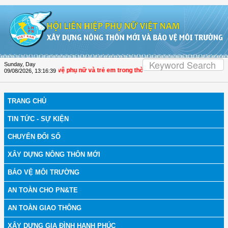
Skip to Content
Sunday, Day
âng hiệu quả bảo vệ phụ nữ và trẻ em trong thời đại số
| Đại biểu Trần Lan Phư
09/08/2026
,
13:16:40
TRANG CHỦ
TIN TỨC - SỰ KIỆN
CHUYỂN ĐỔI SỐ
XÂY DỰNG NÔNG THÔN MỚI
BẢO VỆ MÔI TRƯỜNG
AN TOÀN CHO PN&TE
AN TOÀN GIAO THÔNG
XÂY DỰNG GIA ĐÌNH HẠNH PHÚC