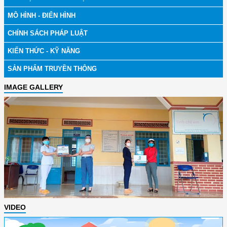
MÔ HÌNH - ĐIỂN HÌNH
CHÍNH SÁCH PHÁP LUẬT
KIẾN THỨC - KỸ NĂNG
SẢN PHẨM TRUYỀN THÔNG
IMAGE GALLERY
VIDEO