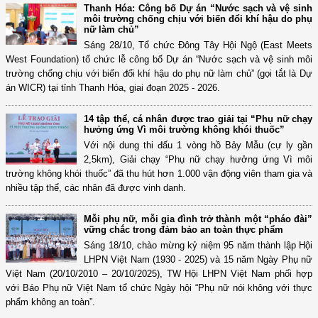
Thanh Hóa: Công bố Dự án “Nước sạch và vệ sinh
môi trường chống chịu với biến đổi khí hậu do phụ
nữ làm chủ”
Sáng 28/10, Tổ chức Đông Tây Hội Ngộ (East Meets
West Foundation) tổ chức lễ công bố Dự án “Nước sạch và vệ sinh môi
trường chống chịu với biến đổi khí hậu do phụ nữ làm chủ” (gọi tắt là Dự
án WICR) tại tỉnh Thanh Hóa, giai đoạn 2025 - 2026.
14 tập thể, cá nhân được trao giải tại “Phụ nữ chạy
hưởng ứng Vì môi trường không khói thuốc”
Với nội dung thi đấu 1 vòng hồ Bảy Mẫu (cự ly gần
2,5km), Giải chạy “Phụ nữ chạy hưởng ứng Vì môi
trường không khói thuốc” đã thu hút hơn 1.000 vận động viên tham gia và
nhiều tập thể, các nhân đã được vinh danh.
Mỗi phụ nữ, mỗi gia đình trở thành một “pháo đài”
vững chắc trong đảm bảo an toàn thực phẩm
Sáng 18/10, chào mừng kỷ niệm 95 năm thành lập Hội
LHPN Việt Nam (1930 - 2025) và 15 năm Ngày Phụ nữ
Việt Nam (20/10/2010 – 20/10/2025), TW Hội LHPN Việt Nam phối hợp
với Báo Phụ nữ Việt Nam tổ chức Ngày hội “Phụ nữ nói không với thực
phẩm không an toàn”.