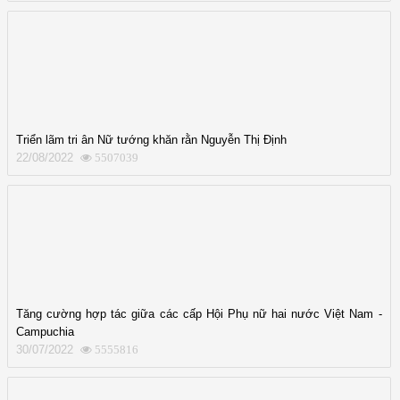
Triển lãm tri ân Nữ tướng khăn rằn Nguyễn Thị Định
22/08/2022
5507039
Tăng cường hợp tác giữa các cấp Hội Phụ nữ hai nước Việt Nam -
Campuchia
30/07/2022
5555816