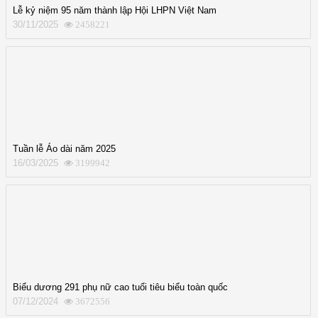
Lễ kỷ niệm 95 năm thành lập Hội LHPN Việt Nam
30/11/2025
2458221
Tuần lễ Áo dài năm 2025
16/03/2025
3199942
Biểu dương 291 phụ nữ cao tuổi tiêu biểu toàn quốc
07/12/2024
3672556