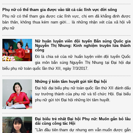
Phụ nữ có thể tham gia được vào tất cả các lĩnh vực đời sống
Phụ nữ có thể tham gia được các lĩnh vực, chị em đã khẳng định được
bản thân, không thua kém nam giới… là những nhận xét của xã hội về
phụ nữ
Nữ huấn luyện viên đội tuyển Bắn súng Quốc gia
Nguyễn Thị Nhung: Kinh nghiệm truyền lửa thành
công
Đó là chia sẻ của nữ huấn luyện viên đội tuyển Quốc
gia môn bắn súng Nguyễn Thị Nhung tại Đại hội đại
biểu phụ nữ toàn quốc lần thứ XII, ngày 7/3/2017.
Những ý kiến tâm huyết gửi tới Đại hội
Đại hội đại biểu phụ nữ toàn quốc lần thứ XII đánh dấu
sự trưởng thành của phụ nữ và tổ chức Hội. Đại biểu
phụ nữ gửi tới Đại hội những lời tâm huyết.
Đại biểu trẻ nhất Đại hội Phụ nữ: Muốn gắn bó lâu
dài cùng công tác Hội
"Lần đầu tiên tham dự nhưng em vẫn muốn được gắn