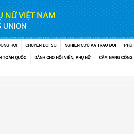
ĐỘNG HỘI
CHUYỂN ĐỔI SỐ
NGHIÊN CỨU VÀ TRAO ĐỔI
PHỤ 
N TOÀN QUỐC
DÀNH CHO HỘI VIÊN, PHỤ NỮ
CẨM NANG CÔNG 