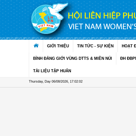
Skip to Content
GIỚI THIỆU
TIN TỨC - SỰ KIỆN
HOẠT 
BÌNH ĐẲNG GIỚI VÙNG DTTS & MIỀN NÚI
ĐH ĐBP
TÀI LIỆU TẬP HUẤN
Thursday, Day 06/08/2026
,
17:02:03