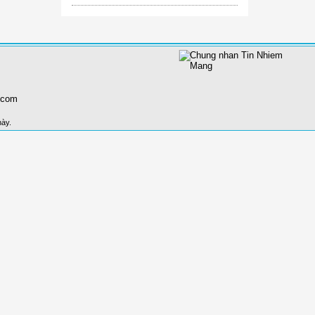
.com
này.