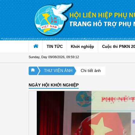
Skip to Content
TIN TỨC
Khởi nghiệp
Cuộc thi PNKN 2
Sunday, Day 09/08/2026
,
09:59:12
THƯ VIỆN ẢNH
Chi tiết ảnh
NGÀY HỘI KHỞI NGHIỆP