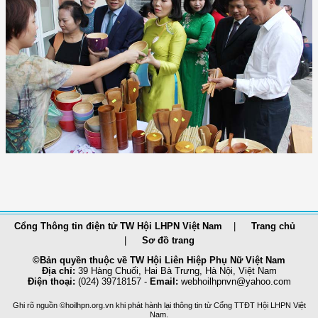
Cổng Thông tin điện tử TW Hội LHPN Việt Nam
Trang chủ
Sơ đồ trang
©Bản quyền thuộc về TW Hội Liên Hiệp Phụ Nữ Việt Nam
Địa chỉ:
39 Hàng Chuối, Hai Bà Trưng, Hà Nội, Việt Nam
Điện thoại:
(024) 39718157 -
Email:
webhoilhpnvn@yahoo.com
Ghi rõ nguồn ©hoilhpn.org.vn khi phát hành lại thông tin từ Cổng TTÐT Hội LHPN Việt
Nam.