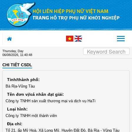
Skip to Content
Thursday, Day
06/08/2026
,
11:40:49
CHI TIẾT CSDL
Tỉnh/thành phố:
Bà Rịa-Vũng Tàu
Tên đơn vị/cá nhân đạt giải:
Công ty TNHH sản xuất thương mại và dịch vụ HaTi
Loại hình:
Công ty TNHH một thành viên
Địa chỉ:
Tổ 21, ấp Mỹ Hoà, Xã Long Mỹ, Huyện Đất Đỏ, Bà Rịa - Vũng Tàu