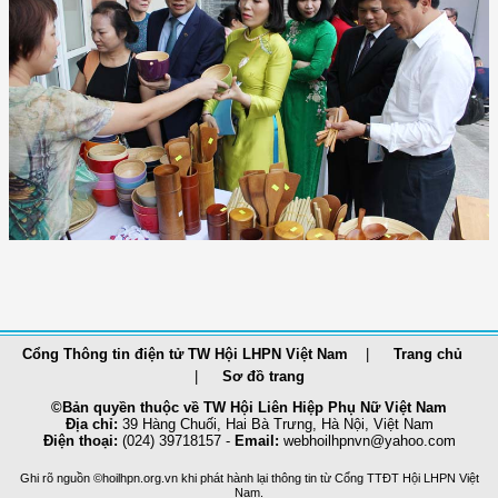
Cổng Thông tin điện tử TW Hội LHPN Việt Nam
Trang chủ
Sơ đồ trang
©Bản quyền thuộc về TW Hội Liên Hiệp Phụ Nữ Việt Nam
Địa chỉ:
39 Hàng Chuối, Hai Bà Trưng, Hà Nội, Việt Nam
Điện thoại:
(024) 39718157 -
Email:
webhoilhpnvn@yahoo.com
Ghi rõ nguồn ©hoilhpn.org.vn khi phát hành lại thông tin từ Cổng TTÐT Hội LHPN Việt
Nam.