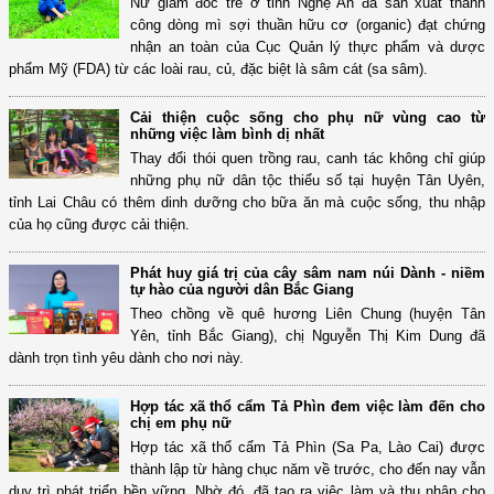
Nữ giám đốc trẻ ở tỉnh Nghệ An đã sản xuất thành
công dòng mì sợi thuần hữu cơ (organic) đạt chứng
nhận an toàn của Cục Quản lý thực phẩm và dược
phẩm Mỹ (FDA) từ các loài rau, củ, đặc biệt là sâm cát (sa sâm).
Cải thiện cuộc sống cho phụ nữ vùng cao từ
những việc làm bình dị nhất
Thay đổi thói quen trồng rau, canh tác không chỉ giúp
những phụ nữ dân tộc thiểu số tại huyện Tân Uyên,
tỉnh Lai Châu có thêm dinh dưỡng cho bữa ăn mà cuộc sống, thu nhập
của họ cũng được cải thiện.
Phát huy giá trị của cây sâm nam núi Dành - niềm
tự hào của người dân Bắc Giang
Theo chồng về quê hương Liên Chung (huyện Tân
Yên, tỉnh Bắc Giang), chị Nguyễn Thị Kim Dung đã
dành trọn tình yêu dành cho nơi này.
Hợp tác xã thổ cẩm Tả Phìn đem việc làm đến cho
chị em phụ nữ
Hợp tác xã thổ cẩm Tả Phìn (Sa Pa, Lào Cai) được
thành lập từ hàng chục năm về trước, cho đến nay vẫn
duy trì phát triển bền vững. Nhờ đó, đã tạo ra việc làm và thu nhập cho