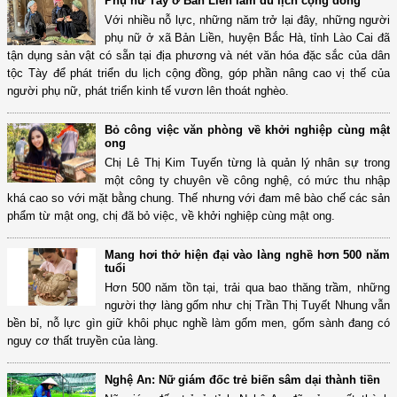
Phụ nữ Tày ở Bản Liền làm du lịch cộng đồng
Với nhiều nỗ lực, những năm trở lại đây, những người
phụ nữ ở xã Bản Liền, huyện Bắc Hà, tỉnh Lào Cai đã
tận dụng sản vật có sẵn tại địa phương và nét văn hóa đặc sắc của dân
tộc Tày để phát triển du lịch cộng đồng, góp phần nâng cao vị thế của
người phụ nữ, phát triển kinh tế vươn lên thoát nghèo.
Bỏ công việc văn phòng về khởi nghiệp cùng mật
ong
Chị Lê Thị Kim Tuyến từng là quản lý nhân sự trong
một công ty chuyên về công nghệ, có mức thu nhập
khá cao so với mặt bằng chung. Thế nhưng với đam mê bào chế các sản
phẩm từ mật ong, chị đã bỏ việc, về khởi nghiệp cùng mật ong.
Mang hơi thở hiện đại vào làng nghề hơn 500 năm
tuổi
Hơn 500 năm tồn tại, trải qua bao thăng trầm, những
người thợ làng gốm như chị Trần Thị Tuyết Nhung vẫn
bền bỉ, nỗ lực gìn giữ khôi phục nghề làm gốm men, gốm sành đang có
nguy cơ thất truyền của làng.
Nghệ An: Nữ giám đốc trẻ biến sâm dại thành tiền