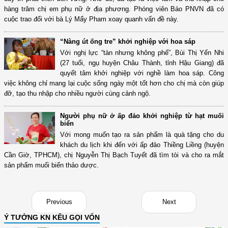
hàng trăm chị em phụ nữ ở địa phương. Phóng viên Báo PNVN đã có
cuộc trao đổi với bà Lý Mẩy Pham xoay quanh vấn đề này.
“Nàng út ống tre” khởi nghiệp với hoa sáp
Với nghị lực “tàn nhưng không phế”, Bùi Thị Yến Nhi
(27 tuổi, ngụ huyện Châu Thành, tỉnh Hậu Giang) đã
quyết tâm khởi nghiệp với nghề làm hoa sáp. Công
việc không chỉ mang lại cuộc sống ngày một tốt hơn cho chị mà còn giúp
đỡ, tạo thu nhập cho nhiều người cùng cảnh ngộ.
Người phụ nữ ở ấp đảo khởi nghiệp từ hạt muối
biển
Với mong muốn tạo ra sản phẩm là quà tặng cho du
khách du lịch khi đến với ấp đảo Thiềng Liềng (huyện
Cần Giờ, TPHCM), chị Nguyễn Thị Bạch Tuyết đã tìm tòi và cho ra mắt
sản phẩm muối biển thảo dược.
Previous
Next
Ý TƯỞNG KN KÊU GỌI VỐN