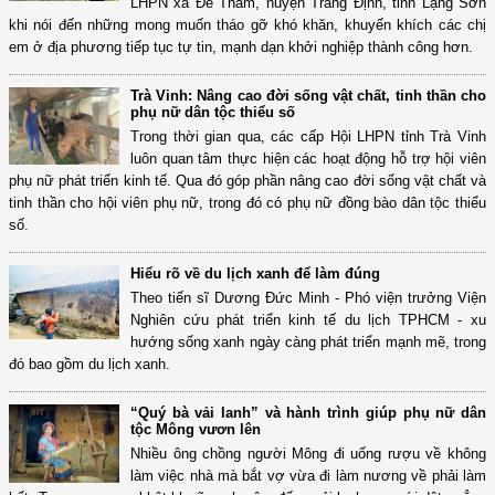
LHPN xã Đề Thám, huyện Tràng Định, tỉnh Lạng Sơn
khi nói đến những mong muốn tháo gỡ khó khăn, khuyến khích các chị
em ở địa phương tiếp tục tự tin, mạnh dạn khởi nghiệp thành công hơn.
Trà Vinh: Nâng cao đời sống vật chất, tinh thần cho
phụ nữ dân tộc thiểu số
Trong thời gian qua, các cấp Hội LHPN tỉnh Trà Vinh
luôn quan tâm thực hiện các hoạt động hỗ trợ hội viên
phụ nữ phát triển kinh tế. Qua đó góp phần nâng cao đời sống vật chất và
tinh thần cho hội viên phụ nữ, trong đó có phụ nữ đồng bào dân tộc thiểu
số.
Hiểu rõ về du lịch xanh để làm đúng
Theo tiến sĩ Dương Đức Minh - Phó viện trưởng Viện
Nghiên cứu phát triển kinh tế du lịch TPHCM - xu
hướng sống xanh ngày càng phát triển mạnh mẽ, trong
đó bao gồm du lịch xanh.
“Quý bà vải lanh” và hành trình giúp phụ nữ dân
tộc Mông vươn lên
Nhiều ông chồng người Mông đi uống rượu về không
làm việc nhà mà bắt vợ vừa đi làm nương về phải làm