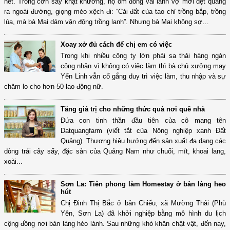
hết. Trong cơn say khật khưỡng, họ ôm đống vải lanh vợ mới dệt quẳng
ra ngoài đường, giọng méo xệch đi: “Cái đất của tao chỉ trồng bắp, trồng
lúa, mà bà Mai dám vận động trồng lanh”. Nhưng bà Mai không sợ…
Xoay xở đủ cách để chị em có việc
Trong khi nhiều công ty lớn phải sa thải hàng ngàn
công nhân vì không có việc làm thì bà chủ xưởng may
Yến Linh vẫn cố gắng duy trì việc làm, thu nhập và sự
chăm lo cho hơn 50 lao động nữ.
Tăng giá trị cho những thức quà nơi quê nhà
Đứa con tinh thần đầu tiên của cô mang tên
Datquangfarm (viết tắt của Nông nghiệp xanh Đất
Quảng). Thương hiệu hướng đến sản xuất đa dạng các
dòng trái cây sấy, đặc sản của Quảng Nam như chuối, mít, khoai lang,
xoài...
Sơn La: Tiên phong làm Homestay ở bản làng heo
hút
Chị Đinh Thị Bắc ở bản Chiếu, xã Mường Thải (Phù
Yên, Sơn La) đã khởi nghiệp bằng mô hình du lịch
cộng đồng nơi bản làng hẻo lánh. Sau những khó khăn chật vật, đến nay,