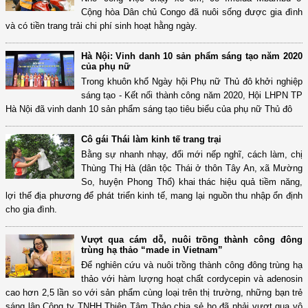
Cộng hòa Dân chủ Congo đã nuôi sống được gia đình
và có tiền trang trải chi phí sinh hoạt hằng ngày.
Hà Nội: Vinh danh 10 sản phẩm sáng tạo năm 2020
của phụ nữ
Trong khuôn khổ Ngày hội Phụ nữ Thủ đô khởi nghiệp
sáng tạo - Kết nối thành công năm 2020, Hội LHPN TP
Hà Nội đã vinh danh 10 sản phẩm sáng tạo tiêu biểu của phụ nữ Thủ đô
Cô gái Thái làm kinh tế trang trại
Bằng sự nhanh nhạy, đổi mới nếp nghĩ, cách làm, chị
Thùng Thị Hà (dân tộc Thái ở thôn Tây An, xã Mường
So, huyện Phong Thổ) khai thác hiệu quả tiềm năng,
lợi thế địa phương để phát triển kinh tế, mang lại nguồn thu nhập ổn định
cho gia đình.
Vượt qua cám dỗ, nuôi trồng thành công đông
trùng hạ thảo “made in Vietnam”
Để nghiên cứu và nuôi trồng thành công đông trùng hạ
thảo với hàm lượng hoạt chất cordycepin và adenosin
cao hơn 2,5 lần so với sản phẩm cùng loại trên thị trường, những bạn trẻ
sáng lập Công ty TNHH Thiên Tâm Thảo chia sẻ họ đã phải vượt qua vô