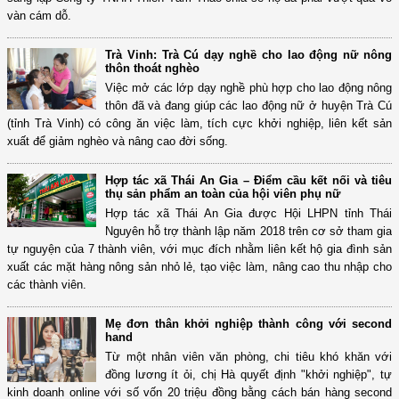
vàn cám dỗ.
Trà Vinh: Trà Cú dạy nghề cho lao động nữ nông
thôn thoát nghèo
Việc mở các lớp dạy nghề phù hợp cho lao động nông
thôn đã và đang giúp các lao động nữ ở huyện Trà Cú
(tỉnh Trà Vinh) có công ăn việc làm, tích cực khởi nghiệp, liên kết sản
xuất để giảm nghèo và nâng cao đời sống.
Hợp tác xã Thái An Gia – Điểm cầu kết nối và tiêu
thụ sản phẩm an toàn của hội viên phụ nữ
Hợp tác xã Thái An Gia được Hội LHPN tỉnh Thái
Nguyên hỗ trợ thành lập năm 2018 trên cơ sở tham gia
tự nguyện của 7 thành viên, với mục đích nhằm liên kết hộ gia đình sản
xuất các mặt hàng nông sản nhỏ lẻ, tạo việc làm, nâng cao thu nhập cho
các thành viên.
Mẹ đơn thân khởi nghiệp thành công với second
hand
Từ một nhân viên văn phòng, chi tiêu khó khăn với
đồng lương ít ỏi, chị Hà quyết định "khởi nghiệp", tự
kinh doanh online với số vốn 20 triệu đồng bằng cách bán hàng second