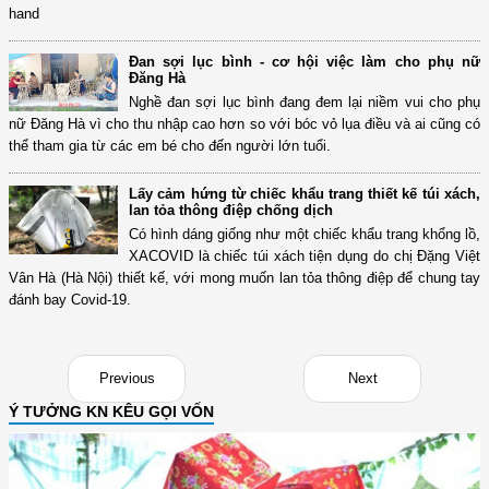
hand
Đan sợi lục bình - cơ hội việc làm cho phụ nữ
Đăng Hà
Nghề đan sợi lục bình đang đem lại niềm vui cho phụ
nữ Đăng Hà vì cho thu nhập cao hơn so với bóc vỏ lụa điều và ai cũng có
thể tham gia từ các em bé cho đến người lớn tuổi.
Lấy cảm hứng từ chiếc khẩu trang thiết kế túi xách,
lan tỏa thông điệp chống dịch
Có hình dáng giống như một chiếc khẩu trang khổng lồ,
XACOVID là chiếc túi xách tiện dụng do chị Đặng Việt
Vân Hà (Hà Nội) thiết kế, với mong muốn lan tỏa thông điệp để chung tay
đánh bay Covid-19.
Previous
Next
Ý TƯỞNG KN KÊU GỌI VỐN