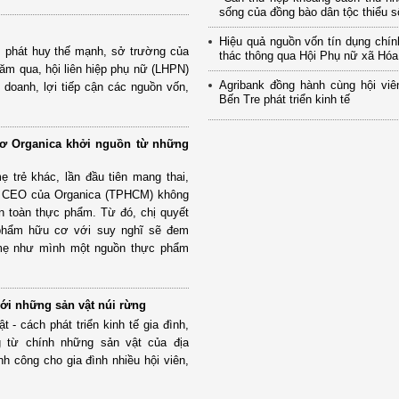
sống của đồng bào dân tộc thiểu số
Hiệu quả nguồn vốn tín dụng chí
o, phát huy thế mạnh, sở trường của
thác thông qua Hội Phụ nữ xã Hó
năm qua, hội liên hiệp phụ nữ (LHPN)
Agribank đồng hành cùng hội viê
h doanh, lợi tiếp cận các nguồn vốn,
Bến Tre phát triển kinh tế
ơ Organica khởi nguồn từ những
 trẻ khác, lần đầu tiên mang thai,
 CEO của Organica (TPHCM) không
an toàn thực phẩm. Từ đó, chị quyết
 phẩm hữu cơ với suy nghĩ sẽ đem
mẹ như mình một nguồn thực phẩm
ới những sản vật núi rừng
t - cách phát triển kinh tế gia đình,
g từ chính những sản vật của địa
h công cho gia đình nhiều hội viên,