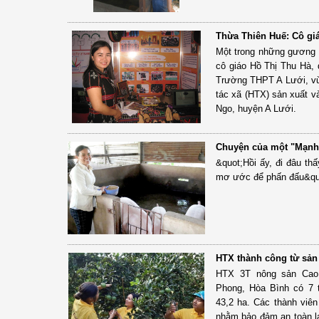
Thừa Thiên Huế: Cô gi
Một trong những gương s
cô giáo Hồ Thị Thu Hà, 
Trường THPT A Lưới, v
tác xã (HTX) sản xuất v
Ngo, huyện A Lưới.
Chuyện của một "Mạ
&quot;Hồi ấy, đi đâu th
mơ ước để phấn đấu&qu
HTX thành công từ sản 
HTX 3T nông sản Cao 
Phong, Hòa Bình có 7 t
43,2 ha. Các thành viê
nhằm bảo đảm an toàn l