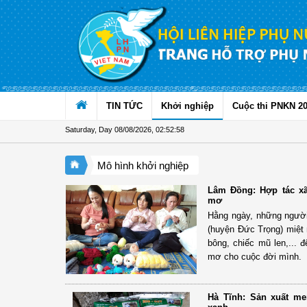
Skip to Content
TIN TỨC
Khởi nghiệp
Cuộc thi PNKN 2
Saturday, Day 08/08/2026
,
02:52:59
Mô hình khởi nghiệp
Lâm Đồng: Hợp tác x
mơ
Hằng ngày, những người
(huyện Đức Trọng) miệt 
bông, chiếc mũ len,... 
mơ cho cuộc đời mình.
Hà Tĩnh: Sản xuất me