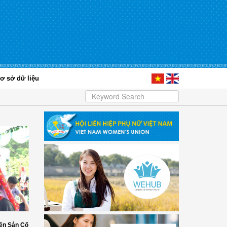
ơ sở dữ liệu
ền Sán Cố