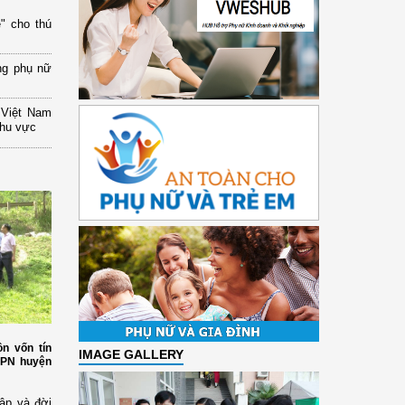
" cho thú
ng phụ nữ
 Việt Nam
khu vực
n vốn tín
IMAGE GALLERY
HPN huyện
ập và đời