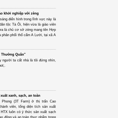
áo khởi nghiệp với zèng
áng điển hình trong lĩnh vực này là
dân tộc Tà Ôi, hiện vừa là giáo viên
ừa là chủ cơ sở zèng mang tên Hợp
à phân phối thổ cẩm A Lưới, tại xã A
nh Thường Quân"
ấy người ta cất nhà là tôi đứng nhìn,
ot;.
xuất xanh, sạch, an toàn
Phong (3T Farm) ở thị trấn Cao
hành viên, tổng diện tích sản xuất
n HTX luôn có ý thức sản xuất sạch
ao động và an toàn thực phẩm trong