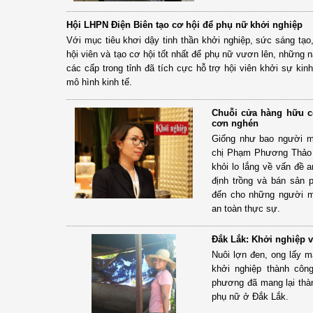
Hội LHPN Điện Biên tạo cơ hội để phụ nữ khởi nghiệp
Với mục tiêu khơi dậy tinh thần khởi nghiệp, sức sáng tạ
hội viên và tạo cơ hội tốt nhất để phụ nữ vươn lên, những 
các cấp trong tỉnh đã tích cực hỗ trợ hội viên khởi sự kin
mô hình kinh tế.
Chuỗi cửa hàng hữu c
cơn nghén
Giống như bao người mẹ
chị Phạm Phương Thảo
khỏi lo lắng về vấn đề 
định trồng và bán sản
đến cho những người 
an toàn thực sự.
Đắk Lắk: Khởi nghiệp v
Nuôi lợn đen, ong lấy mậ
khởi nghiệp thành côn
phương đã mang lại thàn
phụ nữ ở Đắk Lắk.