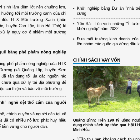
i sinh làm đệm lót nền chuồng lợn,
Khởi nghiệp bằng Dự án "nhà trẻ
ơ hướng tới môi trường xanh của chị
cưng
 đốc HTX Môi trường Xanh (thôn
Yên Bái: Tôn vinh những “Ý tưở
c, huyện Can Lộc, tỉnh Hà Tĩnh) là
khởi nghiệp” năm 2022
 xử lý nguy cơ ô nhiễm môi trường
Đưa môi trường kinh doanh của
lên nhóm các quốc gia đứng đầu 
 quế bằng phế phẩm nông nghiệp
CHÍNH SÁCH VAY VỐN
bằng phế phẩm nông nghiệp của HTX
Dương (xã Quảng Lập, huyện Đơn
 đã tận dụng tối đa các nguồn rác
 chưa qua xử lý tại địa phương để
ệc cải thiện và bảo vệ môi trường.
inh” nghề dệt thổ cẩm của người
ghề, chính quyền và người dân tại xã
 đã có nhiều nỗ lực phát huy hiệu
Quảng Bình: Trên 190 tỷ đồng nguồ
dụng chính sách ủy thác qua Hội L
kế bền vững cho người dân.
Minh Hóa
"Cần thu hẹp khoảng cách thu nh