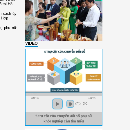
 tại Hà...
nh sách ủy
a Hợp
n, phụ nữ
VIDEO
00:00
00:00
5 trụ cột của chuyển đổi số phụ nữ
khởi nghiệp cần tìm hiểu