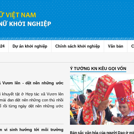
024
Dự án khởi nghiệp
Chính sách khởi nghiệp
Văn bản
C
Ý TƯỞNG KN KÊU GỌI VỐN
ã Vươn lên - dệt nên những ước
 khuyết tật ở Hợp tác xã Vươn lên
mài đan dệt nên những con thú nhồi
để rồi từng ngày dệt nên những ước
n vi sinh hướng tới môi trường
Bản sắc văn hóa của người Dao ở mi