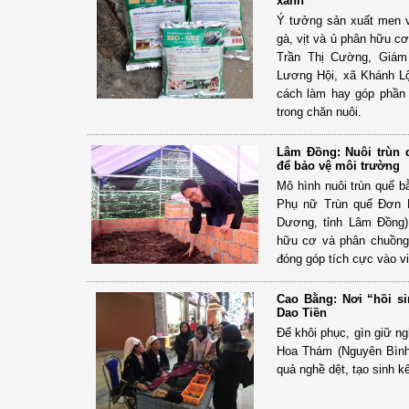
xanh
Ý tưởng sản xuất men v
gà, vịt và ủ phân hữu c
Trần Thị Cường, Giám
Lương Hội, xã Khánh Lộ
cách làm hay góp phần
trong chăn nuôi.
Lâm Đồng: Nuôi trùn
để bảo vệ môi trường
Mô hình nuôi trùn quế 
Phụ nữ Trùn quế Đơn 
Dương, tỉnh Lâm Đồng)
hữu cơ và phân chuồng
đóng góp tích cực vào vi
Cao Bằng: Nơi “hồi s
Dao Tiền
Để khôi phục, gìn giữ n
Hoa Thám (Nguyên Bình)
quả nghề dệt, tạo sinh 