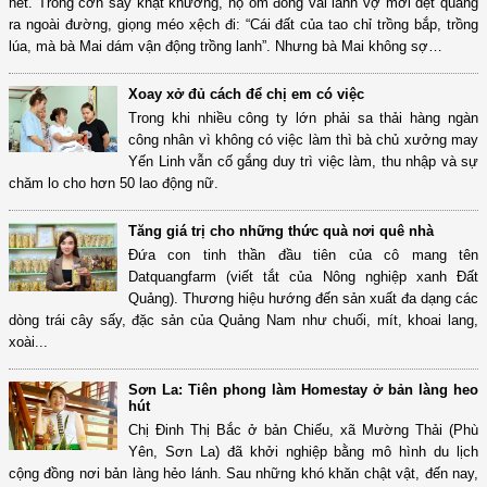
hết. Trong cơn say khật khưỡng, họ ôm đống vải lanh vợ mới dệt quẳng
ra ngoài đường, giọng méo xệch đi: “Cái đất của tao chỉ trồng bắp, trồng
lúa, mà bà Mai dám vận động trồng lanh”. Nhưng bà Mai không sợ…
Xoay xở đủ cách để chị em có việc
Trong khi nhiều công ty lớn phải sa thải hàng ngàn
công nhân vì không có việc làm thì bà chủ xưởng may
Yến Linh vẫn cố gắng duy trì việc làm, thu nhập và sự
chăm lo cho hơn 50 lao động nữ.
Tăng giá trị cho những thức quà nơi quê nhà
Đứa con tinh thần đầu tiên của cô mang tên
Datquangfarm (viết tắt của Nông nghiệp xanh Đất
Quảng). Thương hiệu hướng đến sản xuất đa dạng các
dòng trái cây sấy, đặc sản của Quảng Nam như chuối, mít, khoai lang,
xoài...
Sơn La: Tiên phong làm Homestay ở bản làng heo
hút
Chị Đinh Thị Bắc ở bản Chiếu, xã Mường Thải (Phù
Yên, Sơn La) đã khởi nghiệp bằng mô hình du lịch
cộng đồng nơi bản làng hẻo lánh. Sau những khó khăn chật vật, đến nay,