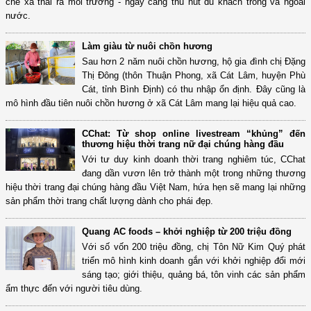
chế xả thải ra môi trường - ngày càng thu hút du khách trong và ngoài
nước.
Làm giàu từ nuôi chồn hương
Sau hơn 2 năm nuôi chồn hương, hộ gia đình chị Đặng
Thị Đông (thôn Thuận Phong, xã Cát Lâm, huyện Phù
Cát, tỉnh Bình Định) có thu nhập ổn định. Đây cũng là
mô hình đầu tiên nuôi chồn hương ở xã Cát Lâm mang lại hiệu quả cao.
CChat: Từ shop online livestream “khủng” đến
thương hiệu thời trang nữ đại chúng hàng đầu
Với tư duy kinh doanh thời trang nghiêm túc, CChat
đang dần vươn lên trở thành một trong những thương
hiệu thời trang đại chúng hàng đầu Việt Nam, hứa hẹn sẽ mang lại những
sản phẩm thời trang chất lượng dành cho phái đẹp.
Quang AC foods – khởi nghiệp từ 200 triệu đồng
Với số vốn 200 triệu đồng, chị Tôn Nữ Kim Quý phát
triển mô hình kinh doanh gắn với khởi nghiệp đổi mới
sáng tạo; giới thiệu, quảng bá, tôn vinh các sản phẩm
ẩm thực đến với người tiêu dùng.