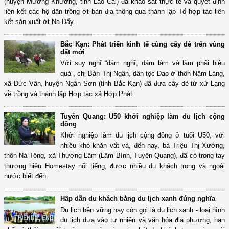
(huyện Mường Khương, tỉnh Lào Cai) đã khảo sát thực tế và quyết định
liên kết các hộ dân trồng ớt bản địa thông qua thành lập Tổ hợp tác liên
kết sản xuất ớt Na Đẩy.
Bắc Kạn: Phát triển kinh tế cùng cây dẻ trên vùng
đất mới
Với suy nghĩ “dám nghĩ, dám làm và làm phải hiệu
quả”, chị Bàn Thị Ngân, dân tộc Dao ở thôn Nặm Làng,
xã Đức Vân, huyện Ngân Sơn (tỉnh Bắc Kạn) đã đưa cây dẻ từ xứ Lạng
về trồng và thành lập Hợp tác xã Hợp Phát.
Tuyên Quang: U50 khởi nghiệp làm du lịch cộng
đồng
Khởi nghiệp làm du lịch cộng đồng ở tuổi U50, với
nhiều khó khăn vất vả, đến nay, bà Triệu Thị Xướng,
thôn Nà Tông, xã Thượng Lâm (Lâm Bình, Tuyên Quang), đã có trong tay
thương hiệu Homestay nổi tiếng, được nhiều du khách trong và ngoài
nước biết đến.
Hấp dẫn du khách bằng du lịch xanh đúng nghĩa
Du lịch bền vững hay còn gọi là du lịch xanh - loại hình
du lịch dựa vào tự nhiên và văn hóa địa phương, hạn