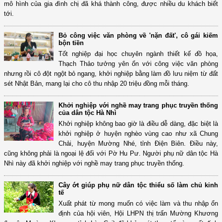
mô hình của gia đình chị đã khá thành công, được nhiều du khách biết
tới.
Bỏ công việc văn phòng về 'nặn đất', cô gái kiếm
bộn tiền
Tốt nghiệp đại học chuyên ngành thiết kế đồ họa,
Thạch Thảo tưởng yên ổn với công việc văn phòng
nhưng rồi cô đột ngột bỏ ngang, khởi nghiệp bằng làm đồ lưu niệm từ đất
sét Nhật Bản, mang lại cho cô thu nhập 20 triệu đồng mỗi tháng.
Khởi nghiệp với nghề may trang phục truyền thống
của dân tộc Hà Nhì
Khởi nghiệp không bao giờ là điều dễ dàng, đặc biệt là
khởi nghiệp ở huyện nghèo vùng cao như xã Chung
Chải, huyện Mường Nhé, tỉnh Điện Biên. Điều này,
cũng không phải là ngoại lệ đối với Pờ Hu Pư. Người phụ nữ dân tộc Hà
Nhì này đã khởi nghiệp với nghề may trang phục truyền thống.
Cây ớt giúp phụ nữ dân tộc thiểu số làm chủ kinh
tế
Xuất phát từ mong muốn có việc làm và thu nhập ổn
định của hội viên, Hội LHPN thị trấn Mường Khương