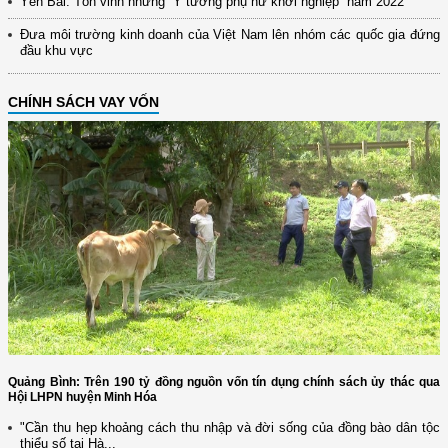
Yên Bái: Tôn vinh những “Ý tưởng phụ nữ khởi nghiệp” năm 2022
Đưa môi trường kinh doanh của Việt Nam lên nhóm các quốc gia đứng
đầu khu vực
CHÍNH SÁCH VAY VỐN
Quảng Bình: Trên 190 tỷ đồng nguồn vốn tín dụng chính sách ủy thác qua
Hội LHPN huyện Minh Hóa
"Cần thu hẹp khoảng cách thu nhập và đời sống của đồng bào dân tộc
thiểu số tại Hà...