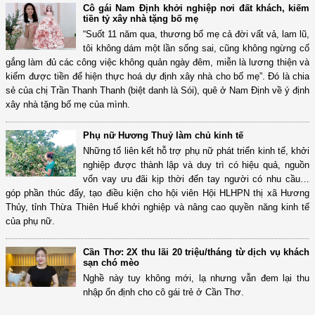
Cô gái Nam Định khởi nghiệp nơi đất khách, kiếm
tiền tỷ xây nhà tặng bố mẹ
“Suốt 11 năm qua, thương bố mẹ cả đời vất vả, lam lũ,
tôi không dám một lần sống sai, cũng không ngừng cố
gắng làm đủ các công việc không quản ngày đêm, miễn là lương thiện và
kiếm được tiền để hiện thực hoá dự định xây nhà cho bố mẹ”. Đó là chia
sẻ của chị Trần Thanh Thanh (biệt danh là Sói), quê ở Nam Định về ý định
xây nhà tặng bố mẹ của mình.
Phụ nữ Hương Thuỷ làm chủ kinh tế
Những tổ liên kết hỗ trợ phụ nữ phát triển kinh tế, khởi
nghiệp được thành lập và duy trì có hiệu quả, nguồn
vốn vay ưu đãi kịp thời đến tay người có nhu cầu…
góp phần thúc đẩy, tạo điều kiện cho hội viên Hội HLHPN thị xã Hương
Thủy, tỉnh Thừa Thiên Huế khởi nghiệp và nâng cao quyền năng kinh tế
của phụ nữ.
Cần Thơ: 2X thu lãi 20 triệu/tháng từ dịch vụ khách
sạn chó mèo
Nghề này tuy không mới, lạ nhưng vẫn đem lại thu
nhập ổn định cho cô gái trẻ ở Cần Thơ.