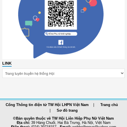
LINK
Cổng Thông tin điện tử TW Hội LHPN Việt Nam
Trang chủ
Sơ đồ trang
©Bản quyền thuộc về TW Hội Liên Hiệp Phụ Nữ Việt Nam
Địa chỉ:
39 Hàng Chuối, Hai Bà Trưng, Hà Nội, Việt Nam
Điện thoại:
(024) 39718157 -
Email:
webhoilhpnvn@yahoo.com