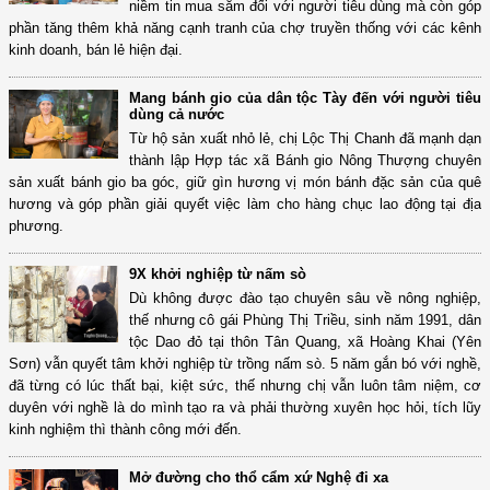
niềm tin mua sắm đối với người tiêu dùng mà còn góp
phần tăng thêm khả năng cạnh tranh của chợ truyền thống với các kênh
kinh doanh, bán lẻ hiện đại.
Mang bánh gio của dân tộc Tày đến với người tiêu
dùng cả nước
Từ hộ sản xuất nhỏ lẻ, chị Lộc Thị Chanh đã mạnh dạn
thành lập Hợp tác xã Bánh gio Nông Thượng chuyên
sản xuất bánh gio ba góc, giữ gìn hương vị món bánh đặc sản của quê
hương và góp phần giải quyết việc làm cho hàng chục lao động tại địa
phương.
9X khởi nghiệp từ nấm sò
Dù không được đào tạo chuyên sâu về nông nghiệp,
thế nhưng cô gái Phùng Thị Triều, sinh năm 1991, dân
tộc Dao đỏ tại thôn Tân Quang, xã Hoàng Khai (Yên
Sơn) vẫn quyết tâm khởi nghiệp từ trồng nấm sò. 5 năm gắn bó với nghề,
đã từng có lúc thất bại, kiệt sức, thế nhưng chị vẫn luôn tâm niệm, cơ
duyên với nghề là do mình tạo ra và phải thường xuyên học hỏi, tích lũy
kinh nghiệm thì thành công mới đến.
Mở đường cho thổ cẩm xứ Nghệ đi xa