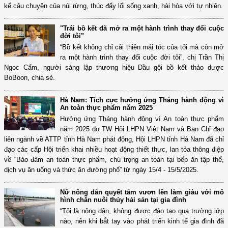
kể câu chuyện của núi rừng, thúc đẩy lối sống xanh, hài hòa với tự nhiên.
"Trái bồ kết đã mở ra một hành trình thay đổi cuộc
đời tôi"
“Bồ kết không chỉ cải thiện mái tóc của tôi mà còn mở
ra một hành trình thay đổi cuộc đời tôi”, chị Trần Thị
Ngọc Cẩm, người sáng lập thương hiệu Dầu gội bồ kết thảo dược
BoBoon, chia sẻ.
Hà Nam: Tích cực hưởng ứng Tháng hành động vì
An toàn thực phẩm năm 2025
Hưởng ứng Tháng hành động vì An toàn thực phẩm
năm 2025 do TW Hội LHPN Việt Nam và Ban Chỉ đạo
liên ngành về ATTP tỉnh Hà Nam phát động, Hội LHPN tỉnh Hà Nam đã chỉ
đạo các cấp Hội triển khai nhiều hoạt động thiết thực, lan tỏa thông điệp
về “Bảo đảm an toàn thực phẩm, chú trọng an toàn tại bếp ăn tập thể,
dịch vụ ăn uống và thức ăn đường phố” từ ngày 15/4 - 15/5/2025.
Nữ nông dân quyết tâm vươn lên làm giàu với mô
hình chăn nuôi thủy hải sản tại gia đình
“Tôi là nông dân, không được đào tạo qua trường lớp
nào, nên khi bắt tay vào phát triển kinh tế gia đình đã