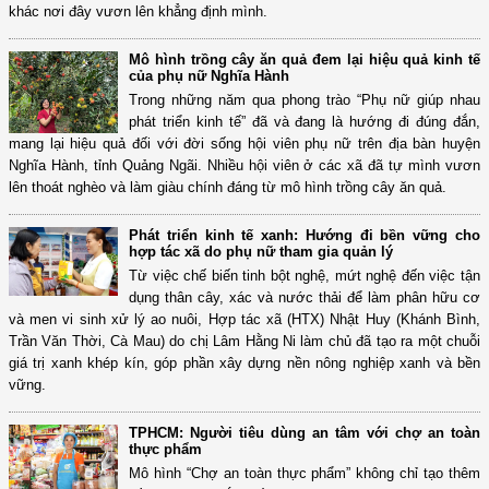
khác nơi đây vươn lên khẳng định mình.
Mô hình trồng cây ăn quả đem lại hiệu quả kinh tế
của phụ nữ Nghĩa Hành
Trong những năm qua phong trào “Phụ nữ giúp nhau
phát triển kinh tế” đã và đang là hướng đi đúng đắn,
mang lại hiệu quả đối với đời sống hội viên phụ nữ trên địa bàn huyện
Nghĩa Hành, tỉnh Quảng Ngãi. Nhiều hội viên ở các xã đã tự mình vươn
lên thoát nghèo và làm giàu chính đáng từ mô hình trồng cây ăn quả.
Phát triển kinh tế xanh: Hướng đi bền vững cho
hợp tác xã do phụ nữ tham gia quản lý
Từ việc chế biến tinh bột nghệ, mứt nghệ đến việc tận
dụng thân cây, xác và nước thải để làm phân hữu cơ
và men vi sinh xử lý ao nuôi, Hợp tác xã (HTX) Nhật Huy (Khánh Bình,
Trần Văn Thời, Cà Mau) do chị Lâm Hằng Ni làm chủ đã tạo ra một chuỗi
giá trị xanh khép kín, góp phần xây dựng nền nông nghiệp xanh và bền
vững.
TPHCM: Người tiêu dùng an tâm với chợ an toàn
thực phẩm
Mô hình “Chợ an toàn thực phẩm” không chỉ tạo thêm