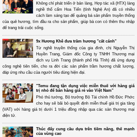
Không chỉ phát triển ở bản làng, Hợp tác xã (HTX) làng
nghề thổ cẩm Hoa Tiến (tỉnh Nghệ An) đã có nhiều
cách làm sáng tạo để quảng bá sản phẩm truyền thống
của quê hương, tìm đầu ra cho sản phẩm, giúp bà con có thêm thu nhập
để trang trải cuộc sống.
9x Hương Khê đưa trầm hương "cất cánh"
Từ nghề truyền thống của gia đình, chị Nguyễn Thị
Huyền Trang, Giám đốc Công ty TNHH Thương mại
dịch vụ Linh Trang (thành phố Hà Tĩnh) đã ứng dụng
công nghệ tiên tiến, cho ra đời các sản phẩm trầm hương chất lượng,
đáp ứng nhu cầu của người tiêu dùng hiện đại.
"Temu đang tận dụng việc miễn thuế với hàng giá
trị nhỏ để bán hàng giá rẻ vào Việt Nam"
Phó thủ tướng, Bộ trưởng Bộ Tài chính Hồ Đức Phớc
cho hay sẽ bãi bỏ quyết định miễn thuế giá trị gia tăng
(VAT) với hàng giá trị dưới 1 triệu đồng nhập qua các sàn thương mại
điện tử.
Thúc đẩy cung cầu dựa trên tiềm năng, thế mạnh
của vùng cao