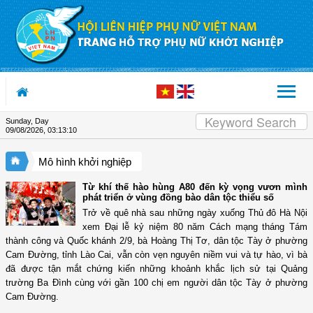
Skip to Content
Sunday, Day
09/08/2026
,
03:13:11
Mô hình khởi nghiệp
Từ khí thế hào hùng A80 đến kỳ vọng vươn mình
phát triển ở vùng đồng bào dân tộc thiểu số
Trở về quê nhà sau những ngày xuống Thủ đô Hà Nội
xem Đại lễ kỷ niệm 80 năm Cách mạng tháng Tám
thành công và Quốc khánh 2/9, bà Hoàng Thị Tơ, dân tộc Tày ở phường
Cam Đường, tỉnh Lào Cai, vẫn còn vẹn nguyên niềm vui và tự hào, vì bà
đã được tận mắt chứng kiến những khoảnh khắc lịch sử tại Quảng
trường Ba Đình cùng với gần 100 chị em người dân tộc Tày ở phường
Cam Đường.