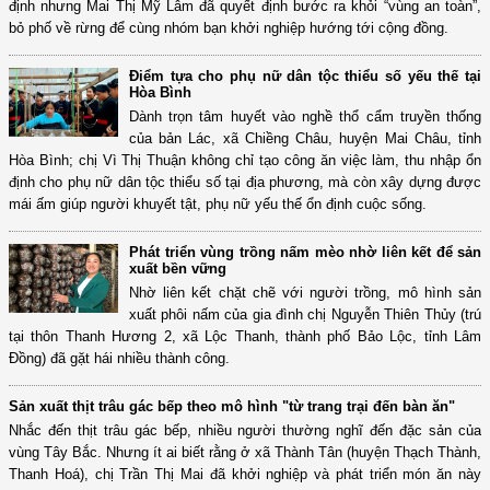
định nhưng Mai Thị Mỹ Lâm đã quyết định bước ra khỏi “vùng an toàn”,
bỏ phố về rừng để cùng nhóm bạn khởi nghiệp hướng tới cộng đồng.
Điểm tựa cho phụ nữ dân tộc thiểu số yếu thế tại
Hòa Bình
Dành trọn tâm huyết vào nghề thổ cẩm truyền thống
của bản Lác, xã Chiềng Châu, huyện Mai Châu, tỉnh
Hòa Bình; chị Vì Thị Thuận không chỉ tạo công ăn việc làm, thu nhập ổn
định cho phụ nữ dân tộc thiểu số tại địa phương, mà còn xây dựng được
mái ấm giúp người khuyết tật, phụ nữ yếu thế ổn định cuộc sống.
Phát triển vùng trồng nấm mèo nhờ liên kết để sản
xuất bền vững
Nhờ liên kết chặt chẽ với người trồng, mô hình sản
xuất phôi nấm của gia đình chị Nguyễn Thiên Thủy (trú
tại thôn Thanh Hương 2, xã Lộc Thanh, thành phố Bảo Lộc, tỉnh Lâm
Đồng) đã gặt hái nhiều thành công.
Sản xuất thịt trâu gác bếp theo mô hình "từ trang trại đến bàn ăn"
Nhắc đến thịt trâu gác bếp, nhiều người thường nghĩ đến đặc sản của
vùng Tây Bắc. Nhưng ít ai biết rằng ở xã Thành Tân (huyện Thạch Thành,
Thanh Hoá), chị Trần Thị Mai đã khởi nghiệp và phát triển món ăn này