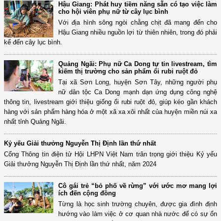
Hậu Giang: Phát huy tiềm năng sẵn có tạo việc làm
cho hội viên phụ nữ từ cây lục bình
Với địa hình sông ngòi chằng chịt đã mang đến cho
Hậu Giang nhiều nguồn lợi từ thiên nhiên, trong đó phải
kể đến cây lục bình.
Quảng Ngãi: Phụ nữ Ca Dong tự tin livestream, tìm
kiếm thị trường cho sản phẩm ổi rubi ruột đỏ
Tại xã Sơn Long, huyện Sơn Tây, những người phụ
nữ dân tộc Ca Dong mạnh dạn ứng dụng công nghệ
thông tin, livestream giới thiệu giống ổi rubi ruột đỏ, giúp kéo gần khách
hàng với sản phẩm hàng hóa ở một xã xa xôi nhất của huyện miền núi xa
nhất tỉnh Quảng Ngãi.
Kỷ yếu Giải thưởng Nguyễn Thị Định lần thứ nhất
Cổng Thông tin điện tử Hội LHPN Việt Nam trân trọng giới thiệu Kỷ yếu
Giải thưởng Nguyễn Thị Định lần thứ nhất, năm 2024
Cô gái trẻ “bỏ phố về rừng” với ước mơ mang lợi
ích đến cộng đồng
Từng là học sinh trường chuyên, được gia đình định
hướng vào làm việc ở cơ quan nhà nước để có sự ổn