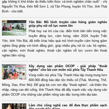
gặp không ít khó khăn do thiếu kiến thức và kinh nghiệm chăn nuôi" - chị
Nguyễn Thị Rua, thôn Mễ Sơn 1, xã Tân Phong, huyện Vũ Thư, tỉnh Thái
Bình - cho biết.
Yên Bái: Mô hình truyền cảm hứng giảm nghèo
giúp phụ nữ nỗ lực vươn lên
Phát huy vai trò của các điển hình tiên tiến trong việc
truyền động lực, cảm hứng, năm 2024, huyện Trấn
Yên, tỉnh Yên Bái, đã triển khai hiệu quả mô hình truyền cảm hứng giảm
nghèo lồng ghép với bình đẳng giới, giúp nhiều phụ nữ từ các hộ nghèo,
cận nghèo, mới thoát nghèo, thoát cận nghèo nỗ lực vươn lên thoát
nghèo bền vững.
Xây dựng sản phẩm OCOP - giải pháp "thoát
nghèo" cho bà con miền núi phía Tây Thanh Hóa
Vùng miền núi phía Tây Thanh Hóa tập trung trung hơn
600.000 đồng bào dân tộc thiểu số (Thái, Mường, Thổ,
Mông, Dao, Khơ Mú). Để giúp bà con nơi đây “thoát nghèo”, cải thiện thu
nhập, nâng cao đời sống, tỉnh Thanh Hóa đã đẩy mạnh việc xây dựng sản
phẩm OCOP cho những sản phẩm nông sản đặc trưng trên địa bàn.
Làm chủ công nghệ cao để đưa thực phẩm sạch
đến người tiêu dùng