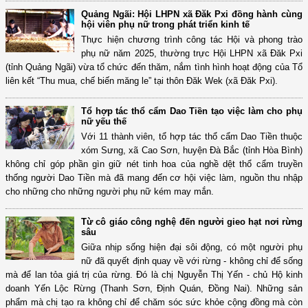
Quảng Ngãi: Hội LHPN xã Đăk Pxi đồng hành cùng
hội viên phụ nữ trong phát triển kinh tế
Thực hiện chương trình công tác Hội và phong trào
phụ nữ năm 2025, thường trực Hội LHPN xã Đăk Pxi
(tỉnh Quảng Ngãi) vừa tổ chức đến thăm, nắm tình hình hoạt động của Tổ
liên kết “Thu mua, chế biến măng le” tại thôn Đăk Wek (xã Đăk Pxi).
Tổ hợp tác thổ cẩm Dao Tiền tạo việc làm cho phụ
nữ yếu thế
Với 11 thành viên, tổ hợp tác thổ cẩm Dao Tiền thuộc
xóm Sưng, xã Cao Sơn, huyện Đà Bắc (tỉnh Hòa Bình)
không chỉ góp phần gìn giữ nét tinh hoa của nghề dệt thổ cẩm truyền
thống người Dao Tiền mà đã mang đến cơ hội việc làm, nguồn thu nhập
cho những cho những người phụ nữ kém may mắn.
Từ cô giáo công nghệ đến người gieo hạt nơi rừng
sâu
Giữa nhịp sống hiện đại sôi động, có một người phụ
nữ đã quyết định quay về với rừng - không chỉ để sống
mà để lan tỏa giá trị của rừng. Đó là chị Nguyễn Thị Yến - chủ Hộ kinh
doanh Yến Lộc Rừng (Thanh Sơn, Định Quán, Đồng Nai). Những sản
phẩm mà chị tạo ra không chỉ để chăm sóc sức khỏe cộng đồng mà còn