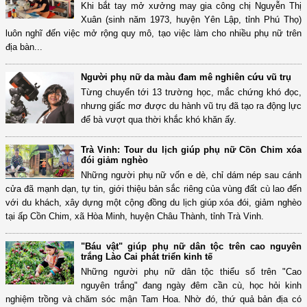
Khi bắt tay mở xưởng may gia công chị Nguyễn Thị
Xuân (sinh năm 1973, huyện Yên Lập, tỉnh Phú Thọ)
luôn nghĩ đến việc mở rộng quy mô, tạo việc làm cho nhiều phụ nữ trên
địa bàn...
Người phụ nữ da màu đam mê nghiên cứu vũ trụ
Từng chuyển tới 13 trường học, mắc chứng khó đọc,
nhưng giấc mơ được du hành vũ trụ đã tạo ra động lực
để bà vượt qua thời khắc khó khăn ấy.
Trà Vinh: Tour du lịch giúp phụ nữ Cồn Chim xóa
đói giảm nghèo
Những người phụ nữ vốn e dè, chỉ dám nép sau cánh
cửa đã mạnh dạn, tự tin, giới thiệu bản sắc riêng của vùng đất cù lao đến
với du khách, xây dựng một cộng đồng du lịch giúp xóa đói, giảm nghèo
tại ấp Cồn Chim, xã Hòa Minh, huyện Châu Thành, tỉnh Trà Vinh.
"Báu vật" giúp phụ nữ dân tộc trên cao nguyên
trắng Lào Cai phát triển kinh tế
Những người phụ nữ dân tộc thiểu số trên "Cao
nguyên trắng" đang ngày đêm cần cù, học hỏi kinh
nghiệm trồng và chăm sóc mận Tam Hoa. Nhờ đó, thứ quả bản địa có