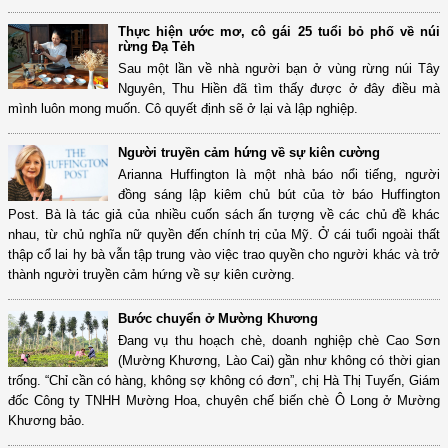
Thực hiện ước mơ, cô gái 25 tuổi bỏ phố về núi
rừng Đạ Tẻh
Sau một lần về nhà người bạn ở vùng rừng núi Tây
Nguyên, Thu Hiền đã tìm thấy được ở đây điều mà
mình luôn mong muốn. Cô quyết định sẽ ở lại và lập nghiệp.
Người truyền cảm hứng về sự kiên cường
Arianna Huffington là một nhà báo nổi tiếng, người
đồng sáng lập kiêm chủ bút của tờ báo Huffington
Post. Bà là tác giả của nhiều cuốn sách ấn tượng về các chủ đề khác
nhau, từ chủ nghĩa nữ quyền đến chính trị của Mỹ. Ở cái tuổi ngoài thất
thập cổ lai hy bà vẫn tập trung vào việc trao quyền cho người khác và trở
thành người truyền cảm hứng về sự kiên cường.
Bước chuyển ở Mường Khương
Đang vụ thu hoạch chè, doanh nghiệp chè Cao Sơn
(Mường Khương, Lào Cai) gần như không có thời gian
trống. “Chỉ cần có hàng, không sợ không có đơn”, chị Hà Thị Tuyến, Giám
đốc Công ty TNHH Mường Hoa, chuyên chế biến chè Ô Long ở Mường
Khương bảo.