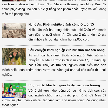
sau 6 năm khởi nghiệp Huỳnh Như Store và thương hiệu Mony Bear đã
chinh phục đông đảo phụ nữ Việt bằng sản phẩm chất lượng và kiểu dáng
mẫu mã phong phú.
Nghệ An: Khởi nghiệp thành công ở tuổi 55
Nhiều lần thất bại trong chăn nuôi, chị Châu vẫn mạnh
dạn đầu tư nuôi chim trĩ. Chỉ sau 2 năm, kinh tế gia
đình khởi sắc với đàn chim hơn 2.000 con.
Câu chuyện khởi nghiệp của nữ sinh Đất sen hồng
Từ một loài hoa quen thuộc với người Việt, nữ sinh
Nguyễn Thị Mai Hương (sinh viên khóa 47, Trường Đại
học Cần Thơ) đã tìm tòi, nghiên cứu biến hoa sen
thành nhiều sản phẩm nhận được sự đánh giá cao tại các cuộc thi khởi
nghiệp.
Phụ nữ Đất Mũi làm giàu từ đặc sản quê hương
Với ý chí vượt khó, cộng với sự hỗ trợ tích cực của
các ngành chức năng, nhiều phụ nữ ở Cà Mau đã
vươn lên phát triển kinh tế, tạo việc làm cho nhiều người để cùng nhau
thoát nghèo…