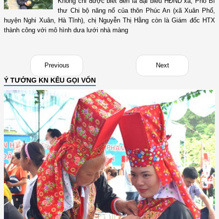
Không chỉ được biết đến là đại biểu HĐND xã, Phó Bí
thư Chi bộ năng nổ của thôn Phúc An (xã Xuân Phổ,
huyện Nghi Xuân, Hà Tĩnh), chị Nguyễn Thị Hằng còn là Giám đốc HTX
thành công với mô hình dưa lưới nhà màng
Previous
Next
Ý TƯỞNG KN KÊU GỌI VỐN