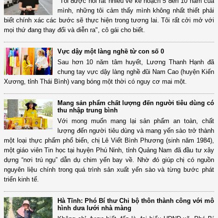
"Tôi được hỏi rất nhiều về kế hoạch 5 đến 10 năm của
mình, những tôi cảm thấy mình không nhất thiết phải
biết chính xác các bước sẽ thực hiện trong tương lai. Tôi rất cởi mở với
mọi thứ đang thay đổi và diễn ra", cô gái cho biết.
Vực dậy một làng nghề từ con số 0
Sau hơn 10 năm tâm huyết, Lương Thanh Hạnh đã
chung tay vực dậy làng nghề đũi Nam Cao (huyện Kiến
Xương, tỉnh Thái Bình) vang bóng một thời có nguy cơ mai một.
Mang sản phẩm chất lượng đến người tiêu dùng có
thu nhập trung bình
Với mong muốn mang lại sản phẩm an toàn, chất
lượng đến người tiêu dùng và mang yến sào trở thành
một loại thực phẩm phổ biến, chị Lê Viết Bình Phương (sinh năm 1984),
một giáo viên Tin học tại huyện Phú Ninh, tỉnh Quảng Nam đã đầu tư xây
dựng “nơi trú ngụ” dẫn dụ chim yến bay về. Nhờ đó giúp chị có nguồn
nguyên liệu chính trong quá trình sản xuất yến sào và từng bước phát
triển kinh tế.
Hà Tĩnh: Phó Bí thư Chi bộ thôn thành công với mô
hình dưa lưới nhà màng