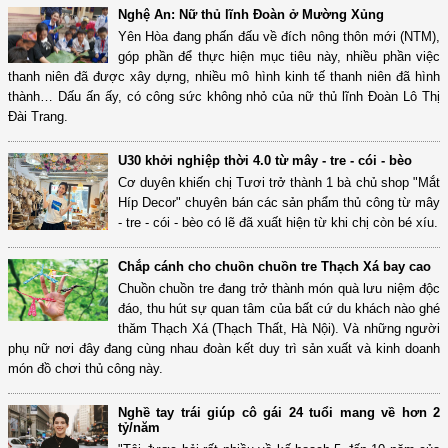
Nghệ An: Nữ thủ lĩnh Đoàn ở Mường Xủng
Yên Hòa đang phấn đấu về đích nông thôn mới (NTM),
góp phần để thực hiện mục tiêu này, nhiều phần việc
thanh niên đã được xây dựng, nhiều mô hình kinh tế thanh niên đã hình
thành… Dấu ấn ấy, có công sức không nhỏ của nữ thủ lĩnh Đoàn Lô Thị
Đài Trang.
U30 khởi nghiệp thời 4.0 từ mây - tre - cói - bèo
Cơ duyên khiến chị Tươi trở thành 1 bà chủ shop "Mắt
Híp Decor" chuyên bán các sản phẩm thủ công từ mây
- tre - cói - bèo có lẽ đã xuất hiện từ khi chị còn bé xíu.
Chắp cánh cho chuồn chuồn tre Thạch Xá bay cao
Chuồn chuồn tre đang trở thành món quà lưu niệm độc
đáo, thu hút sự quan tâm của bất cứ du khách nào ghé
thăm Thạch Xá (Thạch Thất, Hà Nội). Và những người
phụ nữ nơi đây đang cùng nhau đoàn kết duy trì sản xuất và kinh doanh
món đồ chơi thủ công này.
Nghề tay trái giúp cô gái 24 tuổi mang về hơn 2
tỷ/năm