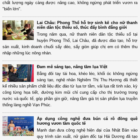
chất lượng ngày càng được nâng cao, không ngừng phát triển vươn ra
"biển lớn".
Lai Châu: Phong Thổ hỗ trợ sinh kế cho nữ thanh
niên dân tộc thiểu số, thúc đẩy bình đẳng giới
Trong năm qua, nữ thanh niên dân tộc thiểu số tại
huyện Phong Thổ, Lai Châu, đã được đào tạo, hỗ trợ
sản xuất, kinh doanh chuối sấy dẻo, sấy giòn giúp chị em có thêm thu
nhập những lúc nông nhàn.
Đam mê sáng tạo, nâng tầm lụa Việt
Bằng đôi tay tài hoa, khéo léo, khối óc không ngừng
sáng tạo, nghệ nhân Nghiêm Thị Thu Hương đã thiết
kế nhiều sản phẩm chất liệu độc đáo từ lụa tơ tằm, vải lụa rất tinh xảo, kỳ
công từng họa tiết, đường kim mũi chỉ cung cấp cho thị trường trong
nước và quốc tế, góp phần gìn giữ, nâng tầm giá trị sản phẩm lụa truyền
thống làng nghề Vạn Phúc.
Áp dụng công nghệ đưa bún cá rô đồng quê
hương vươn tầm quốc tế
Mạnh dạn đưa công nghệ hiện đại của Nhật Bản vào
quy trình sản xuất, nữ giám đốc tại Hải Dương đã tạo