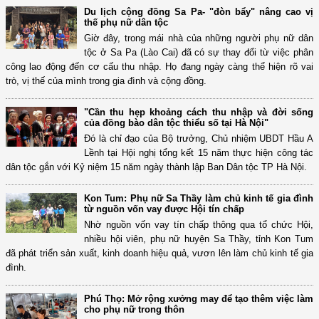
Du lịch cộng đồng Sa Pa- "đòn bẩy" nâng cao vị
thế phụ nữ dân tộc
Giờ đây, trong mái nhà của những người phụ nữ dân
tộc ở Sa Pa (Lào Cai) đã có sự thay đổi từ việc phân
công lao động đến cơ cấu thu nhập. Họ đang ngày càng thể hiện rõ vai
trò, vị thế của mình trong gia đình và cộng đồng.
"Cần thu hẹp khoảng cách thu nhập và đời sống
của đồng bào dân tộc thiểu số tại Hà Nội"
Đó là chỉ đạo của Bộ trưởng, Chủ nhiệm UBDT Hầu A
Lềnh tại Hội nghị tổng kết 15 năm thực hiện công tác
dân tộc gắn với Kỷ niệm 15 năm ngày thành lập Ban Dân tộc TP Hà Nội.
Kon Tum: Phụ nữ Sa Thầy làm chủ kinh tế gia đình
từ nguồn vốn vay được Hội tín chấp
Nhờ nguồn vốn vay tín chấp thông qua tổ chức Hội,
nhiều hội viên, phụ nữ huyện Sa Thầy, tỉnh Kon Tum
đã phát triển sản xuất, kinh doanh hiệu quả, vươn lên làm chủ kinh tế gia
đình.
Phú Thọ: Mở rộng xưởng may để tạo thêm việc làm
cho phụ nữ trong thôn