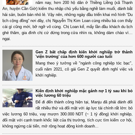
năm nay, hơn 200 hộ dân ở Thiềng Liềng (xã Thạnh
An, huyện Cần Giờ) kiếm thu nhập chủ yếu bằng nghề làm muối, đánh bắt
hải sản, buôn bán nhỏ lẻ. Vậy nên, những ngày đầu triển khai mô hình “Du
lịch cộng đồng” nơi đây, chị Nguyễn Thị Kim Loan cùng nhiều bà con thấy
cái gì cũng mới, bỡ ngỡ vô cùng. Chị Loan kể, mấy lần đầu khách du lịch
ghé thăm, gia đình chị cứ đứng trong cửa nhìn ra, không dám chào vì…
ngại.
Gen Z bất chấp định kiến khởi nghiệp trở thành
'viện trưởng' của hơn 600 người cao tuổi
Mang theo ý tưởng về "ngành công nghiệp tóc bạc",
cuối năm 2021, cô gái Gen Z quyết định nghỉ việc và
khởi nghiệp.
Kiên định khởi nghiệp mặc gánh nợ 1 tỷ sau khi bỏ
việc lương 60 triệu
Để đi đến thành công hiện tại, Manju đã phải đánh đổi
rất nhiều thứ và đối mặt với áp lực tài chính rất lớn: bỏ
việc lương 60 triệu, vay mượn 300.000 NDT (~ 1 tỷ đồng) khởi nghiệp,
đối mặt với cạnh tranh khốc liệt của thị trường, tích cực tìm kiếm cơ hội,
không ngừng cải tiến, mở rộng hoạt động kinh doanh...