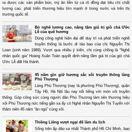
ra được các sản phẩm bún, mỳ ăn liền từ cá rô đồng đạt tiêu chí chất
lượng cao, phát triển thương hiệu lớn mạnh ở trong nước và trên thị
trường quốc tế.
Bỏ nghề lương cao, nâng tầm giá trị giò chả Ước
Lễ của quê hương
Dùng công nghệ hiện đại để duy trì và phát triển nghề
truyền thống là bước đi táo bạo của chị Nguyễn Thị
Loan (sinh năm 1989). Vượt qua nhiều ý kiến, chị cùng chồng là “Nghệ
nhân quốc gia” Hoàng Xuân Toàn quyết định nâng tầm giá trị của giò chả
Ước Lễ đất Hà thành.
45 năm gìn giữ hương sắc xôi truyền thống làng
Phú Thượng
Làng Phú Thượng (nay là phường Phú Thượng), quận
Tây Hồ, Hà Nội lâu nay nổi tiếng với món xôi truyền
thống. Góp công sức cùng người dân Phú Thượng làm nên thương hiệu
xôi Phú Thượng nức tiếng gần xa ấy có Nghệ nhân Nguyễn Thị Tuyến với
thâm niên 45 năm “ăn ngủ” cùng xôi.
Thiềng Liềng vượt ngại để làm du lịch
Sống trên ấp đảo xa nhất Thành phố Hồ Chí Minh, bao