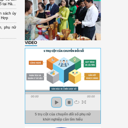
 tại Hà...
nh sách ủy
a Hợp
n, phụ nữ
VIDEO
00:00
00:00
5 trụ cột của chuyển đổi số phụ nữ
khởi nghiệp cần tìm hiểu