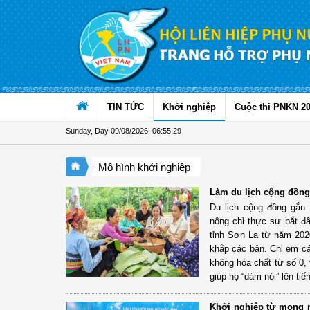
Skip to Content
TIN TỨC
Khởi nghiệp
Cuộc thi PNKN 2
Sunday, Day 09/08/2026
,
06:55:30
Mô hình khởi nghiệp
Làm du lịch cộng đồng
Du lịch cộng đồng gắn
nông chỉ thực sự bắt đ
tỉnh Sơn La từ năm 2020
khắp các bản. Chị em cá
không hóa chất từ số 0,
giúp họ “dám nói” lên tiế
Khởi nghiệp từ mong