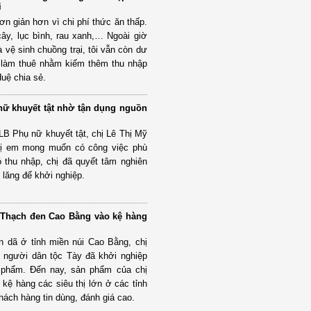
i
đơn giản hơn vì chi phí thức ăn thấp.
 cây, lục bình, rau xanh,… Ngoài giờ
 vệ sinh chuồng trại, tôi vẫn còn dư
đi làm thuê nhằm kiếm thêm thu nhập
Huệ chia sẻ.
nữ khuyết tật nhờ tận dụng nguồn
LB Phụ nữ khuyết tật, chị Lê Thị Mỹ
chị em mong muốn có công việc phù
 thu nhập, chị đã quyết tâm nghiên
 lăng để khởi nghiệp.
 Thạch đen Cao Bằng vào kệ hàng
n dã ở tỉnh miền núi Cao Bằng, chị
 người dân tộc Tày đã khởi nghiệp
phẩm. Đến nay, sản phẩm của chị
 kệ hàng các siêu thị lớn ở các tỉnh
hách hàng tin dùng, đánh giá cao.