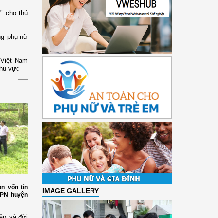
" cho thú
ng phụ nữ
 Việt Nam
khu vực
n vốn tín
IMAGE GALLERY
HPN huyện
ập và đời