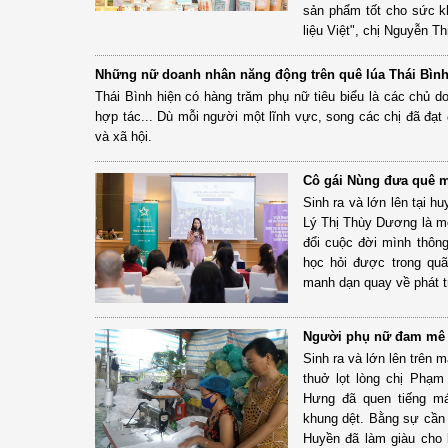
sản phẩm tốt cho sức kh
liệu Việt", chị Nguyễn Th
Những nữ doanh nhân năng động trên quê lúa Thái Bìn
Thái Bình hiện có hàng trăm phụ nữ tiêu biểu là các chủ d
hợp tác... Dù mỗi người một lĩnh vực, song các chị đã đạt
và xã hội.
Cô gái Nùng đưa quê mì
Sinh ra và lớn lên tại h
Lý Thị Thùy Dương là mộ
đổi cuộc đời mình thôn
học hỏi được trong quã
manh dạn quay về phát tr
Người phụ nữ đam mê 
Sinh ra và lớn lên trên 
thuở lọt lòng chị Phạm
Hưng đã quen tiếng má
khung dệt. Bằng sự cần 
Huyền đã làm giàu cho 