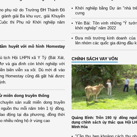
Khởi nghiệp bằng Dự án "nhà trẻ
ho phụ nữ do Trường ĐH Thành Đô
cưng
 giành giải Ba khu vực, giải Khuyến
 Cuộc thi Phụ nữ Khởi nghiệp năm
Yên Bái: Tôn vinh những “Ý tưở
khởi nghiệp” năm 2022
Đưa môi trường kinh doanh của
lên nhóm các quốc gia đứng đầu 
 tâm huyết với mô hình Homestay
ủ tịch Hội LHPN xã Y Tý (Bát Xát,
CHÍNH SÁCH VAY VỐN
Mơ và gia đình còn khởi nghiệp với
n biên viễn xa xôi. Dù mới đi vào
ưng Homestay cũng đã gặt hái được
ịnh.
từ miến dong truyền thống
chuyên sản xuất miến dong truyền
 nguồn thu mỗi năm trên 1 tỷ đồng,
lao động tại địa phương, đồng thời
Quảng Bình: Trên 190 tỷ đồng nguồ
ho nhiều nông hộ ở vùng cao
dụng chính sách ủy thác qua Hội L
Minh Hóa
"Cần thu hẹp khoảng cách thu nh