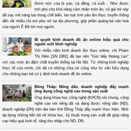
thơm nức của lá yao, cà đắng, cá suối… Như được
trời phú cho khả năng cảm nhận món ăn, cô gái trẻ này
đã say mê sáng tạo trong chế biến, lan toả tình yêu ẩm thực truyền thống
đến rất nhiều chị em phụ nữ tại địa phương, góp phần quảng bá văn hoá
của người Ê Đê tới mọi người.
Bí quyết kinh doanh đồ ăn online hiệu quả cho
người mới khởi nghiệp
Với nhiều năm kinh doanh ẩm thực online, chị Phạm
Thị Hiên (SN 1982) đã tạo nên "Góc bếp Hoàng Lan"
với các món ăn đậm chất truyền thống tại Hà Nội. Từ những kinh nghiệp
thực tế của mình, chị đã có những chia sẻ cũng như tư vấn hữu dụng
cho những bạn trẻ có ý định kinh doanh đồ ăn online.
Đồng Tháp: Nông dân, doanh nghiệp đẩy mạnh
ứng dụng công nghệ cao trong sản xuất
Ứng dụng khoa học công nghệ (KHCN) nói chung, công
nghệ cao nói riêng đã và đang được nông dân (ND),
doanh nghiệp (DN) trên địa bàn tỉnh Đồng Tháp đẩy mạnh thực hiện. Nhờ
áp dụng những tiến bộ về khoa học, kỹ thuật trong sản xuất đã giúp nâng
cao hiệu quả kinh tế, tăng thu nhập cho ND, DN.