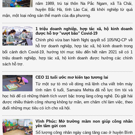
năm 1989, trú tại thôn Na Pắc Ngam, xã Tà Chải,
huyện Bắc Hà, tỉnh Lào Cai, đã khởi nghiệp từ quả
mận, một loại nông sản thế mạnh của địa phương.
1 triệu doanh nghiệp, hợp tác xã, hộ kinh doanh
được hỗ trợ "vượt bão" Covid-19
Chính phủ vừa ban hành Nghị quyết số 105/NQ-CP về
hỗ trợ doanh nghiệp, hợp tác xã, hộ kinh doanh trong
bối cảnh dịch Covid-19, hướng tới mục tiêu đến hết năm 2021 sẽ có 1
triệu doanh nghiệp, hợp tác xã, hộ kinh doanh được hưởng các chính
sách hỗ trợ.
CEO 11 tuổi ước mơ kiến tạo tương lai
Từ một sự tò mò về dòng mã lệnh cha viết trên máy
tính năm 6 tuổi, Samaira Mehta đã nỗ lực tìm tòi và
học hỏi để có những thành tích vượt bậc trong làng công nghệ. Dù gặt hái
được nhiều thành công nhưng không tự mãn, em chăm chỉ làm việc, theo
đuổi những mục tiêu có ích cho xã hội.
Vĩnh Phúc: Mở trường mầm non giúp công nhân
yên tâm gửi con
Số lượng công nhân ngày càng tăng cao ở huyện Bình