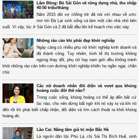
Lâm Đồng: Bỏ Sài Gòn về rừng dựng nhà, thu nhập
40-50 triệu/tháng
Năm 2015 đôi vợ chồng trẻ đã nói với nhau về ước
mơ tới Đà Lạt sinh sống và làm một căn nhà nhỏ bên
suối. Vì vậy, lúc ở Sài Gòn cả 2 đã bắt đầu lên kế hoạch cho việc này.
Những rào cản khi phái đẹp khởi nghiệp
Ngày càng có nhiều phụ nữ khởi nghiệp kinh doanh và
đã thành công. Tuy nhiên, kinh tế thị trường không
ngừng thay đổi, phụ nữ hay nam giới đều không tránh
khỏi những rào cản trên con đường khởi nghiệp khiến họ ngần ngại, chần
chừ.
Các nữ doanh nhân đối diện và vượt qua khủng
hoảng cuộc đời thế nào?
Trong cuộc sống, khủng hoảng có thể ập đến bất cứ
lúc nào, cho nên đừng bất ngờ khi nó xảy ra và khi nó
đến rồi thì phải biết chấp nhận, đối diện và tìm cách thoát ra khỏi khủng
hoảng đó.
Lào Cai: Nâng tầm giá trị mận Bắc Hà
Là người dân tộc Phù Lá, chị Sải Thị Bích Huế, sinh