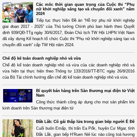
Các mốc thời gian quan trọng của Cuộc thi “Phụ
nữ khởi nghiệp sáng tạo và chuyển đổi xanh” năm
2024
Tiếp tục thực hiện Đề án “Hỗ trợ phụ nữ khởi nghiệp
giai đoạn 2017 - 2025” của Thủ tướng Chính phủ ban hành theo Quyết
định 939/QĐ-TTg ngày 30/6/2017, Đoàn Chủ tịch TW Hội LHPN Việt Nam
đã xây dựng Kế hoạch tổ chức Cuộc thi “Phụ nữ khởi nghiệp sáng tạo và
chuyển đổi xanh” cấp TW Hội năm 2024.
Chế độ kế toán doanh nghiệp nhỏ và vừa
Chế độ kế toán doanh nghiệp nhỏ và vừa của các doanh nghiệp nhỏ và
vừa hiện tại thực hiện theo Thông tư 133/2016/TT-BTC ngày 26/8/2016
của Bộ Tài chính hướng dẫn chế độ kế toán doanh nghiệp nhỏ và vừa.
Bí quyết bán hàng trên Sàn thương mại điện tử Việt
Nam
Công thức thành công áp dụng cho mọi sản phẩm khi
kinh doanh trên Sàn thương mại điện tử
Đắk Lắk: Cô gái thắp lửa trong gian bếp người Ê Đê
Cuối buôn Emấp, thị trấn Ea Pốk, huyện Cư Mgar, tỉnh
Đắk Lắk, gian bếp H’Ruen Niê lúc nào cũng toả hương