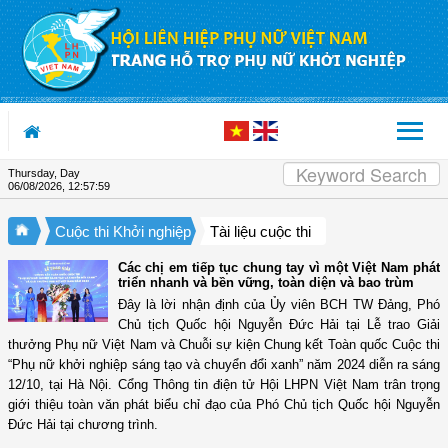
Skip to Content
Thursday, Day
06/08/2026
,
12:58:00
Cuộc thi Khởi nghiệp
Tài liệu cuộc thi
Các chị em tiếp tục chung tay vì một Việt Nam phát
triển nhanh và bền vững, toàn diện và bao trùm
Đây là lời nhận định của Ủy viên BCH TW Đảng, Phó
Chủ tịch Quốc hội Nguyễn Đức Hải tại Lễ trao Giải
thưởng Phụ nữ Việt Nam và Chuỗi sự kiện Chung kết Toàn quốc Cuộc thi
“Phụ nữ khởi nghiệp sáng tạo và chuyển đổi xanh” năm 2024 diễn ra sáng
12/10, tại Hà Nội. Cổng Thông tin điện tử Hội LHPN Việt Nam trân trọng
giới thiệu toàn văn phát biểu chỉ đạo của Phó Chủ tịch Quốc hội Nguyễn
Đức Hải tại chương trình.