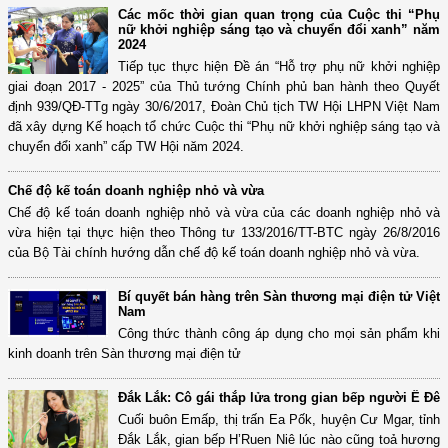
Các mốc thời gian quan trọng của Cuộc thi “Phụ
nữ khởi nghiệp sáng tạo và chuyển đổi xanh” năm
2024
Tiếp tục thực hiện Đề án “Hỗ trợ phụ nữ khởi nghiệp
giai đoạn 2017 - 2025” của Thủ tướng Chính phủ ban hành theo Quyết
định 939/QĐ-TTg ngày 30/6/2017, Đoàn Chủ tịch TW Hội LHPN Việt Nam
đã xây dựng Kế hoạch tổ chức Cuộc thi “Phụ nữ khởi nghiệp sáng tạo và
chuyển đổi xanh” cấp TW Hội năm 2024.
Chế độ kế toán doanh nghiệp nhỏ và vừa
Chế độ kế toán doanh nghiệp nhỏ và vừa của các doanh nghiệp nhỏ và
vừa hiện tại thực hiện theo Thông tư 133/2016/TT-BTC ngày 26/8/2016
của Bộ Tài chính hướng dẫn chế độ kế toán doanh nghiệp nhỏ và vừa.
Bí quyết bán hàng trên Sàn thương mại điện tử Việt
Nam
Công thức thành công áp dụng cho mọi sản phẩm khi
kinh doanh trên Sàn thương mại điện tử
Đắk Lắk: Cô gái thắp lửa trong gian bếp người Ê Đê
Cuối buôn Emấp, thị trấn Ea Pốk, huyện Cư Mgar, tỉnh
Đắk Lắk, gian bếp H’Ruen Niê lúc nào cũng toả hương