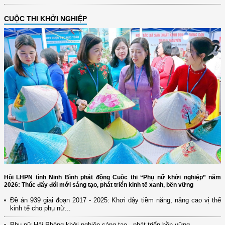
CUỘC THI KHỞI NGHIỆP
Hội LHPN tỉnh Ninh Bình phát động Cuộc thi “Phụ nữ khởi nghiệp” năm
2026: Thúc đẩy đổi mới sáng tạo, phát triển kinh tế xanh, bền vững
Đề án 939 giai đoạn 2017 - 2025: Khơi dậy tiềm năng, nâng cao vị thế
kinh tế cho phụ nữ...
Phụ nữ Hải Phòng khởi nghiệp sáng tạo - phát triển bền vững