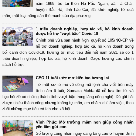
năm 1989, trú tại thôn Na Pắc Ngam, xã Tà Chải,
huyện Bắc Hà, tỉnh Lào Cai, đã khởi nghiệp từ quả
mận, một loại nông sản thế mạnh của địa phương.
1 triệu doanh nghiệp, hợp tác xã, hộ kinh doanh
được hỗ trợ "vượt bão" Covid-19
Chính phủ vừa ban hành Nghị quyết số 105/NQ-CP về
hỗ trợ doanh nghiệp, hợp tác xã, hộ kinh doanh trong
bối cảnh dịch Covid-19, hướng tới mục tiêu đến hết năm 2021 sẽ có 1
triệu doanh nghiệp, hợp tác xã, hộ kinh doanh được hưởng các chính
sách hỗ trợ.
CEO 11 tuổi ước mơ kiến tạo tương lai
Từ một sự tò mò về dòng mã lệnh cha viết trên máy
tính năm 6 tuổi, Samaira Mehta đã nỗ lực tìm tòi và
học hỏi để có những thành tích vượt bậc trong làng công nghệ. Dù gặt hái
được nhiều thành công nhưng không tự mãn, em chăm chỉ làm việc, theo
đuổi những mục tiêu có ích cho xã hội.
Vĩnh Phúc: Mở trường mầm non giúp công nhân
yên tâm gửi con
Số lượng công nhân ngày càng tăng cao ở huyện Bình