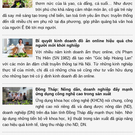
thơm nức của lá yao, cà đắng, cá suối… Như được
trời phú cho khả năng cảm nhận món ăn, cô gái trẻ này
đã say mê sáng tạo trong chế biến, lan toả tình yêu ẩm thực truyền thống
đến rất nhiều chị em phụ nữ tại địa phương, góp phần quảng bá văn hoá
của người Ê Đê tới mọi người.
Bí quyết kinh doanh đồ ăn online hiệu quả cho
người mới khởi nghiệp
Với nhiều năm kinh doanh ẩm thực online, chị Phạm
Thị Hiên (SN 1982) đã tạo nên "Góc bếp Hoàng Lan"
với các món ăn đậm chất truyền thống tại Hà Nội. Từ những kinh nghiệp
thực tế của mình, chị đã có những chia sẻ cũng như tư vấn hữu dụng
cho những bạn trẻ có ý định kinh doanh đồ ăn online.
Đồng Tháp: Nông dân, doanh nghiệp đẩy mạnh
ứng dụng công nghệ cao trong sản xuất
Ứng dụng khoa học công nghệ (KHCN) nói chung, công
nghệ cao nói riêng đã và đang được nông dân (ND),
doanh nghiệp (DN) trên địa bàn tỉnh Đồng Tháp đẩy mạnh thực hiện. Nhờ
áp dụng những tiến bộ về khoa học, kỹ thuật trong sản xuất đã giúp nâng
cao hiệu quả kinh tế, tăng thu nhập cho ND, DN.