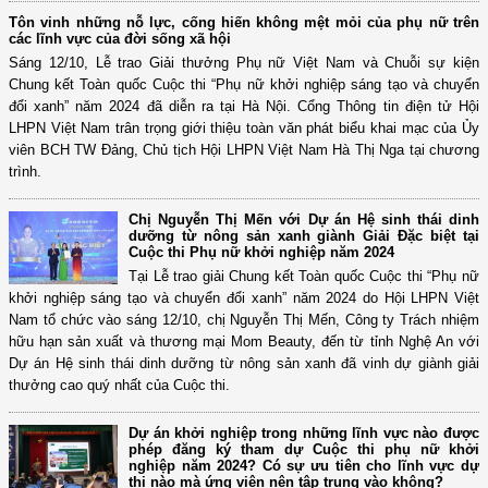
Tôn vinh những nỗ lực, cống hiến không mệt mỏi của phụ nữ trên
các lĩnh vực của đời sống xã hội
Sáng 12/10, Lễ trao Giải thưởng Phụ nữ Việt Nam và Chuỗi sự kiện
Chung kết Toàn quốc Cuộc thi “Phụ nữ khởi nghiệp sáng tạo và chuyển
đổi xanh” năm 2024 đã diễn ra tại Hà Nội. Cổng Thông tin điện tử Hội
LHPN Việt Nam trân trọng giới thiệu toàn văn phát biểu khai mạc của Ủy
viên BCH TW Đảng, Chủ tịch Hội LHPN Việt Nam Hà Thị Nga tại chương
trình.
Chị Nguyễn Thị Mến với Dự án Hệ sinh thái dinh
dưỡng từ nông sản xanh giành Giải Đặc biệt tại
Cuộc thi Phụ nữ khởi nghiệp năm 2024
Tại Lễ trao giải Chung kết Toàn quốc Cuộc thi “Phụ nữ
khởi nghiệp sáng tạo và chuyển đổi xanh” năm 2024 do Hội LHPN Việt
Nam tổ chức vào sáng 12/10, chị Nguyễn Thị Mến, Công ty Trách nhiệm
hữu hạn sản xuất và thương mại Mom Beauty, đến từ tỉnh Nghệ An với
Dự án Hệ sinh thái dinh dưỡng từ nông sản xanh đã vinh dự giành giải
thưởng cao quý nhất của Cuộc thi.
Dự án khởi nghiệp trong những lĩnh vực nào được
phép đăng ký tham dự Cuộc thi phụ nữ khởi
nghiệp năm 2024? Có sự ưu tiên cho lĩnh vực dự
thi nào mà ứng viên nên tập trung vào không?