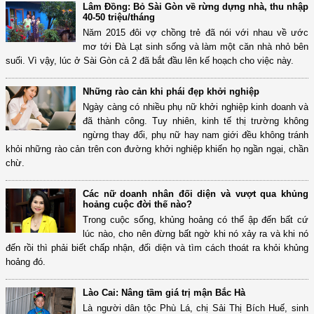
Lâm Đồng: Bỏ Sài Gòn về rừng dựng nhà, thu nhập
40-50 triệu/tháng
Năm 2015 đôi vợ chồng trẻ đã nói với nhau về ước
mơ tới Đà Lạt sinh sống và làm một căn nhà nhỏ bên
suối. Vì vậy, lúc ở Sài Gòn cả 2 đã bắt đầu lên kế hoạch cho việc này.
Những rào cản khi phái đẹp khởi nghiệp
Ngày càng có nhiều phụ nữ khởi nghiệp kinh doanh và
đã thành công. Tuy nhiên, kinh tế thị trường không
ngừng thay đổi, phụ nữ hay nam giới đều không tránh
khỏi những rào cản trên con đường khởi nghiệp khiến họ ngần ngại, chần
chừ.
Các nữ doanh nhân đối diện và vượt qua khủng
hoảng cuộc đời thế nào?
Trong cuộc sống, khủng hoảng có thể ập đến bất cứ
lúc nào, cho nên đừng bất ngờ khi nó xảy ra và khi nó
đến rồi thì phải biết chấp nhận, đối diện và tìm cách thoát ra khỏi khủng
hoảng đó.
Lào Cai: Nâng tầm giá trị mận Bắc Hà
Là người dân tộc Phù Lá, chị Sải Thị Bích Huế, sinh