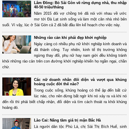
Lâm Đồng: Bỏ Sài Gòn về rừng dựng nhà, thu nhập
40-50 triệu/tháng
Năm 2015 đôi vợ chồng trẻ đã nói với nhau về ước
mơ tới Đà Lạt sinh sống và làm một căn nhà nhỏ bên
suối. Vì vậy, lúc ở Sài Gòn cả 2 đã bắt đầu lên kế hoạch cho việc này.
Những rào cản khi phái đẹp khởi nghiệp
Ngày càng có nhiều phụ nữ khởi nghiệp kinh doanh và
đã thành công. Tuy nhiên, kinh tế thị trường không
ngừng thay đổi, phụ nữ hay nam giới đều không tránh
khỏi những rào cản trên con đường khởi nghiệp khiến họ ngần ngại, chần
chừ.
Các nữ doanh nhân đối diện và vượt qua khủng
hoảng cuộc đời thế nào?
Trong cuộc sống, khủng hoảng có thể ập đến bất cứ
lúc nào, cho nên đừng bất ngờ khi nó xảy ra và khi nó
đến rồi thì phải biết chấp nhận, đối diện và tìm cách thoát ra khỏi khủng
hoảng đó.
Lào Cai: Nâng tầm giá trị mận Bắc Hà
Là người dân tộc Phù Lá, chị Sải Thị Bích Huế, sinh