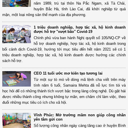
năm 1989, trú tại thôn Na Pắc Ngam, xã Tà Chải,
huyện Bắc Hà, tỉnh Lào Cai, đã khởi nghiệp từ quả
mận, một loại nông sản thế mạnh của địa phương.
1 triệu doanh nghiệp, hợp tác xã, hộ kinh doanh
được hỗ trợ "vượt bão" Covid-19
Chính phủ vừa ban hành Nghị quyết số 105/NQ-CP về
hỗ trợ doanh nghiệp, hợp tác xã, hộ kinh doanh trong
bối cảnh dịch Covid-19, hướng tới mục tiêu đến hết năm 2021 sẽ có 1
triệu doanh nghiệp, hợp tác xã, hộ kinh doanh được hưởng các chính
sách hỗ trợ.
CEO 11 tuổi ước mơ kiến tạo tương lai
Từ một sự tò mò về dòng mã lệnh cha viết trên máy
tính năm 6 tuổi, Samaira Mehta đã nỗ lực tìm tòi và
học hỏi để có những thành tích vượt bậc trong làng công nghệ. Dù gặt hái
được nhiều thành công nhưng không tự mãn, em chăm chỉ làm việc, theo
đuổi những mục tiêu có ích cho xã hội.
Vĩnh Phúc: Mở trường mầm non giúp công nhân
yên tâm gửi con
Số lượng công nhân ngày càng tăng cao ở huyện Bình