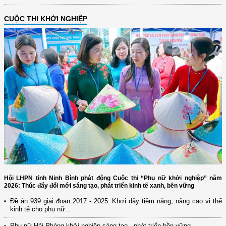
CUỘC THI KHỞI NGHIỆP
Hội LHPN tỉnh Ninh Bình phát động Cuộc thi “Phụ nữ khởi nghiệp” năm
2026: Thúc đẩy đổi mới sáng tạo, phát triển kinh tế xanh, bền vững
Đề án 939 giai đoạn 2017 - 2025: Khơi dậy tiềm năng, nâng cao vị thế
kinh tế cho phụ nữ...
Phụ nữ Hải Phòng khởi nghiệp sáng tạo - phát triển bền vững