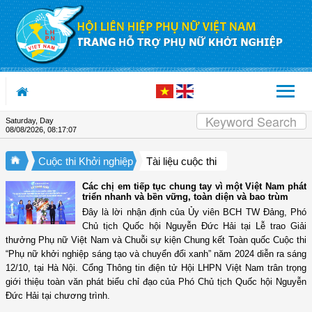
Skip to Content
Saturday, Day
08/08/2026
,
08:17:08
Cuộc thi Khởi nghiệp
Tài liệu cuộc thi
Các chị em tiếp tục chung tay vì một Việt Nam phát
triển nhanh và bền vững, toàn diện và bao trùm
Đây là lời nhận định của Ủy viên BCH TW Đảng, Phó
Chủ tịch Quốc hội Nguyễn Đức Hải tại Lễ trao Giải
thưởng Phụ nữ Việt Nam và Chuỗi sự kiện Chung kết Toàn quốc Cuộc thi
“Phụ nữ khởi nghiệp sáng tạo và chuyển đổi xanh” năm 2024 diễn ra sáng
12/10, tại Hà Nội. Cổng Thông tin điện tử Hội LHPN Việt Nam trân trọng
giới thiệu toàn văn phát biểu chỉ đạo của Phó Chủ tịch Quốc hội Nguyễn
Đức Hải tại chương trình.