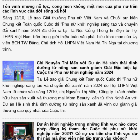
Tôn vinh những nỗ lực, cống hiến không mệt mỏi của phụ nữ trên
các lĩnh vực của đời sống xã hội
Sáng 12/10, Lễ trao Giải thưởng Phụ nữ Việt Nam và Chuỗi sự kiện
Chung kết Toàn quốc Cuộc thi “Phụ nữ khởi nghiệp sáng tạo và chuyển
đổi xanh” năm 2024 đã diễn ra tại Hà Nội. Cổng Thông tin điện tử Hội
LHPN Việt Nam trân trọng giới thiệu toàn văn phát biểu khai mạc của Ủy
viên BCH TW Đảng, Chủ tịch Hội LHPN Việt Nam Hà Thị Nga tại chương
trình.
Chị Nguyễn Thị Mến với Dự án Hệ sinh thái dinh
dưỡng từ nông sản xanh giành Giải Đặc biệt tại
Cuộc thi Phụ nữ khởi nghiệp năm 2024
Tại Lễ trao giải Chung kết Toàn quốc Cuộc thi “Phụ nữ
khởi nghiệp sáng tạo và chuyển đổi xanh” năm 2024 do Hội LHPN Việt
Nam tổ chức vào sáng 12/10, chị Nguyễn Thị Mến, Công ty Trách nhiệm
hữu hạn sản xuất và thương mại Mom Beauty, đến từ tỉnh Nghệ An với
Dự án Hệ sinh thái dinh dưỡng từ nông sản xanh đã vinh dự giành giải
thưởng cao quý nhất của Cuộc thi.
Dự án khởi nghiệp trong những lĩnh vực nào được
phép đăng ký tham dự Cuộc thi phụ nữ khởi
nghiệp năm 2024? Có sự ưu tiên cho lĩnh vực dự
thi nào mà ứng viên nên tập trung vào không?