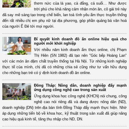
thơm nức của lá yao, cà đắng, cá suối… Như được
trời phú cho khả năng cảm nhận món ăn, cô gái trẻ này
đã say mê sáng tạo trong chế biến, lan toả tình yêu ẩm thực truyền thống
đến rất nhiều chị em phụ nữ tại địa phương, góp phần quảng bá văn hoá
của người Ê Đê tới mọi người.
Bí quyết kinh doanh đồ ăn online hiệu quả cho
người mới khởi nghiệp
Với nhiều năm kinh doanh ẩm thực online, chị Phạm
Thị Hiên (SN 1982) đã tạo nên "Góc bếp Hoàng Lan"
với các món ăn đậm chất truyền thống tại Hà Nội. Từ những kinh nghiệp
thực tế của mình, chị đã có những chia sẻ cũng như tư vấn hữu dụng
cho những bạn trẻ có ý định kinh doanh đồ ăn online.
Đồng Tháp: Nông dân, doanh nghiệp đẩy mạnh
ứng dụng công nghệ cao trong sản xuất
Ứng dụng khoa học công nghệ (KHCN) nói chung, công
nghệ cao nói riêng đã và đang được nông dân (ND),
doanh nghiệp (DN) trên địa bàn tỉnh Đồng Tháp đẩy mạnh thực hiện. Nhờ
áp dụng những tiến bộ về khoa học, kỹ thuật trong sản xuất đã giúp nâng
cao hiệu quả kinh tế, tăng thu nhập cho ND, DN.