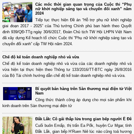
Các mốc thời gian quan trọng của Cuộc thi “Phụ
nữ khởi nghiệp sáng tạo và chuyển đổi xanh” năm
2024
Tiếp tục thực hiện Đề án “Hỗ trợ phụ nữ khởi nghiệp
giai đoạn 2017 - 2025” của Thủ tướng Chính phủ ban hành theo Quyết
định 939/QĐ-TTg ngày 30/6/2017, Đoàn Chủ tịch TW Hội LHPN Việt Nam
đã xây dựng Kế hoạch tổ chức Cuộc thi “Phụ nữ khởi nghiệp sáng tạo và
chuyển đổi xanh” cấp TW Hội năm 2024.
Chế độ kế toán doanh nghiệp nhỏ và vừa
Chế độ kế toán doanh nghiệp nhỏ và vừa của các doanh nghiệp nhỏ và
vừa hiện tại thực hiện theo Thông tư 133/2016/TT-BTC ngày 26/8/2016
của Bộ Tài chính hướng dẫn chế độ kế toán doanh nghiệp nhỏ và vừa.
Bí quyết bán hàng trên Sàn thương mại điện tử Việt
Nam
Công thức thành công áp dụng cho mọi sản phẩm khi
kinh doanh trên Sàn thương mại điện tử
Đắk Lắk: Cô gái thắp lửa trong gian bếp người Ê Đê
Cuối buôn Emấp, thị trấn Ea Pốk, huyện Cư Mgar, tỉnh
Đắk Lắk, gian bếp H’Ruen Niê lúc nào cũng toả hương